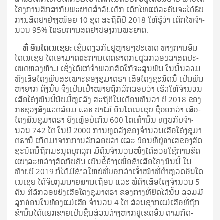
ໂຄງ­ການ​ສຶກ​ສາ​ກັບ​ພະ­ຍາດ​ສຳ­ລັບ​ເດັກ ເດັກ​ໄທ​ແຕ່­ລະ­ຄົນ​ຈະ​ໄດ້​ຮັບ​
ການ​ສີດ​ຢາ​ຢ່າງ​ໜ້ອຍ 10 ຊຸດ ສະ​ຖິຕິ​ປີ 2018 ໃຫ້​ຮູ້​ວ່າ ເດັກ​ໄທ​ຈຳ­
ນວນ 95% ໄດ້​ຮັບ​ການ​ສີດ​ຢາ​ປ້ອງ​ກັນ​ພະ­ຍາດ.
ທີ່ ອິນ​ໂດ​ເນ​ເຊຍ:
ເຊັ່ນ​ດຽວ​ກັບ​ຢູ່​ຫຼາຍໆ​ປະ­ເທດ ທາງ​ການ​ອິນ​
ໂດ​ເນ​ເຊຍ ໄດ້​ເອົາ​ມາດ​ຕະ­ການ​ເດັດ­ຂາດ​ກັບ​ຜູ້​ລັກ­ລອບ​ລ່າ​ສັດ​ປະ­
ເພດ​ຫວງ​ຫ້າມ ເຊິ່ງ​ໄດ້­ແກ່​ຈຳ­ພວກ​ສັດ​ໃກ້​ຈະ​ສູນ­ພັນ ໃນ​ນັ້ນ​ລວມ​
ທັງ​ເສືອ­ໂຄ່ງ​ພັນ​ສະ­ເພາະ​ຂອງ​ຊູ​ມາ​ຕຣາ ເສືອ­ໂຄ່ງ​ຊະ­ນິດ​ນີ້ ເປັນ​ພັນ​
ຫາ​ຍາກ ດັ່ງ­ນັ້ນ ຈຶ່ງ​ເປັນ​ເປົ້າ​ໝາຍ​ຖືກ​ລັກລອບ​ວ່າ ເຮັດ​ໃຫ້​ຈຳ­ນວນ​
ເສືອ­ໂຄ່ງ​ພັນ​ນີ້​ນັບ​ມື້​ຫຼຸດ​ລົງ ສະ­ຖິ­ຕິ​ໃນ​ເດືອນ​ທັນ­ວາ ປີ 2018 ຂອງ​
ກະ­ຊວງ​ສິງ​ແວດ​ລ້ອມ ແລະ ປ່າ­ໄມ້ ອິນ​ໂດ​ເນ​ເຊຍ ຊີ້​ອອກ​ວ່າ ເສືອ­
ໂຄ່ງ​ພັນ​ຊູ​ມາ​ຕຣາ ຍັງ​ເຫຼືອ​ບໍ່​ເກີນ 600 ໂຕ​ເທົ່າ​ນັ້ນ ທຽບ​ກັບ​ຈຳ­
ນວນ 742 ໂຕ ໃນ​ປີ 2000 ການ​ຫຼຸດ​ລົງ​ຂອງ​ຈຳ­ນວນ​ເສືອ­ໂຄ່ງ​ຊູ​ມາ​
ຕຣາ​ນີ້ ເກີດ​ມາ​ຈາກ​ການ​ລັກ­ລອບ​ລ່າ ແລະ ຍ້ອນ​ທີ່­ຢູ່​ອາ­ໄສ​ຂອງ​ສັດ​
ຊະ­ນິດ​ນີ້​ຖືກ​ມະ­ນຸດ​ບຸ­ກລຸກ ມີ​ຄົນ​ຈຳ­ນວນ​ໜຶ່ງ​ໄດ້​ສວຍ​ໃຊ້​ການ​ຂັດ​
ແຍ່ງ​ລະ­ຫວ່າງ​ສັດ​ກັບ​ຄົນ ເປັນ​ຂໍ້​ອ້າງ​ເພື່ອ​ຂ້າ​ເສືອ­ໂຄ່ງ​ພັນ​ນີ້ ໃນ​
ທ້າຍ​ປີ 2019 ກໍ​ໄດ້​ມີ​ຂ່າວ​ໃຫຍ່​ທີ່​ບອກ​ວ່າ​ເຈົ້າ​ໜ້າ­ທີ່​ຕຳ­ຫຼວດ​ອິນ​ໂດ​
ເນ​ເຊຍ ໄດ້​ຈັບ​ກຸມ​ນາຍ­ພານ​ເຖື່ອນ ແລະ ພໍ່­ຄ້າ​ເສືອ­ໂຄ່ງ​ຈຳ­ນວນ 5
ຄົນ ທີ່​ລັກ­ລອບ​ຍິງ​ເສືອ­ໂຄ່ງ​ຊູ​ມາ​ຕຣາ ຂອງ​ກາງ​ທີ່​ຢຶດ​ໄດ້​ນັ້ນ ລວມ​ມີ​
ລູກ​ອ່ອນ​ໃນ​ທ້ອງ​ແມ່​ເສືອ ຈຳ­ນວນ 4 ໂຕ ສ່ວນ​ຊາກ​ແມ່​ເສືອ​ທີ່​ຖືກ​
ຂ້າ​ນັ້ນ​ໄດ້​ແຍກ​ຂາຍ​ເປັນ​ຊິ້ນ​ສ່ວນ​ຕ່າງ­ຫາກ​ຢູ່​ເຂດ​ອື່ນ ຕາມ​ກົດ­