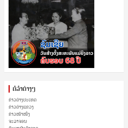
ຄໍລຳຕ່າງໆ
ຂ່າວຕ່າງປະເທດ
ຂ່າວ​ຕ່າງ​ແຂວງ
ຂ່າວໜ້າໜຶ່ງ
ຈະລາຈອນ