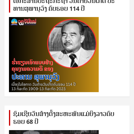
ເອ​ກະ​ສານ​ປະ​ຖະ​ກະ​ຖ​າ ວັນ​ຄ້າຍ​ວັນ​ເກີດ ປ​ະ​
ທານ​ສຸ​ພາ​ນຸ​ວົງ ຄົບ​ຮອບ 114 ປີ
ຊົ​ມ​ເຊີຍ​ວັນ​ສ້າງ​ຕັ້ງ​ສະ​ຫະ​ພັນ​ແມ່​ຍິງ​​ລາວຄົບ​
ຮອບ 68 ປິ