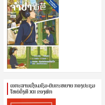
ເອກ​ະ​ສານ​ເຊ​ື່ອມ​ຊ​ຶມ-ຜັນ​ຂະ​ຫ​ຍາຍ ກອງ​ປະ​ຊຸມ​
ໃຫຍ່​ຄັ້ງ​ທີ XII ຂອງ​ພັກ