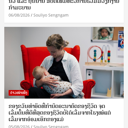
ນວ ແລະ ຢຸນນານ ສືບຕໍ່ເພີ່ມທະວີການຮ່ວມມືວຽກງານ
ກຳມະບານ
06/08/2026
Souliyo Sengngam
ຂ່າວໜ້າໜຶ່ງ
ຂອງຂວັນທໍາອິດທີ່ກໍານົດອະນາຄົດຂອງຊີວິດ ຈຸດ
ເລີ່ມຕົ້ນທີ່ດີທີ່ສຸດຂອງຊີວິດບໍ່ໄດ້ເລີ່ມຈາກໂຮງໝໍແຕ່
ເລີ່ມຈາກອ້ອມເອິກຂອງແມ່
05/08/2026
Souliyo Sengngam