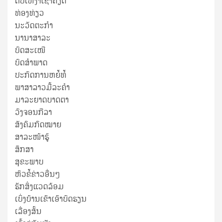
ດັບເຫງົາເຊົາຄຽດ
ທ່ອງທ່ຽວ
ນະວັດຕະກໍາ
ນານາສາລະ
ບົດສະເໜີ
ບົດສໍາພາດ
ປະກົດການຫຍໍ້ທໍ້
ພາສາລາວມື້ລະຄຳ
ມາລະຍາດບາດຕາ
ວົງຈອນກີລາ
ສັງຄົມກົດໝາຍ
ສາລະໜ້າຮູ້
ສຶກສາ
ສຸ​ຂະ​ພາບ
ຫົວຂໍ້ຂ່າວອື່ນໆ
ຮັກສິ່ງແວດລ້ອມ
ເບິ່ງບ້ານເຂົາເອົາບົດຮຽນ
ເລື່ອງສັ້ນ