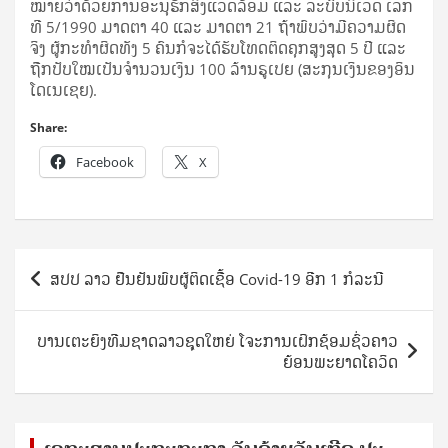
ໝາຍ​ວ່າ​ດ້ວຍ​ການ​ອະ­ນຸ​ຮັກ​ສິ່ງ­ແວ­ດລ້ອມ ແລະ ລະ­ບົບ​ນິ­ເວດ ເລກ​
ທີ 5/1990 ມາດ­ຕາ 40 ແລະ ມາດ­ຕາ 21 ຖ້າ​ພົບ​ວ່າ​ມີ​ຄວາມ​ຜິດ​
ຈິງ ຜູ້​ກະ­ທຳ​ຜິດ​ທັງ 5 ຄົນ​ກໍ​ຈະ​ໄດ້​ຮັບ​ໂທດ​ຕິດ​ຄຸກ​ສູງ​ສຸດ 5 ປີ ແລະ
ຖືກ​ປັບ​ໃໝ​ເປັນ​ຈຳ­ນວນ​ເງິນ 100 ລ້ານ​ຣູ​ເປຍ (ສະ­ກຸນ​ເງິນ​ຂອງ​ອິນ​
ໂດ​ເນ​ເຊຍ).
Share:
Facebook
X
Post
ສປປ ລາວ ຢືນຢັນພົບຜູ້ຕິດເຊື້ອ Covid-19 ອີກ 1 ກໍລະນີ
navigation
ບານເຕະຍິງທີມຊາດລາວຊຸດໃຫຍ່ ໂຈະການເຝິກຊ້ອມຊົ່ວຄາວ
ຍ້ອນພະຍາດໂຄວິດ