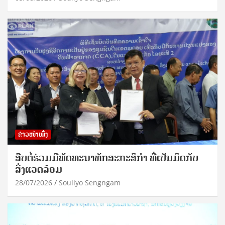
ຂ່າວໜ້າໜຶ່ງ
ສືບຕໍ່ຮ່ວມມືພັດທະນາທັກສະກະສິກຳ ທີ່ເປັນມິດກັບ
ສິ່ງແວດລ້ອມ
28/07/2026
Souliyo Sengngam