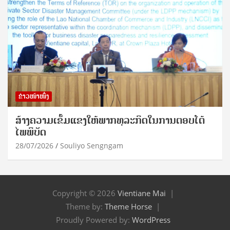
ຂ່າວໜ້າໜຶ່ງ
ສ້າງຄວາມເຂັ້ມແຂງໃຫ້ພາກທຸລະກິດໃນການຕອບໂຕ້
ໄພພິບັດ
28/07/2026
Souliyo Sengngam
Copyright © 2026
Vientiane Mai
Theme by:
Theme Horse
Proudly Powered by:
WordPress