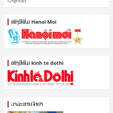
ເວົ້າສູ່ກັນຟັງ
ໜັງ​ສື​ພິມ Hanoi Moi
ໜັງ​ສື​ພິມ kinh te dothi
ວາລະສານຈຳປາ