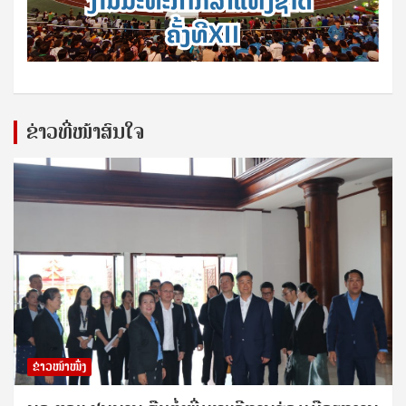
ຂ່າວທີ່ໜ້າສົນໃຈ
ຂ່າວໜ້າໜຶ່ງ