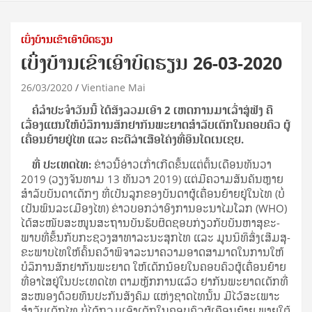
ເບິ່ງບ້ານເຂົາເອົາບົດຮຽນ
ເບິ່ງບ້ານເຂົາເອົາບົດຮຽນ 26-03-2020
26/03/2020
Vientiane Mai
ຄໍ​ລຳ​ປະ­ຈຳ​ວັນ​ນີ້ ໄດ້​ສັງ​ລວມ​ເອົາ 2 ເຫດ­ການ​ມາ​ເລົ່າ​ສູ່​ຟັງ ຄື​
ເລື່ອງ​ແຜນ​ໃຫ້​ບໍ­ລິ­ການ​ສັກ​ຢາ​ກັນ​ພະ­ຍາດ​ສຳ­ລັບ​ເດັກ​ໃນ​ຄອບ­ຄົວ ຜູ້​
ເຄື່ອນ​ຍ້າຍ​ຢູ່​ໄທ ແລະ ຄະ­ດີ​ລ່າ​ເສືອ­ໂຄ່ງ​ທີ່​ອິນ​ໂດ​ເນ​ເຊຍ.
ທີ່ ປະ­ເທດ​ໄທ:
ຂ່າວ​ນີ້​ອ່າວ​ເກົ່າ​ເກີດ​ຂຶ້ນ​ແຕ່​ຕົ້ນ​ເດືອນ​ທັນ­ວາ
2019 (ວຽງ​ຈັນ​ທາມ 13 ທັນ­ວາ 2019) ແຕ່​ມີ​ຄວາມ​ສັນ​ຄັນ​ຫຼາຍ​
ສຳ­ລັບ​ບັນ­ດາ​ເດັກໆ ​ທີ່​ເປັນ​ລູກ​ຂອງ​ບັນ­ດາ​ຜູ້​ເຄື່ອນ​ຍ້າຍ​ຢູ່​ໃນ​ໄທ (ບໍ່​
ເປັນ​ພົນ​ລະເມືອງ​ໄທ) ຂ່າວ​ບອກ​ວ່າ​ອົງ­ການ​ອະ­ນາ­ໄມ​ໂລກ (WHO)
ໄດ້​ສະ­ໜັບ­ສະ­ໜູນ​ສະ­ຖານ​ບັນ​ຮັບ­ຜິດ­ຊອບ ​ກ່ຽວ​ກັບ​ບັນ­ຫາ​ສຸ­ຂະ­
ພາບ​ທີ່​ຂຶ້ນ​ກັບ​ກະ­ຊວງ​ສາ­ທາ­ລະ­ນະ​ສຸກ​ໄທ ແລະ ມູນ​ນິ­ທິ​ສົ່ງ­ເສີມ​ສຸ­
ຂະ­ພາບ​ໄທ​ໃຫ້​ຄົ້ນ­ຄວ້າ​ພິ­ຈາ­ລະ­ນາ ​ຄວາມ​ອາດ​ສາ­ມາດ​ໃນ​ການ​ໃຫ້​
ບໍ­ລິ­ການ​ສັກ​ຢາ​ກັນ​ພະ­ຍາດ ​ໃຫ້​ເດັກ­ນ້ອຍ​ໃນ​ຄອບ­ຄົວ​ຜູ້​ເຄື່ອນ​ຍ້າຍ​
ທີ່​ອາ­ໄສ​ຢູ່​ໃນ​ປະ­ເທດ​ໄທ ຕາມ​ຫຼັກ­ການ​ແລ້ວ ຢາ​ກັນ​ພະ­ຍາດ​ເດັກ​ທີ່​
ສະ­ໜອງ​ດ້ວຍ​ທຶນ​ປະ­ກັນ​ສັງ­ຄົມ ແຫ່ງ​ຊາດ​ໄທ​ນັ້ນ ມີ​ໄວ້​ສະ­ເພາະ​
ສຳ­ລັບ​ເດັກ​ໄທ ບໍ່​ໄດ້​ກວມ​ເອົາ​ເດັກ​ໃນ​ຄອບ­ຄົວ​ຜູ້​ເຄືອນ​ຍ້າຍ ພາຍ​ໃຕ້​