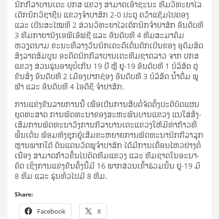
ນັກ­ກີ­ລາ​ບານ­ເຕະ ປກສ ແຂວງ ສາ­ມາດ​ເອົາ​ຊະ­ນະ ທີມ​ວິ­ທະ­ຍາ­ໄລ​
ເຕັກ­ນິກ​ວິ­ຊາ​ຊີບ ແຂວງ​ຈຳ­ປາ​ສັກ 2-0 ປະ­ຕູ ຄວ້າ​ແຊັມ​ໄປ​ຄອງ
ແລະ ເປັນ​ສະ­ໄໝ​ທີ 2 ສ່ວນ​ວິ­ທະ­ຍາ­ໄລ​ເຕັກ­ນິກ​ຈຳ­ປາ​ສັກ ອັນ​ດັບ​ທີ
3 ທີມ​ກາ­ຍາ​ນັງ​ເອ​ພີ​ເອັຟ​ຊີ ແລະ ອັນ​ດັບ​ທີ 4 ທີມ​ສະ­ມາ­ຄົມ​
ຫວຽດ­ນາມ ຂະ­ນະ​ທີ່​ລາ­ງວັນ​ນັກ​ເຕະ​ດີ­ເດັ່ນ​ຕົກ​ເປັນ​ຂອງ ອຸ­ດົມ​ສິດ
ສິງ​ລາດ​ສົມ­ບູນ ອະ­ດີດ​ນັກ­ກີ­ລາ​ບານ­ເຕະ​ທີມ​ຊາດ​ລາວ ຈາກ ປກສ
ແຂວງ ສ່ວນ​ຮຸ່ນ​ອາ­ຍຸ​ບໍ່​ເກີນ 19 ປີ ຫຼື ຢູ-19 ອັນ​ດັບ​ທີ 1 ບໍ­ລິ­ສັດ ຕູ່​
ຂົນ­ສົ່ງ ອັນ​ດັບ​ທີ 2 ເມືອງ​ປາກ​ຊ່ອງ ອັນ​ດັບ​ທີ 3 ບໍ­ລິ­ສັດ ນ້ຳ​ດື່ມ ພູ​
ຟ້າ ແລະ ອັນ​ດັບ​ທີ 4 ໄອ​ດີ​ຊີ ຈຳ­ປາ​ສັກ.
ການ​ແຂ່ງ­ຂັນ​ລາຍ­ການ​ນີ້ ເພື່ອ​ເປັນ​ການ​ສືບ­ຕໍ່​ຈັດ​ຕັ້ງ​ປະ­ຕິ­ບັດ​ແຜນ​
ຍຸດ​ທະ​ສາດ ການ​ພັດ­ທະ­ນາ​ຂອງ​ສະ­ຫະ­ພັນ​ບານ​ແຂວງ ແນ­ໃສ່​ສົ່ງ­
ເສີມ​ການ​ພັດ­ທະ­ນາ​ວົງ​ການ​ກີ­ລາ​ບານ­ເຕະ​ແຂວງ​ໃຫ້​ມີ​ທ່າ​ກ້າວ​ທີ່​
ພົ້ນ​ເດັ່ນ ພ້ອມ​ທັງ​ຊຸກ­ຍູ້​ເສີມ​ຂະ­ຫຍາຍ​ການ​ພັດ­ທະ­ນາ​ນັກ­ກີ­ລາ​ລູກ​
ຫຼານ​ພາກ​ໃຕ້ ດິນ­ແດນ​ວັດ​ພູ​ຈຳ­ປາ​ສັກ ໄດ້​ມີ​ການ­ເຄື່ອນ­ໄຫວ​ຢ່າງ​ຕໍ່​
ເນື່ອງ ສາ­ມາດ​ກ້າວ​ຂຶ້ນ​ໄປ​ຕິດ​ທີມ​ແຂວງ ແລະ ທີມ​ຊາດ​ໃນ​ອະ­ນາ­
ຄົດ ເຊິ່ງ​ການ​ແຂ່ງ­ຂັນ​ຄັ້ງ​ນີ້​ມີ 16 ພາກ­ສ່ວນ​ເຂົ້າ​ຮ່ວມ​ນັ້ນ ຢູ-19 ມີ
8 ທີມ ແລະ ຮຸ່ນ​ທົ່ວ​ໄປ​ມີ 8 ທີມ.
Share:
Facebook
X