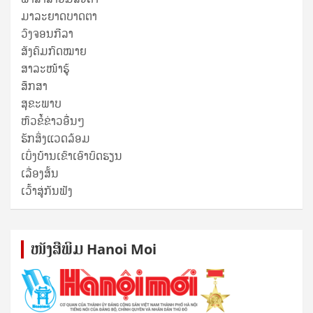
ມາລະຍາດບາດຕາ
ວົງຈອນກີລາ
ສັງຄົມກົດໝາຍ
ສາລະໜ້າຮູ້
ສຶກສາ
ສຸ​ຂະ​ພາບ
ຫົວຂໍ້ຂ່າວອື່ນໆ
ຮັກສິ່ງແວດລ້ອມ
ເບິ່ງບ້ານເຂົາເອົາບົດຮຽນ
ເລື່ອງສັ້ນ
ເວົ້າສູ່ກັນຟັງ
ໜັງ​ສື​ພິມ Hanoi Moi