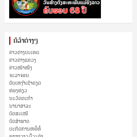
ຄໍລຳຕ່າງໆ
ຂ່າວຕ່າງປະເທດ
ຂ່າວ​ຕ່າງ​ແຂວງ
ຂ່າວໜ້າໜຶ່ງ
ຈະລາຈອນ
ດັບເຫງົາເຊົາຄຽດ
ທ່ອງທ່ຽວ
ນະວັດຕະກໍາ
ນານາສາລະ
ບົດສະເໜີ
ບົດສໍາພາດ
ປະກົດການຫຍໍ້ທໍ້
ພາສາລາວມື້ລະຄຳ