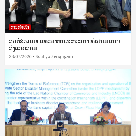
ຂ່າວໜ້າໜຶ່ງ
ສືບຕໍ່ຮ່ວມມືພັດທະນາທັກສະກະສິກຳ ທີ່ເປັນມິດກັບ
ສິ່ງແວດລ້ອມ
28/07/2026
Souliyo Sengngam