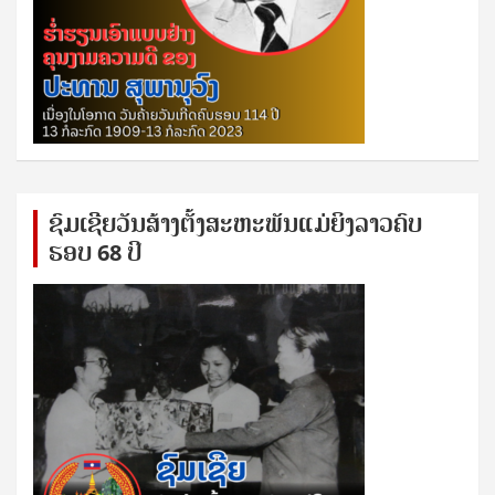
ຊົ​ມ​ເຊີຍ​ວັນ​ສ້າງ​ຕັ້ງ​ສະ​ຫະ​ພັນ​ແມ່​ຍິງ​​ລາວຄົບ​
ຮອບ 68 ປິ