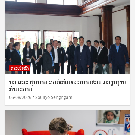
ຂ່າວໜ້າໜຶ່ງ
ນວ ແລະ ຢຸນນານ ສືບຕໍ່ເພີ່ມທະວີການຮ່ວມມືວຽກງານ
ກຳມະບານ
06/08/2026
Souliyo Sengngam