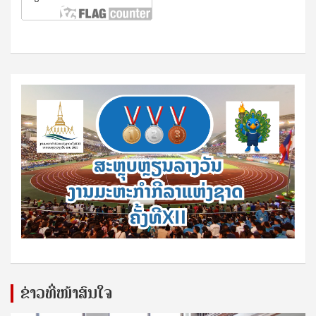
ຂ່າວທີ່ໜ້າສົນໃຈ