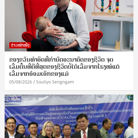
ຂ່າວໜ້າໜຶ່ງ
ຂອງຂວັນທໍາອິດທີ່ກໍານົດອະນາຄົດຂອງຊີວິດ ຈຸດ
ເລີ່ມຕົ້ນທີ່ດີທີ່ສຸດຂອງຊີວິດບໍ່ໄດ້ເລີ່ມຈາກໂຮງໝໍແຕ່
ເລີ່ມຈາກອ້ອມເອິກຂອງແມ່
05/08/2026
Souliyo Sengngam