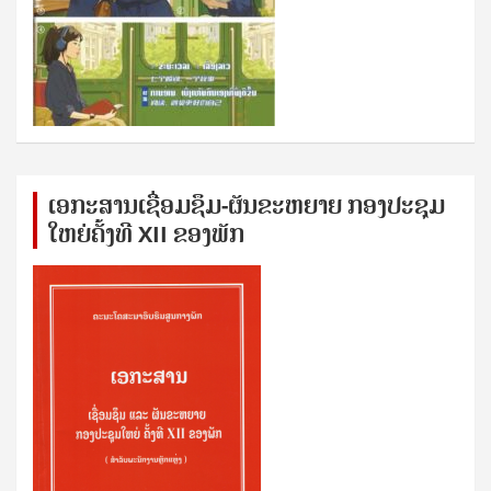
ເອກ​ະ​ສານ​ເຊ​ື່ອມ​ຊ​ຶມ-ຜັນ​ຂະ​ຫ​ຍາຍ ກອງ​ປະ​ຊຸມ​
ໃຫຍ່​ຄັ້ງ​ທີ XII ຂອງ​ພັກ