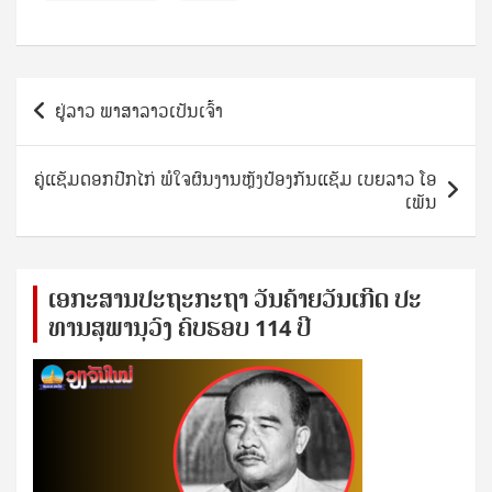
Post
ຢູ່ລາວ ພາສາລາວເປັນເຈົ້າ
navigation
ຄູ່ແຊັມດອກປີກໄກ່ ພໍໃຈຜົນງານຫຼັງປ້ອງກັນແຊັມ ເບຍລາວ ໂອ
ເພັນ
ເອ​ກະ​ສານ​ປະ​ຖະ​ກະ​ຖ​າ ວັນ​ຄ້າຍ​ວັນ​ເກີດ ປ​ະ​
ທານ​ສຸ​ພາ​ນຸ​ວົງ ຄົບ​ຮອບ 114 ປີ