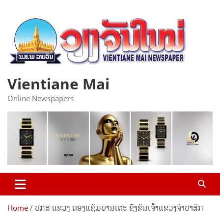
Skip
to
content
Vientiane Mai
Online Newspapers
Home
ປກສ ແຂວງ ຄອງແຊັມບານເຕະ ຊີງຂັນເຈົ້າແຂວງຈຳປາສັກ