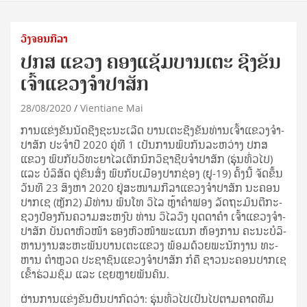
ວົງຈອນກີລາ
ປກສ ແຂວງ ຄອງແຊັມບານເຕະ ຊີງຂັນ
ເຈົ້າແຂວງຈຳປາສັກ
28/08/2020
Vientiane Mai
ການ​ແຂ່ງ­ຂັນ​ນັດ​ຊີງ​ຊະ­ນະ​ເລີດ ບານ­ເຕະ​ຊີງ​ຂັນ​ທ່ານ​ເຈົ້າ­ແຂວງ​ຈຳ­
ປາ​ສັກ ປະ­ຈຳ​ປີ 2020 ຄູ່​ທີ 1 ເປັນ​ການ​ພົບ​ກັນ​ລະ­ຫວ່າງ ປກສ
ແຂວງ ພົບ​ກັບ​ວິ­ທະ­ຍາ­ໄລ​ເຕັກ­ນິກ​ວິ­ຊາ​ຊີບ​ຈຳ­ປາ​ສັກ (ຮຸ່ນ​ທົ່ວ​ໄປ)
ແລະ ບໍ­ລິ­ສັດ ຕູ່​ຂົນ­ສົ່ງ ພົບ​ກັບ​ເມືອງ​ປາກ​ຊ່ອງ (ຢູ-19) ຄັ້ງ​ນີ້ ຈັດ​ຂຶ້ນ​
ວັນ​ທີ 23 ສິງ­ຫາ 2020 ຢູ່​ສະ­ໜາມ​ກີ­ລາ​ແຂວງ​ຈຳ­ປາ​ສັກ ນະ­ຄອນ​
ປາກ​ເຊ (ຫຼັກ2) ມີ​ທ່ານ ພົນ​ໂທ ວິ­ໄລ ຫຼ້າ​ຄຳ​ຟອງ ລັດ­ຖະ­ມົນ­ຕີ​ກະ­
ຊວງ​ປ້ອງ​ກັນ​ຄວາມ​ສະ­ຫງົບ ທ່ານ ວິ­ໄລ​ວົງ ບຸດ​ດາ​ຄຳ ເຈົ້າ­ແຂວງ​ຈຳ­
ປາ​ສັກ ບັນ­ດາ​ຫົວ­ໜ້າ ຮອງ​ຫົວ­ໜ້າ​ພະ​ແນກ ຫ້ອງ­ການ ຄະ­ນະ​ບໍ­ລິ­
ຫານ​ງານ​ສະ­ຫະ­ພັນ​ບານ­ເຕະ​ແຂວງ ພ້ອມ​ດ້ວຍ​ພະ­ນັກ­ງານ ທະ­
ຫານ ຕຳ­ຫຼວດ ປະ­ຊາ­ຊົນ​ແຂວງ​ຈຳ­ປາ​ສັກ ກໍ​ຄື ຊາວ​ນະ­ຄອນ​ປາກ​ເຊ​
ເຂົ້າ​ຮ່ວມ​ຊົມ ແລະ ເຊຍ​ຫຼາຍ​ພັນ​ຄົນ.
ຜ່ານ​ການ​ແຂ່ງ­ຂັນ​ຜົນ​ປາ­ກົດ​ວ່າ: ຮຸ່ນ​ທົ່ວ​ໄປ​ເປັນ​ໄປ​ຕາມ​ຄາດ​ທີມ​