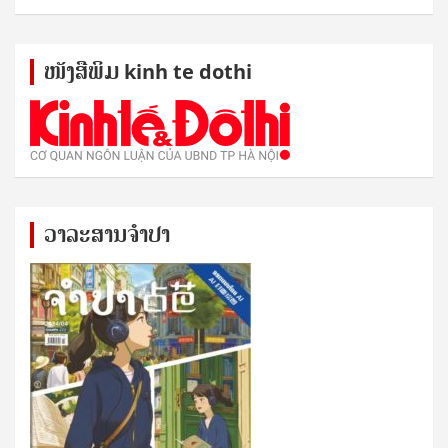
ໜັງ​ສື​ພິມ kinh te dothi
ວາລະສານຈຳປາ