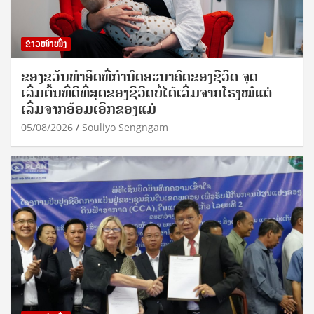
ຂ່າວໜ້າໜຶ່ງ
ຂອງຂວັນທໍາອິດທີ່ກໍານົດອະນາຄົດຂອງຊີວິດ ຈຸດ
ເລີ່ມຕົ້ນທີ່ດີທີ່ສຸດຂອງຊີວິດບໍ່ໄດ້ເລີ່ມຈາກໂຮງໝໍແຕ່
ເລີ່ມຈາກອ້ອມເອິກຂອງແມ່
05/08/2026
Souliyo Sengngam