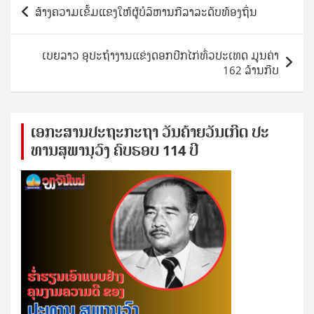
Post
ສ້າງຄວາມເຂັ້ມແຂງໃຫ້ຜູ້ບໍລິຫານກີລາລະດັບທ້ອງຖິ່ນ
navigation
ເບຍລາວ ອຸປະຖຳງານແຂ່ງດອກປີກໄກ່ທົ່ວປະເທດ ມູນຄ່າ
162 ລ້ານກີບ
ເອ​ກະ​ສານ​ປະ​ຖະ​ກະ​ຖ​າ ວັນ​ຄ້າຍ​ວັນ​ເກີດ ປ​ະ​
ທານ​ສຸ​ພາ​ນຸ​ວົງ ຄົບ​ຮອບ 114 ປີ