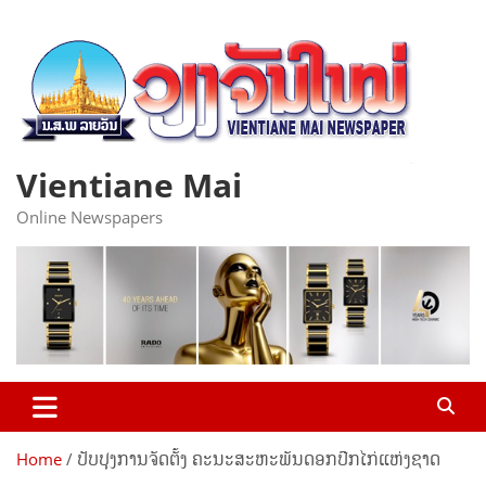
Skip
to
content
Vientiane Mai
Online Newspapers
Home
ປັບປຸງການຈັດຕັ້ງ ຄະນະສະຫະພັນດອກປີກໄກ່ແຫ່ງຊາດ