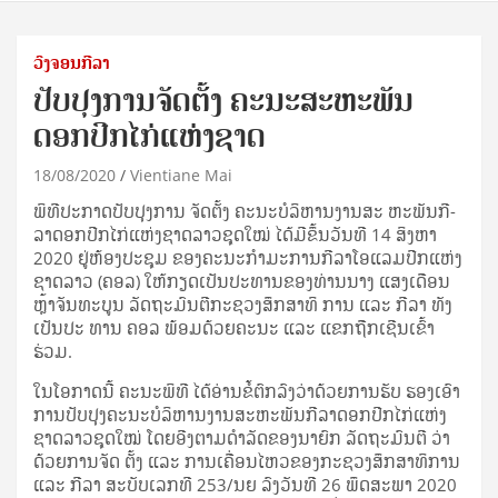
ວົງຈອນກີລາ
ປັບປຸງການຈັດຕັ້ງ ຄະນະສະຫະພັນ
ດອກປີກໄກ່ແຫ່ງຊາດ
18/08/2020
Vientiane Mai
ພິ­ທີ​ປະ­ກາດ​ປັບ­ປຸງ​ການ ຈັດ​ຕັ້ງ ຄະ­ນະ​ບໍ­ລິ­ຫານ​ງານ​ສະ ຫະ​ພັນ​ກີ­
ລາ​ດອກ​ປີກ​ໄກ່​ແຫ່ງ​ຊາດ​ລາວ​ຊຸດ​ໃໝ່ ໄດ້​ມີ​ຂຶ້ນ​ວັນ​ທີ 14 ສິງ­ຫາ
2020 ຢູ່​ຫ້ອງ​ປະ­ຊຸມ ຂອງ​ຄະ­ນະ​ກຳ­ມະ­ການ​ກີ­ລາ​ໂອ​ແລມ​ປີກ​ແຫ່ງ​
ຊາດ​ລາວ (ຄອລ) ໃຫ້​ກຽດ​ເປັນ​ປະ­ທານ​ຂອງ​ທ່ານ​ນາງ ແສງ​ເດືອນ
ຫຼ້າ​ຈັນ­ທະ​ບູນ ລັດ­ຖະ­ມົນ­ຕີ​ກະ­ຊວງ​ສຶກ​ສາ​ທິ ການ ແລະ ກີ­ລາ ທັງ​
ເປັນ​ປະ ທານ ຄອລ ພ້ອມ​ດ້ວຍ​ຄະ­ນະ ແລະ ແຂກ​ຖືກ​ເຊີນ​ເຂົ້າ​
ຮ່ວມ.
ໃນ​ໂອ­ກາດ​ນີ້ ຄະ­ນະ​ພິ­ທີ ໄດ້​ອ່ານ​ຂໍ້​ຕົກ­ລົງ​ວ່າ​ດ້ວຍ​ການ​ຮັບ ຮອງ​ເອົາ​
ການ​ປັບ­ປຸງ​ຄະ­ນະ​ບໍ­ລິ­ຫານ​ງານ​ສະ­ຫະ­ພັນ​ກີ­ລາ​ດອກ​ປີກ​ໄກ່​ແຫ່ງ​
ຊາດ​ລາວ​ຊຸດ​ໃໝ່ ໂດຍ​ອີງ​ຕາມ​ດຳ­ລັດ​ຂອງ​ນາ­ຍົກ ລັດ­ຖະ­ມົນ­ຕີ ວ່າ​
ດ້ວຍ​ການ​ຈັດ ຕັ້ງ ແລະ ການ­ເຄື່ອນ­ໄຫວ​ຂອງ​ກະ­ຊວງ​ສຶກ​ສາ​ທິ​ການ
ແລະ ກີ­ລາ ສະ­ບັບ​ເລກ​ທີ 253/ນຍ ລົງ​ວັນ​ທີ 26 ພຶດ­ສະ­ພາ 2020