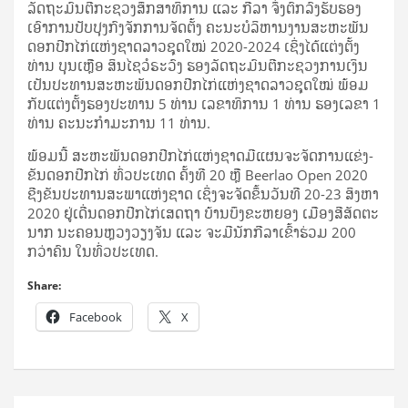
ລັດ­ຖະ­ມົນ­ຕີ​ກະ­ຊວງ​ສຶກ​ສາ​ທິ​ການ ແລະ ກີ­ລາ ຈຶ່ງ​ຕົກ­ລົງ​ຮັບ­ຮອງ​
ເອົາ​ການ​ປັບ­ປຸງ​ກົງ­ຈັກ​ການ­ຈັດ­ຕັ້ງ ຄະ­ນະ​ບໍ­ລິ­ຫານ​ງານ​ສະ­ຫະ­ພັນ​
ດອກ​ປີກ​ໄກ່​ແຫ່ງ​ຊາດ​ລາວ​ຊຸດ​ໃໝ່ 2020-2024 ເຊິ່ງ​ໄດ້​ແຕ່ງ­ຕັ້ງ​
ທ່ານ ບຸນ​ເຫຼືອ ສິນ​ໄຊ​ວໍ​ຣະ​ວົງ ຮອງ​ລັດ­ຖະ­ມົນ­ຕີ​ກະ­ຊວງ​ການ​ເງິນ
ເປັນ​ປະ­ທານ​ສະ­ຫະ­ພັນ​ດອກ​ປີກ​ໄກ່​ແຫ່ງ​ຊາດ​ລາວ​ຊຸດ​ໃໝ່ ພ້ອມ​
ກັບ​ແຕ່ງ­ຕັ້ງ​ຮອງ​ປະ­ທານ 5 ທ່ານ ເລ­ຂາ­ທິ­ການ 1 ທ່ານ ຮອງ​ເລ­ຂາ 1
ທ່ານ ຄະ­ນະ​ກຳ­ມະ­ການ 11 ທ່ານ.
ພ້ອມ​ນີ້ ສະ­ຫະ­ພັນ​ດອກ​ປີກ​ໄກ່​ແຫ່ງ​ຊາດ​ມີ​ແຜນ​ຈະ​ຈັດ­ການ​ແຂ່ງ­
ຂັນ​ດອກ​ປີກ​ໄກ່ ທົ່ວ​ປະ­ເທດ ຄັ້ງ​ທີ 20 ຫຼື Beerlao Open 2020
ຊີງ​ຂັນ​ປະ­ທານ​ສະ­ພາ​ແຫ່ງ​ຊາດ ເຊິ່ງ​ຈະ​ຈັດ​ຂຶ້ນ​ວັນ​ທີ 20-23 ສິງ­ຫາ
2020 ຢູ່​ເດີ່ນ​ດອກ​ປີກ​ໄກ່​ເສດ​ຖາ ບ້ານ​ບຶງ​ຂະ​ຫຍອງ ເມືອງ​ສີ​ສັດ­ຕະ​
ນາກ ນະ­ຄອນ­ຫຼວງ​ວຽງ​ຈັນ ແລະ ຈະ​ມີ​ນັກ­ກີ­ລາ​ເຂົ້າ​ຮ່ວມ 200
ກວ່າ​ຄົນ ໃນ​ທົ່ວ​ປະ­ເທດ.
Share:
Facebook
X