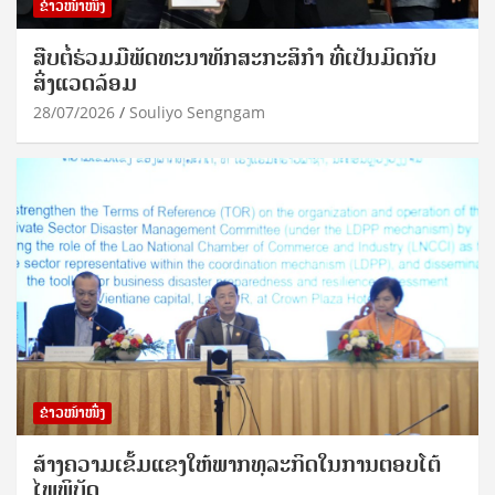
ຂ່າວໜ້າໜຶ່ງ
ສືບຕໍ່ຮ່ວມມືພັດທະນາທັກສະກະສິກຳ ທີ່ເປັນມິດກັບ
ສິ່ງແວດລ້ອມ
28/07/2026
Souliyo Sengngam
ຂ່າວໜ້າໜຶ່ງ
ສ້າງຄວາມເຂັ້ມແຂງໃຫ້ພາກທຸລະກິດໃນການຕອບໂຕ້
ໄພພິບັດ