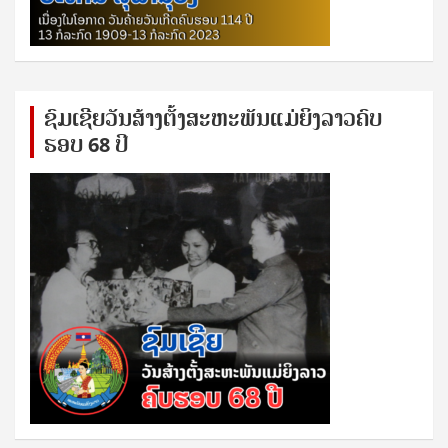
ຊົ​ມ​ເຊີຍ​ວັນ​ສ້າງ​ຕັ້ງ​ສະ​ຫະ​ພັນ​ແມ່​ຍິງ​​ລາວຄົບ​
ຮອບ 68 ປິ