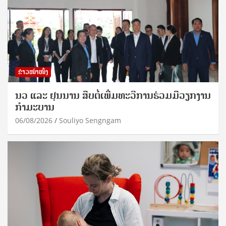
ຂ່າວໜ້າໜຶ່ງ
ນວ ແລະ ຢຸນນານ ສືບຕໍ່ເພີ່ມທະວີການຮ່ວມມືວຽກງານ
ກຳມະບານ
06/08/2026
Souliyo Sengngam