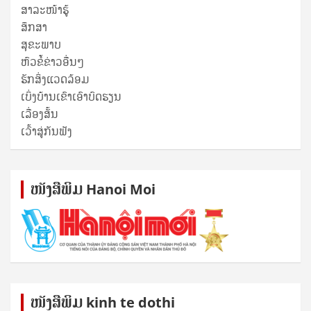
ສາລະໜ້າຮູ້
ສຶກສາ
ສຸ​ຂະ​ພາບ
ຫົວຂໍ້ຂ່າວອື່ນໆ
ຮັກສິ່ງແວດລ້ອມ
ເບິ່ງບ້ານເຂົາເອົາບົດຮຽນ
ເລື່ອງສັ້ນ
ເວົ້າສູ່ກັນຟັງ
ໜັງ​ສື​ພິມ Hanoi Moi
ໜັງ​ສື​ພິມ kinh te dothi