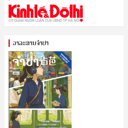
ວາລະສານຈຳປາ