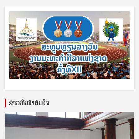
ຂ່າວທີ່ໜ້າສົນໃຈ