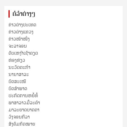
ຄໍລຳຕ່າງໆ
ຂ່າວຕ່າງປະເທດ
ຂ່າວ​ຕ່າງ​ແຂວງ
ຂ່າວໜ້າໜຶ່ງ
ຈະລາຈອນ
ດັບເຫງົາເຊົາຄຽດ
ທ່ອງທ່ຽວ
ນະວັດຕະກໍາ
ນານາສາລະ
ບົດສະເໜີ
ບົດສໍາພາດ
ປະກົດການຫຍໍ້ທໍ້
ພາສາລາວມື້ລະຄຳ
ມາລະຍາດບາດຕາ
ວົງຈອນກີລາ
ສັງຄົມກົດໝາຍ