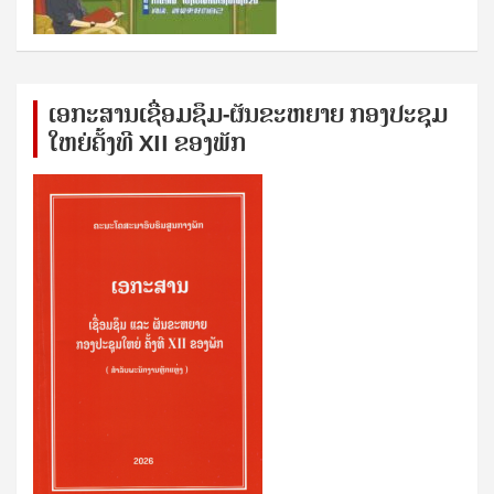
ເອກ​ະ​ສານ​ເຊ​ື່ອມ​ຊ​ຶມ-ຜັນ​ຂະ​ຫ​ຍາຍ ກອງ​ປະ​ຊຸມ​
ໃຫຍ່​ຄັ້ງ​ທີ XII ຂອງ​ພັກ