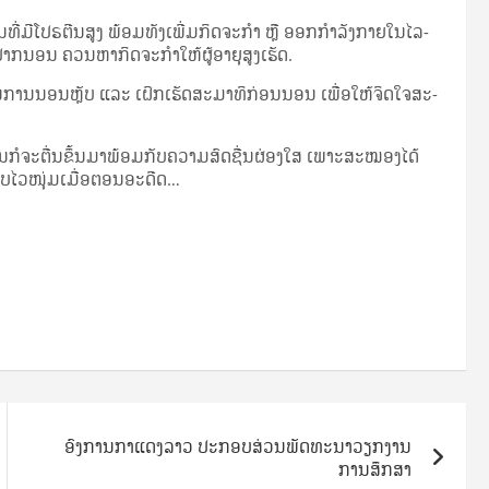
​ມີ​ໂປຣ​ຕີນ​ສູງ ພ້ອມ​ທັງ​ເພີ່ມ​ກິດ­ຈະ­ກຳ ຫຼື ອອກ­ກຳ­ລັງ​ກາຍ​ໃນ​ໄລ­
່​ຢາກ​ນອນ ຄວນ​ຫາ​ກິດ­ຈະ­ກຳ​ໃຫ້​ຜູ້​ອາ­ຍຸ​ສູງ​ເຮັດ.
ການ​ນອນ​ຫຼັບ ແລະ ເຝິກ​ເຮັດ​ສະ­ມາ­ທິ​ກ່ອນ​ນອນ ເພື່ອ​ໃຫ້​ຈິດ­ໃຈ​ສະ­
ານ​ກໍ​ຈະ​ຕື່ນ​ຂຶ້ນ​ມາ​ພ້ອມ​ກັບ​ຄວາມ​ສົດ­ຊື່ນ​ຜ່ອງ​ໃສ ເພາະ​ສະ­ໝອງ​ໄດ້​
ັບ​ໄວ​ໜຸ່ມ​ເມື່ອ​ຕອນ​ອະ­ດີດ…
ອົງການກາແດງລາວ ປະກອບສ່ວນພັດທະນາວຽກງານ
ການສຶກສາ