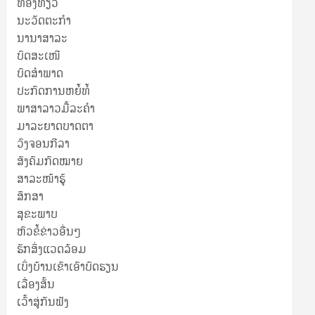
ທ່ອງທ່ຽວ
ນະວັດຕະກໍາ
ນານາສາລະ
ບົດສະເໜີ
ບົດສໍາພາດ
ປະກົດການຫຍໍ້ທໍ້
ພາສາລາວມື້ລະຄຳ
ມາລະຍາດບາດຕາ
ວົງຈອນກີລາ
ສັງຄົມກົດໝາຍ
ສາລະໜ້າຮູ້
ສຶກສາ
ສຸ​ຂະ​ພາບ
ຫົວຂໍ້ຂ່າວອື່ນໆ
ຮັກສິ່ງແວດລ້ອມ
ເບິ່ງບ້ານເຂົາເອົາບົດຮຽນ
ເລື່ອງສັ້ນ
ເວົ້າສູ່ກັນຟັງ