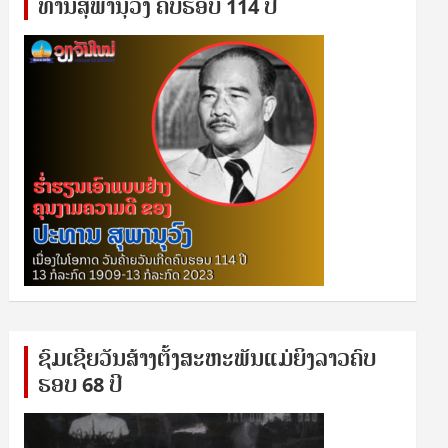
ທານ​ສຸ​ພາ​ນຸ​ວົງ ຄົບ​ຮອບ 114 ປີ
ຊົ​ມ​ເຊີຍ​ວັນ​ສ້າງ​ຕັ້ງ​ສະ​ຫະ​ພັນ​ແມ່​ຍິງ​​ລາວຄົບ​
ຮອບ 68 ປິ