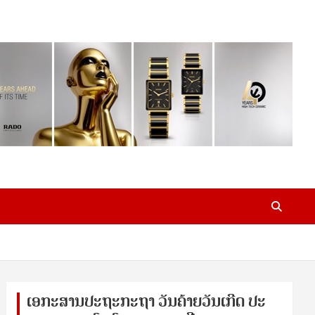
ເອ​ກະ​ສານ​ປະ​ຖະ​ກະ​ຖ​າ ວັນ​ຄ້າຍ​ວັນ​ເກີດ ປ​ະ​