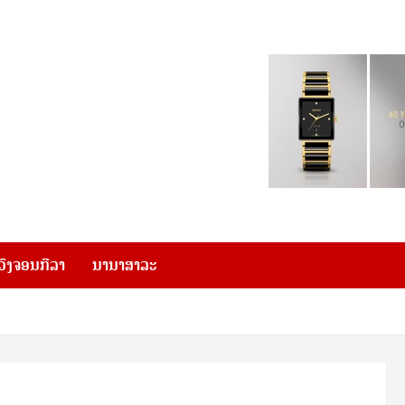
ວົງຈອນກີລາ
ນານາສາລະ