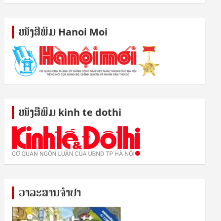
ໜັງ​ສື​ພິມ Hanoi Moi
ໜັງ​ສື​ພິມ kinh te dothi
ວາລະສານຈຳປາ