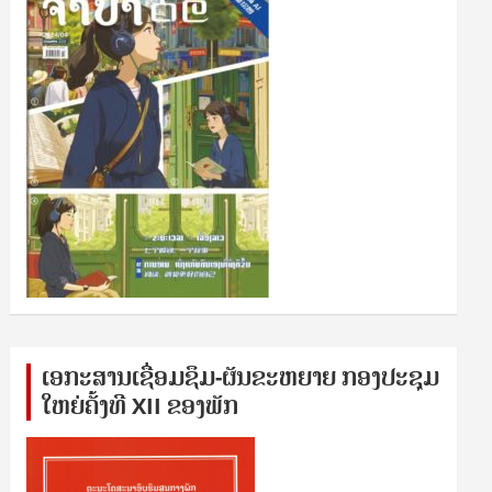
ເອກ​ະ​ສານ​ເຊ​ື່ອມ​ຊ​ຶມ-ຜັນ​ຂະ​ຫ​ຍາຍ ກອງ​ປະ​ຊຸມ​
ໃຫຍ່​ຄັ້ງ​ທີ XII ຂອງ​ພັກ