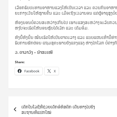
ເລືອກ​ຮັບ​ປະ­ທານ​ອາ­ຫານ​ແລງ​ໃຫ້​ເປັນ​ເວ­ລາ ແລະ ຄວນ​ກິນ​ອາ­ຫານ​ທີ່
ຍະ​ກາງ­ເວັນ​ໃຫ້​ຫຼາຍ​ຂຶ້ນ ແລະ ເມື່ອ​ເຖິງ​ເວ­ລາ​ນອນ ແຕ່​ຜູ້​ອາ­ຍຸ​ສູງ​ບໍ
ຫ້ອງ​ນອນ​ບໍ່​ຄວນ​ສະ­ຫວ່າງ​ເກີນ​ໄປ ເພາະ​ແສງ​ສະ­ຫວ່າງ​ຈະ​ລົບ​ກວນ​
ຫງົບ​ຈະ​ເຮັດ​ໃຫ້​ນອນ​ຫຼັບ​ໄດ້​ເລິກ ແລະ ເຕັມ​ອິ່ມ.
ທັງ​ນີ້​ທັງ​ນັ້ນ ໝັ່ນ​ເຮັດ​ໃຫ້​ເປັນ​ຕາ­ຕະ­ລາງ ແລະ ແບບ­ແຜນ​ເທົ່າ​ນີ້​ທ່
ຮັບ​ການ​ພັກ­ຜ່ອນ ແຖມ​ສຸ­ຂະ­ພາບ​ຍັງ​ແຂງ­ແຮງ ຫ່າງ​ໄກ​ໂລກ ບໍ່​ຕ່າງ​ກ
ວ. ດາ­ລາ​ວົງ – ນຳ​ສະ­ເໜີ
Share:
Facebook
X
Post
ເຕັກໂນໂລຊີທີ່ຊ່ວຍເດັກອໍທິສຕິກ ເດີນທາງໄປຍັງ
navigation
ສະຖານທີ່ແປກໃໝ່