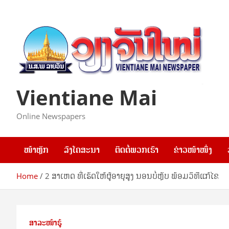
Skip
to
content
Vientiane Mai
Online Newspapers
ໜ້າຫຼັກ
ລົງໂຄສະນາ
ຕິດຕໍ່ພວກເຮົາ
ຂ່າວໜ້າໜຶ່ງ
Home
2 ສາເຫດ ທີ່ເຮັດໃຫ້ຜູ້ອາຍຸສູງ ນອນບໍ່ຫຼັບ ພ້ອມວິທີແກ້ໄຂ
ສາລະໜ້າຮູ້