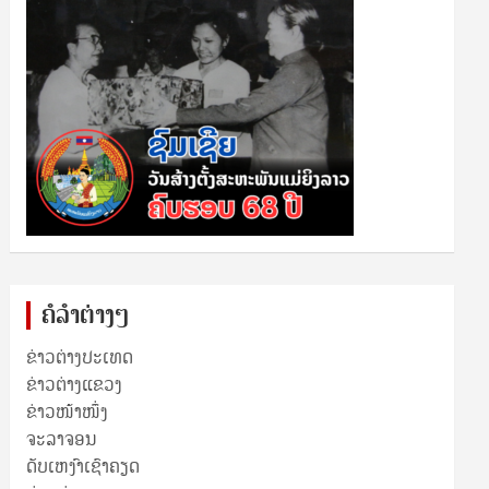
ຄໍລຳຕ່າງໆ
ຂ່າວຕ່າງປະເທດ
ຂ່າວ​ຕ່າງ​ແຂວງ
ຂ່າວໜ້າໜຶ່ງ
ຈະລາຈອນ
ດັບເຫງົາເຊົາຄຽດ