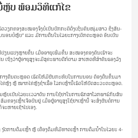
ໍ່ຫຼັບ ພ້ອມວິທີແກ້ໄຂ
ດ​ວຽກ​ຂອງ​ສະ­ໝອງ​ຈຶ່ງ​ບໍ່​ເປັນ​ປົກ­ກະ­ຕິ​ດັ່ງ​ເຊັ່ນ​ຄົນ​ໜຸ່ມ​ສາວ ຊຶ່ງ​ສັນ­
ໍ​ຄື “ການ​ນອນ​ບໍ່​ຫຼັບ” ແລະ ມີ​ການ​ຕື່ນ​ໃນ​ໄລ­ຍະ​ກາງ​ເດິກ​ຕະ­ຫຼອດ ອັນ​ເປັນ​
່​ປ່ຽນ­ແປງ​ຫຼາຍ​ຂຶ້ນ ເມື່ອ​ອາ­ຍຸ​ເພີ່ມ​ຂຶ້ນ ສະ­ໝອງ​ຂອງ​ຄົນ​ເຮົາ​ຈະ​
ເຖິງ​ວ່າ​ຜູ້​ອາ­ຍຸ​ສູງ​ຈະ​ມີ​ສຸ­ຂະ­ພາບ​ດີ​ກໍ​ຕາມ ສາ­ເຫດ​ທີ່​ສຳ­ຄັນ​ຮອງ​ລົງ​
ະ​ຕອນ​ກາງ­ຄືນ​ຕະ­ຫຼອດ ເຮັດ​ໃຫ້​ມີ​ຜົນ​ກະ­ທົບ​ໃນ​ການ​ນອນ ຕ້ອງ​ຕື່ນ​ຂຶ້ນ​ມາ​
ຂ່­ຫຼັງ ຫຼື ໝາກ​ໄຂ່­ຫຼັງ​ຊຳ​ເຮື້ອ ໂລກ​ເຫຼົ່າ​ນີ້​ເຮັດ​ໃຫ້​ປັດ​ສະ​ວະ​ຕະ­ຫຼອດ.
­ຫຼັບ​ເປັນ​ໄລ­ຍະ​ເວ­ລາ​ດົນ ການ​ໃຊ້​ຢາ​ໃນ​ການ​ຮັກ­ສາ​ໂລກ​ພາຣ໌ກິນ​ສັນ
ງ​ເຫຼົ້າ​ເຈືອ​ປົນ​ຢູ່ ເມື່ອ​ຜູ້​ອາ­ຍຸ​ສູງ​ໃຊ້​ຢາ​ເຫຼົ່າ​ນີ້ ຈະ​ສົ່ງ​ຜົນ​ຕໍ່​ການ​
ບ ກໍ​ຈະ​ຫາຍ​ເຊົາ​ໄປ​ເອງ.
ການ​ດື່ມ​ເຫຼົ້າ ຫຼື ເຄື່ອງ​ດື່ມ​ທີ່​ມີ​ທາດ​ເຫຼົ້າ ການ​ດື່ມ­ນ້ຳ​ໃນ​ໄລ­ຍະ 4-