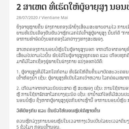
2 ສາເຫດ ທີ່ເຮັດໃຫ້ຜູ້ອາຍຸສູງ ນອນບ
28/07/2020
Vientiane Mai
ຍິ່ງ​ອາ­ຍຸ​ຫຼາຍ​ຂຶ້ນ ຮ່າງ­ກາຍ​ຂອງ​ເຮົາ​ຍິ່ງ​ເສື່ອມ​ສະ­ພາບ​ຕາມ​ໄວ ການ​ເຮັ
ຍານ​ທີ່​ເປັນ​ເຄື່ອງ​ຢືນ­ຢັນ​ວ່າ​ຫຼັກ​ເລກ​ໄດ້​ເຂົ້າ​ສູ່​ຜູ້​ອາ­ຍຸ​ສູງ ນັ້ນ​ກ
ອາ­ການ​ທຳ​ອິດ​ບົ່ງ​ບອກ​ຂອງ​ໂລກ​ຕ່າງໆ​ທາງ​ສະ­ໝອງ.
ສາ­ເຫດ​ຂອງ​ການ​ນອນ​ບໍ່​ຫຼັບ​ໃນ​ຜູ້​ອາ­ຍຸ​ສູງ​ນອກ ຈາກ​ເກີດ​ຈາກ​ອາ­ຍຸ​ທີ
ເສື່ອມ​ໄປ​ຕາມ​ໄວ​ນັ້ນ ພົບ​ໄດ້​ໃນ​ຜູ້​ອາ­ຍຸ​ສູງ​ທຸກ​ເພດ ແລະ ເກືອບ​ທຸກ​ຄົນ 
ມາ​ຄື​ມີ​ໂລກ​ເຊື່ອງ​ຢູ່​ພາຍ​ໃນ​ຮ່າງ­ກາຍ ແບ່ງ​ອອກ​ໄດ້​ຄື:
1. ຜູ້​ອາ­ຍຸ​ສູງ​ທີ່​ມີ​ໂລກ​ໃດ​ກໍ​ຕາມ ທີ່​ເຮັດ​ໃຫ້​ຕື່ນ​ຂຶ້ນ​ມາ​ປັດ​ສະ​ວ
ເຂົ້າ​ຫ້ອງ​ນ້ຳ ເຊັ່ນ: ຜູ້​ອາ­ຍຸ​ສູງ​ທີ່​ເປັນ​ໂລກ​ເບົາ­ຫວານ ໂລກ​ຕ່ອມ​ໝາກ​ໄ
2. ເກີດ​ມາ​ຈາກ​ຢາ​ລະ­ບົບ​ປະ­ສາດ ຫຼື ສະ­ໝອງ ເຊັ່ນ: ການ​ໃຊ້​ຢາ­ນອນ
ຫຼື ການ​ໃຊ້​ຢາ​ຮັກ­ສາ​ໂລກ​ບາງ​ຊະ­ນິດ ເຊັ່ນ: ຢາ​ນ້ຳ​ແກ້​ໄອ​ທີ່​ມີ​ສ່ວນ​ປະ­ສົມ​ຂອ
ນອນ​ບໍ່​ຫຼັບ ຊຶ່ງ​ຫາກ​ຜູ້​ອາ­ຍຸ​ສູງ​ຢຸດ​ກິນ​ຢາ​ເຫຼົ່າ​ນີ້ ອາ­ການ​ນອນ​ບໍ່​ຫຼັ
ວິ­ທີ​ປ້ອງ​ກັນ ແລະ ປິ່ນ­ປົວ​ໃຫ້​ນອນ​ຫຼັບ​ໄດ້​ຫຼາຍ​ຂຶ້ນ
ຄວນ​ຫຼີກ​ລ່ຽງ​ການ​ນອນ​ຫຼັບ​ໃນ​ເວ­ລາ​ກາງ­ເວັນ​ເປັນ​ໄລ­ຍະ​ເວ­ລາ​ດົນໆ ງົດ​
5 ຊົ່ວ­ໂມງ ກ່ອນ​ເຂົ້າ​ນອນ.