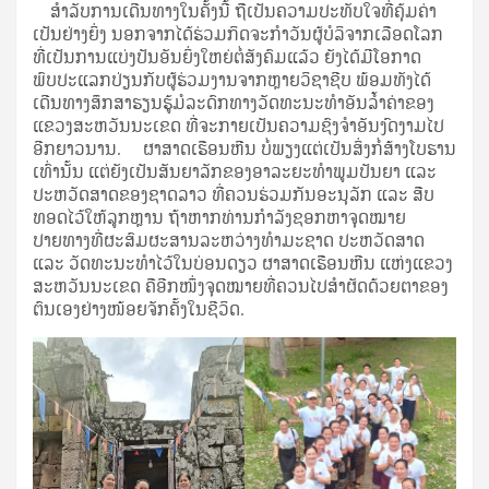
ສໍາລັບການເດີນທາງໃນຄັ້ງນີ້ ຖືເປັນຄວາມປະທັບໃຈທີ່ຄຸ້ມຄ່າ
ເປັນຢ່າງຍິ່ງ ນອກຈາກໄດ້ຮ່ວມກິດຈະກຳວັນຜູ້ບໍລິຈາກເລືອດໂລກ
ທີ່ເປັນການແບ່ງປັນອັນຍິ່ງໃຫຍ່ຕໍ່ສັງຄົມແລ້ວ ຍັງໄດ້ມີໂອກາດ
ພົບປະແລກປ່ຽນກັບຜູ້ຮ່ວມງານຈາກຫຼາຍວິຊາຊີບ ພ້ອມທັງໄດ້
ເດີນທາງສຶກສາຮຽນຮູ້ມໍລະດົກທາງວັດທະນະທຳອັນລໍ້າຄ່າຂອງ
ແຂວງສະຫວັນນະເຂດ ທີ່ຈະກາຍເປັນຄວາມຊົງຈຳອັນງົດງາມໄປ
ອີກຍາວນານ. ຜາສາດເຮືອນຫີນ ບໍ່ພຽງແຕ່ເປັນສິ່ງກໍ່ສ້າງໂບຮານ
ເທົ່ານັ້ນ ແຕ່ຍັງເປັນສັນຍາລັກຂອງອາລະຍະທໍາພູມປັນຍາ ແລະ
ປະຫວັດສາດຂອງຊາດລາວ ທີ່ຄວນຮ່ວມກັນອະນຸລັກ ແລະ ສືບ
ທອດໄວ້ໃຫ້ລູກຫຼານ ຖ້າຫາກທ່ານກຳລັງຊອກຫາຈຸດໝາຍ
ປາຍທາງທີ່ຜະສົມຜະສານລະຫວ່າງທຳມະຊາດ ປະຫວັດສາດ
ແລະ ວັດທະນະທຳໄວ້ໃນບ່ອນດຽວ ຜາສາດເຮືອນຫີນ ແຫ່ງແຂວງ
ສະຫວັນນະເຂດ ຄືອີກໜຶ່ງຈຸດໝາຍທີ່ຄວນໄປສຳຜັດດ້ວຍຕາຂອງ
ຕົນເອງຢ່າງໜ້ອຍຈັກຄັ້ງໃນຊີວິດ.