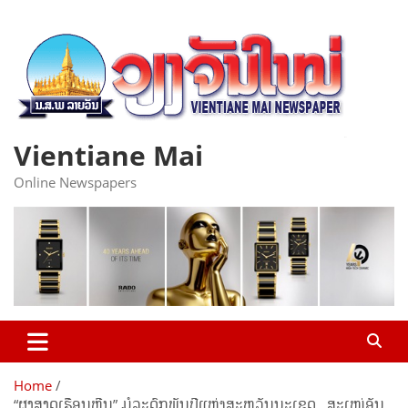
Skip
to
content
Vientiane Mai
Online Newspapers
Home
“ຜາສາດເຮືອນຫີນ” ມໍລະດົກພັນປີແຫ່ງສະຫວັນນະເຂດ…ສະເໜ່ອັນ