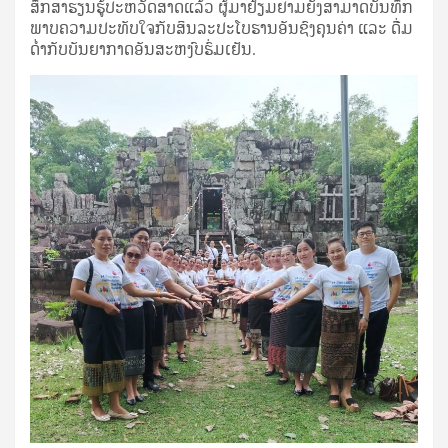
ສຶກສາຮຽນຮູ້ປະຫວັດສາດແລ້ວ ຜູ້ມາຢ້ຽມຢາມຍັງສາມາດບັນທຶກ
ພາບຄວາມປະທັບໃຈກັບສິນລະປະໂບຮານອັນຊົງຄຸນຄ່າ ແລະ ດື່ມ
ດ່ຳກັບບັນຍາກາດອັນສະຫງົບຮົ່ມເຢັນ.