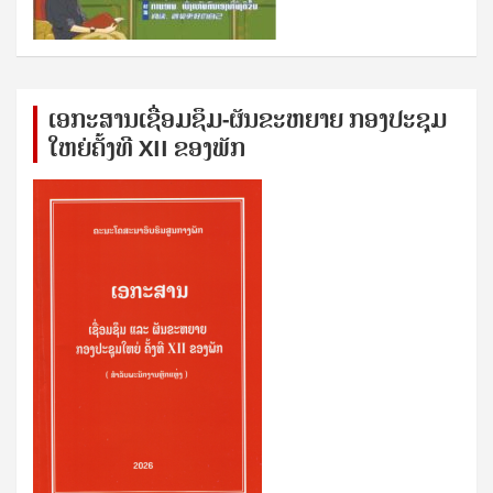
ເອກ​ະ​ສານ​ເຊ​ື່ອມ​ຊ​ຶມ-ຜັນ​ຂະ​ຫ​ຍາຍ ກອງ​ປະ​ຊຸມ​
ໃຫຍ່​ຄັ້ງ​ທີ XII ຂອງ​ພັກ