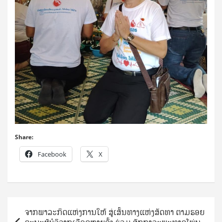
Share:
Facebook
X
Post
ຈາກພາລະກິດແຫ່ງການໃຫ້ ສູ່ເສັ້ນທາງແຫ່ງສັດທາ ຕາມຮອຍ
navigation