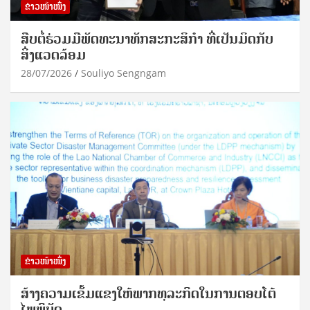
ຂ່າວໜ້າໜຶ່ງ
ສືບຕໍ່ຮ່ວມມືພັດທະນາທັກສະກະສິກຳ ທີ່ເປັນມິດກັບ
ສິ່ງແວດລ້ອມ
28/07/2026
Souliyo Sengngam
ຂ່າວໜ້າໜຶ່ງ
ສ້າງຄວາມເຂັ້ມແຂງໃຫ້ພາກທຸລະກິດໃນການຕອບໂຕ້
ໄພພິບັດ