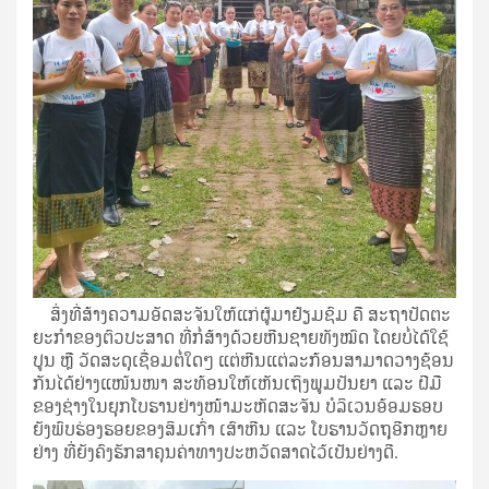
ສິ່ງທີ່ສ້າງຄວາມອັດສະຈັນໃຫ້ແກ່ຜູ້ມາຢ້ຽມຊົມ ຄື ສະຖາປັດຕະ
ຍະກໍາຂອງຕົວປະສາດ ທີ່ກໍ່ສ້າງດ້ວຍຫີນຊາຍທັງໝົດ ໂດຍບໍ່ໄດ້ໃຊ້
ປູນ ຫຼື ວັດສະດຸເຊື່ອມຕໍ່ໃດໆ ແຕ່ຫີນແຕ່ລະກ້ອນສາມາດວາງຊ້ອນ
ກັນໄດ້ຢ່າງແໜ້ນໜາ ສະທ້ອນໃຫ້ເຫັນເຖິງພູມປັນຍາ ແລະ ຝີມື
ຂອງຊ່າງໃນຍຸກໂບຮານຢ່າງໜ້າມະຫັດສະຈັນ ບໍລິເວນອ້ອມຮອບ
ຍັງພົບຮ່ອງຮອຍຂອງສິມເກົ່າ ເສົາຫີນ ແລະ ໂບຮານວັດຖຸອີກຫຼາຍ
ຢ່າງ ທີ່ຍັງຄົງຮັກສາຄຸນຄ່າທາງປະຫວັດສາດໄວ້ເປັນຢ່າງດີ.