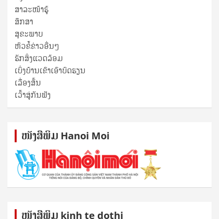
ສາລະໜ້າຮູ້
ສຶກສາ
ສຸ​ຂະ​ພາບ
ຫົວຂໍ້ຂ່າວອື່ນໆ
ຮັກສິ່ງແວດລ້ອມ
ເບິ່ງບ້ານເຂົາເອົາບົດຮຽນ
ເລື່ອງສັ້ນ
ເວົ້າສູ່ກັນຟັງ
ໜັງ​ສື​ພິມ Hanoi Moi
ໜັງ​ສື​ພິມ kinh te dothi