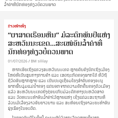
ລໍ້າຄ່າທີ່ນັກທ່ອງທ່ຽວບໍ່ຄວນພາດ
ຂ່າວໜ້າໜຶ່ງ
“ຜາສາດເຮືອນຫີນ” ມໍລະດົກພັນປີແຫ່ງ
ສະຫວັນນະເຂດ…ສະເໜ່ອັນລໍ້າຄ່າທີ່
ນັກທ່ອງທ່ຽວບໍ່ຄວນພາດ
01/07/2026
BM sililay
ຫາກເອີຍເຖິງແຂວງສະຫວັນນະເຂດ ຫຼາຍຄົນຄົງນຶກເຖິງເມືອງ
ໃຫຍ່ທີ່ເປັນສູນກາງການຄ້າ ແລະ ເສດຖະກິດຂອງພາກໃຕ້ ທີ່ວິຖີ
ຊີວິດອັນຫຼາກຫຼາຍ ແລະ ເປັນປະຕູເຊື່ອມໂຍງສຳຄັນຂອງອະນຸ
ພາກພື້ນລຸ່ມແມ່ນ້ຳຂອງ ແຕ່ນອກຈາກຄວາມຄຶກຄື້ນຂອງຕົວເມືອງ
ແລ້ວ ສະຫວັນນະເຂດຍັງຊ່ອນເກັບມໍລະດົກທາງປະຫວັດສາດ
ແລະ ວັດທະນະທຳອັນລໍ້າຄ່າໄວ້ຫຼາຍແຫ່ງ ເຊິ່ງແຕ່ລະສະຖານທີ່
ລ້ວນມີເລື່ອງລາວອັນຍາວນານ ແລະ ສະທ້ອນເຖິງອາລະຍະທຳອັນ
ຮຸ່ງເຮືອງໃນອະດີດ.
ໂອກາດອັນດີໃນຄັ້ງນີ້ ຄະນະຜູ້ບໍລິຈາກເລືອດຫຼາຍຄັ້ງຈາກ