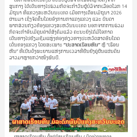
ສູນກາງ ໄດ້ເດີນທາງໄປຮ່ວມກິດຈະກໍາວັນຜູ້ບໍລິຈາກເລືອດໂລກ 14
ມິຖຸນາ ທີ່ແຂວງສະຫວັນນະເຂດ ເມືອກາງເດືອນມິຖຸນາ 2026
ຜ່ານມາ ເຊິ່ງຈັດຂຶ້ນໂດຍອົງການກາແດງແຂວງ ແລະ ບັນດາ
ພາກສ່ວນກ່ຽວຂ້ອງແຂວງສະຫວັນນະເຂດ ນອກຈາກການຮ່ວມ
ກິດຈະກຳອັນມີຄຸນຄ່າຕໍ່ສັງຄົມແລ້ວ ຄະນະຍັງໄດ້ມີໂອກາດ
ເດີນທາງໄປຢ້ຽມຊົມແຫຼ່ງທ່ອງທ່ຽວທາງປະຫວັດສາດອັນໂດດ
ເດັ່ນຂອງແຂວງ ໂດຍສະເພາະ
“ປະສາດເຮືອນຫີນ”
ຫຼື “ເຮືອນ
ຫີນ” ທີ່ເປັນດັ່ງພະຍານແຫ່ງການເວລາທີ່ຢືນຢົງຄູ່ຜືນແຜ່ນດິນ
ລາວມາຫຼາຍກວ່າໜຶ່ງພັນປີ.
ຜາສາດເຮືອນຫີນ ຕັ້ງຢູ່ບ້ານເຮືອນຫີນ ເມືອງໄຊພູທອງ