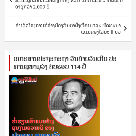
ຄະນະຜູ້ບໍລິຈາກເລືອດຫຼາຍຄັ້ງ ຮ່ວມ ສັກກາລະພະທາດໂພ່ນ
ອາຍຸກວ່າ 2.000 ປີ
ສຳເລັດໂຄງການກໍ່ສ້າງປ້ອງກັນຕາຝັ່ງເຈື່ອນ ແລະ ພັດທະນາ
ແຄມຂອງໄລຍະ II ນວ
ເອ​ກະ​ສານ​ປະ​ຖະ​ກະ​ຖ​າ ວັນ​ຄ້າຍ​ວັນ​ເກີດ ປ​ະ​
ທານ​ສຸ​ພາ​ນຸ​ວົງ ຄົບ​ຮອບ 114 ປີ