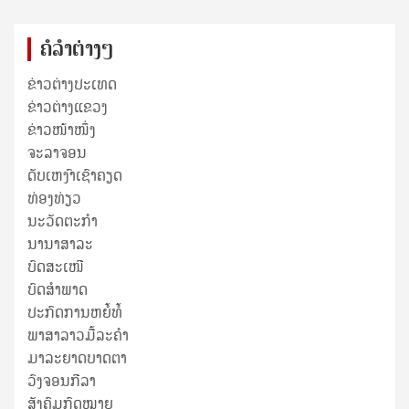
ຄໍລຳຕ່າງໆ
ຂ່າວຕ່າງປະເທດ
ຂ່າວ​ຕ່າງ​ແຂວງ
ຂ່າວໜ້າໜຶ່ງ
ຈະລາຈອນ
ດັບເຫງົາເຊົາຄຽດ
ທ່ອງທ່ຽວ
ນະວັດຕະກໍາ
ນານາສາລະ
ບົດສະເໜີ
ບົດສໍາພາດ
ປະກົດການຫຍໍ້ທໍ້
ພາສາລາວມື້ລະຄຳ
ມາລະຍາດບາດຕາ
ວົງຈອນກີລາ
ສັງຄົມກົດໝາຍ