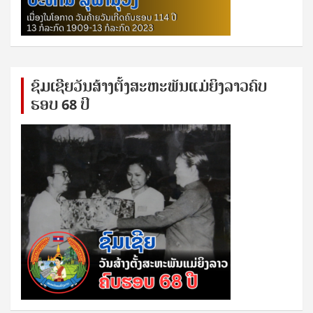
ຊົ​ມ​ເຊີຍ​ວັນ​ສ້າງ​ຕັ້ງ​ສະ​ຫະ​ພັນ​ແມ່​ຍິງ​​ລາວຄົບ​
ຮອບ 68 ປິ