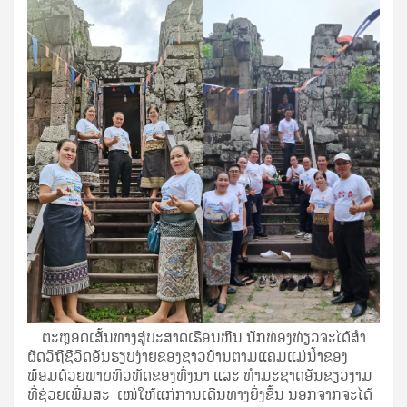
ຕະຫຼອດເສັ້ນທາງສູ່ປະສາດເຮືອນຫີນ ນັກທ່ອງທ່ຽວຈະໄດ້ສໍາ
ຜັດວິຖີຊີວິດອັນຮຽບງ່າຍຂອງຊາວບ້ານຕາມແຄມແມ່ນ້ຳຂອງ
ພ້ອມດ້ວຍພາບທິວທັດຂອງທົ່ງນາ ແລະ ທຳມະຊາດອັນຂຽວງາມ
ທີ່ຊ່ວຍເພີ່ມສະ ເໜ່ໃຫ້ແກ່ການເດີນທາງຍິ່ງຂຶ້ນ ນອກຈາກຈະໄດ້