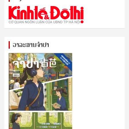
ວາລະສານຈຳປາ