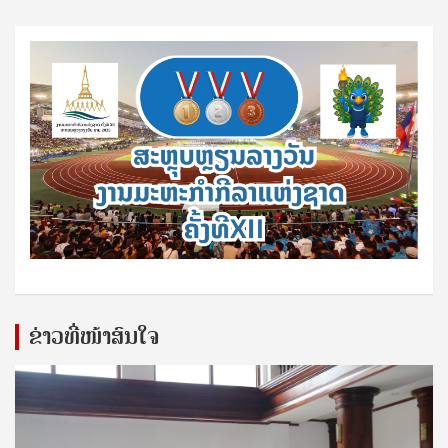
ຂ່າວທີ່ໜ້າສົນໃຈ