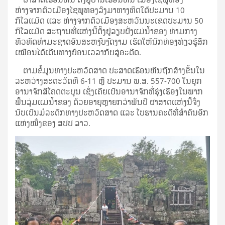
ຫ່າງຈາກຕົວເມືອງໄຊພູທອງລົງມາທາງທິດໃຕ້ປະມານ 10
ກິໂລແມັດ ແລະ ຫ່າງຈາກຕົວເມືອງສະຫວັນນະເຂດປະມານ 50
ກິໂລແມັດ ສະຖານທີ່ແຫ່ງນີ້ຕັ້ງຢູ່ລຽບຝັ່ງແມ່ນ້ຳຂອງ ທ່າມກາງ
ທິວທັດທຳມະຊາດອັນສະຫງົບງົດງາມ ເຮັດໃຫ້ນັກທ່ອງທ່ຽວຮູ້ສຶກ
ເໝືອນໄດ້ເດີນທາງຍ້ອນເວລາກັບສູ່ອະດີດ.
ຕາມຂໍ້ມູນທາງປະຫວັດສາດ ປະສາດເຮືອນຫີນຖືກສ້າງຂຶ້ນໃນ
ລະຫວ່າງສະຕະວັດທີ 6-11 ຫຼື ປະມານ ພ.ສ. 557-700 ໃນຍຸກ
ອານາຈັກສີໂຄດຕະບູນ ເຊິ່ງເຄີຍເປັນອານາຈັກທີ່ຮຸ່ງເຮືອງໃນພາກ
ພື້ນລຸ່ມແມ່ນ້ຳຂອງ ດ້ວຍອາຍຸຫຼາຍກວ່າພັນປີ ຜາສາດແຫ່ງນີ້ຈຶ່ງ
ນັບເປັນມໍລະດົກທາງປະຫວັດສາດ ແລະ ໂບຮານຄະດີທີ່ສຳຄັນອີກ
ແຫ່ງໜຶ່ງຂອງ ສປປ ລາວ.