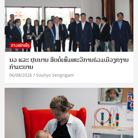
ຂ່າວໜ້າໜຶ່ງ
ນວ ແລະ ຢຸນນານ ສືບຕໍ່ເພີ່ມທະວີການຮ່ວມມືວຽກງານ
ກຳມະບານ
06/08/2026
Souliyo Sengngam