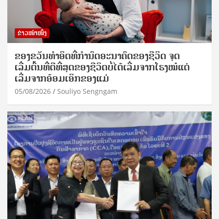
ຂ່າວໜ້າໜຶ່ງ
ຂອງຂວັນທໍາອິດທີ່ກໍານົດອະນາຄົດຂອງຊີວິດ ຈຸດ
ເລີ່ມຕົ້ນທີ່ດີທີ່ສຸດຂອງຊີວິດບໍ່ໄດ້ເລີ່ມຈາກໂຮງໝໍແຕ່
ເລີ່ມຈາກອ້ອມເອິກຂອງແມ່
05/08/2026
Souliyo Sengngam