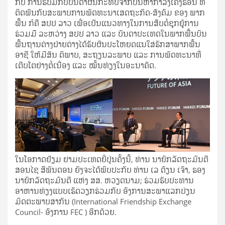
ກັບ ການຮັບມືກັບບັນດາຜົນກະທົບຈາກບັນຫາກໍາລັງເຄັ່ງຮ້ອນ ທີ່
ຕິດພັນກັບສະພາບການພັດທະນາເສດຖະກິດ-ສັງຄົມ ຂອງ ພາກ
ພື້ນ ກໍຄື ສປປ ລາວ ເພື່ອເປັນແນວທາງໃນການສືບຕໍ່ຊຸກຍູ້ການ
ຮ່ວມມື ລະຫວ່າງ ສປປ ລາວ ແລະ ບັນດາປະເທດໃນພາກພື້ນບົນ
ພື້ນຖານຕ່າງຝ່າຍຕ່າງໄດ້ຮັບຜົນປະໂຫຍດແນໃສ່ຮັກສາພາກພື້ນ
ອາຊີ ໃຫ້ມີສັນ ຕິພາບ, ສະຖຽນລະພາບ ແລະ ການພັດທະນາທີ່
ເຕີບໂຕຢ່າງຕໍ່ເນື່ອງ ແລະ ໝັ້ນທ່ຽງໃນອະນາຄົດ.
ໃນໂອກາດຢ້ຽມ ຢາມປະເທດຍີ່ປຸ່ນຄັ້ງນີ້, ທ່ານ ນາຍົກລັດຖະມົນຕີ
ສອນໄຊ ສີພັນດອນ ຍັງຈະໄດ້ພົບປະກັບ ທ່ານ ເລ ຕ້ຽນ ເຈົາ, ຮອງ
ນາຍົກລັດຖະມົນຕີ ແຫ່ງ ສສ. ຫວຽດນາມ; ຮ່ວມຮັບປະທານ
ອາຫານທ່ຽງແບບເຮັດວຽກຮ່ວມກັບ ອົງການສະພາແລກປ່ຽນ
ມິດຕະພາບສາກົນ (International Friendship Exchange
Council- ອົງການ FEC ) ອີກດ້ວຍ.