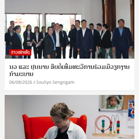
ຂ່າວໜ້າໜຶ່ງ
ນວ ແລະ ຢຸນນານ ສືບຕໍ່ເພີ່ມທະວີການຮ່ວມມືວຽກງານ
ກຳມະບານ
06/08/2026
Souliyo Sengngam