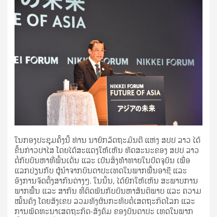
ໃນກອງປະຊຸມຄັ້ງນີ້ ທ່ານ ນາຍົກລັດຖະມົນຕີ ແຫ່ງ ສປປ ລາວ ໄດ້
ຂຶ້ນກ່າວປາໄສ ໂດຍໄດ້ສະແດງໃຫ້ເຫັນ ທັດສະນະຂອງ ສປປ ລາວ
ຕໍ່ກັບບັນຫາທີ່ພົ້ນເດັ່ນ ແລະ ເປັນສິ່ງທ້າທາຍໃນປັດຈຸບັນ ເພື່ອ
ແລກປ່ຽນກັບ ຜູ້ນໍາຈາກບັນດາປະເທດໃນພາກພື້ນອາຊີ ແລະ
ອົງການຈັດຕັ້ງສາກົນຕ່າງໆ. ໃນນັ້ນ, ໄດ້ຍົກໃຫ້ເຫັນ ສະພາບການ
ພາກພື້ນ ແລະ ສາກົນ ທີ່ຕິດພັນກັບບັນຫາສັນຕິພາບ ແລະ ຄວາມ
ໝັ້ນຄົງ ໂດຍສັງເຂບ ລວມທັງຜົນກະທົບຕໍ່ເສດຖະກິດໂລກ ແລະ
ການພັດທະນາເສດຖະກິດ-ສັງຄົມ ຂອງບັນດາປະ ເທດໃນພາກ