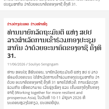
ປະຊຸມສາກົນ ວ່າດ້ວຍອະນາຄົດຂອງອາຊີ ຄັ້ງທີ 31.
ຂ່າວຕ່າງປະເທດ
ຂ່າວໜ້າໜຶ່ງ
ທ່ານນາຍົກລັດຖະມົນຕີ ແຫ່ງ ສປປ
ລາວສຳເລັດການເຂົ້າຮ່ວມກອງປະຊຸມ
ສາກົນ ວ່າດ້ວຍອະນາຄົດຂອງອາຊີ ຄັ້ງທີ
31.
11/06/2026
Souliyo Sengngam
ທ່ານ ສອນໄຊ ສີພັນດອນ, ນາຍົກລັດຖະມົນຕີ ແຫ່ງ ສປ ປ ລາວ
ພ້ອມດ້ວຍຄະນະ ໄດ້ສຳເລັດການເຂົ້າຮ່ວມກອງ​ປະຊຸມ​ສາກົນ ວ່າ
ດ້ວຍ ອະນາຄົດ​ຂອງ​ອາຊີ ຄັ້ງ​ທີ 31 ພາຍໃຕ້ຫົວຂໍ້: ການເຮັດວຽກ
ຮ່ວມກັນ ເພື່ອຄວາມຈະ ເລີນຮຸ່ງເຮືອງ ແລະ ເຂັ້ມແຂງຍິ່ງຂຶ້ນຂອງ
ອາຊີ (Working together for more resilient and
prosperous Asia), ​ໃນວັນ​ທີ 10-11 ມິຖຸນາ 2026 ທີ່
ນະຄອນຫຼວງໂຕກຽວ, ປະເທດຍີ່ປຸ່ນ.