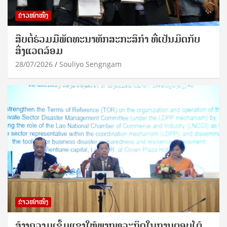
ຂ່າວໜ້າໜຶ່ງ
ສືບຕໍ່ຮ່ວມມືພັດທະນາທັກສະກະສິກຳ ທີ່ເປັນມິດກັບ
ສິ່ງແວດລ້ອມ
28/07/2026
Souliyo Sengngam
ຂ່າວໜ້າໜຶ່ງ
ສ້າງຄວາມເຂັ້ມແຂງໃຫ້ພາກທຸລະກິດໃນການຕອບໂຕ້