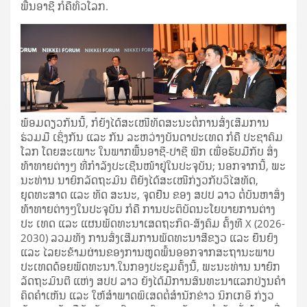
ພື້ນອາຊີ ກໍຄືທົ່ວໂລກ.
ພ້ອມດຽວກັນນີ້, ກໍຍັງໄດ້ສະເໜີທັດສະນະຕໍ່ການສົ່ງເສີມການ
ຮ່ວມມື ເຊິ່ງກັນ ແລະ ກັນ ລະຫວ່າງບັນດາປະເທດ ກໍຄື ປະຊາຄົມ
ໂລກ ໂດຍສະເພາະ ໃນພາກພື້ນອາຊີ-ປາຊີ ຟິກ ເພື່ອຮັບມືກັບ ສິ່ງ
ທ້າທາຍຕ່າງໆ ທີ່ກໍາລັງປະເຊີນໜ້າຢູ່ໃນປະຈຸບັນ; ນອກຈາກນີ້, ພະ
ນະທ່ານ ນາຍົກລັດຖະມົນ ຕີຍັງໄດ້ສະເໜີກ່ຽວກັບວິໄສທັດ,
ຍຸດທະສາດ ແລະ ທັດ ສະນະ, ຈຸດຢືນ ຂອງ ສປປ ລາວ ຕໍ່ບັນຫາສິ່ງ
ທ້າທາຍຕ່າງໆໃນປະຈຸບັນ ກໍຄື ການປະຕິບັດນະໂຍບາຍການຕ່າງ
ປະ ເທດ ແລະ ແຜນພັດທະນາເສດຖະກິດ-ສັງຄົມ ຄັ້ງທີ X (2026-
2030) ລວມທັງ ການສົ່ງເສີມການພັດທະນາສີຂຽວ ແລະ ຍືນຍົງ
ແລະ ໄລຍະຂ້າມຜ່ານຂອງການຫຼຸດພົ້ນອອກຈາກສະຖານະພາບ
ປະເທດດ້ອຍພັດທະນາ.ໃນກອງປະຊຸມຄັ້ງນີ້, ພະນະທ່ານ ນາຍົກ
ລັດຖະມົນຕີ ແຫ່ງ ສປປ ລາວ ຍັງໄດ້ມີການສົນທະນາແລກປ່ຽນຄໍາ
ຄິດຄໍາເຫັນ ແລະ ໃຫ້ສຳພາດພິເສດຕໍ່ສໍານັກຂ່າວ ນິກເກອິ ກ່ຽວ