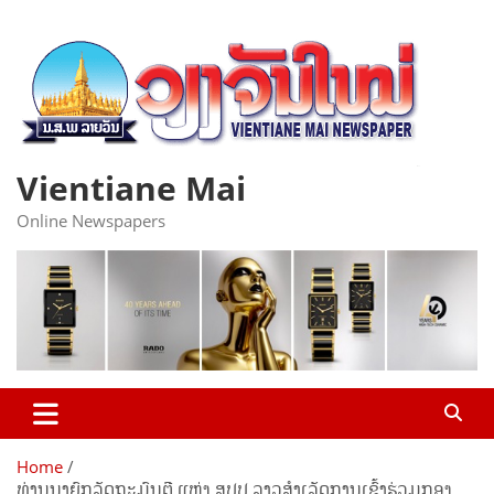
Skip
to
content
Vientiane Mai
Online Newspapers
Home
ທ່ານນາຍົກລັດຖະມົນຕີ ແຫ່ງ ສປປ ລາວສຳເລັດການເຂົ້າຮ່ວມກອງ