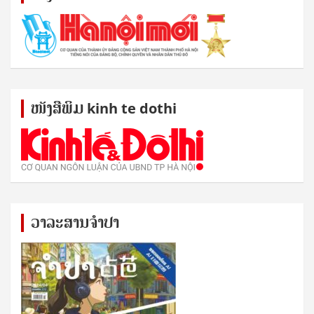
ໜັງ​ສື​ພິມ kinh te dothi
ວາລະສານຈຳປາ