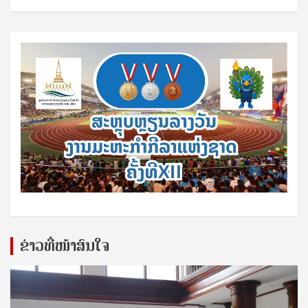
ຂ່າວທີ່ໜ້າສົນໃຈ