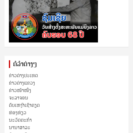
ຄໍລຳຕ່າງໆ
ຂ່າວຕ່າງປະເທດ
ຂ່າວ​ຕ່າງ​ແຂວງ
ຂ່າວໜ້າໜຶ່ງ
ຈະລາຈອນ
ດັບເຫງົາເຊົາຄຽດ
ທ່ອງທ່ຽວ
ນະວັດຕະກໍາ
ນານາສາລະ