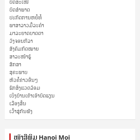
ບົດສະເໜີ
ບົດສໍາພາດ
ປະກົດການຫຍໍ້ທໍ້
ພາສາລາວມື້ລະຄຳ
ມາລະຍາດບາດຕາ
ວົງຈອນກີລາ
ສັງຄົມກົດໝາຍ
ສາລະໜ້າຮູ້
ສຶກສາ
ສຸ​ຂະ​ພາບ
ຫົວຂໍ້ຂ່າວອື່ນໆ
ຮັກສິ່ງແວດລ້ອມ
ເບິ່ງບ້ານເຂົາເອົາບົດຮຽນ
ເລື່ອງສັ້ນ
ເວົ້າສູ່ກັນຟັງ
ໜັງ​ສື​ພິມ Hanoi Moi