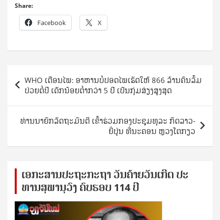
Share:
Facebook
X
Post
WHO ເຕືອນໄພ: ອາຫານບໍ່ປອດໄພເຮັດໃຫ້ 866 ລ້ານຄົນລົ້ມ
navigation
ປ່ວຍຕໍ່ປີ ເດັກນ້ອຍຕໍ່າກວ່າ 5 ປີ ເປັນກຸ່ມສ່ຽງສູງສຸດ
ທ່ານນາຍົກລັດຖະມົນຕີ ເຂົ້າຮ່ວມກອງປະຊຸມທຸລະ ກິດລາວ-
ຍີ່ປຸ່ນ ທີ່ນະຄອນ ຫຼວງໂຕກຽວ
ເອ​ກະ​ສານ​ປະ​ຖະ​ກະ​ຖ​າ ວັນ​ຄ້າຍ​ວັນ​ເກີດ ປ​ະ​
ທານ​ສຸ​ພາ​ນຸ​ວົງ ຄົບ​ຮອບ 114 ປີ