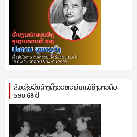
ຊົ​ມ​ເຊີຍ​ວັນ​ສ້າງ​ຕັ້ງ​ສະ​ຫະ​ພັນ​ແມ່​ຍິງ​​ລາວຄົບ​
ຮອບ 68 ປິ