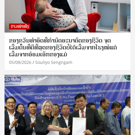
ຂ່າວໜ້າໜຶ່ງ
ຂອງຂວັນທໍາອິດທີ່ກໍານົດອະນາຄົດຂອງຊີວິດ ຈຸດ
ເລີ່ມຕົ້ນທີ່ດີທີ່ສຸດຂອງຊີວິດບໍ່ໄດ້ເລີ່ມຈາກໂຮງໝໍແຕ່
ເລີ່ມຈາກອ້ອມເອິກຂອງແມ່
05/08/2026
Souliyo Sengngam