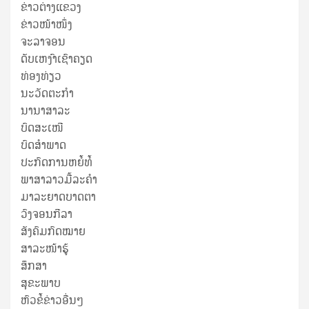
ຂ່າວ​ຕ່າງ​ແຂວງ
ຂ່າວໜ້າໜຶ່ງ
ຈະລາຈອນ
ດັບເຫງົາເຊົາຄຽດ
ທ່ອງທ່ຽວ
ນະວັດຕະກໍາ
ນານາສາລະ
ບົດສະເໜີ
ບົດສໍາພາດ
ປະກົດການຫຍໍ້ທໍ້
ພາສາລາວມື້ລະຄຳ
ມາລະຍາດບາດຕາ
ວົງຈອນກີລາ
ສັງຄົມກົດໝາຍ
ສາລະໜ້າຮູ້
ສຶກສາ
ສຸ​ຂະ​ພາບ
ຫົວຂໍ້ຂ່າວອື່ນໆ