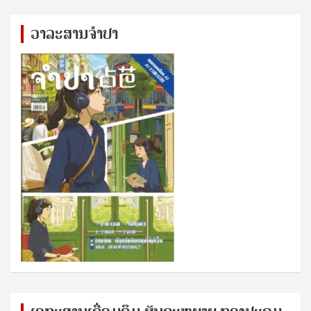
ວາລະສານຈຳປາ