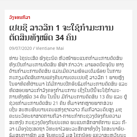
ວົງຈອນກີລາ
ເປບຊີ ລາວລີກ 1 ຈະໃຊ້ກຳມະການ
ຕັດສິນທັງໝົດ 34 ຄົນ
09/07/2020
Vientiane Mai
ທ່ານ ໄຊ​ປະ­ເສີດ ພົງ​ຊະ­ນິດ ຫົວ­ໜ້າ​ພະ​ແນກ​ກຳ­ມະ­ການ​ຕັດ­ສິນ
ທັງ​ເປັນ​ກຳ­ມະ­ການ​ຕັດ­ສິນ ຟີ​ຟ່າ ກ່າວ​ວ່າ: ມາ​ຮອດ​ປັດ­ຈຸ­ບັນ ທາງ​
ດ້ານ​ກຳ­ມະ­ການ​ຕັດ­ສິນ ແມ່ນ​ມີ​ຄວາມ​ພ້ອມ​ເຕັມ​ຮ້ອຍ ໃນ​ການ​
ກະ­ກຽມ​ຕັດ­ສິນ​ການ​ແຂ່ງ­ຂັນ​ບານ­ເຕະ​ເປບ​ຊີ ລາວ​ລີກ 1 ພາຍ­ຫຼັງ​
ໃນ​ອາ­ທິດ​ທີ່​ຜ່ານ​ມາ ໄດ້​ມີ​ການ​ເຝີກ​ອົບ­ຮົມ​ກຳ­ມະ­ການ​ຕັດ­ສິນ ແລະ
ທົດ​ສອບ​ພາ­ລະ​ກຳ­ລັງ​ຂອງ​ກຳ­ມະ­ການ ເຊິ່ງ​ໃນ​ປີ​ນີ້​ຈະ​ໃຊ້​ກຳ­ມະ­
ການ​ທັງ​ໝົດ 34 ຄົນ ໃນ​ນັ້ນ ມີ​ກຳ­ມະ­ການ​ຕັດ­ສິນ 13 ຄົນ ແລະ ຜູ້​
ຊ່ວຍ​ກຳ­ມະ­ການ​ຕັດ­ສິນ 21 ຄົນ ທີ່​ມາ​ຈາກ​ຫຼາຍ​ພາກ­ສ່ວນ​
ເຊັ່ນ ສະ­ຫະ­ພັນ​ບານ­ເຕະ​ແຫ່ງ​ຊາດ​ລາວ ກົມ​ກີ­ລາ​ລະ­ດັບ​ສູງ ມຊ
ຄະ­ນະ​ວິ­ທະ­ຍາ­ສາດ​ການ​ກີ­ລາ-ກາ​ຍະ​ກຳ​ກະ­ຊວງ​ປ້ອງ​ກັນ​ຄວາມ​
ສະ­ຫງົບ ກະ­ຊວງ​ປ້ອງ​ກັນ​ປະ­ເທດ ພະ​ແນກ​ສຶກ​ສາ​ທິ​ການ ແລະ ກີ­
ລາ ເມືອງ​ໄຊ​ເສດ​ຖາ ວິ­ທະ­ຍາ­ໄລ​ພະ­ລະ​ສືກ​ສາ​ທົ່ງ​ປົ່ງ ໂຄ­ສະ­ນາ​ອົບ­
ຮົມ​ສູນ​ກາງ​ພັກ ມສ ຈັນ­ທະ​ບູ​ລີ ມສ ໂຊກ​ນ້ອຍ ແຂວງ​ສະ­ຫວັນ​ນະ​