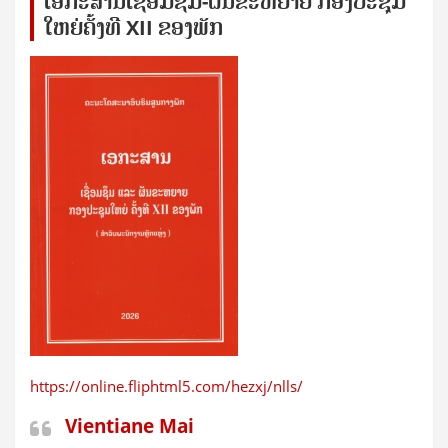
ເອກ​ະ​ສານ​ເຊ​ື່ອມ​ຊ​ຶມ-ຜັນ​ຂະ​ຫ​ຍາຍ ກອງ​ປະ​ຊຸມ​
ໃຫຍ່​ຄັ້ງ​ທີ XII ຂອງ​ພັກ
https://online.fliphtml5.com/hezxj/nlls/
Vientiane Mai