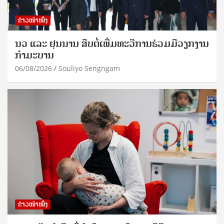
ຂ່າວໜ້າໜຶ່ງ
ນວ ແລະ ຢຸນນານ ສືບຕໍ່ເພີ່ມທະວີການຮ່ວມມືວຽກງານ
ກຳມະບານ
06/08/2026
Souliyo Sengngam
ຂ່າວໜ້າໜຶ່ງ