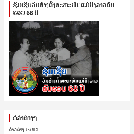
ຊົ​ມ​ເຊີຍ​ວັນ​ສ້າງ​ຕັ້ງ​ສະ​ຫະ​ພັນ​ແມ່​ຍິງ​​ລາວຄົບ​
ຮອບ 68 ປິ
ຄໍລຳຕ່າງໆ
ຂ່າວຕ່າງປະເທດ