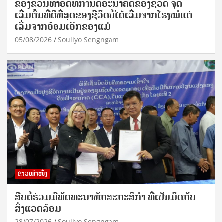
ຂອງຂວັນທໍາອິດທີ່ກໍານົດອະນາຄົດຂອງຊີວິດ ຈຸດ
ເລີ່ມຕົ້ນທີ່ດີທີ່ສຸດຂອງຊີວິດບໍ່ໄດ້ເລີ່ມຈາກໂຮງໝໍແຕ່
ເລີ່ມຈາກອ້ອມເອິກຂອງແມ່
05/08/2026
Souliyo Sengngam
ຂ່າວໜ້າໜຶ່ງ
ສືບຕໍ່ຮ່ວມມືພັດທະນາທັກສະກະສິກຳ ທີ່ເປັນມິດກັບ
ສິ່ງແວດລ້ອມ
28/07/2026
Souliyo Sengngam