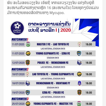
ພົບ ສະ­ໂມ­ສອນ​ວຽງ​ຈັນ ເອັຟ​ຊີ ຈາກ​ແຂວງ​ວຽງ​ຈັນ ແຂ່ງ­ຂັນ​ຢູ່​ທີ່​
ສະ­ໜາມ​ກີ­ລາ​ແຫ່ງ​ຊາດ​ຫຼັກ 16 (ສະ­ໜາມ​ໃນ) ໂດຍ​ທຸກໆ​ນັດ​ແມ່ນ​
ມີ​ການ​ຖ່າຍ​ທອດ​ສົດ​ຜ່ານ​ທາງ Mycujoo.