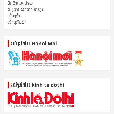
ຮັກສິ່ງແວດລ້ອມ
ເບິ່ງບ້ານເຂົາເອົາບົດຮຽນ
ເລື່ອງສັ້ນ
ເວົ້າສູ່ກັນຟັງ
ໜັງ​ສື​ພິມ Hanoi Moi
ໜັງ​ສື​ພິມ kinh te dothi