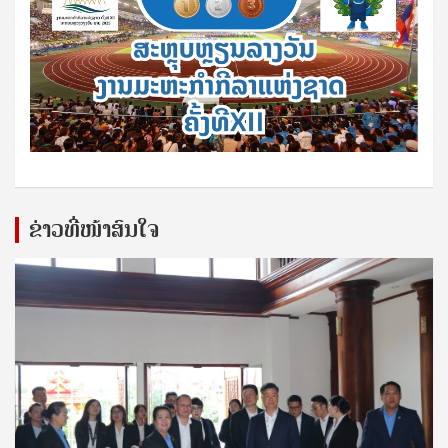
ຂ່າວທີ່ໜ້າສົນໃຈ