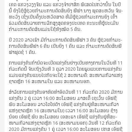
ເຂດ ແຂວງ​ວຽງ​ຈັນ ແລະ ແຂວງ​ຈຳ­ປາ​ສັກ ພິ­ເສດ​ໄປ​ກວ່າ​ນັ້ນ ໃນ​ປີ​
ນີ້ ຍັງ​ໃຊ້​ຜູ້​ຊ່ວຍ​ກຳ­ມະ­ການ​ຕັດ­ສິນ​ຍິງ ຟີ​ຟ່າ ນາງ ພຸດ​ສະ­ຫວັນ ຈັນ­
ທະ​ວົງ ເຊິ່ງ​ເປັນ​ຄັ້ງ​ປະ­ຫວັດ­ສາດ ທີ່​ມີ​ຜູ້​ຊ່ວຍ​ກຳ­ມະ­ການ​ຍິງ ເຂົ້າ​
ຮ່ວມ​ຕັດ­ສິນ​ລາຍ­ການ​ລີກ​ສູງ​ສຸດ​ຂອງ​ປະ­ເທດ ຂະ­ນະ​ທີ່​ຜູ້​ປະ​ເມີນ​
ກຳ­ມະ­ການ​ຕັດ­ສິນ​ແມ່ນ​ໃຊ້​ທັງ​ໝົດ 5 ຄົນ.
ປີ 2020 ລາວ​ເຮົາ ມີ​ກຳ­ມະ­ການ​ຕັດ­ສິນ​ຟີ​ຟ່າ 3 ຄົນ ຜູ້​ຊ່ວຍ​ກຳ­ມະ­
ການ​ຕັດ­ສິນ​ຟີ​ຟ່າ 6 ຄົນ ເປັນ​ຍິງ 1 ຄົນ ແລະ ກຳ­ມະ­ການ​ຕັດ­ສິນ​ຟີ​
ຟ່າ​ຟຸດ​ຊໍ 1 ຄົນ.
ການ​ແຂ່ງ­ຂັນ​ກຳ­ນົດ​ຈະ​ເປີດ​ແຂ່ງ­ຂັນ​ຢ່າງ​ເປັນ​ທາງ​ການ​ໃນ​ວັນ​ທີ 11
ກໍ­ລະ­ກົດ​ນີ້ ຈົນ​ເຖິງ​ວັນ​ທີ 3 ຕຸ­ລາ 2020 ໂດຍ​ຮູບ​ແບບ​ການ​ແຂ່ງ­ຂັນ​
ແມ່ນ​ແຂ່ງ­ຂັນ​ແບບ​ໄປ​ກັບ​ຈະ​ໃຊ້ 2 ສະ­ໜາມ​ຄື: ສະ­ໜາມ​ກີ­ລາ​ແຫ່ງ​
ຊາດ​ຫຼັກ 16 ສະ­ໜາມ​ໃນ ແລະ ສະ­ໜາມ​ນອກ.
ສຳ­ລັບ​ການ​ແຂ່ງ­ຂັນ​ອາ­ທິດ​ທຳ​ອິດ​ວັນ​ທີ 11 ກໍ­ລະ­ກົດ 2020 ມີ​ການ​
ແຂ່ງ­ຂັນ 2 ຄູ່ ເວ­ລາ 16:00 ສະ­ໂມ­ສອນ ມາ​ສ​ເຕີ້ ເຊ​ເວັ້ນ ເອັຟ​ຊີ
ພົບ ສະ­ໂມ­ສອນ ລາວ​ໂຕ​ໂຢ​ຕ້າ ເອັຟ​ຊີ ແຂ່ງ­ຂັນ​ຢູ່​ທີ່​ສະ­ໜາມ​ກີ­ລາ​
ແຫ່ງ​ຊາດ​ຫຼັກ 16 (ສະ­ໜາມ​ໃນ) ເວ­ລາ 16:00 ສະ­ໂມ­ສອນ ຊ້າງ​
ນ້ອຍ ເອັຟ​ຊີ ພົບ ສະ­ໂມ­ສອນ ເອ​ສະ​ຣາ ເອັຟ​ຊີ ແຂ່ງ­ຂັນ​ຢູ່​ທີ່​ສະ­
ໜາມ​ກີ­ລາ​ແຫ່ງ​ຊາດ​ຫຼັກ 16 (ສະ­ໜາມ​ນອກ) ວັນ​ທີ 12 ກໍ­ລະ­ກົດ
2020 ມີ​ການ​ແຂ່ງ­ຂັນ 1 ຄູ່ ເວ­ລາ 16:00 ສະ­ໂມ­ສອນ ປກສ ເອັຟ​ຊີ