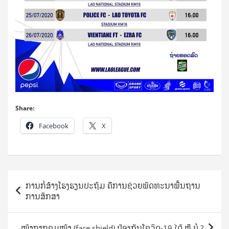
Share:
Facebook
X
Post
ການກໍ່ສ້າງໂຮງຮຽນປະຖົມ ຄືການຊ່ວຍພັດທະນາພື້ນຖານ
navigation
ການສຶກສາ
ໜ້າກາກຄຸມໜ້າ (face shield) ປ້ອງກັນໂຄວິດ-19 ໄດ້ ຫຼື ບໍ່ ?