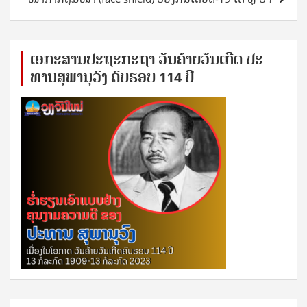
ເອ​ກະ​ສານ​ປະ​ຖະ​ກະ​ຖ​າ ວັນ​ຄ້າຍ​ວັນ​ເກີດ ປ​ະ​
ທານ​ສຸ​ພາ​ນຸ​ວົງ ຄົບ​ຮອບ 114 ປີ