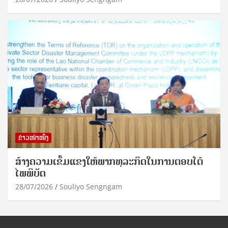
ຂ່າວໜ້າໜຶ່ງ
ສ້າງຄວາມເຂັ້ມແຂງໃຫ້ພາກທຸລະກິດໃນການຕອບໂຕ້
ໄພພິບັດ
28/07/2026
Souliyo Sengngam