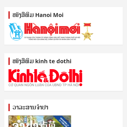
ໜັງ​ສື​ພິມ Hanoi Moi
ໜັງ​ສື​ພິມ kinh te dothi
ວາລະສານຈຳປາ