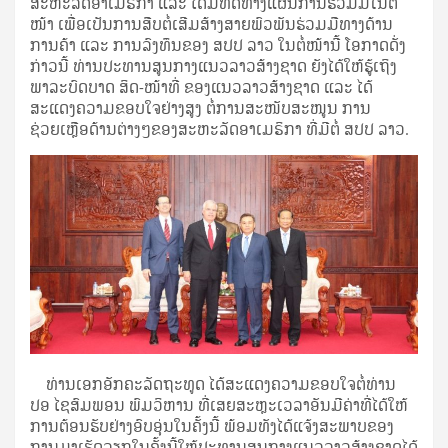
ສະຫະລັດອາເມຣິກາ ແລະ ໄດ້ມີທິດທາງແຜນການຮ່ວມມືໃນຕໍ່
ໜ້າ ເພື່ອເປັນການສືບຕໍ່ເສີມສ້າງສາຍພົວພັນຮ່ວມມືທາງດ້ານ
ການຄ້າ ແລະ ການລົງທຶນຂອງ ສປປ ລາວ ໃນຕໍ່ໜ້ານີ້ ໂອກາດດັ່ງ
ກ່າວນີ້ ທ່ານປະທານສູນກາງແນວລາວສ້າງຊາດ ຍັງໄດ້ໃຫ້ຮູ້ເຖິງ
ພາລະບົດບາດ ສິດ-ໜ້າທີ່ ຂອງແນວລາວສ້າງຊາດ ແລະ ໄດ້
ສະແດງຄວາມຂອບໃຈຢ່າງສູງ ຕໍ່ການສະໜັບສະໜູນ ການ
ຊ່ວຍເຫຼືອດ້ານຕ່າງໆຂອງສະຫະລັດອາເມຣິກາ ທີ່ມີຕໍ່ ສປປ ລາວ.
ທ່ານເອກອັກຄະລັດຖະທູດ ໄດ້ສະແດງຄວາມຂອບໃຈຕໍ່ທ່ານ
ປອ ໄຊສົມພອນ ພົມວິຫານ ທີ່ເສຍສະຫຼະເວລາອັນມີຄ່າທີ່ໄດ້ໃຫ້
ການຕ້ອນຮັບຢ່າງອົບອຸ່ນໃນຄັ້ງນີ້ ພ້ອມທັງໄດ້ແຈ້ງສະພາບຂອງ
ການມາເຮັດວຽກໃນຄັ້ງນີ້ໃຫ້ປະທານສູນກາງແນວລາວສ້າງຊາດໄດ້