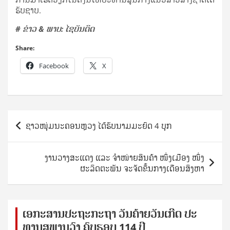
ຮັບຊາບ.
# ຂ່າວ & ພາບ: ໄຊບັນດິດ
Share:
Facebook
X
Post
ຊາວໜຸ່ມນະຄອນຫຼວງ ໄດ້ຮັບນາມມະຍົດ 4 ບຸກ
navigation
ງານວາງສະແດງ ແລະ ​ຈໍາໜ່າຍສິນຄ້າ ໜຶ່ງເມືອງ ໜຶ່ງ
ຜະລິດຕະພັນ ຈະຈັດຂຶ້ນກາງເດືອນສິງຫາ
ເອ​ກະ​ສານ​ປະ​ຖະ​ກະ​ຖ​າ ວັນ​ຄ້າຍ​ວັນ​ເກີດ ປ​ະ​
ທານ​ສຸ​ພາ​ນຸ​ວົງ ຄົບ​ຮອບ 114 ປີ