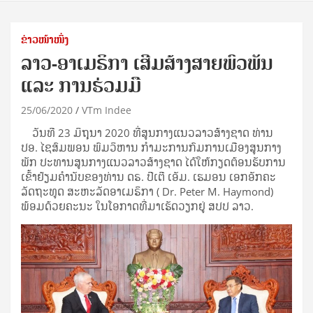
ຂ່າວໜ້າໜຶ່ງ
ລາວ-ອາເມຣິກາ ເສີມສ້າງສາຍພົວພັນ
ແລະ ການຮ່ວມມື
25/06/2020
VTm Indee
ວັນທີ 23 ມິຖຸນາ 2020 ທີ່ສູນກາງແນວລາວສ້າງຊາດ ທ່ານ
ປອ. ໄຊສົມພອນ ພົມວິຫານ ກໍາມະການກົມການເມືອງສູນກາງ
ພັກ ປະທານສູນກາງແນວລາວສ້າງຊາດ ໄດ້ໃຫ້ກຽດຕ້ອນຮັບການ
ເຂົ້າຢ້ຽມຄໍານັບຂອງທ່ານ ດຣ. ປີເຕີ ເອັມ. ເຮມອນ ເອກອັກຄະ
ລັດຖະທູດ ສະຫະລັດອາເມຣິກາ ( Dr. Peter M. Haymond)
ພ້ອມດ້ວຍຄະນະ ໃນໂອກາດທີ່ມາເຮັດວຽກຢູ່ ສປປ ລາວ.