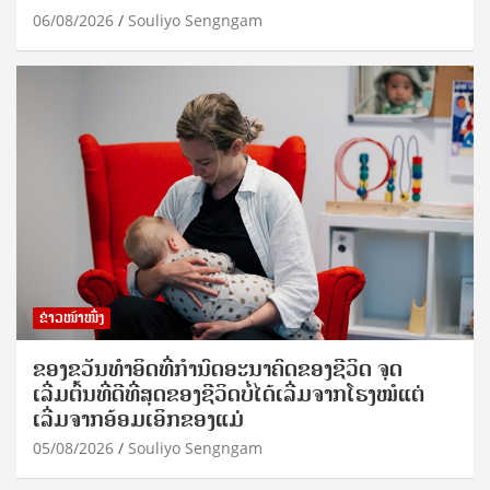
06/08/2026
Souliyo Sengngam
ຂ່າວໜ້າໜຶ່ງ
ຂອງຂວັນທໍາອິດທີ່ກໍານົດອະນາຄົດຂອງຊີວິດ ຈຸດ
ເລີ່ມຕົ້ນທີ່ດີທີ່ສຸດຂອງຊີວິດບໍ່ໄດ້ເລີ່ມຈາກໂຮງໝໍແຕ່
ເລີ່ມຈາກອ້ອມເອິກຂອງແມ່
05/08/2026
Souliyo Sengngam