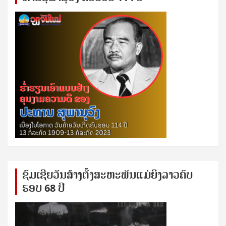
ຊົ​ມ​ເຊີຍ​ວັນ​ສ້າງ​ຕັ້ງ​ສະ​ຫະ​ພັນ​ແມ່​ຍິງ​​ລາວຄົບ​
ຮອບ 68 ປິ