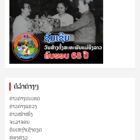
ຄໍລຳຕ່າງໆ
ຂ່າວຕ່າງປະເທດ
ຂ່າວ​ຕ່າງ​ແຂວງ
ຂ່າວໜ້າໜຶ່ງ
ຈະລາຈອນ
ດັບເຫງົາເຊົາຄຽດ
ທ່ອງທ່ຽວ