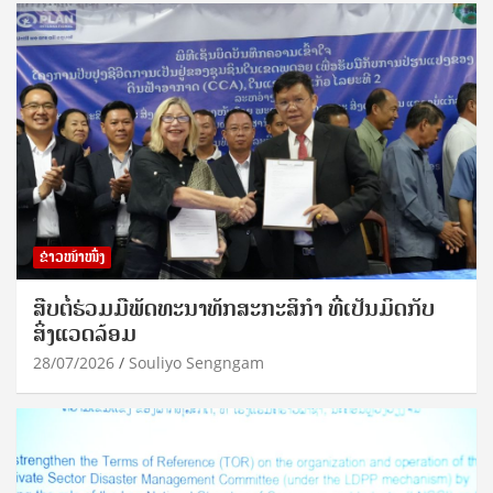
ຂ່າວໜ້າໜຶ່ງ
ສືບຕໍ່ຮ່ວມມືພັດທະນາທັກສະກະສິກຳ ທີ່ເປັນມິດກັບ
ສິ່ງແວດລ້ອມ
28/07/2026
Souliyo Sengngam