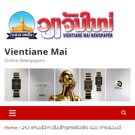
Skip
to
content
Vientiane Mai
Online Newspapers
Home
ລາວ-ອາເມຣິກາ ເສີມສ້າງສາຍພົວພັນ ແລະ ການຮ່ວມມື