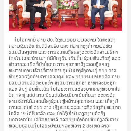
ໃນໂອກາດນີ້ ທ່ານ ປອ. ໄຊສົມພອນ ພົມວິຫານ ໄດ້ສະແດງ
ຄວາມຊົມເຊີຍ ຍິນດີຕ້ອນຮັບ ແລະ ຕີລາຄາສູງຕໍ່ການພົວພັນ
ຮ່ວມມືສອງຝ່າຍ ແລະ ການຊ່ວຍເຫຼືອຂອງສະຫະລັດອາເມຣິກາ
ໂດຍໃນໄລຍະຜ່ານມາ ກໍຄືປັດຈຸບັນ ເປັນຕົ້ນ ຊ່ວຍທຶນເກັບກູ້ ແລະ
ທໍາລາຍລະເບີດທີ່ຍັງບໍ່ແຕກ ການຊອກຫາສິ່ງເສດເຫຼືອຂອງ
ທະຫານອາເມຣິກາທີ່ຫາຍສາບສູນໃນປາງສົງຄາມຢູ່ ສປປ ລາວ
ທຶນຊ່ວຍເຫຼືອດ້ານການຄວບຄຸມ ແລະ ປາບປາມຢາເສບຕິດ ການ
ຮ່ວມມືດ້ານວັດທະນະທໍາ-ສັງຄົມ ການສຶກສາ ສາທາລະນະສຸກ
ແລະ ອື່ນໆ ອັນພົ້ນເດັ່ນ ໃນໄລຍະການແຜ່ລະບາດຂອງພະຍາດໂຄ
ວິດ 19 ຢູ່ ສປປ ລາວ ນັບແຕ່ເດືອນມີນາເປັນຕົ້ນມາ ສະຫະລັດ
ອາເມຣິກາໄດ້ມອບເຄື່ອງຊ່ວຍເຫຼືອດ້ານອຸປະກອນ ແລະ ເຄື່ອງມື
ການແພດໃຫ້ ສປປ ລາວ ເຊິ່ງຄະນະສະເພາະກິດປ້ອງກັນພະຍາດ
ໂຄວິດ 19 ໄດ້ຮັບແລ້ວ ແລະ ນໍາໃຊ້ເຂົ້າໃນວຽກງານຕົວຈິງ
ນອກຈາກນັ້ນ ໄດ້ປຶກສາຫາລື ແລກປ່ຽນຄໍາຄິດເຫັນກ່ຽວກັບການ
ພົວພັນຮ່ວມມືໃນໄລຍະຜ່ານມາ ລະຫວ່າງ 2 ປະເທດ ລາວ-