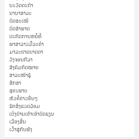
ນະວັດຕະກໍາ
ນານາສາລະ
ບົດສະເໜີ
ບົດສໍາພາດ
ປະກົດການຫຍໍ້ທໍ້
ພາສາລາວມື້ລະຄຳ
ມາລະຍາດບາດຕາ
ວົງຈອນກີລາ
ສັງຄົມກົດໝາຍ
ສາລະໜ້າຮູ້
ສຶກສາ
ສຸ​ຂະ​ພາບ
ຫົວຂໍ້ຂ່າວອື່ນໆ
ຮັກສິ່ງແວດລ້ອມ
ເບິ່ງບ້ານເຂົາເອົາບົດຮຽນ
ເລື່ອງສັ້ນ
ເວົ້າສູ່ກັນຟັງ