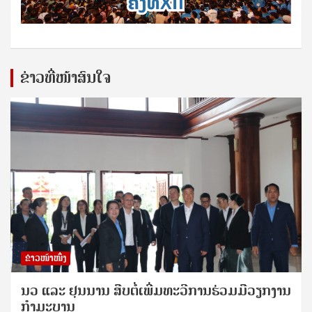
ຂ່າວທີ່ໜ້າສົນໃຈ
ຂ່າວໜ້າໜຶ່ງ
ນວ ແລະ ຢຸນນານ ສືບຕໍ່ເພີ່ມທະວີການຮ່ວມມືວຽກງານ
ກຳມະບານ