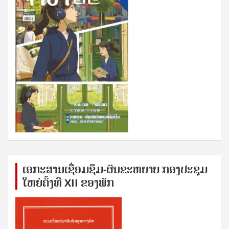
ເອກ​ະ​ສານ​ເຊ​ື່ອມ​ຊ​ຶມ-ຜັນ​ຂະ​ຫ​ຍາຍ ກອງ​ປະ​ຊຸມ​
ໃຫຍ່​ຄັ້ງ​ທີ XII ຂອງ​ພັກ