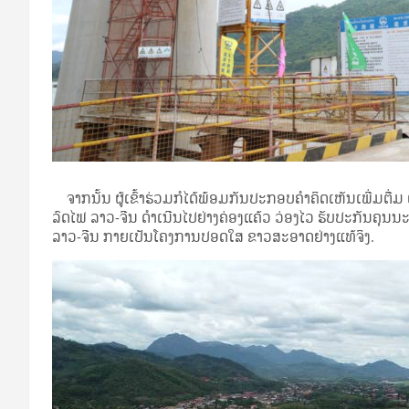
ຈາກນັ້ນ ຜູ້ເຂົ້າຮ່ວມກໍໄດ້ພ້ອມກັນປະກອບຄໍາຄິດເຫັນເພີ່ມຕື່ມ
ລົດໄຟ ລາວ-ຈີນ ດໍາເນີນໄປຢ່າງຄ່ອງແຄ້ວ ວ່ອງໄວ ຮັບປະກັນຄຸນ
ລາວ-ຈີນ ກາຍເປັນໂຄງການປອດໃສ ຂາວສະອາດຢ່າງແທ້ຈິງ.