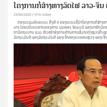
ໂຄງການກໍ່ສ້າງທາງລົດໄຟ ລາວ-ຈີນ
23/06/2020
VTm Indee
ກອງປະຊຸມຄົບຄະນະ ຄັ້ງທີ 8 ຂອງຄະນະຊີ້ນໍາໂຄງການກໍ່ສ້າງທາງ
ບາງ ໂດຍເປັນປະທານຂອງທ່ານ ບຸນ​ທອງ ຈິດ​ມະນີ​ ຮອງ​ນາຍົກ​ລັ
ກາລັດຖະບານ ແລະ ຫົວໜ້າອົງການຕ້ານການສໍ້ລາດບັງຫຼວງຂັ້ນສູນ
ລັດຖະມົນຕີ-ຮອງລັດຖະມົນຕີ​ ຮອງເຈົ້າຄອງນະຄອນຫຼວງ-ຮອງເຈົ້າ