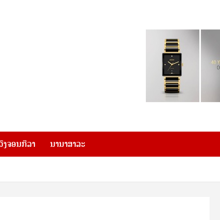
ວົງຈອນກີລາ
ນານາສາລະ