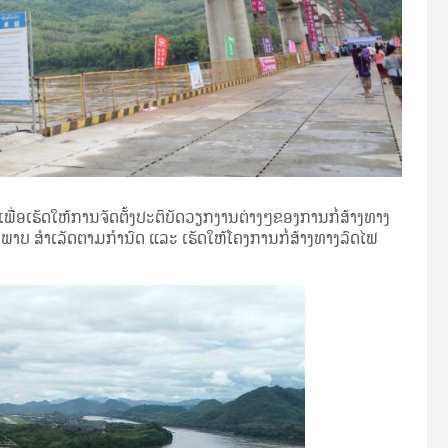
 ເພື່ອເຮັດໃຫ້ການຈັດຕັ້ງປະຕິບັດວຽກງານຕ່າງໆຂອງການກໍ່ສ້າງທາງ
ນະພາບ ສໍາເລັດຕາມກຳນົດ ແລະ ເຮັດໃຫ້ໂຄງການກໍ່ສ້າງທາງລົດໄຟ