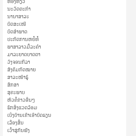
ທ່ອງທ່ຽວ
ນະວັດຕະກໍາ
ນານາສາລະ
ບົດສະເໜີ
ບົດສໍາພາດ
ປະກົດການຫຍໍ້ທໍ້
ພາສາລາວມື້ລະຄຳ
ມາລະຍາດບາດຕາ
ວົງຈອນກີລາ
ສັງຄົມກົດໝາຍ
ສາລະໜ້າຮູ້
ສຶກສາ
ສຸ​ຂະ​ພາບ
ຫົວຂໍ້ຂ່າວອື່ນໆ
ຮັກສິ່ງແວດລ້ອມ
ເບິ່ງບ້ານເຂົາເອົາບົດຮຽນ
ເລື່ອງສັ້ນ
ເວົ້າສູ່ກັນຟັງ