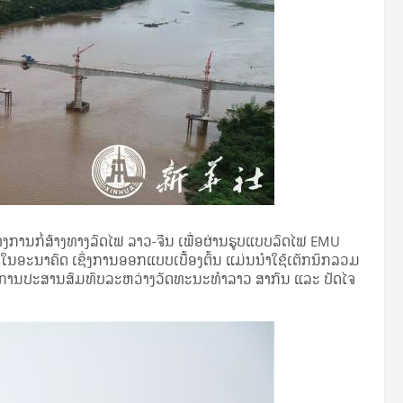
ງການກໍ່ສ້າງທາງລົດໄຟ ລາວ-ຈີນ ເພື່ອຜ່ານຮູບແບບລົດໄຟ EMU
ໃນອະນາຄົດ ເຊິ່ງການອອກແບບເບື້ອງຕົ້ນ ແມ່ນນໍາໃຊ້ເຕັກນິກລວມ
້າ ມີການປະສານສົມທົບລະຫວ່າງວັດທະນະທໍາລາວ​ ສາກົນ ແລະ ປັດໄຈ