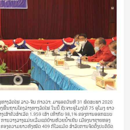
ທາງລົດໄຟ ລາວ-ຈີນ ກ່າວວ່າ: ມາຮອດວັນທີ 31 ພຶດສະພາ 2020
ື້ນຖານໂຄງລ່າງທາງລົດໄຟ ໃນນີ້ ຊີເຈາະອຸໂມງໄດ້ 75 ອຸໂມງ ຍາວ
້າງເສົາຂົວສໍາເລັດ 1.959 ເສົາ ເທົ່າກັບ 98,1% ຂອງການອອກແບບ
% ການວາງລາງແມ່ນເລີ່ມແຕ່ບ້ານຫ້ວຍນໍ້າເຢັນ ເມືອງນາຊາຍທອງ
ອງຄວາມຍາວທັງໝົດ 409 ກິໂລແມັດ ສໍາລັບການຈັດຕັ້ງປະຕິບັດ