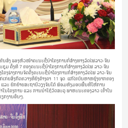
ນສົ່ງ ຮອງຫົວໜ້າຄະນະຊີ້ນໍາໂຄງການກໍ່ສ້າງທາງລົດໄຟລາວ-ຈີນ
ະຊຸມ ຄັ້ງທີ 7 ຂອງຄະນະຊີ້ນໍາໂຄງການກໍ່ສ້າງທາງລົດໄຟ ລາວ-ຈີນ
ປຸງໂຄງຮ່າງການຈັດຕັ້ງຄະນະຊີ້ນໍາໂຄງການກໍ່ສ້າງທາງລົດໄຟ ລາວ-ຈີນ
ເກ່ຍສິ່ງກີດຂວາງທີ່ຍັງຄ້າງຄາ 11 ຈຸດ ແກ້ໄຂບັນຫາຫຍຸ້ງຍາກຂອງ
ລື ແລະ ຍົກຍ້າຍສະຖານີວຽງຈັນໃຕ້ ພ້ອມທັງມອບພື້ນທີ່ໃຫ້ການ
້າໃນໂຄງການ ແລະ ການນໍາໃຊ້ວັດສະດຸ ພາຫະນະຂອງລາວ ເຂົ້າໃນ
ຽກງານອື່ນໆ.