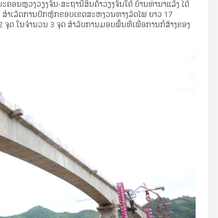
ະຄອນຫຼວງວຽງຈັນ-ສະຖານີສິນຄ້າວຽງຈັນໃຕ້ ບ້ານທ່ານາແລ້ງ ໄດ້
ກຕາ ສໍາເລັດການປັກຫຼັກຂອບເຂດສະຫງວນທາງລົດໄຟ ຍາວ 17
ຈຸດ ໃນຈໍານວນ 3 ຈຸດ ສໍາລັບການມອບພື້ນທີ່ເພື່ອການກໍ່ສ້າງຂອງ