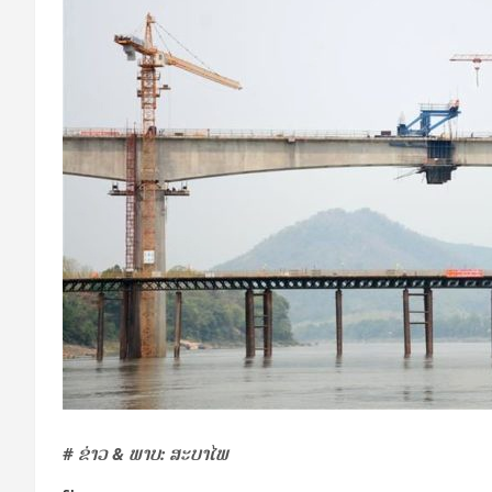
#
ຂ່າວ
&
ພາບ: ສະບາໄພ