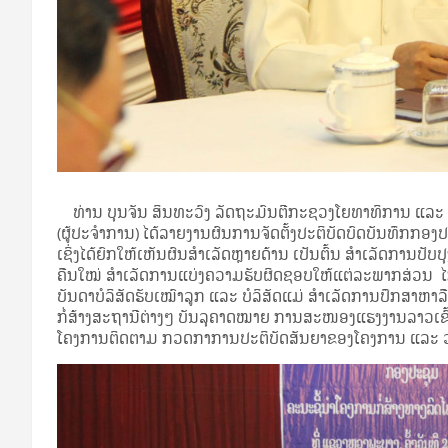
ທ່ານ ບຸນຈັນ ສິນທະວົງ ລັດຖະມົນຕີກະຊວງໂຍທາທິການ ແລະ ຂົ
(ຜູ້ປະຈໍາການ) ໄດ້ລາຍງານຜົນການຈັດຕັ້ງປະຕິບັດບົດບັນທຶກກອງປ
ເຊິ່ງໄດ້ຍົກໃຫ້ເຫັນຜົນສໍາເລັດຫຼາຍດ້ານ ເປັນຕົ້ນ ສໍາເລັດການປັບ
ຄືນໃໝ່ ສໍາເລັດການແບ່ງຄວາມຮັບຜິດຊອບໃຫ້ແຕ່ລະພາກສ່ວນ ໄກ່
ບັນດາບໍລິສັດຮັບເໝົາລູກ ແລະ ບໍລິສັດແມ່ ສໍາເລັດການປຶກສາຫາ
ກໍ່ສ້າງສະຖານີຕ່າງໆ ບັນລຸຄາດໝາຍ ການສະໜອງແຮງງານລາວເຂົ
ໂຄງການຕິດຕາມ ກວດກາການປະຕິບັດສັນຍາຂອງໂຄງການ ແລະ ວ