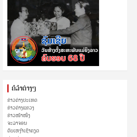
ຄໍລຳຕ່າງໆ
ຂ່າວຕ່າງປະເທດ
ຂ່າວ​ຕ່າງ​ແຂວງ
ຂ່າວໜ້າໜຶ່ງ
ຈະລາຈອນ
ດັບເຫງົາເຊົາຄຽດ