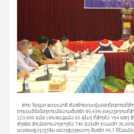
ທ່ານ ຈັນຕຸລາ ພະນະລາສີ ຫົວໜ້າຄະນະຄຸ້ມຄອງໂຄງການກໍ່ສ້າງ
ການປະຕິບັດໂຄງການມີຄວາມຄືບໜ້າ 89,43% ຂອງວຽກງານກໍ່ສ້າງພ
223.600 ແມັດ ເຈາະທະລຸແລ້ວ 65 ອຸໂມງ ກໍ່ສ້າງຂົວ 164 ແຫ່ງ ສ
ທັງໝົດ ສໍາເລັດການວາງຂາງຂົວ 746 ຊ່ວງເສົາ ກວມເອົາ 36,60
ນະຄອນຫຼວງວຽງຈັນ-ແຂວງຫຼວງພະບາງ ຄືບໜ້າ 49,7 ກິໂລແມັດ ຂ