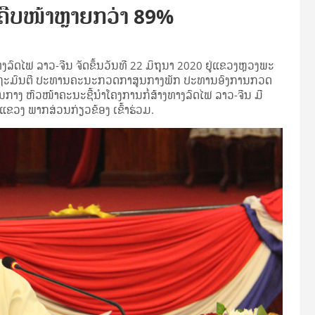
 ຄືບໜ້າຫຼາຍກວ່າ 89%
ລົດໄຟ ລາວ-ຈີນ ຈັດຂຶ້ນວັນທີ 22 ມິຖຸນາ 2020 ຢູ່ແຂວງຫຼວງພະ
ດຖະມົນຕີ ປະທານ​ຄະນະ​ກວດກາ​ສູນ​ກາງ​ພັກ ປະທານ​ອົງການ​ກວດ
ກາງ ຫົວໜ້າຄະນະຊີ້ນໍາໂຄງການກໍ່ສ້າງທາງລົດໄຟ ລາວ-ຈີນ​ ມີ
ແຂວງ ພາກສ່ວນກ່ຽວຂ້ອງ ເຂົ້າຮ່ວມ.