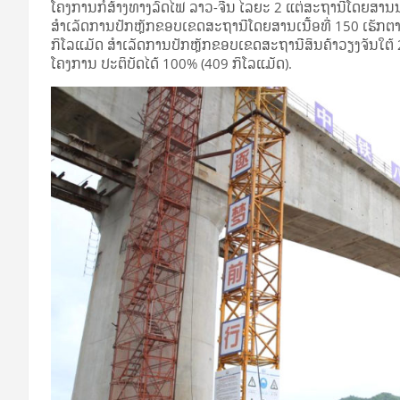
ໂຄງການກໍ່ສ້າງທາງລົດໄຟ ລາວ-ຈີນ ໄລຍະ 2 ແຕ່ສະຖານີໂດຍສານນ
ສໍາເລັດການປັກຫຼັກຂອບເຂດສະຖານີໂດຍສານເນື້ອທີ່ 150 ເຮັ
ກິໂລແມັດ ສໍາເລັດການປັກຫຼັກຂອບເຂດສະຖານີສິນຄ້າວຽງຈັນໃຕ້ 2 
ໂຄງການ ປະຕິບັດໄດ້ 100% (409 ກິໂລແມັດ).