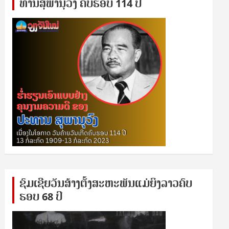
ທານ​ສຸ​ພາ​ນຸ​ວົງ ຄົບ​ຮອບ 114 ປີ
ຊົ​ມ​ເຊີຍ​ວັນ​ສ້າງ​ຕັ້ງ​ສະ​ຫະ​ພັນ​ແມ່​ຍິງ​​ລາວຄົບ​
ຮອບ 68 ປິ