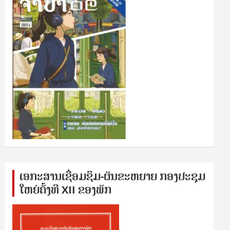
ເອກ​ະ​ສານ​ເຊ​ື່ອມ​ຊ​ຶມ-ຜັນ​ຂະ​ຫ​ຍາຍ ກອງ​ປະ​ຊຸມ​
ໃຫຍ່​ຄັ້ງ​ທີ XII ຂອງ​ພັກ