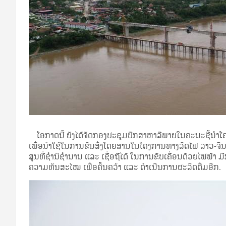
ໂອກາດນີ້ ຍັງໄດ້ຈັດກອງປະຊຸມປຶກສາຫາລືພາຍໃນຄະນະຊີ້ນໍາໂຄ
ເພື່ອນໍາໃຊ້ໃນການຂົນສົ່ງໂດຍສານໃນໂຄງການທາງລົດໄຟ ລາວ-ຈີນ
ສູນທີ່ຊໍານິຊໍານານ ແລະ ເຊື່ອຖືໄດ້ ໃນການຂັບເຄື່ອນດ້ວຍໄຟຟ
ຄວາມທັນສະໄໝ ເພື່ອຄົ້ນຄວ້າ ແລະ ດໍາເນີນການຜະລິດຕື່ມອີກ.