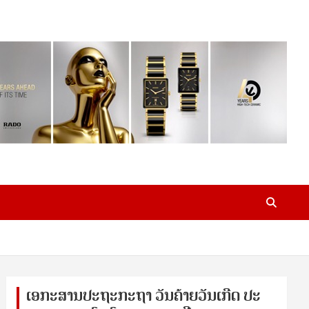
ເອ​ກະ​ສານ​ປະ​ຖະ​ກະ​ຖ​າ ວັນ​ຄ້າຍ​ວັນ​ເກີດ ປ​ະ​