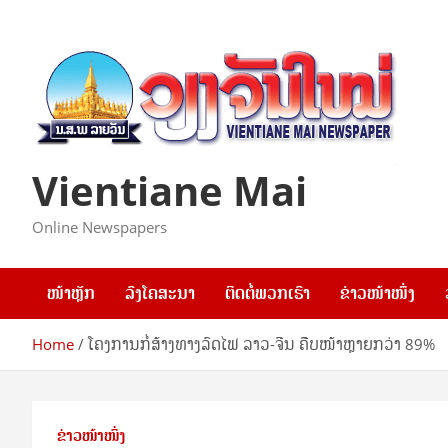
Skip
to
content
Vientiane Mai
Online Newspapers
ໜ້າຫຼັກ
ລົງໂຄສະນາ
ຕິດຕໍ່ພວກເຮົາ
ຂ່າວໜ້າໜຶ່ງ
Home
ໂຄງການກໍ່ສ້າງທາງລົດໄຟ ລາວ-ຈີນ ຄືບໜ້າຫຼາຍກວ່າ 89%
ຂ່າວໜ້າໜຶ່ງ