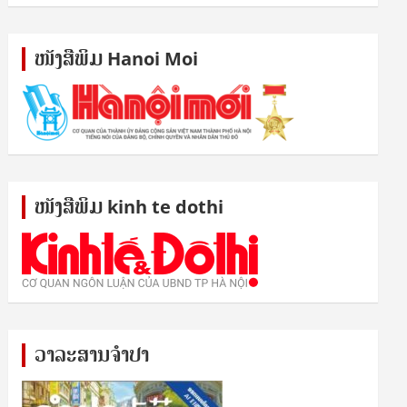
ໜັງ​ສື​ພິມ Hanoi Moi
ໜັງ​ສື​ພິມ kinh te dothi
ວາລະສານຈຳປາ