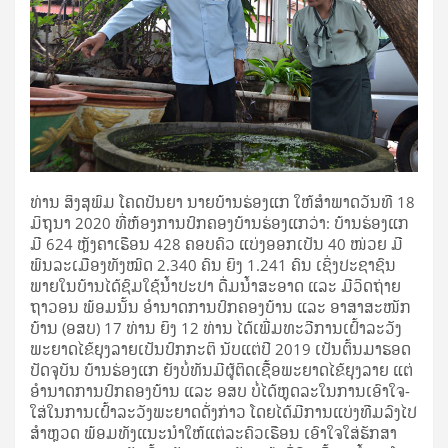
ທ່ານ ສິງ​ສຸ​ພົມ ໂຄດ​ປັນ­ຍາ ນາຍ­ບ້ານ​ຮ່ອງ​ແກ ໃຫ້​ສຳ­ພາດ​ວັນ​ທີ 18
ມິ­ຖຸ­ນາ 2020 ທີ່​ຫ້ອງ­ການ​ປົກ­ຄອງ​ບ້ານ​ຮ່ອງ​ແກ​ວ່າ: ບ້ານ​ຮ່ອງ​ແກ​
ມີ 624 ຫຼັງ­ຄາ​ເຮືອນ 428 ຄອບ­ຄົວ ແບ່ງ​ອອກ​ເປັນ 40 ໜ່ວຍ ມີ​
ພົນ­ລະ­ເມືອງ​ທັງ​ໝົດ 2.340 ຄົນ ຍິງ 1.241 ຄົນ ເຊິ່ງ​ປະ­ຊາ­ຊົນ​
ພາຍ​ໃນ​ບ້ານ​ໄດ້​ຊົມ­ໃຊ້​ນ້ຳ​ປະ­ປາ ດື່ມ­ນ້ຳ​ສະ­ອາດ ແລະ ມີ​ວິດ­ຖ່າຍ​
ຖາ­ວອນ ພ້ອມ​ນັ້ນ ອຳ­ນາດ​ການ​ປົກ­ຄອງ​ບ້ານ ແລະ ອາ­ສາ​ສະ​ໜັກ​
ບ້ານ (ອສບ) 17 ທ່ານ ຍິງ 12 ທ່ານ ໄດ້​ເພີ່ມ​ທະ­ວີ​ການ​ເຝົ້າ​ລະ­ວັງ​
ພະ­ຍາດ​ໄຂ້­ຍຸງ​ລາຍ​ເປັນ​ປົກ­ກະ­ຕິ ນັບ​ແຕ່​ປີ 2019 ເປັນ­ຕົ້ນ​ມາ​ຮອດ​
ປັດ­ຈຸ­ບັນ ບ້ານ​ຮ່ອງ​ແກ ຍັງ​ບໍ່​ທັນ​ມີ​ຜູ້​ຕິດ­ເຊື້ອ​ພະ­ຍາດ​ໄຂ້­ຍຸງ​ລາຍ ແຕ່​
ອຳ­ນາດ​ການ​ປົກ­ຄອງ​ບ້ານ ແລະ ອສບ ບໍ່​ໄດ້​ຫຼຸດ​ລະ​ໃນ​ການ​ເອົາ­ໃຈ­
ໃສ່​ໃນ​ການ​ເຝົ້າ​ລະ­ວັງ​ພະ­ຍາດ​ດັ່ງ­ກ່າວ ໂດຍ​ໄດ້​ມີ​ການ​ແບ່ງ​ທີມ​ລົງ​ໄປ​
ສຳ​ຫຼວດ ພ້ອມ​ທັງ​ແນະ­ນຳ​ໃຫ້​ແຕ່​ລະ​ຄົວ​ເຮືອນ ເອົາ­ໃຈ­ໃສ່​ຮັກ­ສາ​