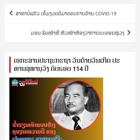
Post
ສາທາບໍ່ແກ້ວ ເຂັ້ມງວດຕໍ່ມາດຕະການຕ້ານ COVID-19
navigation
ມອບ-ຮັບໜ້າທີ່ ຫົວໜ້າຫ້ອງວ່າການນະຄອນຫຼວງ
ເອ​ກະ​ສານ​ປະ​ຖະ​ກະ​ຖ​າ ວັນ​ຄ້າຍ​ວັນ​ເກີດ ປ​ະ​
ທານ​ສຸ​ພາ​ນຸ​ວົງ ຄົບ​ຮອບ 114 ປີ