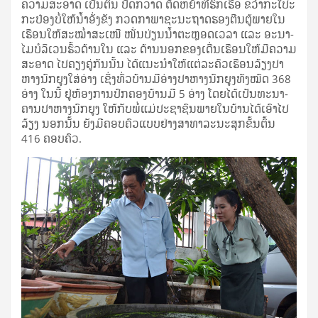
ຄວາມ​ສະ­ອາດ ເປັນ­ຕົ້ນ ປັດ­ກວາດ ຕັດ​ຫຍ້າ​ທີ່​ຮົກ­ເຮື້ອ ຂວ້ຳ​ກະ­ໂປະ​
ກະ​ປ໋ອງ​ບໍ່​ໃຫ້​ນ້ຳ​ອັ່ງ​ຂັງ ກວດ­ກາ​ພາ­ຊະ­ນະ​ຖາດ​ຮອງ​ຕີນ​ຕູ້​ພາຍ​ໃນ​
ເຮືອນ​ໃຫ້​ສະ​ໝ່ຳ​ສະ­ເໜີ ໜັ່ນ​ປ່ຽນ​ນ້ຳ​ຕະ­ຫຼອດ​ເວ­ລາ ແລະ ອະ­ນາ­
ໄມ​ບໍ­ລິ­ເວນ​ຮົ້ວ​ດ້ານ​ໃນ ແລະ ດ້ານ​ນອກ​ຂອງ​ເດີ່ນ​ເຮືອນ​ໃຫ້​ມີ​ຄວາມ​
ສະ­ອາດ ໄປ​ຄຽງ​ຄູ່​ກັນ​ນັ້ນ ໄດ້​ແນະ­ນຳ​ໃຫ້​ແຕ່​ລະ​ຄົວ​ເຮືອນ​ລ້ຽງ​ປາ​
ຫາງ​ນົກ​ຍູງ​ໃສ່​ອ່າງ ເຊິ່ງ​ທົ່ວ​ບ້ານ​ມີ​ອ່າງ​ປາ​ຫາງ​ນົກ​ຍູງ​ທັງ​ໝົດ 368
ອ່າງ ໃນ​ນີ້ ຢູ່​ຫ້ອງ­ການ​ປົກ­ຄອງ​ບ້ານ​ມີ 5 ອ່າງ ໂດຍ​ໄດ້​ເປັນ​ທະ­ນາ­
ຄານ​ປາ​ຫາງ​ນົກ​ຍູງ ໃຫ້​ກັບ​ພໍ່​ແມ່​ປະ­ຊາ­ຊົນ​ພາຍ​ໃນ​ບ້ານ​ໄດ້​ເອົາ​ໄປ​
ລ້ຽງ ນອກ​ນັ້ນ ຍັງ​ມີ​ຄອບ­ຄົວ​ແບບ­ຢ່າງ​ສາ­ທາ­ລະ­ນະ​ສຸກ​ຂັ້ນ​ຕົ້ນ
416 ຄອບ­ຄົວ.