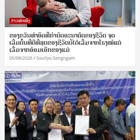
ຂ່າວໜ້າໜຶ່ງ
ຂອງຂວັນທໍາອິດທີ່ກໍານົດອະນາຄົດຂອງຊີວິດ ຈຸດ
ເລີ່ມຕົ້ນທີ່ດີທີ່ສຸດຂອງຊີວິດບໍ່ໄດ້ເລີ່ມຈາກໂຮງໝໍແຕ່
ເລີ່ມຈາກອ້ອມເອິກຂອງແມ່
05/08/2026
Souliyo Sengngam