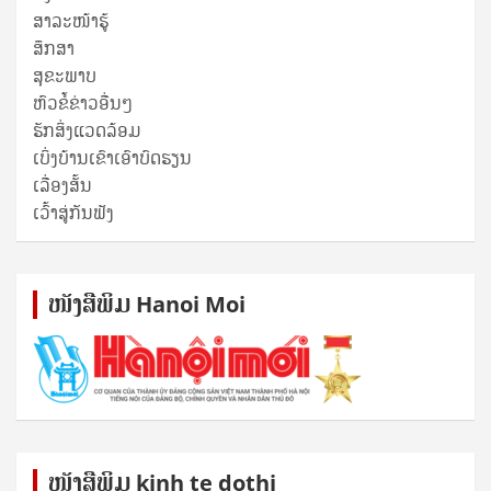
ສາລະໜ້າຮູ້
ສຶກສາ
ສຸ​ຂະ​ພາບ
ຫົວຂໍ້ຂ່າວອື່ນໆ
ຮັກສິ່ງແວດລ້ອມ
ເບິ່ງບ້ານເຂົາເອົາບົດຮຽນ
ເລື່ອງສັ້ນ
ເວົ້າສູ່ກັນຟັງ
ໜັງ​ສື​ພິມ Hanoi Moi
ໜັງ​ສື​ພິມ kinh te dothi