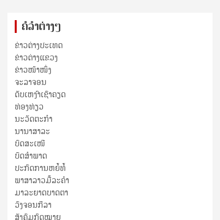
ຄໍລຳຕ່າງໆ
ຂ່າວຕ່າງປະເທດ
ຂ່າວ​ຕ່າງ​ແຂວງ
ຂ່າວໜ້າໜຶ່ງ
ຈະລາຈອນ
ດັບເຫງົາເຊົາຄຽດ
ທ່ອງທ່ຽວ
ນະວັດຕະກໍາ
ນານາສາລະ
ບົດສະເໜີ
ບົດສໍາພາດ
ປະກົດການຫຍໍ້ທໍ້
ພາສາລາວມື້ລະຄຳ
ມາລະຍາດບາດຕາ
ວົງຈອນກີລາ
ສັງຄົມກົດໝາຍ