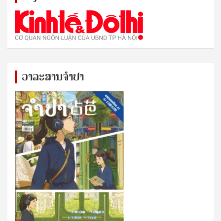
ວາລະສານຈຳປາ