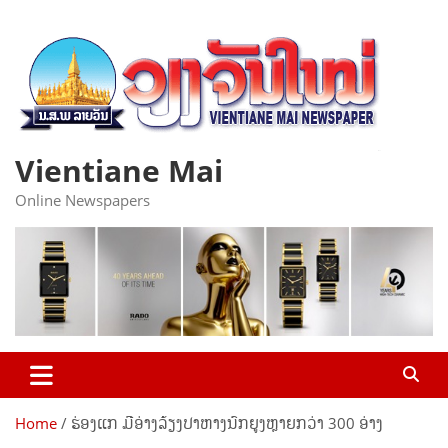
Skip
to
content
Vientiane Mai
Online Newspapers
Home
ຮ່ອງແກ ມີອ່າງລ້ຽງປາຫາງນົກຍູງຫຼາຍກວ່າ 300 ອ່າງ