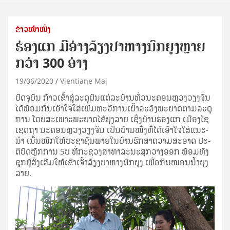
ຂ່າວໜ້າໜຶ່ງ
ຮ່ອງແກ ມີອ່າງລ້ຽງປາຫາງນົກຍູງຫຼາຍ
ກວ່າ 300 ອ່າງ
19/06/2020
Vientiane Mai
ປັດ­ຈຸ­ບັນ ກ້າວ​ເຂົ້າ​ສູ່​ລະ­ດູ­ຝົນ​ແຕ່​ລະ​ບ້ານ​ທົ່ວ​ນະ­ຄອນ­ຫຼວງ​ວຽງ​ຈັນ
ໄດ້​ພ້ອມ​ກັນ​ເອົາ­ໃຈ­ໃສ່​ເພີ່ມ​ທະ­ວີ​ການ​ເຝົ້າ​ລະ­ວັງ​ພະ­ຍາດ​ຕາມ​ລະ­ດູ​
ການ ໂດຍ​ສະ­ເພາະ​ພະ­ຍາດ​ໄຂ້­ຍຸງ​ລາຍ ເຊິ່ງ​ບ້ານ​ຮ່ອງ​ແກ ເມືອງ​ໄຊ​
ເຊດ​ຖາ ນະ­ຄອນ­ຫຼວງ​ວຽງ​ຈັນ ເປັນ​ບ້ານ​ໜຶ່ງ​ທີ່​ໄດ້​ເອົາ­ໃຈ­ໃສ່​ແນະ­
ນຳ ເນັ້ນ​ໜັກ​ໃຫ້​ປະ­ຊາ­ຊົນ​ພາຍ​ໃນ​ບ້ານ​ຮັກ­ສາ​ຄວາມ​ສະ­ອາດ ປະ­
ຕິ­ບັດ​ຫຼັກ­ການ 5ປ ທີ່​ກະ­ຊວງ​ສາ­ທາ­ລະ­ນະ​ສຸ​ກວາງ​ອອກ ພ້ອມ​ທັງ​
ຊຸກ­ຍູ້​ສົ່ງ­ເສີມ​ໃຫ້​ເຂົາ­ເຈົ້າ​ລ້ຽງ​ປາ​ຫາງ​ນົກ​ຍູງ ເພື່ອ​ກິນ​ໜອນ​ນ້ຳ​ຍຸງ​
ລາຍ.