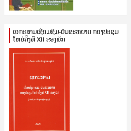
ເອກ​ະ​ສານ​ເຊ​ື່ອມ​ຊ​ຶມ-ຜັນ​ຂະ​ຫ​ຍາຍ ກອງ​ປະ​ຊຸມ​
ໃຫຍ່​ຄັ້ງ​ທີ XII ຂອງ​ພັກ