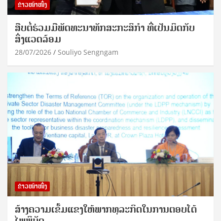
ຂ່າວໜ້າໜຶ່ງ
ສືບຕໍ່ຮ່ວມມືພັດທະນາທັກສະກະສິກຳ ທີ່ເປັນມິດກັບ
ສິ່ງແວດລ້ອມ
28/07/2026
Souliyo Sengngam
ຂ່າວໜ້າໜຶ່ງ
ສ້າງຄວາມເຂັ້ມແຂງໃຫ້ພາກທຸລະກິດໃນການຕອບໂຕ້
ໄພພິບັດ