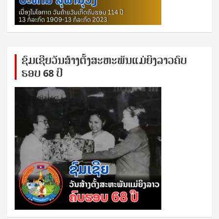
ຊົ​ມ​ເຊີຍ​ວັນ​ສ້າງ​ຕັ້ງ​ສະ​ຫະ​ພັນ​ແມ່​ຍິງ​​ລາວຄົບ​
ຮອບ 68 ປິ