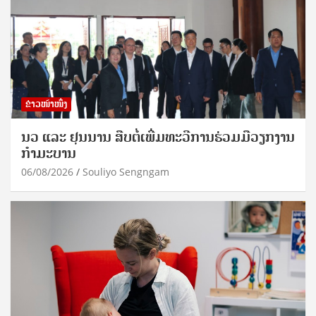
ຂ່າວໜ້າໜຶ່ງ
ນວ ແລະ ຢຸນນານ ສືບຕໍ່ເພີ່ມທະວີການຮ່ວມມືວຽກງານ
ກຳມະບານ
06/08/2026
Souliyo Sengngam