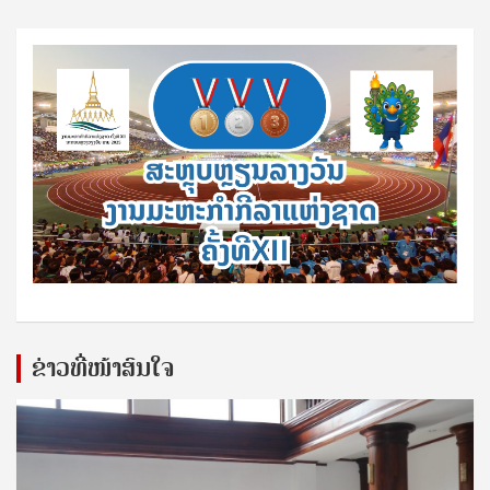
ຂ່າວທີ່ໜ້າສົນໃຈ