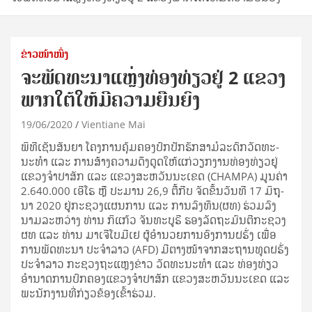
ຂ່າວໜ້າໜຶ່ງ
ຈະພັດທະນາແຫຼ່ງທ່ອງທ່ຽວຢູ່ 2 ແຂວງ
ພາກໃຕ້ໃຫ້ມີຄວາມຍືນຍົງ
19/06/2020
Vientiane Mai
ພິ­ທີ​ເຊັນ​ສັນ­ຍາ ໂຄງ­ການ​ຄຸ້ມ​ຄອງ​ປົກ​ປັກ​ຮັກ­ສາ​ມໍ­ລະ­ດົກ​ວັດ­ທະ­
ນະ­ທຳ ແລະ ການ​ສ້າງ​ຄວາມ​ດຶງ​ດູດ​ໃຫ້​ແກ່​ວຽກ​ງານ​ທ່ອງ​ທ່ຽວ​ຢູ່​
ແຂວງ​ຈຳ­ປາ​ສັກ ແລະ ແຂວງ​ສະ­ຫວັນ​ນະ​ເຂດ (CHAMPA) ມູນ​ຄ່າ
2.640.000 ເອີ​ໂຣ ຫຼື ປະ­ມານ 26,9 ຕື້​ກີບ ຈັດ​ຂຶ້ນ​ວັນ​ທີ 17 ມິ­ຖຸ­
ນາ 2020 ຢູ່​ກະ­ຊວງ​ແຜນ­ການ ແລະ ການ​ລົງ­ທຶນ(ຜທ) ຮ່ວມ​ລົງ​
ນາມ​ລະ­ຫວ່າງ ທ່ານ ກິ​ແກ້ວ ຈັນ­ທະ​ບູ​ຣີ ຮອງ​ລັດ­ຖະ­ມົນ­ຕີ​ກະ­ຊວງ
ຜທ ແລະ ທ່ານ ມາ​ເຈີ​ໂບ​ມີ​ເຢ ຜູ້­ອຳ­ນວຍ­ການ​ອົງ­ການ​ຝຣັ່ງ ເພື່ອ​
ການ​ພັດ­ທະ­ນາ ປະ­ຈຳ​ລາວ (AFD) ມີ​ຕາງ­ໜ້າ​ຈາກ​ສະ­ຖານ­ທູດ​ຝຣັ່ງ
ປະ­ຈຳ​ລາວ ກະ­ຊວງ​ຖະ­ແຫຼງ​ຂ່າວ ວັດ­ທະ­ນະ­ທຳ ແລະ ທ່ອງ​ທ່ຽວ
ອຳ­ນາດ​ການ​ປົກ­ຄອງ​ແຂວງ​ຈຳ­ປາ​ສັກ ແຂວງ​ສະ­ຫວັນ​ນະ​ເຂດ ແລະ
ພະ­ນັກ­ງານ​ທີ່​ກ່ຽວ­ຂ້ອງ​ເຂົ້າ​ຮ່ວມ.