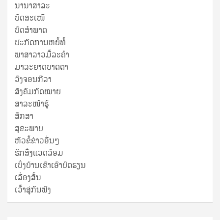
ນານາສາລະ
ບົດສະເໜີ
ບົດສໍາພາດ
ປະກົດການຫຍໍ້ທໍ້
ພາສາລາວມື້ລະຄຳ
ມາລະຍາດບາດຕາ
ວົງຈອນກີລາ
ສັງຄົມກົດໝາຍ
ສາລະໜ້າຮູ້
ສຶກສາ
ສຸ​ຂະ​ພາບ
ຫົວຂໍ້ຂ່າວອື່ນໆ
ຮັກສິ່ງແວດລ້ອມ
ເບິ່ງບ້ານເຂົາເອົາບົດຮຽນ
ເລື່ອງສັ້ນ
ເວົ້າສູ່ກັນຟັງ