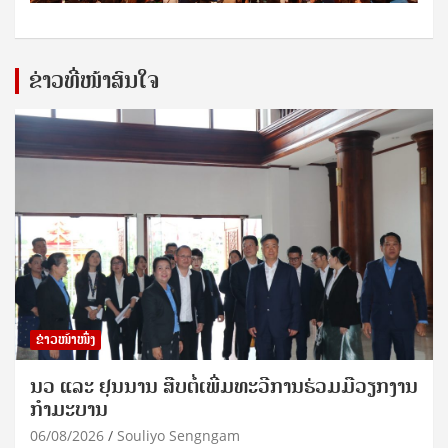
ຂ່າວທີ່ໜ້າສົນໃຈ
ຂ່າວໜ້າໜຶ່ງ
ນວ ແລະ ຢຸນນານ ສືບຕໍ່ເພີ່ມທະວີການຮ່ວມມືວຽກງານ
ກຳມະບານ
06/08/2026
Souliyo Sengngam