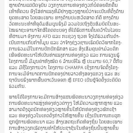
ຫຼາຍ​ດ້ານ​ແຕ່​ປັດ­ຈຸ­ບັນ ວຽກ​ງານ​ການ­ທ່ອງ­ທ່ຽວ​ກໍ​ບໍ່​ຄ່ອຍ​ຄຶກ­ຄື້ນ​
ເທົ່າ​ທີ່​ຄວນ ອີງ­ໃສ່​ທ່າ­ແຮງ​ທີ່​ມີ​ຢ່າງ​ຫຼວງ­ຫຼາຍ​ບໍ່​ວ່າ​ຈະ​ເປັນ​ທີ່​ຕັ້ງ​ດ້ານ​
ຍຸດ​ທະ​ສາດ ໂດຍ​ສະ­ເພາະ ທາງ​ດ້ານ​ປະ­ຫວັດ­ສາດ ກໍ​ຄື ທາງ​ດ້ານ​
ວັດ­ທະ­ນະ­ທຳ​ທີ່​ອຸ­ດົມ­ສົມ­ບູນ​ຮັ່ງ­ມີ ລວມ​ໄປ​ເຖິງ​ຊັບ​ສົມ­ບັດ​ໃນ​ສະ­
ໄໝ​ຣາ​ຊະ​ອາ­ນາ­ຈັກ​ສີ​ໂຄດ​ຕະ­ບອງ ທີ່​ໄດ້​ຮັບ​ການ​ຄົ້ນ­ຄວ້າ​ໃນ​ໄລ­ຍະ​
ທີ່​ຜ່ານ​ມາ ອົງ­ການ AFD ແລະ ກະ­ຊວງ ຖວ​ທ ຈຶ່ງ​ໄດ້​ຮ່ວມ​ກັນ​ດຳ­
ເນີນ​ການ​ເກັບ​ກຳ​ຂໍ້​ມູນ ແລະ ວ່າ​ຈ້າງ​ຊ່ຽວ­ຊານ​ເຮັດ​ບົດ​ວິ­ພາກ​ໂຄງ­
ການ​ຮ່ວມ​ມື​ໃນ​ການ​ປົກ​ປັກ​ຮັກ­ສາ ແລະ ສົ່ງ­ເສີມ​ຄຸນ­ຄ່າ​ມໍ­ລະ­ດົກ​
ເພື່ອ​ພັດ­ທະ­ນາ​ໃຫ້​ເປັນ​ທ່າ­ແຮງ​ການ­ທ່ອງ­ທ່ຽວ ແລະ ການ​ຮຽນ​ຮູ້
ໂຄງ­ການ​ນີ້ ມີ​ມູນ​ຄ່າ​ທັງ​ໝົດ 6 ລ້ານ​ເອີ​ໂຣ ຫຼື ປະ­ມານ 60,7 ຕື້​ກີບ
ແລະ ມີ​ຊື່​ໂຄງ­ການ​ວ່າ: ໂຄງ­ການ CHAMPA ເຊິ່ງ​ການ­ຈັດ­ຕັ້ງ​ໂຄງ­
ການ​ຈະ​ມີ​ອຳ­ນາດ​ການ​ປົກ­ຄອງ​ຝ່າຍ​ລາວ​ທັງ​ສອງ​ແຂວງ ແລະ ສະ​
ຖາ​ບັນ​ຝຣັ່ງ​ພາກ​ພື້ນ​ຕາ­ເວັນ​ອອກ ຫຼື EFEO ເປັນ​ຜູ້​ຈັດ​ຕັ້ງ​ປະ­ຕິ­ບັດ​
ຮ່ວມ​ກັນ.
ພາຍ​ໃຕ້​ໂຄງ­ການ​ຈະ​ມີ​ການ​ສ້າງ​ແຜນ​ພັດ­ທະ­ນາ​ວຽກ​ງານ​ທ່ອງ​ທ່ຽວ
ການ​ພັດ­ທະ­ນາ​ແຫຼ່ງ​ທ່ອງ​ທ່ຽວ​ຕ່າງໆ ໃຫ້​ມີ​ຄວາມ​ຫຼາກ​ຫຼາຍ ແລະ
ສາ­ມາດ​ດຶງ​ດູດ​ນັກ​ທ່ອງ​ທ່ຽວ​ຫຼາຍ​ຂຶ້ນ​ໃຫ້​ນັກ​ທ່ອງ​ທ່ຽວ​ພັກ​ເຊົາ
ແລະ ທ່ອງ​ທ່ຽວ​ໃນ​ເຂດ​ດັ່ງ­ກ່າວ​ໃຫ້​ຫຼາຍ​ຂຶ້ນ ເຊິ່ງ​ເປັນ​ການ​ກະ­ຕຸກ​
ຊຸກ­ຍູ້​ການ​ພັດ­ທະ­ນາ ແລະ ສ້າງ​ເສດ­ຖະ­ກິດ​ທ້ອງ­ຖິ່ນ ໂດຍ​ສະ­ເພາະ
ການ​ສ້າງ​ວຽກ​ເຮັດ​ງານ​ທຳ​ໃຫ້​ປະ­ຊາ­ຊົນ​ໃນ​ທ້ອງ­ຖິ່ນ​ນັ້ນ​ຫຼາຍ​ຂຶ້ນ