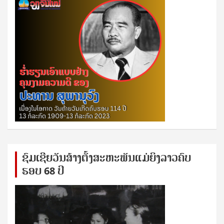
ຊົ​ມ​ເຊີຍ​ວັນ​ສ້າງ​ຕັ້ງ​ສະ​ຫະ​ພັນ​ແມ່​ຍິງ​​ລາວຄົບ​
ຮອບ 68 ປິ