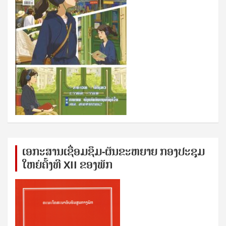
ເອກ​ະ​ສານ​ເຊ​ື່ອມ​ຊ​ຶມ-ຜັນ​ຂະ​ຫ​ຍາຍ ກອງ​ປະ​ຊຸມ​
ໃຫຍ່​ຄັ້ງ​ທີ XII ຂອງ​ພັກ