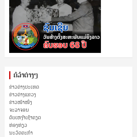
ຄໍລຳຕ່າງໆ
ຂ່າວຕ່າງປະເທດ
ຂ່າວ​ຕ່າງ​ແຂວງ
ຂ່າວໜ້າໜຶ່ງ
ຈະລາຈອນ
ດັບເຫງົາເຊົາຄຽດ
ທ່ອງທ່ຽວ
ນະວັດຕະກໍາ