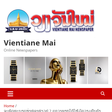
Skip
to
content
Vientiane Mai
Online Newspapers
Home
ຈະພັດທະນາແຫຼ່ງທ່ອງທ່ຽວຢູ່ 2 ແຂວງພາກໃຕ້ໃຫ້ມີຄວາມຍືນຍົງ