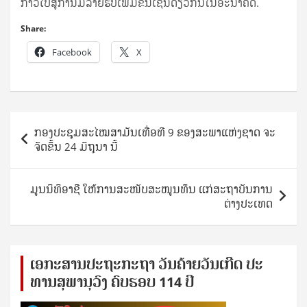
ກ້າວ​ໄປ​ສູ່​ການ​ມີ​ລາຍ​ຮັບ​ເພີ່ມ​ຂຶ້ນ​ເຊັ່ນ​ດຽວ​ກັນ​ໃນ​ອະ­ນາ­ຄົດ.
Share:
Facebook
X
Post
ກອງປະຊຸມສະໄໝສາມັນເທື່ອທີ 9 ຂອງສະພາແຫ່ງຊາດ ຈະ
navigation
ຈັດຂຶ້ນ 24 ມິຖຸນາ ນີ້
ມູນນິທິອາຊີ ໃຫ້ການສະໜັບສະໜູນທຶນ ແກ່ສະຖາບັນການ
ຕ່າງປະເທດ
ເອ​ກະ​ສານ​ປະ​ຖະ​ກະ​ຖ​າ ວັນ​ຄ້າຍ​ວັນ​ເກີດ ປ​ະ​
ທານ​ສຸ​ພາ​ນຸ​ວົງ ຄົບ​ຮອບ 114 ປີ