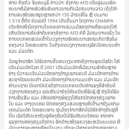
ທ່ານ ກິ​ແກ້ວ ຈັນ­ທະ​ບູ​ຣີ ກ່າວ​ວ່າ: ອົງ­ການ AFD ເປັນ​ຄູ່​ຮ່ວມ​ພັດ­
ທະ­ນາ​ທີ່​ມີ​ສາຍ​ພົວ­ພັນ​ອັນ​ຍາວ​ນານ​ກັບ​ລັດ­ຖະ­ບານ​ລາວ ເຊິ່ງ​ໃຫ້­
ການ​ສະ­ໜັບ­ສະ­ໜູນ​ຫຼາຍ​ກວ່າ 150 ລ້ານ​ເອີ​ໂຣ ຫຼື ປະ­ມານ
1.519 ຕື້​ກີບ ນັບ​ແຕ່​ປີ 1994 ເປັນ­ຕົ້ນ​ມາ ໂຄງ­ການ CHAMPA
ເປັນ​ອີກ​ໜຶ່ງ​ໂຄງ­ການ​ໃນ​ຂອບ​ການ​ຮ່ວມ​ມື​ສອງ​ຝ່າຍ​ທີ່​ສະ­ແດງ​ໃຫ້​
ເຫັນ​ບົດ­ບາດ​ອັນ​ສຳ­ຄັນ​ຂອງ​ອົງ­ການ AFD ກໍ​ຄື ລັດ­ຖະ­ບານ​ຝຣັ່ງ ໃນ​
ການ​ປະ­ກອບ­ສ່ວນ​ເຂົ້າ​ໃນ​ວຽກ​ງານ​ພັດ­ທະ­ນາ​ເສດ­ຖະ­ກິດ?ສັງ­ຄົມ​
ຂອງ​ລາວ ໂດຍ​ສະ­ເພາະ ໃນ​ຂົງ­ເຂດ​ວຽກ​ງານ​ອະ­ນຸ​ຮັກ​ວັດ­ທະ­ນະ­ທຳ
ແລະ ມໍ­ລະ­ດົກ.
ວັດ​ພູ​ຈຳ­ປາ​ສັກ ໄດ້​ຮັບ​ການ​ຂຶ້ນ​ທະ­ບຽນ​ຈາກ​ອົງ­ການ​ອຸຍ​ເນັສ​ໂກ ໃຫ້​
ເປັນ​ມໍ­ລະ­ດົກ​ໂລກ ປີ 2001 ເປັນ​ມໍ­ລະ­ດົກ​ທີ່​ມີ​ຄວາມ​ສຳ­ຄັນ​ຫຼາຍ​
ຢ່າງ ບໍ່​ວ່າ​ຈະ​ເປັນ​ມໍ­ລະ­ດົກ​ທາງ​ດ້າ​ນູບ​ຮານ​ຄະ­ດີ ມໍ­ລະ­ດົກ​ທາງ​ດ້ານ​
ສະ­ຖາ­ປັດ­ຕະ­ຍະ­ກຳ ມໍ­ລະ­ດົກ​ທາງ​ດ້ານ​ນາມ​ມະ​ທຳ ແລະ ມໍ­ລະ­ດົກ​
ທຳ​ມະ​ຊາດ ບັນ­ດາ​ປັດ​ໄຈ​ດັ່ງ­ກ່າວ​ປະ­ກອບ​ເປັນ​ທ່າ­ແຮງ​ທີ່​ສຳ­ຄັນ​ຕໍ່​
ວຽກ​ງານ​ທ່ອງ​ທ່ຽວ ແຕ່​ເຫັນ​ວ່າ​ຍັງ​ບໍ່​ທັນ​ເປັນ​ທີ່​ຮັບ​ຮູ້ ຫຼື ຍັງ​ບໍ່​ໄດ້​ຮັບ​
ການ​ສົ່ງ­ເສີມ ແລະ ເຜີຍ­ແຜ່​ຢ່າງ​ພໍ​ພຽງ​ໃຫ້​ແກ່​ນັກ​ທ່ອງ​ທ່ຽວ​ພາຍ​
ໃນ ແລະ ຕ່າງ­ປະ­ເທດ ນັກ​ທ່ອງ​ທ່ຽວ​ສ່ວນ​ຫຼາຍ​ທີ່​ເຂົ້າ​ມາ​ຢ້ຽມ­ຢາມ​
ເຂດ​ມໍ­ລະ­ດົກ ໂດຍ​ສະ­ເພາະ ຢູ່​ເມືອງ​ຈຳ­ປາ​ສັກ​ບໍ່​ໄດ້​ພັກ​ຄ້າງ​ຄືນ​ຢູ່​ທີ່​
ນັ້ນ ເຮັດ​ໃຫ້​ປະ­ຊາ­ຊົນ​ຢູ່​ທ້ອງ­ຖິ່ນ​ບໍ່​ໄດ້​ຮັບ​ຜົນ​ປະ­ໂຫຍດ ຈາກ​ທ່າ­
ແຮງ​ການ­ທ່ອງ­ທ່ຽວ​ດັ່ງ­ກ່າວ ອີກ​ດ້ານ​ໜຶ່ງ​ແຂວງ​ສະ­ຫວັນ​ນະ​ເຂດ ທີ່​
ມີ​ປະ­ຊາ­ກອນ​ຫຼາຍ​ທີ່​ສຸດ​ໃນ​ລາວ ເຖິງ​ຈະ​ມີ​ທ່າ­ແຮງ​ດ້ານ​ທ່ອງ​ທ່ຽວ​