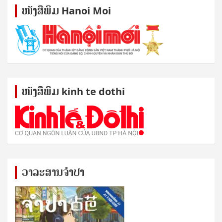
ໜັງ​ສື​ພິມ Hanoi Moi
ໜັງ​ສື​ພິມ kinh te dothi
ວາລະສານຈຳປາ