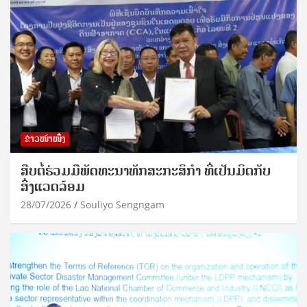
ຂ່າວໜ້າໜຶ່ງ
ສືບຕໍ່ຮ່ວມມືພັດທະນາທັກສະກະສິກຳ ທີ່ເປັນມິດກັບ
ສິ່ງແວດລ້ອມ
28/07/2026
Souliyo Sengngam