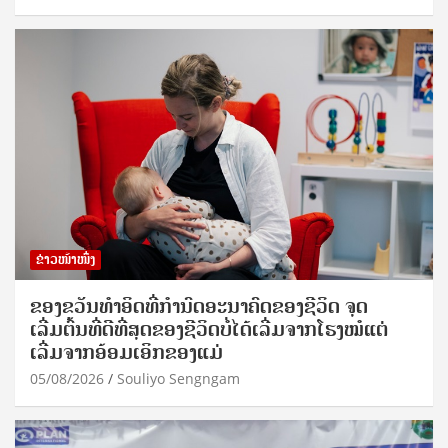
ຂ່າວໜ້າໜຶ່ງ
ຂອງຂວັນທໍາອິດທີ່ກໍານົດອະນາຄົດຂອງຊີວິດ ຈຸດ
ເລີ່ມຕົ້ນທີ່ດີທີ່ສຸດຂອງຊີວິດບໍ່ໄດ້ເລີ່ມຈາກໂຮງໝໍແຕ່
ເລີ່ມຈາກອ້ອມເອິກຂອງແມ່
05/08/2026
Souliyo Sengngam