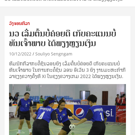
ວົງຈອນກີລາ
ນວ ເລີ່ມ​ຕົ້ນ​ບໍ່​ຄ່ອຍ​ດີ ເກັບ​ຄະ​ແນນບໍ່​
ທັນ​ເຈົ້າ​ພາບ ​ໄດ້​ພຽງຫຼຽນ​ເງິນ
10/12/2022
Souliyo Sengngam
ທີມ​ນັກ​ກີ​ລາ​ກະ​ຕໍ້​ຊິນ​ລອນຍິງ ເລີ່ມ​ຕົ້ນ​ບໍ່​ຄ່ອຍ​ດີ ເກັບ​ຄະ​ແນນບໍ່​
ທັນ​ເຈົ້າ​ພາບ ໃນ​ການກະຕໍ້ຊິນ ລອນ ອີເວັນ 3 ຍິງ ງານ​ມະ​ຫະ​ກຳ​ກີ​
ລ​າ​ຊຽງ​ຂວາງຄັ້​ງທີ XI ໃນຊຽງຂວາງເກມ 2022 ໄດ້​ພຽງຫຼຽນ​ເງິນ.