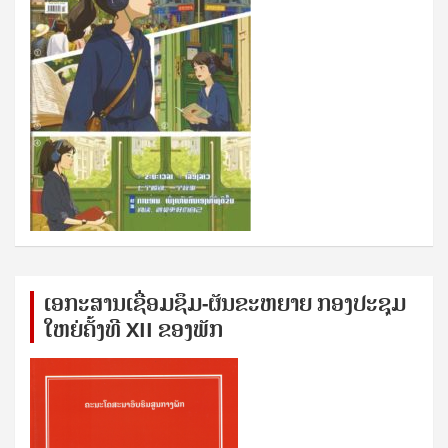
ເອກ​ະ​ສານ​ເຊ​ື່ອມ​ຊ​ຶມ-ຜັນ​ຂະ​ຫ​ຍາຍ ກອງ​ປະ​ຊຸມ​
ໃຫຍ່​ຄັ້ງ​ທີ XII ຂອງ​ພັກ