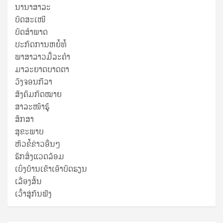
ນານາສາລະ
ບົດສະເໜີ
ບົດສໍາພາດ
ປະກົດການຫຍໍ້ທໍ້
ພາສາລາວມື້ລະຄຳ
ມາລະຍາດບາດຕາ
ວົງຈອນກີລາ
ສັງຄົມກົດໝາຍ
ສາລະໜ້າຮູ້
ສຶກສາ
ສຸ​ຂະ​ພາບ
ຫົວຂໍ້ຂ່າວອື່ນໆ
ຮັກສິ່ງແວດລ້ອມ
ເບິ່ງບ້ານເຂົາເອົາບົດຮຽນ
ເລື່ອງສັ້ນ
ເວົ້າສູ່ກັນຟັງ