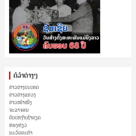
ຄໍລຳຕ່າງໆ
ຂ່າວຕ່າງປະເທດ
ຂ່າວ​ຕ່າງ​ແຂວງ
ຂ່າວໜ້າໜຶ່ງ
ຈະລາຈອນ
ດັບເຫງົາເຊົາຄຽດ
ທ່ອງທ່ຽວ
ນະວັດຕະກໍາ