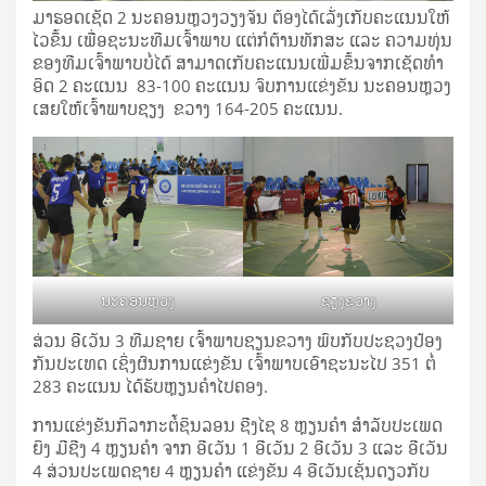
ມາ​ຮອດ​ເຊັດ 2 ນະ​ຄອນຫຼວງວຽງ​ຈັນ ຕ້ອງ​ໄດ້​ເລັ່ງ​ເກັບ​ຄະ​ແນນ​ໃຫ້​
ໄວ​ຂຶ້ນ ເພື່ອ​ຊະ​ນະ​ທີມ​ເຈົ້າ​ພາບ ແຕ່​ກໍ​ຕ້ານ​​ທັກສະ ແລະ ຄວາມ​ທຸ່ນ​
ຂອງ​ທີມ​ເຈົ້າ​ພາບບໍ່​ໄດ້ ສາ​ມາດ​ເກັບ​ຄະ​ແນນ​ເພີ່ມ​ຂຶ້ນ​ຈາກ​ເຊັດ​ທຳ​
ອິດ 2 ຄະ​ແນນ 83-100 ຄະ​ແນນ ຈົບ​ການ​ແຂ່​ງ​ຂັນ ນະ​ຄອນຫຼວງ​
ເສຍ​ໃຫ້​ເຈົ້າ​ພາບ​ຊຽງ​ ຂ​ວາງ 164-205 ຄະ​ແນນ.
​ນະ​ຄອນຫຼວງ
ຊຽງ​ຂວາງ
ສ່ວນ ອີ​ເວັນ 3 ທີມ​ຊາຍ ເຈົ້າ​ພາບ​ຊຽນ​ຂວາງ ພົບ​ກັບ​ປະ​ຊວງ​ປ້ອງ​
ກັນ​ປະ​ເທດ ເຊິ່ງ​ຜົນ​ການ​ແຂ່ງ​ຂັນ​ ເຈົ້າ​ພາບ​ເອົາ​ຊະ​ນະ​ໄປ 351 ຕໍ່
283 ຄະແນນ ໄດ້ຮັບຫຼຽນຄຳ​ໄປ​ຄອງ.
ການແຂ່ງຂັນກິລາກະຕໍ້ຊິນລອນ ຊີງໄຊ 8 ຫຼຽນຄຳ ສຳລັບປະເພດ
ຍິງ ມີຊີງ 4 ຫຼຽນຄຳ ຈາກ ອີເວັນ 1 ອີເວັນ 2 ອີເວັນ 3 ແລະ ອີເວັນ
4 ສ່ວນປະເພດຊາຍ 4 ຫຼຽນຄຳ ແຂ່ງ​ຂັນ 4 ອີ​ເວັນ​ເຊັ່ນ​ດຽວ​ກັບ​