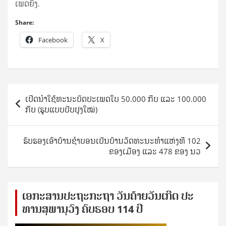
ເພດ​ຍິງ.
Share:
Facebook
X
Post
ເປີດນຳໃຊ້ທະນະບັດປະເພດໃບ 50.000 ກີບ ແລະ 100.000
navigation
ກີບ (ຮູບແບບປັບປຸງໃໝ່)
ຮັບຮອງເອົາບ້ານຊຳບອນເປັນບ້ານວັດທະນະທຳແຫ່ງທີ 102
ຂອງເມືອງ ແລະ 478 ຂອງ ນວ
ເອ​ກະ​ສານ​ປະ​ຖະ​ກະ​ຖ​າ ວັນ​ຄ້າຍ​ວັນ​ເກີດ ປ​ະ​
ທານ​ສຸ​ພາ​ນຸ​ວົງ ຄົບ​ຮອບ 114 ປີ