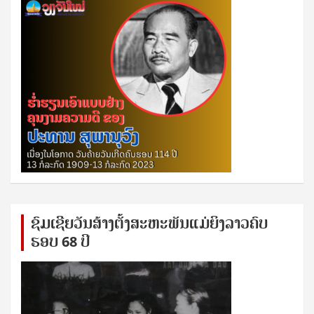
ຊົ​ມ​ເຊີຍ​ວັນ​ສ້າງ​ຕັ້ງ​ສະ​ຫະ​ພັນ​ແມ່​ຍິງ​​ລາວຄົບ​
ຮອບ 68 ປິ