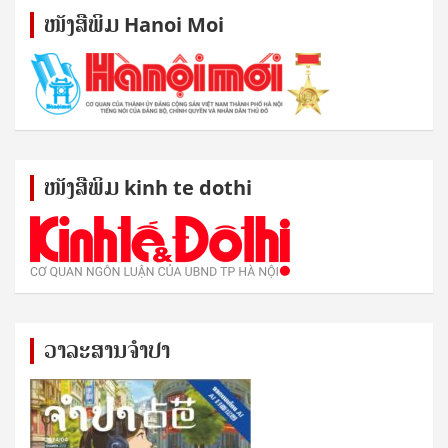
ໜັງ​ສື​ພິມ Hanoi Moi
ໜັງ​ສື​ພິມ kinh te dothi
ວາລະສານຈຳປາ