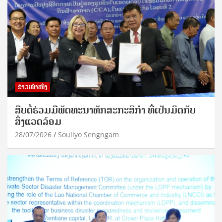
ຂ່າວໜ້າໜຶ່ງ
ສືບຕໍ່ຮ່ວມມືພັດທະນາທັກສະກະສິກຳ ທີ່ເປັນມິດກັບ
ສິ່ງແວດລ້ອມ
28/07/2026
Souliyo Sengngam