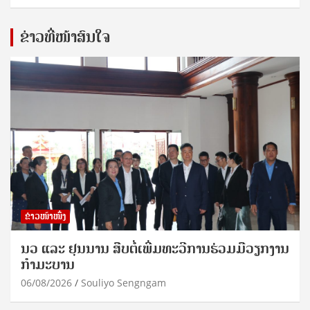
ຂ່າວທີ່ໜ້າສົນໃຈ
ຂ່າວໜ້າໜຶ່ງ
ນວ ແລະ ຢຸນນານ ສືບຕໍ່ເພີ່ມທະວີການຮ່ວມມືວຽກງານ
ກຳມະບານ
06/08/2026
Souliyo Sengngam