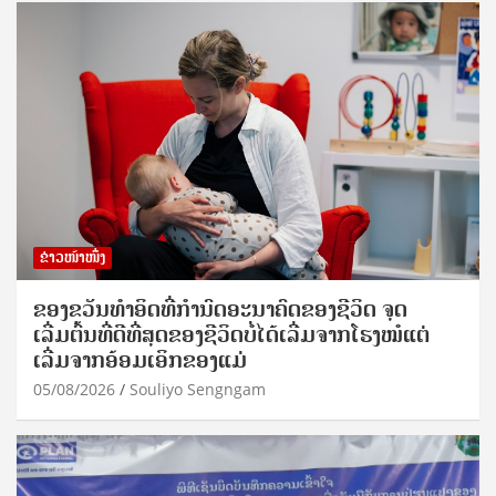
ຂ່າວໜ້າໜຶ່ງ
ຂອງຂວັນທໍາອິດທີ່ກໍານົດອະນາຄົດຂອງຊີວິດ ຈຸດ
ເລີ່ມຕົ້ນທີ່ດີທີ່ສຸດຂອງຊີວິດບໍ່ໄດ້ເລີ່ມຈາກໂຮງໝໍແຕ່
ເລີ່ມຈາກອ້ອມເອິກຂອງແມ່
05/08/2026
Souliyo Sengngam