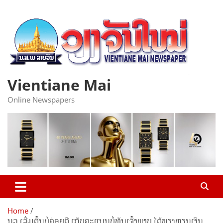
Skip
to
content
Vientiane Mai
Online Newspapers
Home
ນວ ເລີ່ມ​ຕົ້ນ​ບໍ່​ຄ່ອຍ​ດີ ເກັບ​ຄະ​ແນນບໍ່​ທັນ​ເຈົ້າ​ພາບ ​ໄດ້​ພຽງຫຼຽນ​ເງິນ