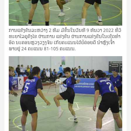
ການ​ແຂ້ງ​ຂັນ​ລະ​ຫວ່າງ 2 ທີມ ມີ​ຂຶ້ນ​ໃນ​ວັນ​ທີ 9 ທັນ​ວາ 2022 ທີ່​ວິ​
ທະ​ຍາ​ໄລ​ຄູ​ຄັງ​ໄຂ ຜ່ານການ ແຂ່ງຂັນ ຜ່ານ​ການ​ແຂ່ງ​ຂັນ​ໃນ​ເຊັດ​ທຳ​
ອິດ ນ​ະ​ຄອນຫຼວງວຽງ​ຈັນ ເກັບ​ຄະ​ແນນ​ໄດ້​ບໍ່​ຄ່ອຍ​ດີ ນຳຫຼັງ​ເຈົ້າ​
ພາບ​ຢູ່ 24 ຄະ​ແນນ 81-105 ຄະ​ແນນ.