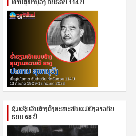
ທານ​ສຸ​ພາ​ນຸ​ວົງ ຄົບ​ຮອບ 114 ປີ
ຊົ​ມ​ເຊີຍ​ວັນ​ສ້າງ​ຕັ້ງ​ສະ​ຫະ​ພັນ​ແມ່​ຍິງ​​ລາວຄົບ​
ຮອບ 68 ປິ