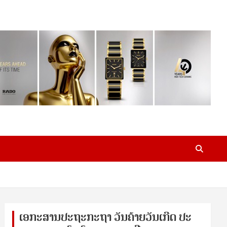
ເອ​ກະ​ສານ​ປະ​ຖະ​ກະ​ຖ​າ ວັນ​ຄ້າຍ​ວັນ​ເກີດ ປ​ະ​