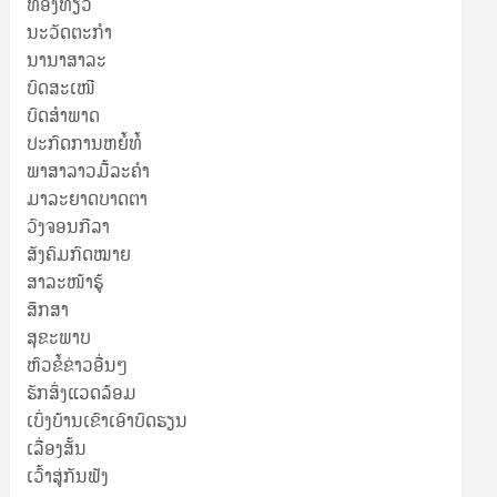
ທ່ອງທ່ຽວ
ນະວັດຕະກໍາ
ນານາສາລະ
ບົດສະເໜີ
ບົດສໍາພາດ
ປະກົດການຫຍໍ້ທໍ້
ພາສາລາວມື້ລະຄຳ
ມາລະຍາດບາດຕາ
ວົງຈອນກີລາ
ສັງຄົມກົດໝາຍ
ສາລະໜ້າຮູ້
ສຶກສາ
ສຸ​ຂະ​ພາບ
ຫົວຂໍ້ຂ່າວອື່ນໆ
ຮັກສິ່ງແວດລ້ອມ
ເບິ່ງບ້ານເຂົາເອົາບົດຮຽນ
ເລື່ອງສັ້ນ
ເວົ້າສູ່ກັນຟັງ