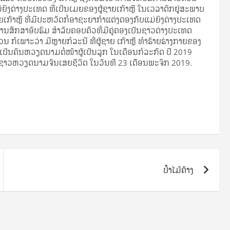
ງຕ່າງ­ປະ­ເທດ ​ທີ່​ເປັນ​ເມຍ​ຂອງ​ຜູ້​ຊາຍ​ເກົາ­ຫຼີ ໃນ​ເວ­ລາ​ຕົກຢູ່​ສະ­ພາບ​
ເກົາ­ຫຼີ ທີ່​ມີ​ປະ­ຫວັດ​ກໍ່​ອາ​ຊະຍາ​ກຳແຕ່ງ­ດອງ​ກັບ​ແມ່­ຍິງ​ຕ່າງ­ປະ­ເທດ
ນ​ສຶກ​ສາ​ອົບ­ຮົມ ສຳ­ລັບ​ຄອບ­ຄົວ​ທີ່​ມີ​ຄູ່​ຄອງ​ເປັນ​ຊາວຕ່າງ­ປະ­ເທດ
ວນ ກໍ​ເພາະ­ວ່າ ມີ​ຫຼາຍ​ກໍລະ​ນີ ທີ່​ຜູ້​ຊາຍ ເກົາ­ຫຼີ ທຳ­ຮ້າຍ​ຮ່າງ­ກາຍ​ຂອງ​
່​ເປັນ​ຄົນ​ຫວຽດ­ນາມ​ຕໍ່­ໜ້າ​ຜູ້​ເປັນ​ລູກ ໃນ​ເດືອນກໍ­ລະ­ກົດ ປີ 2019
ີ່​ເປັນ​ຊາວ​ຫວຽດ­ນາມຈົນເສຍ​ຊີ­ວິດ ໃນ​ວັນ​ທີ 23 ເດືອນ​ພະ­ຈິກ 2019.
ປ້ຳໄມ້ຄ້າງ