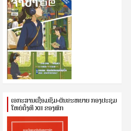
ເອກ​ະ​ສານ​ເຊ​ື່ອມ​ຊ​ຶມ-ຜັນ​ຂະ​ຫ​ຍາຍ ກອງ​ປະ​ຊຸມ​
ໃຫຍ່​ຄັ້ງ​ທີ XII ຂອງ​ພັກ