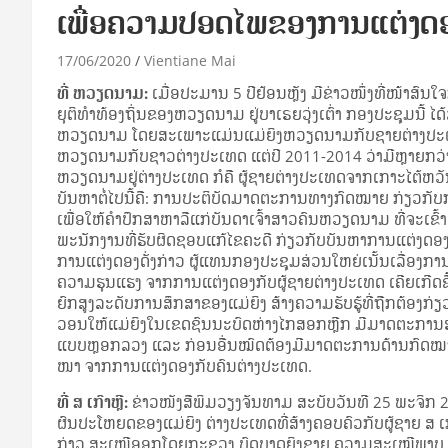
ເພື່ອຄວາມປອດໄພຂອງການແຕ່ງດ
17/06/2020
Vientiane Mai
ທີ່ ຫວຽດ­ນາມ:
ເມື່ອ​ປະ­ມານ 5 ປີຢ້ອນ​ຫຼັງ ມີ​ຂ່າວ​ໜຶ່ງທີ່​ໜ້າ​ສົນ
ຍຸ­ຕິ​ທຳ​ທ້ອງ­ຖິ່ນ​ຂອງ​ຫວຽດນາມ ຢູ່​ບາ​ເຣຍວຸ່ງ​ເຕົ່າ ກອງ​ປະ­ຊຸມ​ນີ້ ໄ
ຫວຽດ­ນາມ ໂດຍ​ສະ­ເພາະແມ່ນ​ແມ່­ຍິງ​ຫວຽດ­ນາມ​ກັບຊາຍ​ຕ່າງ­ປະ­ເທດ ກ
ຫວຽດ­ນາມ​ກັບ​ຊາວ​ຕ່າງ­ປະ­ເທດ ແຕ່​ປີ 2011-2014 ວ່າ​ມີ​ຫຼາຍ​ກວ່າ 
ຫວຽດນາມ​ຢູ່​ຕ່າງ­ປະ­ເທດ ກໍ​ຄື ຜູ້​ຊາຍ​ຕ່າງ­ປະ­ເທດຈາກ​ເກາະໄຕ້​ຫວັນ
ບັນ­ຫາ​ຕໍ່​ໄປ​ນີ້​ຄື: ການ​ປະ­ຕິ­ບັດ​ມາດຕະ­ການ​ທາງ​ກົດ­ໝາຍ ​ກ່ຽວ​
ເພື່ອ​ໃຫ້​ຄຳ​ປຶກ­ສາ​ຫາ­ລືແກ່​ບັນ­ດາ​ເຈົ້າ​ສາວ​ຄົນ​ຫວຽດ­ນາມ ​ທີ່​ຈະ​ເຂົ
ພະ­ນັກ­ງານ​ທີ່​ຮັບ​ຜິດຊອບ​ແກ້​ໄຂ​ຄະ­ດີ ​ກ່ຽວ​ກັບ​ບັນ­ຫາ​ການ​ແຕ່ງ­ດ
ການ​ແຕ່ງ­ດອງ​ດັ່ງ­ກ່າວ ຜູ້​ແທນ​ກອງ​ປະ­ຊຸມ​ສ່ວນໃຫຍ່​ເນັ້ນ​ເລື່ອງ​ການ​ປ
ຄວາມ​ຮຸນ​ແຮງ ຈາກ​ການ​ແຕ່ງ­ດອງ​ກັບ​ຜູ້​ຊາຍ​ຕ່າງ­ປະ­ເທດ ເຄີຍ​ເກີດຂຶ້ນ​ໃ
ຍົກ​ສູງ​ລະ­ດັບ​ການ​ສຶກ​ສາ​ຂອງ​ແມ່­ຍິງ ສ້າງ​ຄວາມ​ຮັບ​ຮູ້​ທີ່​ຖືກ­ຕ້ອງ​
ວອນ​ໃຫ້ແມ່­ຍິງ​ໃນ​ເຂດ​ຊົນ­ນະ­ບົດ​ຫ່າງ​ໄກ​ສອກ­ຫຼີກ ມີ​ມາດ​ຕະການ​ຮອງ​ຮ
ແບບ​ຫຼອກ​ລວງ ແລະ ກ່ອນ​ອື່ນ​ໝົດ​ຕ້ອງ​ມີ​ມາດ​ຕະ­ການ​ດ້ານ​ກົດ­ໝາຍ​ສະ­ເ
ໜາ ຈາກ​ການ​ແຕ່ງ­ດອງ​ກັບ​ຄົນ​ຕ່າງ­ປະ­ເທດ.
ທີ່ ສ ເກົາ­ຫຼີ:
ຂ່າວ​ໜັງ­ສື­ພິມ​ວຽງ​ຈັນ​ທາມ ສະ­ບັບ​ວັນ​ທີ 25 ພະ­ຈິກ 201
ຜົນ­ປະ­ໂຫຍດ​ຂອງ​ແມ່­ຍິງ ຕ່າງ­ປະ­ເທດ​ທີ່​ສ້າງ​ຄອບ­ຄົວ​ກັບ​ຜູ້​ຊາຍ ສ 
ກ່າວ ສະ­ເໜີ​ອອກ​ໂດຍ​ກະ­ຊວງ ບົດ­ບາດ​ຍິງ​ຊາຍ ຄວາມ​ສະ­ເໝີ­ພາບ ແລະ