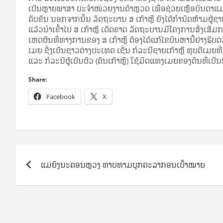
ເປັນ​ຫຼາຍ​ພາ­ສາ ປະຈຳ​ໜ່ວຍ​ງານ​ຕຳ­ຫຼວດ ເພື່ອ​ຊ່ວຍ­ເຫຼືອ​ບັນ­ດາ​ແມ່­ຍິ
ຄັບ­ຂັນ ນອກ­ຈາກ​ນັ້ນ ລັດ­ຖະ­ບານ ສ ເກົາ­ຫຼີ ຍັງ​ໄດ້​ກຳ­ນົດ​ຫ້າມ​ຜູ້​ຊາຍ
ແລ້ວ​ນຳ​ເຂົ້າໄປ ສ ເກົາ­ຫຼີ ເດັດ­ຂາດ ລັດ­ຖະ­ບານ​ມີ​ໂຄງ­ການ​ສົ່ງ­ເສີມກາ
ເຫດ­ຜົນ​ທີ່​ທາງ​ການ​ຂອງ ສ ເກົາ­ຫຼີ ຕ້ອງໄດ້​ແກ້​ໄຂ​ບັນ­ຫາ​ນີ້​ຢ່າງ​ຮີບ​ດ່
ເມຍ ຊຶ່ງເປັນ​ຊາວ​ຕ່າງ­ປະ­ເທດ ເຊັ່ນ ກໍ­ລະ­ນີ​ຊາຍເກົາ­ຫຼີ ທຸບ​ຕີເມຍ​ທີ
ແລະ ກໍ­ລະ­ນີ​ຜູ້​ເປັນ​ຜົວ (ຄົນ​ເກົາ­ຫຼີ) ໃຊ້​ມີດ​ແທງ​ເມຍ​ຂອງ​ຕົນ​ທ
Share:
Facebook
X
Post
ແມ່ຍິງນະຄອນຫຼວງ ທາບທາມບຸກຄະລາກອນເປົ້າໝາຍ
navigation