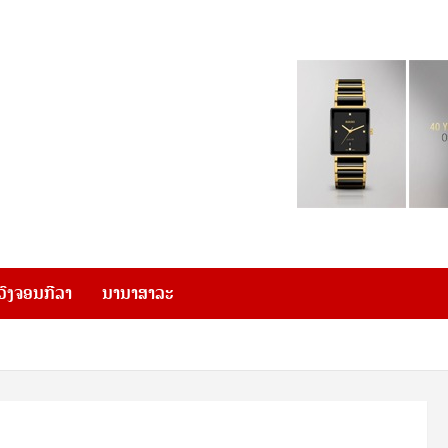
ວົງຈອນກີລາ
ນານາສາລະ