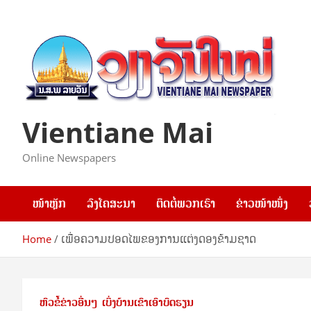
Skip
to
content
Vientiane Mai
Online Newspapers
ໜ້າຫຼັກ
ລົງໂຄສະນາ
ຕິດຕໍ່ພວກເຮົາ
ຂ່າວໜ້າໜຶ່ງ
Home
ເພື່ອຄວາມປອດໄພຂອງການແຕ່ງດອງຂ້າມຊາດ
ຫົວຂໍ້ຂ່າວອື່ນໆ
ເບິ່ງບ້ານເຂົາເອົາບົດຮຽນ