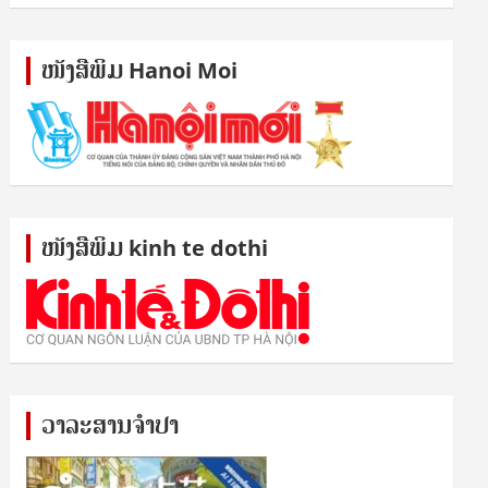
ໜັງ​ສື​ພິມ Hanoi Moi
ໜັງ​ສື​ພິມ kinh te dothi
ວາລະສານຈຳປາ