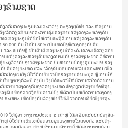
ອງຂ້າມຊາດ
­ໃຈ​ກ່ຽວ​ກັບ​ກອງ​ປະ­ຊຸມ​ຮ່ວມ​ລະ­ຫວ່າງ ​ກະ­ຊວງ​ຍຸ­ຕິ​ທຳ ແລະ ຫ້ອງ­ການ​
ດ້​ລົງ​ເລິກ​ກ່ຽວກັບ​ມາດ​ຕະ­ການ​ຄຸ້ມ​ຄອງ​ການ​ແຕ່ງ­ດອງ​ລະ­ຫວ່າງ​ຄົນ​
ອງ​ປະ­ຊຸມ​ໄດ້​ຍົກ​ໃຫ້​ເຫັນ​ສະ­ຖິ­ຕິ ການ​ແຕ່ງ­ດອງ​ລະ­ຫວ່າງ​ຄົນ​
50.000 ຄົນ ໃນ​ນັ້ນ 80% ເປັນ​ເພດ​ຍິງ​ທີ່​ແຕ່ງ­ດອງ​ກັບ​ຄົນ​
 ແລະ ສ ເກົາ­ຫຼີ ເປັນ­ຕົ້ນ​ຕໍ ກອງ​ປະ­ຊຸມ​ໄດ້​ລະ­ດົມຄວາມ​ຄິດ​ກ່ຽວ​ກັບ​
ກັບ​ການ​ແຕ່ງ­ດອງ​ລະຫວ່າງ​ຄົນ​ຫວຽດ­ນາມ​ກັບ​ຊາວ​ຕ່າງ­ປະ­ເທດ ວິ­ທີ​ການ
້າ​ສູ່​ປະ­ຕູ​ວິ​ວາ​ກັບ​ຊາຍ​ຕ່າງ­ປະ­ເທດ ບັນ­ຫາການ​ຍົກ​ສູງ​ຄຸນ​ນະ​ພາບ​ຂອງ​
ອງ​ກັບ​ຄົນ​ຕ່າງ­ປະ­ເທດ ແລະ ເລື່ອງ​ຂັ້ນ​ຕອນ​ການ​ແລ່ນ​ເອ­ກະ­ສານ ເພື່ອ​
ົກ​ປ້ອງ​ແມ່­ຍິງ ບໍ່​ໃຫ້​ຕົກ​ເປັນເຫຍື່ອ​ຂອງ​ການ​ຄ້າ​ມະ­ນຸດ ຫຼື ການ​ໃຊ້​
ນ​ຫຼາຍໆ​ກໍ­ລະ­ນີ ດັ່ງ­ນັ້ນ ຈິ່ງ​ມີ​ຂໍ້​ສະ­ເໜີ​ໃຫ້​ມີ​ການແກ້​ໄຂ​ດ້ວຍ​ການ​
ກ່ຽວ​ກັບ​ການ​ແຕ່ງ­ດອງ​ກັບ​ຊາວ​ຕ່າງ­ປະ­ເທດ ສ້າງ​ວຽກ​ເຮັດ​ງານ​ທຳ​ທີ່​ຖາ­
ັບ​ເພື່ອ​ຊ່ວຍ­ເຫຼືອ​ບັນ­ດາ​ແມ່­ຍິງ ​ທີ່​ຕົກ​ເປັນເຫຍື່ອ​ການ​ແຕ່ງ­ດອງ​
ພາະ ເພື່ອ​ປ້ອງ​ກັນ​ລ່ວງ​ໜ້າ​ບໍ່​ໃຫ້​ມີ​ເຫດ­ການ​ທີ່​ບໍ່​ເພິ່ງ​ປາ­ຖະ­
9 ໃຫ້​ຮູ້​ວ່າ ທາງ​ການ​ປະ­ເທດ ສ ເກົາ­ຫຼີ ໄດ້​ລິ​ເລີ່ມ​ແຜນ​ປົກ​ປ້ອງ​ສິດ­
ເກົາ­ຫຼີ ບໍ່​ໃຫ້ຕົກ​ເປັນ​ເຫຍື່ອ​ຄວາມ​ຮຸນ​ແຮງ​ພາຍ​ໃນ​ຄອບ­ຄົວ ແຜນດັ່ງ­
 ຄອບ­ຄົວ​ຂອງ ເກົາ­ຫຼີ ຊຶ່ງ​ກວມເອົາ​ການ​ໃຫ້​ບໍ­ລິ­ການ​ສາຍ​ດ່ວນ​