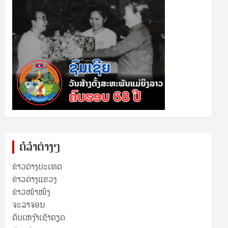
ຄໍລຳຕ່າງໆ
ຂ່າວຕ່າງປະເທດ
ຂ່າວ​ຕ່າງ​ແຂວງ
ຂ່າວໜ້າໜຶ່ງ
ຈະລາຈອນ
ດັບເຫງົາເຊົາຄຽດ