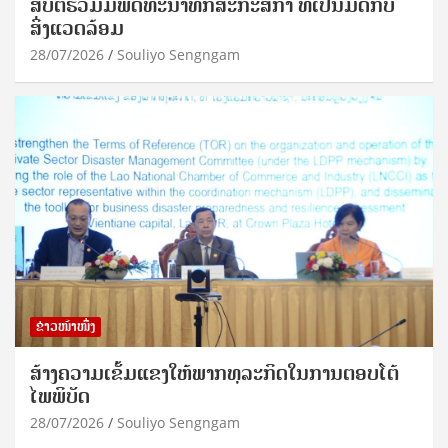
ສືບຕໍ່ຮ່ວມມືພັດທະນາທັກສະກະສິກຳ ທີ່ເປັນມິດກັບ
ສິ່ງແວດລ້ອມ
28/07/2026
Souliyo Sengngam
ຂ່າວໜ້າໜຶ່ງ
ສ້າງຄວາມເຂັ້ມແຂງໃຫ້ພາກທຸລະກິດໃນການຕອບໂຕ້
ໄພພິບັດ
28/07/2026
Souliyo Sengngam