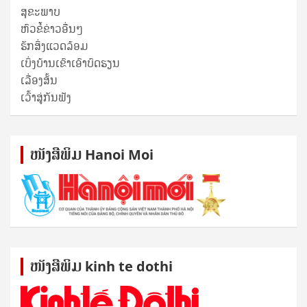
ສຸ​ຂະ​ພາບ
ຫົວຂໍ້ຂ່າວອື່ນໆ
ຮັກສິ່ງແວດລ້ອມ
ເບິ່ງບ້ານເຂົາເອົາບົດຮຽນ
ເລື່ອງສັ້ນ
ເວົ້າສູ່ກັນຟັງ
ໜັງ​ສື​ພິມ Hanoi Moi
ໜັງ​ສື​ພິມ kinh te dothi