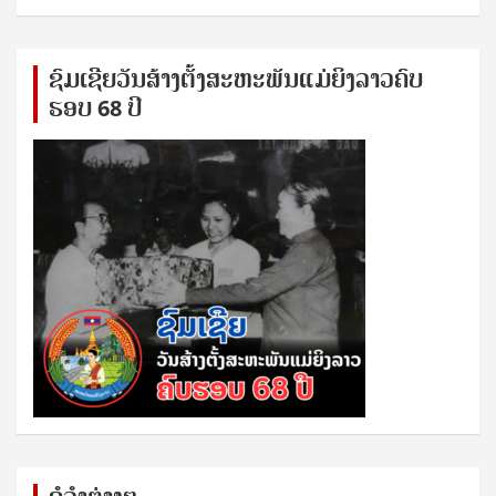
ຊົ​ມ​ເຊີຍ​ວັນ​ສ້າງ​ຕັ້ງ​ສະ​ຫະ​ພັນ​ແມ່​ຍິງ​​ລາວຄົບ​
ຮອບ 68 ປິ