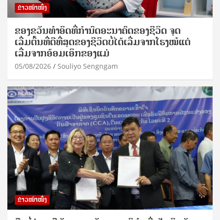
ຂ່າວໜ້າໜຶ່ງ
ຂອງຂວັນທໍາອິດທີ່ກໍານົດອະນາຄົດຂອງຊີວິດ ຈຸດ
ເລີ່ມຕົ້ນທີ່ດີທີ່ສຸດຂອງຊີວິດບໍ່ໄດ້ເລີ່ມຈາກໂຮງໝໍແຕ່
ເລີ່ມຈາກອ້ອມເອິກຂອງແມ່
05/08/2026
Souliyo Sengngam
ຂ່າວໜ້າໜຶ່ງ