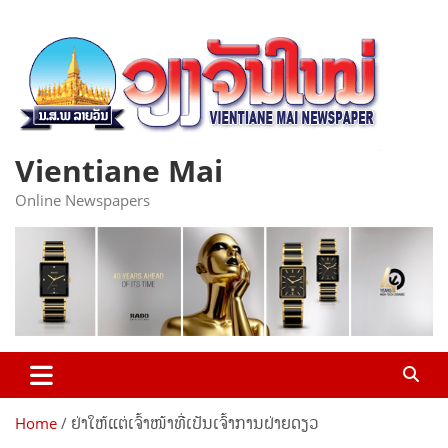
Skip
to
content
Vientiane Mai
Online Newspapers
Home
ຢ່າໃຫ້ແຕ່ເຈົ້າໜ້າທີ່ເປັນເຈົ້າການຝ່າຍດຽວ