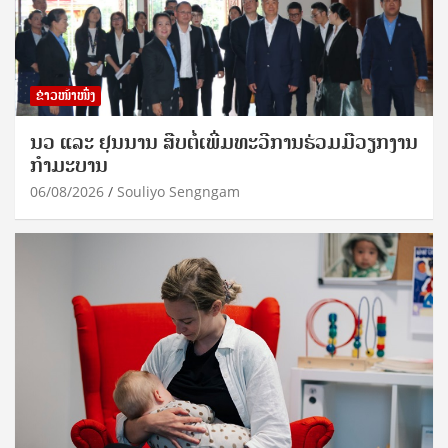
ຂ່າວໜ້າໜຶ່ງ
ນວ ແລະ ຢຸນນານ ສືບຕໍ່ເພີ່ມທະວີການຮ່ວມມືວຽກງານ
ກຳມະບານ
06/08/2026
Souliyo Sengngam