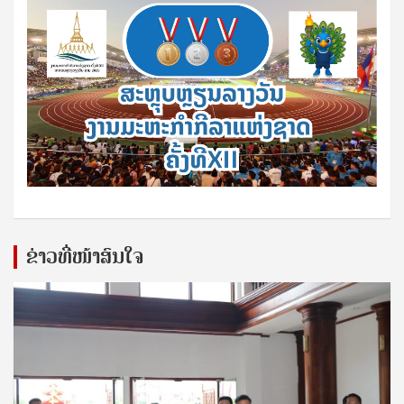
ຂ່າວທີ່ໜ້າສົນໃຈ