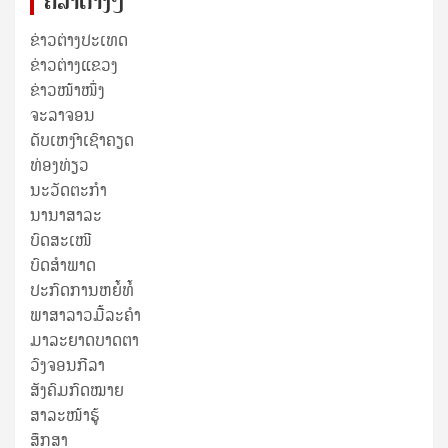
ຄໍລຳຕ່າງໆ
ຂ່າວຕ່າງປະເທດ
ຂ່າວ​ຕ່າງ​ແຂວງ
ຂ່າວໜ້າໜຶ່ງ
ຈະລາຈອນ
ດັບເຫງົາເຊົາຄຽດ
ທ່ອງທ່ຽວ
ນະວັດຕະກໍາ
ນານາສາລະ
ບົດສະເໜີ
ບົດສໍາພາດ
ປະກົດການຫຍໍ້ທໍ້
ພາສາລາວມື້ລະຄຳ
ມາລະຍາດບາດຕາ
ວົງຈອນກີລາ
ສັງຄົມກົດໝາຍ
ສາລະໜ້າຮູ້
ສຶກສາ