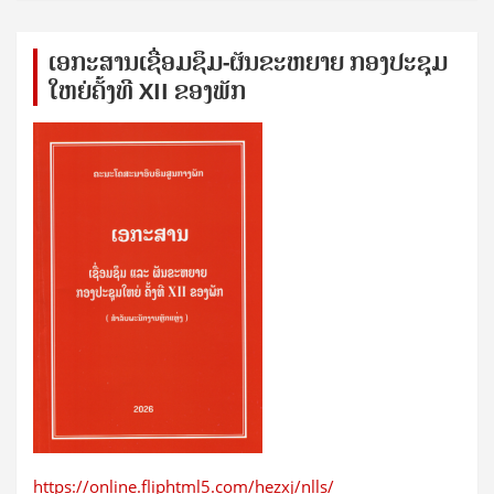
ເອກ​ະ​ສານ​ເຊ​ື່ອມ​ຊ​ຶມ-ຜັນ​ຂະ​ຫ​ຍາຍ ກອງ​ປະ​ຊຸມ​
ໃຫຍ່​ຄັ້ງ​ທີ XII ຂອງ​ພັກ
https://online.fliphtml5.com/hezxj/nlls/