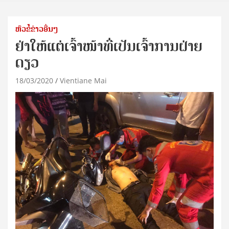
ຫົວຂໍ້ຂ່າວອື່ນໆ
ຢ່າໃຫ້ແຕ່ເຈົ້າໜ້າທີ່ເປັນເຈົ້າການຝ່າຍ
ດຽວ
18/03/2020
Vientiane Mai