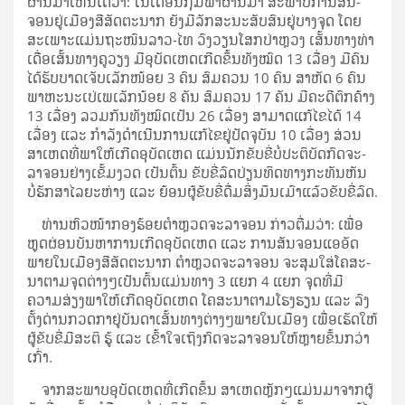
ຜ່ານ​ມາ​ເຫັນ​ໄດ້​ວ່າ: ໃນ​ເດືອນ​ກຸມ­ພາ​ຜ່ານ​ມາ ສະ­ພາບ​ການ​ສັນ­
ຈອນ​ຢູ່​ເມືອງ​ສີ​ສັດ­ຕະ​ນາກ ຍັງ​ມີ​ລັກ­ສະ­ນະ​ສັບ­ສົນ​ຢູ່​ບາງ​ຈຸດ ໂດຍ​
ສະ­ເພາະ​ແມ່ນ​ຖະ­ໜົນ​ລາວ-ໄທ ວົງ­ວຽນ​ໂສກ​ປ່າ​ຫຼວງ ເສັ້ນ­ທາງ​ທ່າ​
ເດື່ອ​ເສັ້ນ­ທາງ​ຄູ​ວຽງ ມີ​ອຸ­ບັດ­ເຫດ​ເກີດ​ຂຶ້ນ​ທັງ​ໝົດ 13 ເລື່ອງ ມີ​ຄົນ​
ໄດ້​ຮັບ​ບາດ­ເຈັບ​ເລັກ​ໜ້ອຍ 3 ຄົນ ສົມ­ຄວນ 10 ຄົນ ສາ­ຫັດ 6 ຄົນ
ພາ­ຫະ­ນະ​ເປ່​ເພ​ເລັກ​ນ້ອຍ 8 ຄັນ ສົມ­ຄວນ 17 ຄັນ ມີ​ຄະ­ດີ​ຕົກ​ຄ້າງ
13 ເລື່ອງ ລວມ​ກັນ​ທັງ​ໝົດ​ເປັນ 26 ເລື່ອງ ສາ­ມາດ​ແກ້​ໄຂ​ໄດ້ 14
ເລື່ອງ ແລະ ກຳ­ລັງ​ດຳ­ເນີນ​ການ​ແກ້​ໄຂ​ຢູ່​ປັດ­ຈຸ­ບັນ 10 ເລື່ອງ ສ່ວນ​
ສາ­ເຫດ​ທີ່​ພາ­ໃຫ້​ເກີດ​ອຸ­ບັດ­ເຫດ ແມ່ນ​ນັກ​ຂັບ​ຂີ່​ບໍ່​ປະ­ຕິ­ບັດ​ກົດ​ຈະ­
ລາ­ຈອນ​ຢ່າງ​ເຂັ້ມ​ງວດ ເປັນ­ຕົ້ນ ຂັບ​ຂີ່​ລົດ​ປ່ຽນ​ທິດ​ທາງ​ກະ­ທັນ­ຫັນ
ບໍ່​ຮັກ­ສາ​ໄລ­ຍະ​ຫ່າງ ແລະ ຍ້ອນ​ຜູ້​ຂັບ​ຂີ່​ດື່ມ​ສິ່ງ​ມຶນ­ເມົາ​ແລ້ວ​ຂັບ​ຂີ່​ລົດ.
ທ່ານ​ຫົວ­ໜ້າ​ກອງ­ຮ້ອຍ​ຕຳ­ຫຼວດ​ຈະ­ລາ­ຈອນ ກ່າວ​ຕື່ມ​ວ່າ: ເພື່ອ​
ຫຼຸດ­ຜ່ອນ​ບັນ­ຫາ​ການ​ເກີດ​ອຸ­ບັດ­ເຫດ ແລະ ການ​ສັນ­ຈອນ​ແອ​ອັດ
ພາຍ​ໃນ​ເມືອງ​ສີ​ສັດ­ຕະ​ນາກ ຕຳ­ຫຼວດ​ຈະ­ລາ­ຈອນ ຈະ​ສຸມ​ໃສ່​ໂຄ­ສະ­
ນາ​ຕາມ​ຈຸດ​ຕ່າງໆ​ເປັນ­ຕົ້ນ​ແມ່ນ​ທາງ 3 ແຍກ 4 ແຍກ ຈຸດ​ທີ່​ມີ​
ຄວາມ​ສ່ຽງ​ພາ­ໃຫ້​ເກີດ​ອຸ­ບັດ­ເຫດ ໂຄ­ສະ­ນາ​ຕາມ​ໂຮງ­ຮຽນ ແລະ ລົງ​
ຕັ້ງ​ດ່ານ​ກວດ­ກາ​ຢູ່​ບັນ­ດາ​ເສັ້ນ­ທາງ​ຕ່າງໆ​ພາຍ​ໃນ​ເມືອງ ເພື່ອ​ເຮັດ​ໃຫ້​
ຜູ້​ຂັບ​ຂີ່​ມີ​ສະ­ຕິ ຮູ້ ແລະ ເຂົ້າ­ໃຈ​ເຖິງ​ກົດ​ຈະ­ລາ­ຈອນ​ໃຫ້​ຫຼາຍ​ຂຶ້ນ​ກວ່າ​
ເກົ່າ.
ຈາກ​ສະ­ພາບ​ອຸ­ບັດ­ເຫດ​ທີ່​ເກີດ​ຂຶ້ນ ສາ­ເຫດ​ຫຼັກໆ​ແມ່ນ​ມາ​ຈາກ​ຜູ້​