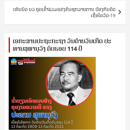
ເທັນນິດ ນວ ຢຸດເຂົ້າຮ່ວມແຂ່ງຂັນທຸກລາຍການ ປ້ອງກັນຕິດ
ເຊື້ອໂຄວິດ-19
ເອ​ກະ​ສານ​ປະ​ຖະ​ກະ​ຖ​າ ວັນ​ຄ້າຍ​ວັນ​ເກີດ ປ​ະ​
ທານ​ສຸ​ພາ​ນຸ​ວົງ ຄົບ​ຮອບ 114 ປີ