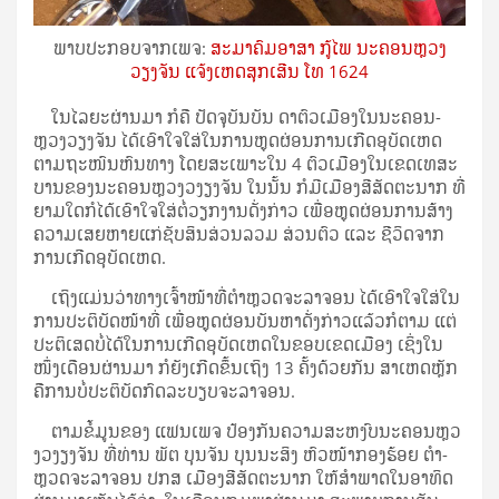
ພາບປະກອບຈາກເພຈ:
ສະມາຄົມອາສາ ກູ້ໄພ ນະຄອນຫຼວງ
ວຽງຈັນ ແຈ້ງເຫດສຸກເສີນ ໂທ 1624
ໃນ​ໄລ­ຍະ​ຜ່ານ​ມາ ກໍ​ຄື ປັດ­ຈຸ­ບັນ​ບັນ ດາ​ຕົວ​ເມືອງ​ໃນ​ນະ­ຄອນ­
ຫຼວງ​ວຽງ​ຈັນ ໄດ້​ເອົາ­ໃຈ­ໃສ່​ໃນ​ການ​ຫຼຸດ­ຜ່ອນ​ການ​ເກີດ​ອຸ­ບັດ­ເຫດ​
ຕາມ​ຖະ­ໜົນ​ຫົນ­ທາງ ໂດຍ​ສະ­ເພາະ​ໃນ 4 ຕົວ​ເມືອງ​ໃນ​ເຂດ​ເທ­ສະ​
ບານ​ຂອງ​ນະ­ຄອນ​ຫຼວ​ງວ​ງຽງ​ຈັນ ໃນ​ນັ້ນ ກໍ​ມີ​ເມືອງ​ສີ​ສັດ­ຕະ​ນາກ ທີ່​
ຍາມ​ໃດ​ກໍ​ໄດ້​ເອົາ­ໃຈ­ໃສ່​ຕໍ່​ວຽກ​ງານ​ດັ່ງ­ກ່າວ ເພື່ອ​ຫຼຸດ­ຜ່ອນ​ການ​ສ້າງ​
ຄວາມ​ເສຍ​ຫາຍ​ແກ່​ຊັບ​ສິນ​ສ່ວນ​ລວມ ສ່ວນ​ຕົວ ແລະ ຊີ­ວິດ​ຈາກ​
ການ​ເກີດ​ອຸ­ບັດ­ເຫດ.
ເຖິງ​ແມ່ນ​ວ່າ​ທາງ​ເຈົ້າ​ໜ້າ­ທີ່​ຕຳ­ຫຼວດ​ຈະ­ລາ­ຈອນ ໄດ້​ເອົາ­ໃຈ­ໃສ່​ໃນ​
ການ​ປະ­ຕິ­ບັດ​ໜ້າ­ທີ່ ເພື່ອ​ຫຼຸດ­ຜ່ອນ​ບັນ­ຫາ​ດັ່ງ­ກ່າວ​ແລ້ວ​ກໍ​ຕາມ ແຕ່​
ປະ­ຕິ­ເສດ​ບໍ່​ໄດ້​ໃນ​ການ​ເກີດ​ອຸ­ບັດ­ເຫດ​ໃນ​ຂອບ​ເຂດ​ເມືອງ ເຊິ່ງ​ໃນ​
ໜຶ່ງ​ເດືອນ​ຜ່ານ​ມາ ກໍ​ຍັງ​ເກີດ​ຂຶ້ນ​ເຖິງ 13 ຄັ້ງ​ດ້ວຍ​ກັນ ສາ­ເຫດ​ຫຼັກ​
ຄື​ການ​ບໍ່​ປະ­ຕິ­ບັດ​ກົດ​ລະ­ບຽບ​ຈະ­ລາ­ຈອນ.
ຕາມ​ຂໍ້​ມູນ​ຂອງ ແຟນ​ເພ​ຈ ປ້ອງ​ກັນ​ຄວາມ​ສະ­ຫງົບ​ນະ­ຄອນ​ຫຼວ​
ງວ​ງຽງ​ຈັນ ທີ່​ທ່ານ ພັຕ ບຸນ​ຈັນ ບຸນ​ນະ​ສິງ ຫົວ­ໜ້າ​ກອງ­ຮ້ອຍ ຕຳ­
ຫຼວດ​ຈະ­ລາ­ຈອນ ປກສ ເມືອງ​ສີ​ສັດ­ຕະ​ນາກ ໃຫ້​ສຳ­ພາດ​ໃນ​ອາ­ທິດ​