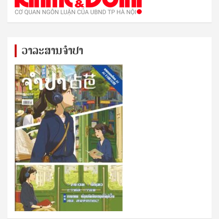
ວາລະສານຈຳປາ