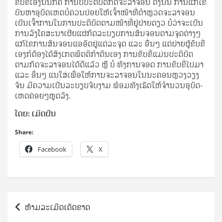
ຂັບ​ຂີ່​ເອງ​ນັ້ນ​ກໍ​ຄື ການ​ບໍ່​ປະ­ຕິ­ບັດ​ກົດ​ຈະ­ລາ­ຈອນ ດັ່ງ­ນັ້ນ ການ​ແກ້​ໄຂ​
ບັນ­ຫາ​ອຸ­ບັດ­ເຫດ​ບໍ່​ຄວນ​ປ່ອຍ​ໃຫ້​ເຈົ້າ​ໜ້າ­ທີ່​ຕຳ­ຫຼວດ​ຈະ­ລາ­ຈອນ
ເປັນ​ເຈົ້າ​ການ​ໃນ​ການ​ປະ­ຕິ­ບັດ​ຕາມ​ໜ້າ­ທີ່​ຢູ່​ຝ່າຍ​ດຽວ ບໍ່​ວ່າ​ຈະ​ເປັນ​
ການ​ລົງ​ໂຄ­ສະ­ນາ​ເຜີຍ­ແຜ່​ກົດ​ລະ­ບຽບ​ການ​ສັນ­ຈອນ​ຕາມ​ຈຸດ​ຕ່າງໆ
ແກ້​ໄຂ​ການ​ສັນ­ຈອນ​ແອ​ອັດ​ຢູ່​ແຕ່​ລະ​ຈຸດ ແລະ ອື່ນໆ ແຕ່​ຝ່າຍ​ຜູ້​ຂັບ​ຂີ່​
ເອງ​ກໍ​ຕ້ອງ​ໄດ້​ສັງ­ເກດ​ພຶດ­ຕິ​ກຳ​ຕົນ​ເອງ ການ​ຂັບ​ຂີ່​ແມ່ນ​ປະ­ຕິ­ບັດ​
ຕາມ​ກົດ​ຈະ­ລາ­ຈອນ​ໄດ້​ດີ​ແລ້ວ ຫຼື ບໍ່ ທັງ​ການ​ຈອດ ການ​ຂັບ​ຂີ່​ໄປ​ມາ
ແລະ ອື່ນໆ ແນ­ໃສ່​ເພື່ອ​ໃຫ້­ການ​ຈະ­ລາ­ຈອນ​ໃນ​ນະ­ຄອນ­ຫຼວງ​ວຽງ​
ຈັນ ມີ​ຄວາມ​ເປັນ​ລະ­ບຽບ​ຈົບ­ງາມ ພ້ອມ​ທັງ​ເຮັດ​ໃຫ້​ຈຳ­ນວນ​ອຸ­ບັດ­
ເຫດ​ຄ່ອຍໆ​ຫຼຸດ​ລົງ.
ໂດຍ: ເມັດ​ຝົນ
Share:
Facebook
X
Post
ຫ້າມ​ລະເມີດ​ເດັດຂາດ
navigation