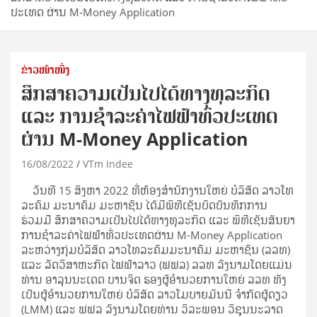
ປະເທດ ຜ່ານ M-Money Application
ຂ່າວໜ້າໜຶ່ງ
ສຶກສາຄວາມເປັນໄປໄດ້ທາງທຸລະກິດ
ແລະ ການຊໍາລະຄ່າໄຟຟ້າທົ່ວປະເທດ
ຜ່ານ M-Money Application
16/08/2022
VTm Indee
ວັນທີ 15 ສິງຫາ 2022 ທີ່ຫ້ອງສໍານັກງານໃຫຍ່ ບໍລິສັດ ລາວໂທ
ລະຄົມ ມະນາຄົມ ມະຫາຊົນ ໄດ້ມີພິທີເຊັນບົດບັນທຶກການ
ຮ່ວມມື ສຶກສາຄວາມເປັນໄປໄດ້ທາງທຸລະກິດ ແລະ ພິທີເຊັນສັນຍາ
ການຊໍາລະຄ່າໄຟຟ້າທົ່ວປະເທດຜ່ານ M-Money Application
ລະຫວ່າງກຸ່ມບໍລິສັດ ລາວໂທລະຄົມມະນາຄົມ ມະຫາຊົນ (ລລທ)
ແລະ ລັດວິສາຫະກິດ ໄຟຟ້າລາວ (ຟຟລ) ລລທ ລົງນາມໂດຍແມ່ນ
ທ່ານ ອາລຸນນະເດດ ບານຈິດ ຮອງຜູ້ອໍານວຍການໃຫຍ່ ລລທ ທັງ
ເປັນຜູ້ອໍານວຍການໃຫຍ່ ບໍລິສັດ ລາວໂມບາຍມັນນີ ຈໍາກັດຜູ້ດຽວ
(LMM) ແລະ ຟຟລ ລົງນາມໂດຍທ່ານ ວິລະພອນ ວິຊຸນນະລາດ