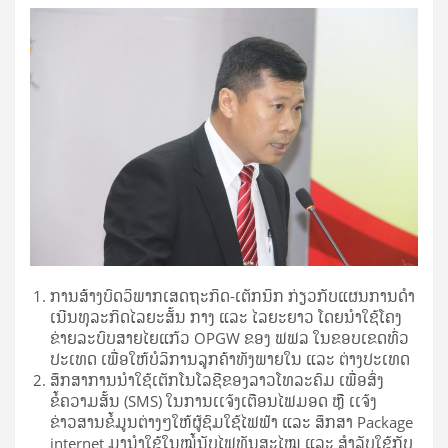
ການສ້າງບົດວິພາກເສດຖະກິດ-ເຕັກນິກ ກ່ຽວກັບແຜນການດໍາ
ເນີນທຸລະກິດໄລຍະສັ້ນ ກາງ ແລະ ໄລຍະຍາວ ໂດຍນຳໃຊ້ໂຄງ
ຂ່າຍລະບົບສາຍໄຍແກ້ວ OPGW ຂອງ ຟຟລ ໃນຂອບເຂດທົ່ວ
ປະເທດ ເພື່ອໃຫ້ບໍລິການລູກຄ້າທັງພາຍໃນ ແລະ ຕ່າງປະເທດ
ສຶກສາການນໍາໃຊ້ເຕັກໂນໂລຊີຂອງລາວໂທລະຄົມ ເພື່ອສົ່ງ
ຂໍ້ຄວາມສັ້ນ (SMS) ໃນການເເຈ້ງເຕືອນໄຟມອດ ຫຼື ເເຈ້ງ
ຂ່າວສານຂໍ້ມູນຕ່າງໆໃຫ້ຜູ້ຊົມໃຊ້ໄຟຟ້າ ແລະ ສຶກສາ Package
internet ມານໍາໃຊ້ໃນໝໍ້ນັບໄຟທັນສະໄໝ ແລະ ສໍາລັບໃຊ້ກັບ