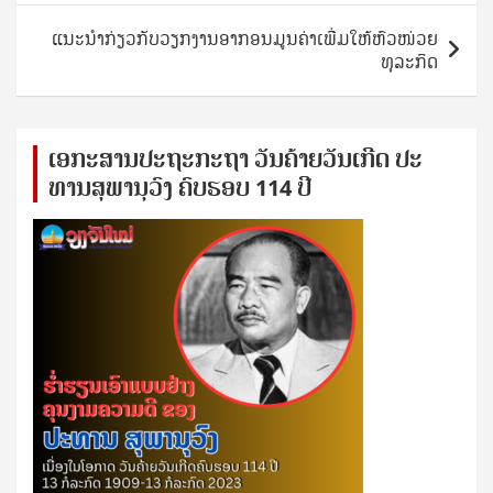
ແນະນໍາກ່ຽວກັບວຽກງານອາກອນມູນຄ່າເພີ່ມໃຫ້ຫົວໜ່ວຍ
ທຸລະກິດ
ເອ​ກະ​ສານ​ປະ​ຖະ​ກະ​ຖ​າ ວັນ​ຄ້າຍ​ວັນ​ເກີດ ປ​ະ​
ທານ​ສຸ​ພາ​ນຸ​ວົງ ຄົບ​ຮອບ 114 ປີ