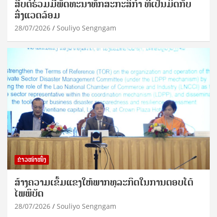
ສືບຕໍ່ຮ່ວມມືພັດທະນາທັກສະກະສິກຳ ທີ່ເປັນມິດກັບ
ສິ່ງແວດລ້ອມ
28/07/2026
Souliyo Sengngam
ຂ່າວໜ້າໜຶ່ງ
ສ້າງຄວາມເຂັ້ມແຂງໃຫ້ພາກທຸລະກິດໃນການຕອບໂຕ້
ໄພພິບັດ
28/07/2026
Souliyo Sengngam