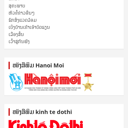
ສຸ​ຂະ​ພາບ
ຫົວຂໍ້ຂ່າວອື່ນໆ
ຮັກສິ່ງແວດລ້ອມ
ເບິ່ງບ້ານເຂົາເອົາບົດຮຽນ
ເລື່ອງສັ້ນ
ເວົ້າສູ່ກັນຟັງ
ໜັງ​ສື​ພິມ Hanoi Moi
ໜັງ​ສື​ພິມ kinh te dothi