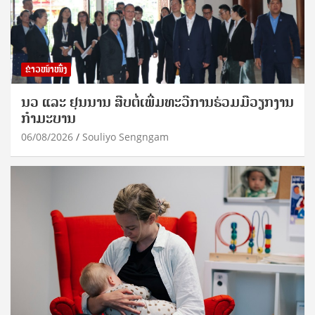
ຂ່າວໜ້າໜຶ່ງ
ນວ ແລະ ຢຸນນານ ສືບຕໍ່ເພີ່ມທະວີການຮ່ວມມືວຽກງານ
ກຳມະບານ
06/08/2026
Souliyo Sengngam