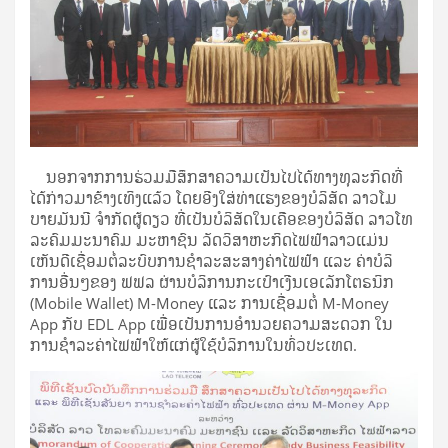
ນອກຈາກການຮ່ວມມືສຶກສາຄວາມເປັນໄປໄດ້ທາງທຸລະກິດທີ່
ໄດ້ກ່າວມາຂ້າງເທິງແລ້ວ ໂດຍອີງໃສ່ທ່າແຮງຂອງບໍລິສັດ ລາວໂມ
ບາຍມັນນີ ຈໍາກັດຜູ້ດຽວ ທີ່ເປັນບໍລິສັດໃນເຄືອຂອງບໍລິສັດ ລາວໂທ
ລະຄົມມະນາຄົມ ມະຫາຊົນ ລັດວິສາຫະກິດໄຟຟ້າລາວແມ່ນ
ເຫັນດີເຊື່ອມຕໍ່ລະບົບການຊໍາລະສະສາງຄ່າໄຟຟ້າ ແລະ ຄ່າບໍລິ
ການອື່ນໆຂອງ ຟຟລ ຜ່ານບໍລິການກະເປົາເງີນເອເລັກໂຕຣນິກ
(Mobile Wallet) M-Money ແລະ ການເຊື່ອມຕໍ່ M-Money
App ກັບ EDL App ເພື່ອເປັນການອຳນວຍຄວາມສະດວກ ໃນ
ການຊຳລະຄ່າໄຟຟ້າໃຫ້ແກ່ຜູ້ໃຊ້ບໍລິການໃນທົ່ວປະເທດ.