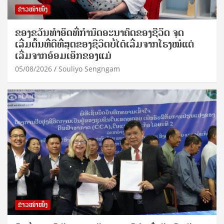
ຂ່າວໜ້າໜຶ່ງ
ຂອງຂວັນທໍາອິດທີ່ກໍານົດອະນາຄົດຂອງຊີວິດ ຈຸດ
ເລີ່ມຕົ້ນທີ່ດີທີ່ສຸດຂອງຊີວິດບໍ່ໄດ້ເລີ່ມຈາກໂຮງໝໍແຕ່
ເລີ່ມຈາກອ້ອມເອິກຂອງແມ່
05/08/2026
Souliyo Sengngam
ຂ່າວໜ້າໜຶ່ງ