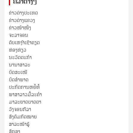
ຄໍລຳຕ່າງໆ
ຂ່າວຕ່າງປະເທດ
ຂ່າວ​ຕ່າງ​ແຂວງ
ຂ່າວໜ້າໜຶ່ງ
ຈະລາຈອນ
ດັບເຫງົາເຊົາຄຽດ
ທ່ອງທ່ຽວ
ນະວັດຕະກໍາ
ນານາສາລະ
ບົດສະເໜີ
ບົດສໍາພາດ
ປະກົດການຫຍໍ້ທໍ້
ພາສາລາວມື້ລະຄຳ
ມາລະຍາດບາດຕາ
ວົງຈອນກີລາ
ສັງຄົມກົດໝາຍ
ສາລະໜ້າຮູ້
ສຶກສາ