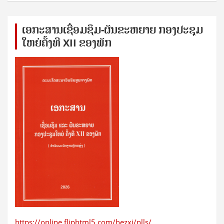
ເອກ​ະ​ສານ​ເຊ​ື່ອມ​ຊ​ຶມ-ຜັນ​ຂະ​ຫ​ຍາຍ ກອງ​ປະ​ຊຸມ​
ໃຫຍ່​ຄັ້ງ​ທີ XII ຂອງ​ພັກ
https://online.fliphtml5.com/hezxj/nlls/