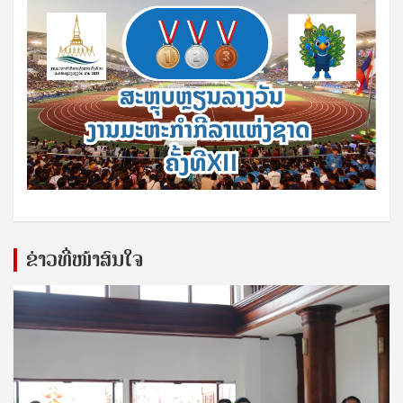
ຂ່າວທີ່ໜ້າສົນໃຈ