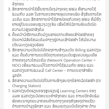
ອົງກອນ
ສຶກສາການນໍາໃຊ້ພື້ນຖານໂຄງລ່າງຂອງ ຟຟລ ທີ່ສາມາດໃຊ້
ຮ່ວມກັບ ລລທ ໃນການຂະຫຍາຍອຸປະກອນຮັບ-ສົ່ງສັນຍານໂທ
ລະຄົມ ແລະ ສຶກສາການນໍາໃຊ້ສາຍໄຍແກ້ວຂອງ ຟຟລ ທີ່ມີຢັ່ງ
ຢາຍຢູ່ໃນນະຄອນຫຼວງວຽງຈັນ ເພືີ່ອໃຫ້ບໍລິການອິນເຕີເນັດ
ຄວາມໄວສູງແກ່ສັງຄົມ
ຄົ້ນຄວ້າວິທີການເກັບມ້ຽນສາຍເກາະຫ້ອຍເສົາໄຟຟ້າຂອງ
ບັນດາບໍລິສັດໂທລະຄົມຕ່າງໆຢູ່ຕາມເສົາໄຟຟ້າ ໃຫ້ມີຄວາມ
ເປັນລະບຽບຮຽບຮ້ອຍ
ສຶກສາຄວາມເປັນໄປໄດ້ຂອງການສ້າງລະບົບ Billing ແລກປ່ຽນ
ແລະ ຄົ້ນຄ້ວາການປະຕິບັດງານຂອງລະບົບສູນຄວບຄຸມເຄືອ
ຂ່າຍຂອງລາວໂທລະຄົມ (Network Operation Center =
NOC) ເພື່ອມາຮ່ວມມືໃນການນໍາໃຊ້ຮ່ວມກັບ ຟຟລ ແລະ
ແລກປ່ຽນການຮ່ວມມື Call Center – ການປະຊາສໍາພັນ
ລູກຄ້າ
ສຶກສາຄວາມເປັນໄປໄດ້ໃນການສ້າງສະຖານີສາກລົດໄຟຟ້າ (EV
Charging Station)
ແລກປ່ຽນບົດຮຽນຂອງສູນຮຽນຮູ້ Learning Centers ຂອງ
ລລທ ແລກປ່ຽນວັດທະນະທໍາອົງກອນ ແລະ ການເຝິກອົບຮົມ
ພັດທະນາບຸກຄະລາກອນດ້ານຕ່າງໆຂອງທັງສອງຝ່າຍເຊັ່ນ:
ດ້ານການບໍາລຸງຮັກສາ ແລະ ສ້ອມແປງລະບົບໂຄງຂ່າຍ ດ້ານ