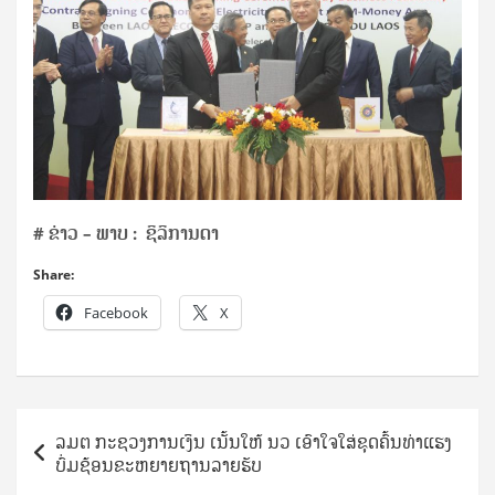
#
ຂ່າວ – ພາບ : ຊິລິການດາ
Share:
Facebook
X
Post
ລມຕ ກະຊວງການເງິນ ເນັ້ນໃຫ້ ນວ ເອົາໃຈໃສ່ຂຸດຄົ້ນທ່າແຮງ
navigation
ບົ່ມຊ້ອນຂະຫຍາຍຖານລາຍຮັບ