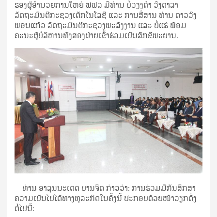
ຮອງຜູ້ອໍານວຍການໃຫຍ່ ຟຟລ ມີທ່ານ ບໍ່ວຽງຄຳ ວົງດາລາ
ລັດຖະມົນຕີກະຊວງເຕັກໂນໂລຊີ ແລະ ການສື່ສານ ທ່ານ ດາວວົງ
ພອນແກ້ວ ລັດຖະມົນຕີກະຊວງພະລັງງານ ແລະ ບໍ່ແຮ່ ພ້ອມ
ຄະນະຜູ້ບໍລິຫານທັງສອງຝ່າຍເຂົ້າຮ່ວມເປັນສັກຂີພະຍານ.
ທ່ານ ອາລຸນນະເດດ ບານຈິດ ກ່າວວ່າ: ການຮ່ວມມືກັນສຶກສາ
ຄວາມເປັນໄປໄດ້ທາງທຸລະກິດໃນຄັ້ງນີ້ ປະກອບດ້ວຍໜ້າວຽກດັ່ງ
ຕໍ່ໄປນີ້: