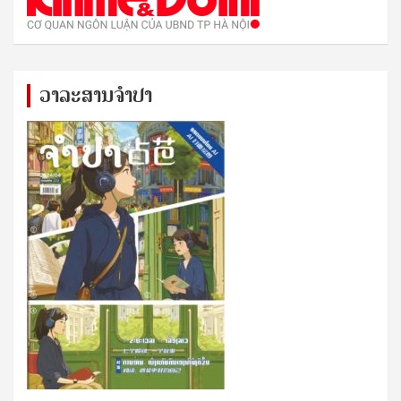
ວາລະສານຈຳປາ