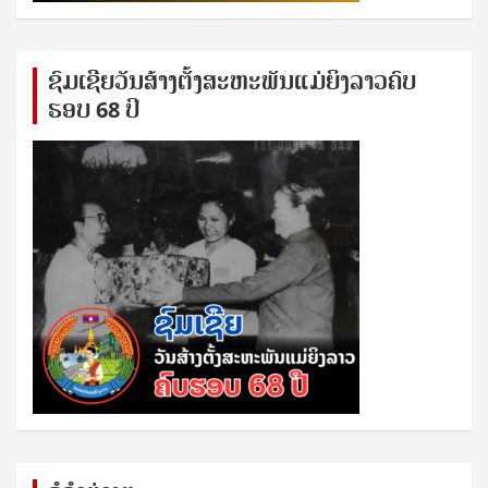
ຊົ​ມ​ເຊີຍ​ວັນ​ສ້າງ​ຕັ້ງ​ສະ​ຫະ​ພັນ​ແມ່​ຍິງ​​ລາວຄົບ​
ຮອບ 68 ປິ