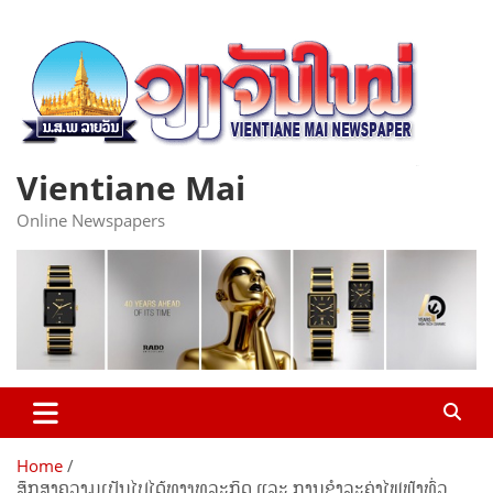
Skip
to
content
Vientiane Mai
Online Newspapers
Home
ສຶກສາຄວາມເປັນໄປໄດ້ທາງທຸລະກິດ ແລະ ການຊໍາລະຄ່າໄຟຟ້າທົ່ວ