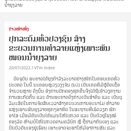
ນໍ້າຍຸງລາຍ
ຂ່າວໜ້າໜຶ່ງ
ປຸກລະດົມທົ່ວປວງຊົນ ສ້າງ
ຂະບວນການທຳລາຍແຫຼ່ງເພາະພັນ
ໜອນນໍ້າຍຸງລາຍ
20/07/2022
VTm Indee
ປັດຈຸບັນ ພະຍາດໄຂ້ຍຸງກຳລັງລະບາດຢ່າງໜັກໃນຂອບເຂດທົ່ວ
ປະເທດ ໃນນີ້ ນະຄອນຫຼວງວຽງຈັນ (ນວ) ເປັນເຂດທີ່ມີຜູ້ຕິດເຊື້ອ
ຈຳນວນຫຼາຍ ດັ່ງນັ້ນ ອົງການປົກຄອງທຸກຂັ້ນຈຶ່ງໄດ້ຖືເອົາວຽກງານ
ການສະກັດກັ້ນ ແລະ ຕ້ານພະຍາດດັ່ງກ່າວເປັນສຳຄັນ ແລະ ເປັນບຸ
ລິມະສິດໃນການຈັດສັນເວລາສ້າງຂະບວນການອະນາໄມ ທໍາລາຍ
ແຫຼ່ງເພາະພັນຍຸງລາຍທຸກໆອາທິດ ໃນສະຖານທີ່ເຮັດວຽກ ພັກ
ອາໄສ ເມື່ອມີຄົນເປັນໄຂ້ແມ່ນໃຫ້ໄປກວດ ແລະ ປິ່ນປົວຢູ່ໂຮງໝໍ
ຂອງລັດ ຫ້າມບໍ່ໃຫ້ໄປກວດຕາມຄລີນິກ ຫຼື ຊື້ຢາມາກິນເອງ ແລະ
ປິ່ນປົວຕົນເອງຢູ່ເຮືອນ ເພາະອາດຈະພາໃຫ້ມີອາການສົນ ແລະ