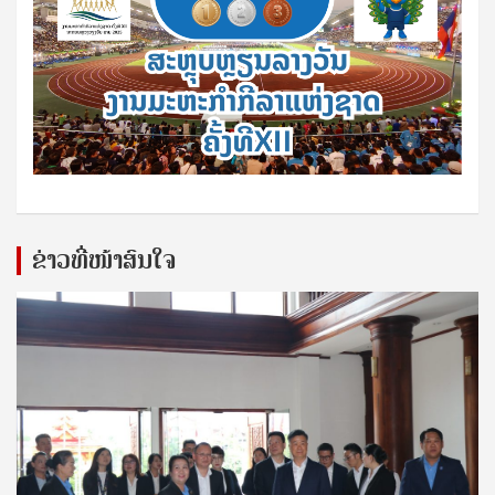
ຂ່າວທີ່ໜ້າສົນໃຈ