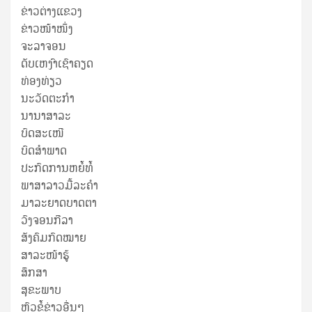
ຂ່າວ​ຕ່າງ​ແຂວງ
ຂ່າວໜ້າໜຶ່ງ
ຈະລາຈອນ
ດັບເຫງົາເຊົາຄຽດ
ທ່ອງທ່ຽວ
ນະວັດຕະກໍາ
ນານາສາລະ
ບົດສະເໜີ
ບົດສໍາພາດ
ປະກົດການຫຍໍ້ທໍ້
ພາສາລາວມື້ລະຄຳ
ມາລະຍາດບາດຕາ
ວົງຈອນກີລາ
ສັງຄົມກົດໝາຍ
ສາລະໜ້າຮູ້
ສຶກສາ
ສຸ​ຂະ​ພາບ
ຫົວຂໍ້ຂ່າວອື່ນໆ