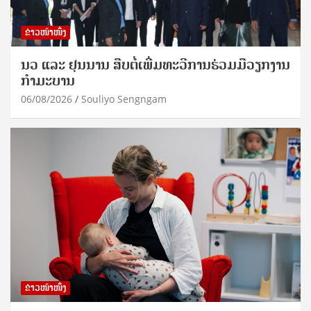
ຂ່າວໜ້າໜຶ່ງ
ນວ ແລະ ຢຸນນານ ສືບຕໍ່ເພີ່ມທະວີການຮ່ວມມືວຽກງານ
ກຳມະບານ
06/08/2026
Souliyo Sengngam
ຂ່າວໜ້າໜຶ່ງ