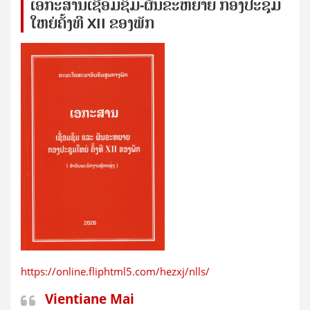
ເອກ​ະ​ສານ​ເຊ​ື່ອມ​ຊ​ຶມ-ຜັນ​ຂະ​ຫ​ຍາຍ ກອງ​ປະ​ຊຸມ​
ໃຫຍ່​ຄັ້ງ​ທີ XII ຂອງ​ພັກ
https://online.fliphtml5.com/hezxj/nlls/
Vientiane Mai