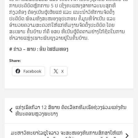
ການປະຕິບັດຫຼັກການ 5 ປ ເຊິ່ງຂະແໜງສາທາລະນະສຸກທີ່
ກ່ຽວຂ້ອງ ຕ້ອງເປັນຜູ້ເຜີຍແຜ່ ແລະ ແນະນໍາວິທີການຈັດຕັ້ງ
ປະຕິບັດ ພ້ອມທັງສະໜອງອຸປະກອນ ຂໍ້ມູນທີ່ຈຳເປັນ ແລະ
ອຳນວຍຄວາມສະດວກໃຫ້ແກ່ທີມງານຈັດຕັ້ງປະຕິບັດ ໂດຍ
ສະເພາະ ຂັ້ນບ້ານ ກໍຄື ອສບ ທີ່ເປັນຜູ້ຕິດຕາມຢ່າງໃກ້ຊິດໃນການ
ທຳລາຍແຫຼ່ງເພາະພັນຍຸງລາຍຢູ່ໃນຂັ້ນບ້ານ.
# ຂ່າວ – ພາບ : ອົ່ນ ໄຟສົມທອງ
Share:
Facebook
X
Post
ແຂ່ງເຮືອກີລາ 12 ສີພາຍ ຄັດເລືອກທີມເຮືອຊ່ວງຮ່ວມແຂ່ງຂັນ
navigation
ທີ່ນະຄອນຫຼວງພະບາງ
ມະຫາວິທະຍາໄລຊູໂຈລາວ ຈະສະໜອງທຶນການສຶກສາໃຫ້ແກ່