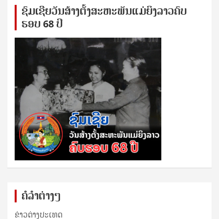
ຊົ​ມ​ເຊີຍ​ວັນ​ສ້າງ​ຕັ້ງ​ສະ​ຫະ​ພັນ​ແມ່​ຍິງ​​ລາວຄົບ​
ຮອບ 68 ປິ
ຄໍລຳຕ່າງໆ
ຂ່າວຕ່າງປະເທດ