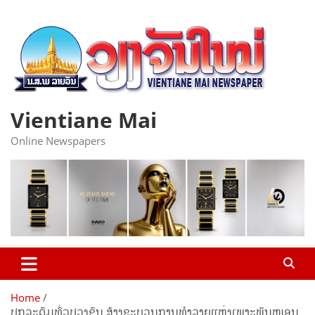
Skip
to
content
Vientiane Mai
Online Newspapers
Home
ປຸກລະດົມທົ່ວປວງຊົນ ສ້າງຂະບວນການທຳລາຍແຫຼ່ງເພາະພັນໜອນ