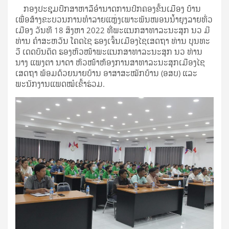
ກອງປະຊຸມປຶກສາຫາລືອຳນາດການປົກຄອງຂັ້ນເມືອງ ບ້ານ
ເພື່ອສ້າງຂະບວນການທຳລາຍແຫຼ່ງເພາະພັນໜອນນໍ້າຍຸງລາຍທົ່ວ
ເມືອງ ວັນທີ 18 ສິງຫາ 2022 ທີ່ພະແນກສາທາລະນະສຸກ ນວ ມີ
ທ່ານ ຄຳສະຫວັນ ໂຄດໄຊ ຮອງເຈົ້ນເມືອງໄຊເສດຖາ ທ່ານ ບຸນທະ
ວີ ເດດບັນດິດ ຮອງຫົວໜ້າພະແນກສາທາລະນະສຸກ ນວ ທ່ານ
ນາງ ແພງຕາ ນາດາ ຫົວໜ້າຫ້ອງການສາທາລະນະສຸກເມືອງໄຊ
ເສດຖາ ພ້ອມດ້ວຍນາຍບ້ານ ອາສາສະໝັກບ້ານ (ອສບ) ແລະ
ພະນັກງານແພດໝໍເຂົ້າຮ່ວມ.