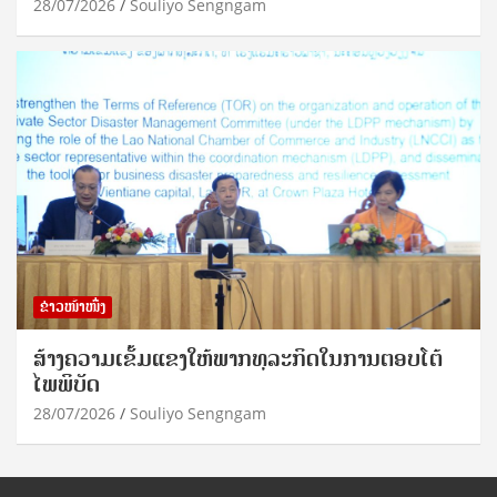
28/07/2026
Souliyo Sengngam
ຂ່າວໜ້າໜຶ່ງ
ສ້າງຄວາມເຂັ້ມແຂງໃຫ້ພາກທຸລະກິດໃນການຕອບໂຕ້
ໄພພິບັດ
28/07/2026
Souliyo Sengngam