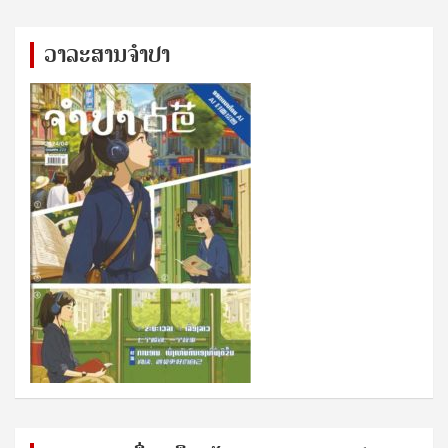
ວາລະສານຈຳປາ