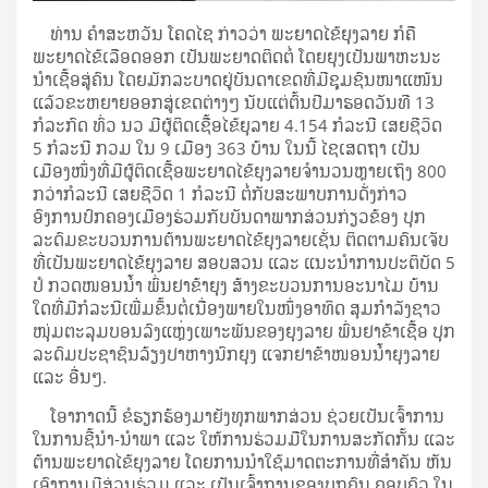
ທ່ານ ຄຳສະຫວັນ ໂຄດໄຊ ກ່າວວ່າ ພະຍາດໄຂ້ຍຸງລາຍ ກໍຄື
ພະຍາດໄຂ້ເລືອດອອກ ເປັນພະຍາດຕິດຕໍ່ ໂດຍຍຸງເປັນພາຫະນະ
ນຳເຊື້ອສູ່ຄົນ ໂດຍມັກລະບາດຢູ່ບັນດາເຂດທີ່ມີຊຸມຊົນໜາແໜ້ນ
ແລ້ວຂະຫຍາຍອອກສູ່ເຂດຕ່າງໆ ນັບແຕ່ຕົ້ນປີມາຮອດວັນທີ 13
ກໍລະກົດ ທົ່ວ ນວ ມີຜູ້ຕິດເຊື້ອໄຂ້ຍຸລາຍ 4.154 ກໍລະນີ ເສຍຊີວິດ
5 ກໍລະນີ ກວມ ໃນ 9 ເມືອງ 363 ບ້ານ ໃນນີ້ ໄຊເສດຖາ ເປັນ
ເມືອງໜຶ່ງທີ່ມີຜູ້ຕິດເຊື້ອພະຍາດໄຂ້ຍຸງລາຍຈຳນວນຫຼາຍເຖິງ 800
ກວ່າກໍລະນີ ເສຍຊີວິດ 1 ກໍລະນີ ຕໍ່ກັບສະພາບການດັ່ງກ່າວ
ອົງການປົກຄອງເມືອງຮ່ວມກັບບັນດາພາກສ່ວນກ່ຽວຂ້ອງ ປຸກ
ລະດົມຂະບວນການຕ້ານພະຍາດໄຂ້ຍຸງລາຍເຊັ່ນ ຕິດຕາມຄົນເຈັບ
ທີ່ເປັນພະຍາດໄຂ້ຍຸງລາຍ ສອບສວນ ແລະ ແນະນຳການປະຕິບັດ 5
ປໍ ກວດໜອນນໍ້າ ພົ່ນຢາຂ້າຍຸງ ສ້າງຂະບວນການອະນາໄມ ບ້ານ
ໃດທີ່ມີກໍລະນີເພີ່ມຂຶ້ນຕໍ່ເນື່ອງພາຍໃນໜຶ່ງອາທິດ ສຸມກຳລັງຊາວ
ໜຸ່ມຕະລຸມບອນລົງແຫຼ່ງເພາະພັນຂອງຍຸງລາຍ ພົ່ນຢາຂ້າເຊື້ອ ປຸກ
ລະດົມປະຊາຊົນລ້ຽງປາຫາງນົກຍຸງ ແຈກຢາຂ້າໜອນນໍ້າຍຸງລາຍ
ແລະ ອື່ນໆ.
ໂອາກາດນີ້ ຂໍຮຽກຮ້ອງມາຍັງທຸກພາກສ່ວນ ຊ່ວຍເປັນເຈົ້າການ
ໃນການຊີ້ນຳ-ນຳພາ ແລະ ໃຫ້ການຮ່ວມມືໃນການສະກັດກັ້ນ ແລະ
ຕ້ານພະຍາດໄຂ້ຍຸງລາຍ ໂດຍການນໍາໃຊ້ມາດຕະການທີ່ສຳຄັນ ຫັນ
ເອົາການມີສ່ວນຮ່ວມ ແລະ ເປັນເຈົ້າການຂອງບຸກຄົນ ຄອບຄົວ ໃນ