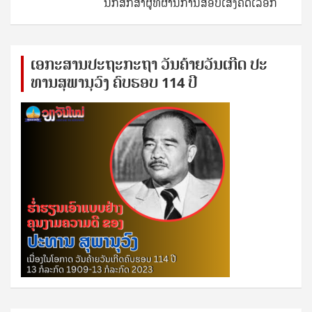
ນັກສຶກສາຜູ້ທີ່ຜ່ານການສອບເສັງຄັດເລືອກ
ເອ​ກະ​ສານ​ປະ​ຖະ​ກະ​ຖ​າ ວັນ​ຄ້າຍ​ວັນ​ເກີດ ປ​ະ​
ທານ​ສຸ​ພາ​ນຸ​ວົງ ຄົບ​ຮອບ 114 ປີ