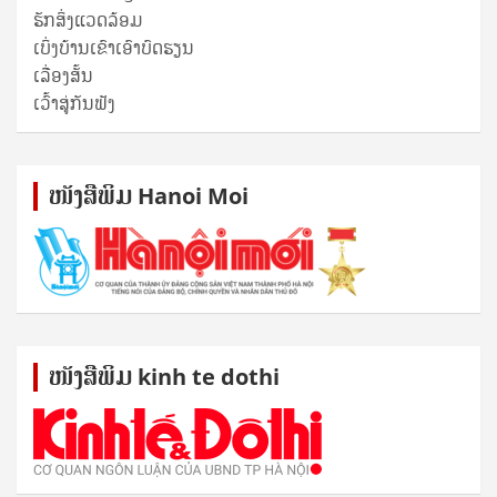
ຮັກສິ່ງແວດລ້ອມ
ເບິ່ງບ້ານເຂົາເອົາບົດຮຽນ
ເລື່ອງສັ້ນ
ເວົ້າສູ່ກັນຟັງ
ໜັງ​ສື​ພິມ Hanoi Moi
ໜັງ​ສື​ພິມ kinh te dothi