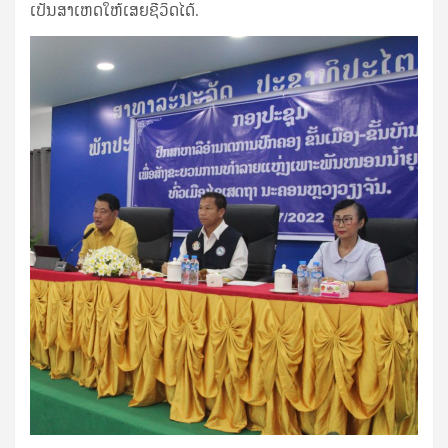
ເປັນສາເຫດໃຫ້ເສຍຊີວິດໄດ້.