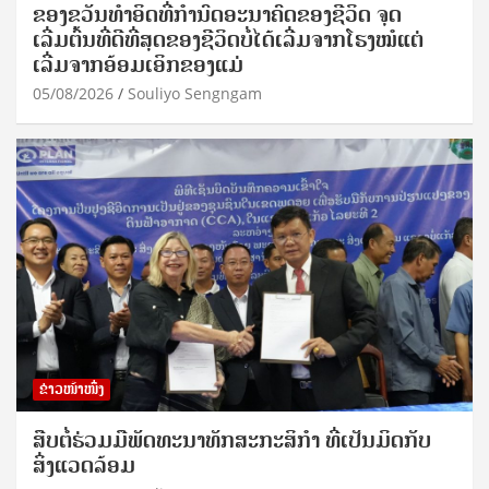
ຂອງຂວັນທໍາອິດທີ່ກໍານົດອະນາຄົດຂອງຊີວິດ ຈຸດ
ເລີ່ມຕົ້ນທີ່ດີທີ່ສຸດຂອງຊີວິດບໍ່ໄດ້ເລີ່ມຈາກໂຮງໝໍແຕ່
ເລີ່ມຈາກອ້ອມເອິກຂອງແມ່
05/08/2026
Souliyo Sengngam
ຂ່າວໜ້າໜຶ່ງ
ສືບຕໍ່ຮ່ວມມືພັດທະນາທັກສະກະສິກຳ ທີ່ເປັນມິດກັບ
ສິ່ງແວດລ້ອມ