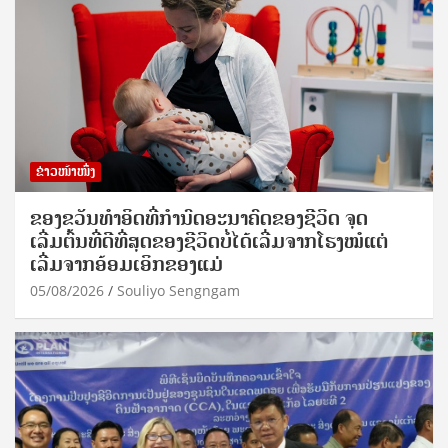
ຂ່າວໜ້າໜຶ່ງ
ຂອງຂວັນທໍາອິດທີ່ກໍານົດອະນາຄົດຂອງຊີວິດ ຈຸດ
ເລີ່ມຕົ້ນທີ່ດີທີ່ສຸດຂອງຊີວິດບໍ່ໄດ້ເລີ່ມຈາກໂຮງໝໍແຕ່
ເລີ່ມຈາກອ້ອມເອິກຂອງແມ່
05/08/2026
Souliyo Sengngam