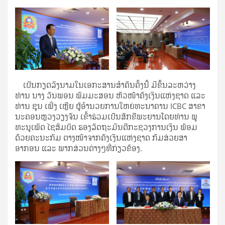
ເປັນກຽດລົງນາມໃນເອກະສານສຳຄັນຄັ້ງນີ້ ມີຂຶ້ນລະຫວ່າງ
ທ່ານ ນາງ ວັນພອນ ພົມມະສອນ ຫົວໜ້າຄັງເງິນແຫ່ງຊາດ ແລະ
ທ່ານ ຊຸນ ເຟິ່ງ ເຫຼີຍ ຜູ້ອຳນວຍການໃຫຍ່ທະນາຄານ ICBC ສາຂາ
ນະຄອນຫຼວງວຽງຈັນ ເຂົ້າຮ່ວມເປັນສັກຂີພະຍານໂດຍທ່ານ ພູ
ທະນູເພັດ ໄຊສົມບັດ ຮອງລັດຖະມົນຕີກະຊວງການເງິນ ພ້ອມ
ດ້ວຍຄະນະກົມ ຕາງໜ້າຈາກຄັງເງິນແຫ່ງຊາດ ກົມສ່ວຍສາ
ອາກອນ ແລະ ພາກສ່ວນຕ່າງໆທີ່ກ່ຽວຂ້ອງ.