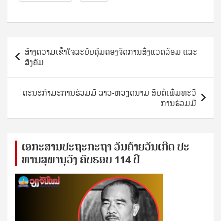
Post
ສ້າງຄວາມເຂົ້າໃຈລະບົບຄຸ້ມຄອງຈັດການສິ່ງແວດລ້ອມ ແລະ
navigation
ສັງຄົມ
ຄະນະກຳມະການຮ່ວມມື ລາວ-ຫວຽດນາມ ສືບຕໍ່ເພີ່ມທະວີ
ການຮ່ວມມື
ເອ​ກະ​ສານ​ປະ​ຖະ​ກະ​ຖ​າ ວັນ​ຄ້າຍ​ວັນ​ເກີດ ປ​ະ​
ທານ​ສຸ​ພາ​ນຸ​ວົງ ຄົບ​ຮອບ 114 ປີ