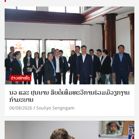
ຂ່າວໜ້າໜຶ່ງ
ນວ ແລະ ຢຸນນານ ສືບຕໍ່ເພີ່ມທະວີການຮ່ວມມືວຽກງານ
ກຳມະບານ
06/08/2026
Souliyo Sengngam