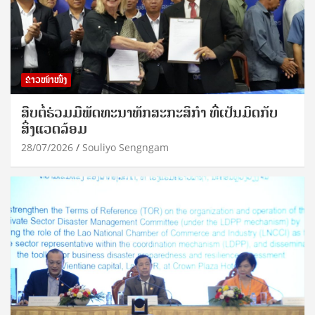
ຂ່າວໜ້າໜຶ່ງ
ສືບຕໍ່ຮ່ວມມືພັດທະນາທັກສະກະສິກຳ ທີ່ເປັນມິດກັບ
ສິ່ງແວດລ້ອມ
28/07/2026
Souliyo Sengngam