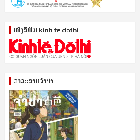
ໜັງ​ສື​ພິມ kinh te dothi
ວາລະສານຈຳປາ