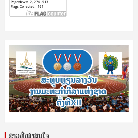
ຂ່າວທີ່ໜ້າສົນໃຈ