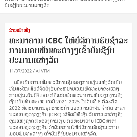
ບັນຊີງົບປະມານແຫ່ງລັດ
ຂ່າວໜ້າໜຶ່ງ
ທະນາຄານ ICBC ໃຫ້ບໍລິການຮັບຊຳລະ
ການມອບພັນທະຕ່າງໆເຂົ້າບັນຊີງົບ
ປະມານແຫ່ງລັດ
11/07/2022
AI VTM
ເພື່ອເປັນການເພີ່ມທະວີການຄຸ້ມຄອງການເງິນແຫ່ງລັດເປັນ
ທັນສະໄໝ ສືບຕໍ່ຈັດຕັ້ງຜັນຂະຫຍາຍແຜນພັດທະນາຂະແໜງ
ການເງິນເປັນດີຈິຕອນ ກໍຄືແຜນພັດທະນາການຫັນວຽກງານຄັງ
ເງິນເປັນທັນສະໄໝ ແຕ່ປີ 2021-2025 ໃນວັນທີ 8 ກໍລະກົດ
2022 ທີ່ທະນາຄານອຸດສາຫະກຳ ແລະ ການຄ້າຈີນ ຈຳກັດ ສາຂາ
ນະຄອນຫຼວງວຽງຈັນ (ICBC) ໄດ້ຈັດພິທີເຊັນສັນຍາລະຫວ່າງຄັງ
ເງິນແຫ່ງຊາດ ກະຊວງການເງິນ ກັບທະນາຄານ ICBC ສາຂາ
ນະຄອນຫຼວງວຽງຈັນ ວ່າດ້ວຍການໃຫ້ບໍລິການຮັບຊຳລະການ
ມອບພັນທະຕ່າງໆ ເຂົ້າບັນຊີງົບປະມານແຫ່ງລັດ.