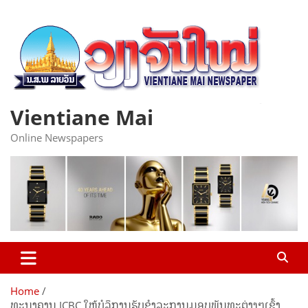
Skip
to
content
Vientiane Mai
Online Newspapers
Home
ທະນາຄານ ICBC ໃຫ້ບໍລິການຮັບຊຳລະການມອບພັນທະຕ່າງໆເຂົ້າ