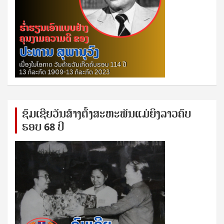
ຊົ​ມ​ເຊີຍ​ວັນ​ສ້າງ​ຕັ້ງ​ສະ​ຫະ​ພັນ​ແມ່​ຍິງ​​ລາວຄົບ​
ຮອບ 68 ປິ