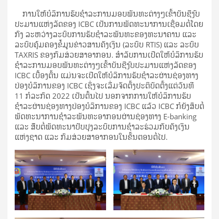
ການໃຫ້ບໍລິການຮັບຊຳລະການມອບພັນທະຕ່າງໆເຂົ້າບັນຊີງົບ
ປະມານແຫ່ງລັດຂອງ ICBC ເປັນການພັດທະນາການເຊື່ອມຕໍ່ໂດຍ
ກົງ ລະຫວ່າງລະບົບການຮັບຊຳລະພັນທະຂອງທະນາຄານ ແລະ
ລະບົບຄຸ້ມຄອງຂໍ້ມູນຂ່າວສານຄັງເງິນ (ລະບົບ RTIS) ແລະ ລະບົບ
TAXRIS ຂອງກົມສ່ວຍສາອາກອນ. ສຳລັບການເປີດໃຫ້ບໍລິການຮັບ
ຊຳລະການມອບພັນທະຕ່າງໆເຂົ້າບັນຊີງົບປະມານແຫ່ງລັດຂອງ
ICBC ເບື້ອງຕົ້ນ ແມ່ນຈະເປີດໃຫ້ບໍລິການຮັບຊຳລະຜ່ານຊ່ອງທາງ
ປ່ອງບໍລິການຂອງ ICBC ເຊິ່ງຈະເລີ່ມຈັດຕັ້ງປະຕິບັດຕັ້ງແຕ່ວັນທີ
11 ກໍລະກົດ 2022 ເປັນຕົ້ນໄປ ນອກຈາກການໃຫ້ບໍລິການຮັບ
ຊຳລະຜ່ານຊ່ອງທາງປ່ອງບໍລິການຂອງ ICBC ແລ້ວ ICBC ກໍຍັງສຶບຕໍ່
ພັດທະນາການຊຳລະພັນທະອາກອນຜ່ານຊ່ອງທາງ E-banking
ແລະ ສືບຕໍ່ພັດທະນາປັບປຸງລະບົບການຊຳລະຮ່ວມກັບຄັງເງິນ
ແຫ່ງຊາດ ແລະ ກົມສ່ວຍສາອາກອນໃນຂັ້ນຕອນຕໍ່ໄປ.