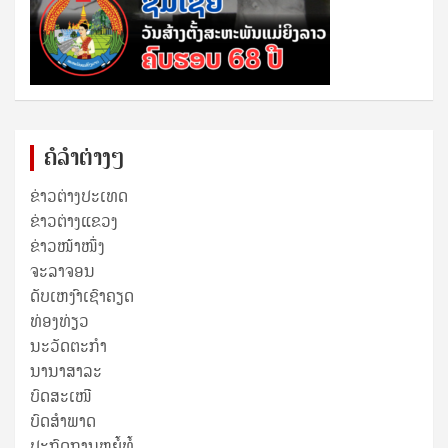
ຄໍລຳຕ່າງໆ
ຂ່າວຕ່າງປະເທດ
ຂ່າວ​ຕ່າງ​ແຂວງ
ຂ່າວໜ້າໜຶ່ງ
ຈະລາຈອນ
ດັບເຫງົາເຊົາຄຽດ
ທ່ອງທ່ຽວ
ນະວັດຕະກໍາ
ນານາສາລະ
ບົດສະເໜີ
ບົດສໍາພາດ
ປະກົດການຫຍໍ້ທໍ້