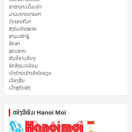
ພາສາລາວມື້ລະຄຳ
ມາລະຍາດບາດຕາ
ວົງຈອນກີລາ
ສັງຄົມກົດໝາຍ
ສາລະໜ້າຮູ້
ສຶກສາ
ສຸ​ຂະ​ພາບ
ຫົວຂໍ້ຂ່າວອື່ນໆ
ຮັກສິ່ງແວດລ້ອມ
ເບິ່ງບ້ານເຂົາເອົາບົດຮຽນ
ເລື່ອງສັ້ນ
ເວົ້າສູ່ກັນຟັງ
ໜັງ​ສື​ພິມ Hanoi Moi