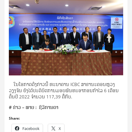
ໃນໂອກາດດັ່ງກ່າວນີ້ ທະນາຄານ ICBC ສາຂານະຄອນຫຼວງ
ວຽງຈັນ ຍັງໄດ້ປະຕິບັດການມອບພັນທະອາກອນກຳໄລ 6 ເດືອນ
ຕົ້ນປີ 2022 ຈຳນວນ 117,39 ຕື້ກີບ.
#
ຂ່າວ – ພາບ :
ຊິລິການດາ
Share:
Facebook
X