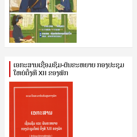
ເອກ​ະ​ສານ​ເຊ​ື່ອມ​ຊ​ຶມ-ຜັນ​ຂະ​ຫ​ຍາຍ ກອງ​ປະ​ຊຸມ​
ໃຫຍ່​ຄັ້ງ​ທີ XII ຂອງ​ພັກ