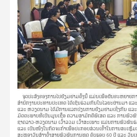
ຈຸດປະສົງຂອງການໄປຢ້ຽມຢາມຄັ້ງນີ້ ແມ່ນເພື່ອຜັນຂະຫຍາຍການຈ
ສຳນັກງານປະທານປະເທດ ໄດ້ເຊັນຮ່ວມກັນໃນໄລຍະຜ່ານມາ ແລະ
ແລະ ຫວຽດນາມ ໄດ້ມີການແລກປ່ຽນການຢ້ຽມຢາມເຊິ່ງກັນ ແລະ ກັ
ມິດຕະພາບທີ່ເປັນມູນເຊື້ອ ຄວາມສາມັກຄີພິເສດ ແລະ ການພົວພ
ຊາດລາວ-ຫວຽດນາມ ເວົ້າລວມ ເວົ້າສະເພາະ ແມ່ນການພົວພັນຮ
ແລະ ເປັນໜຶ່ງໃນກິດຈະກໍາເພື່ອປະກອບສ່ວນເຂົ້າໃນການສະເຫຼີ
ສະຫຼອງວັນສ້າງຕັ້ງສາຍພົວພັນການທູດ ຄົບຮອບ 60 ປີ ແລະ ວ