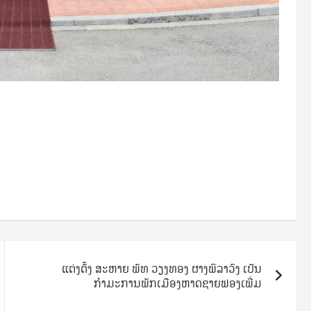
ແຕ່ງຕັ້ງ ສະຫາຍ ພັທ ວຽງທອງ ຜາງພິລາວົງ ເປັນ
ກຳມະການພັກເມືອງຫາດຊາຍຟອງເພີ່ມ