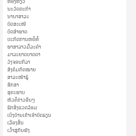
ທ່ອງທ່ຽວ
ນະວັດຕະກໍາ
ນານາສາລະ
ບົດສະເໜີ
ບົດສໍາພາດ
ປະກົດການຫຍໍ້ທໍ້
ພາສາລາວມື້ລະຄຳ
ມາລະຍາດບາດຕາ
ວົງຈອນກີລາ
ສັງຄົມກົດໝາຍ
ສາລະໜ້າຮູ້
ສຶກສາ
ສຸ​ຂະ​ພາບ
ຫົວຂໍ້ຂ່າວອື່ນໆ
ຮັກສິ່ງແວດລ້ອມ
ເບິ່ງບ້ານເຂົາເອົາບົດຮຽນ
ເລື່ອງສັ້ນ
ເວົ້າສູ່ກັນຟັງ