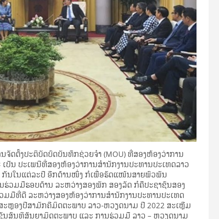
ັດຕັ້ງປະຕິບັດບົດບັນທຶກຊ່ວຍຈຳ (MOU) ທີ່ສອງຫ້ອງວ່າການ
 ເປັນ ປະເພນີທີ່ສອງຫ້ອງວ່າການສຳນັກງານປະທານປະເທດລາວ
ນໃນແຕ່ລະປີ ອີກດ້ານໜຶ່ງ ກໍເພື່ອຮັດແໜ້ນສາຍພົວພັນ
ັນຮ່ວມມືຮອບດ້ານ ລະຫວ່າງສອງພັກ ສອງລັດ ກໍຄືປະຊາຊົນສອງ
່ວມມືທີ່ດີ ລະຫວ່າງສອງຫ້ອງວ່າການສຳນັກງານປະທານປະເທດ
ມສະຫຼອງປີສາມັກຄີມິດຕະພາບ ລາວ-ຫວຽດນາມ ປີ 2022 ສະເຫຼີມ
ັນເຊັນສົນທິສັນຍາມິດຕະພາບ ແລະ ການຮ່ວມມື ລາວ – ຫວຽດນາມ