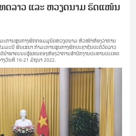
ເທດລາວ ແລະ ຫວຽດນາມ ຮັດແໜ້ນ
ມະການສູນກາງພັກກອມມູນິດຫວຽດນາມ ຫົວໜ້າຫ້ອງວ່າການ
ັມມະນີ ພົນເສນາ ກຳມະການສູນກາງພັກປະຊາຊົນປະຕິວັດລາວ
 ໄດ້ນຳພາຄະນະຜູ້ແທນຂອງຫ້ອງວ່າການສຳນັກງານປະທານປະເທດ
ງວັນທີ 16-21 ມິຖຸນາ 2022.