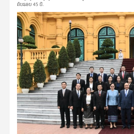
ຄົບຮອບ 45 ປີ.