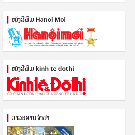
ໜັງ​ສື​ພິມ Hanoi Moi
ໜັງ​ສື​ພິມ kinh te dothi
ວາລະສານຈຳປາ