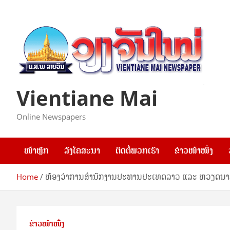
Skip
to
content
Vientiane Mai
Online Newspapers
ໜ້າຫຼັກ
ລົງໂຄສະນາ
ຕິດຕໍ່ພວກເຮົາ
ຂ່າວໜ້າໜຶ່ງ
Home
ຫ້ອງວ່າການສຳນັກງານປະທານປະເທດລາວ ແລະ ຫວຽດນາ
ຂ່າວໜ້າໜຶ່ງ