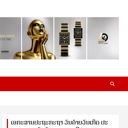
ເອ​ກະ​ສານ​ປະ​ຖະ​ກະ​ຖ​າ ວັນ​ຄ້າຍ​ວັນ​ເກີດ ປ​ະ​