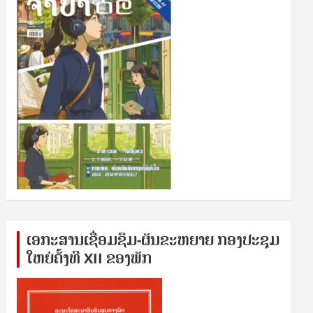
ເອກ​ະ​ສານ​ເຊ​ື່ອມ​ຊ​ຶມ-ຜັນ​ຂະ​ຫ​ຍາຍ ກອງ​ປະ​ຊຸມ​
ໃຫຍ່​ຄັ້ງ​ທີ XII ຂອງ​ພັກ