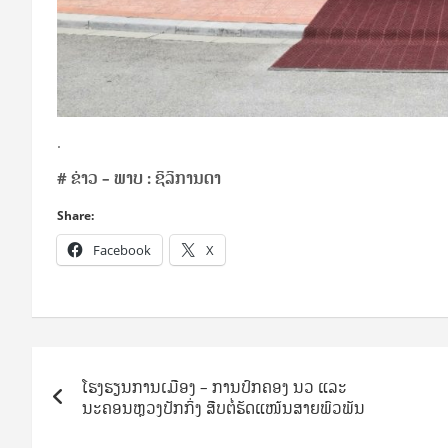
.
#
ຂ່າວ – ພາບ :
ຊິລິການດາ
Share:
Facebook
X
Post
ໂຮງຮຽນການເມືອງ – ການປົກຄອງ ນວ ແລະ
navigation
ນະຄອນຫຼວງປັກກິ່ງ ສືບຕໍ່ຮັດແໜ້ນສາຍພົວພັນ