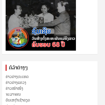
ຄໍລຳຕ່າງໆ
ຂ່າວຕ່າງປະເທດ
ຂ່າວ​ຕ່າງ​ແຂວງ
ຂ່າວໜ້າໜຶ່ງ
ຈະລາຈອນ
ດັບເຫງົາເຊົາຄຽດ