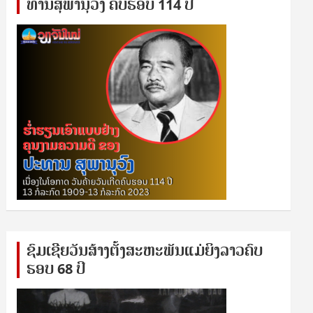
ທານ​ສຸ​ພາ​ນຸ​ວົງ ຄົບ​ຮອບ 114 ປີ
ຊົ​ມ​ເຊີຍ​ວັນ​ສ້າງ​ຕັ້ງ​ສະ​ຫະ​ພັນ​ແມ່​ຍິງ​​ລາວຄົບ​
ຮອບ 68 ປິ