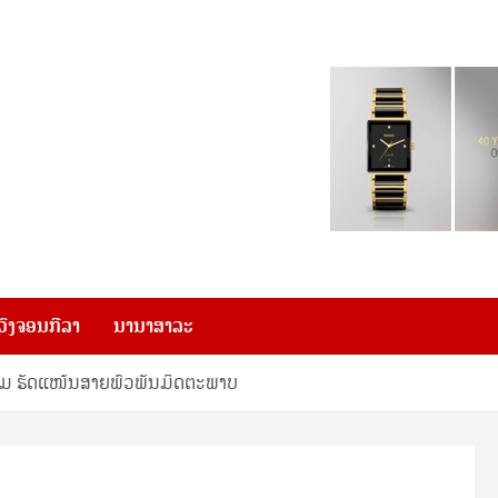
ວົງຈອນກີລາ
ນານາສາລະ
ມ ຮັດແໜ້ນສາຍພົວພັນມິດຕະພາບ