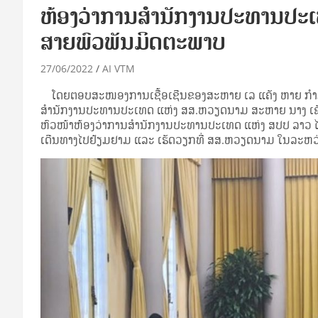
ຫ້ອງວ່າການສຳນັກງານປະທານປະ
ສາຍພົວພັນມິດຕະພາບ
27/06/2022
AI VTM
ໂດຍຕອບສະໜອງການເຊື້ອເຊີນຂອງສະຫາຍ ເລ ແຄັງ ຫາຍ ກຳ
ສຳນັກງານປະທານປະເທດ ແຫ່ງ ສສ.ຫວຽດນາມ ສະຫາຍ ນາງ ເຂ
ຫົວໜ້າຫ້ອງວ່າການສຳນັກງານປະທານປະເທດ ແຫ່ງ ສປປ ລາວ
ເດີນທາງໄປຢ້ຽມຢາມ ແລະ ເຮັດວຽກທີ່ ສສ.ຫວຽດນາມ ໃນລະຫວ່າ