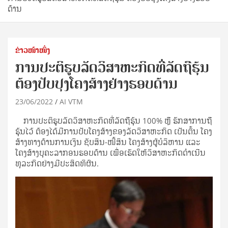
ດ້ານ
ຂ່າວໜ້າໜຶ່ງ
ການປະຕິຮູບລັດວິສາຫະກິດທີ່ລັດຖືຮຸ້ນ
ຕ້ອງປັບປຸງໂຄງສ້າງຢ່າງຮອບດ້ານ
23/06/2022
AI VTM
ການປະຕິຮູບລັດວິສາຫະກິດທີ່ລັດຖືຮຸ້ນ 100% ຫຼື ຮັກສາການຖື
ຮຸ້ນໄວ້ ຕ້ອງໄດ້ມີການປັບໂຄງສ້າງຂອງລັດວິສາຫະກິດ ເປັນຕົ້ນ ໂຄງ
ສ້າງທາງດ້ານການເງິນ ຊັບສິນ-ໜີ້ສິນ ໂຄງສ້າງຜູ້ບໍລິຫານ ແລະ
ໂຄງສ້າງບຸຄະລາກອນຮອບດ້ານ ເພື່ອເຮັດໃຫ້ວິສາຫະກິດດຳເນີນ
ທຸລະກິດຢ່າງມີປະສິດທິຜົນ.