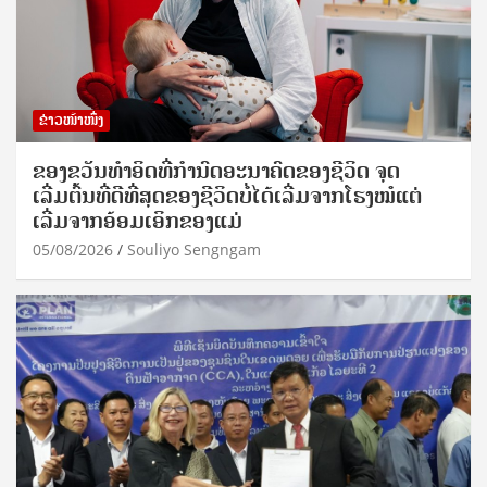
ຂ່າວໜ້າໜຶ່ງ
ຂອງຂວັນທໍາອິດທີ່ກໍານົດອະນາຄົດຂອງຊີວິດ ຈຸດ
ເລີ່ມຕົ້ນທີ່ດີທີ່ສຸດຂອງຊີວິດບໍ່ໄດ້ເລີ່ມຈາກໂຮງໝໍແຕ່
ເລີ່ມຈາກອ້ອມເອິກຂອງແມ່
05/08/2026
Souliyo Sengngam