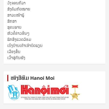
ວົງຈອນກີລາ
ສັງຄົມກົດໝາຍ
ສາລະໜ້າຮູ້
ສຶກສາ
ສຸ​ຂະ​ພາບ
ຫົວຂໍ້ຂ່າວອື່ນໆ
ຮັກສິ່ງແວດລ້ອມ
ເບິ່ງບ້ານເຂົາເອົາບົດຮຽນ
ເລື່ອງສັ້ນ
ເວົ້າສູ່ກັນຟັງ
ໜັງ​ສື​ພິມ Hanoi Moi