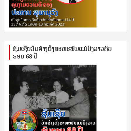
ຊົ​ມ​ເຊີຍ​ວັນ​ສ້າງ​ຕັ້ງ​ສະ​ຫະ​ພັນ​ແມ່​ຍິງ​​ລາວຄົບ​
ຮອບ 68 ປິ