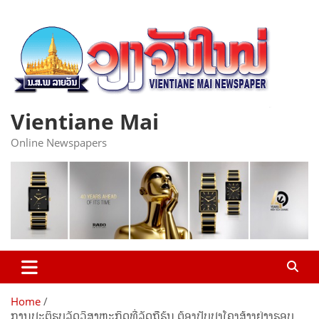
Skip
to
content
Vientiane Mai
Online Newspapers
Home
ການປະຕິຮູບລັດວິສາຫະກິດທີ່ລັດຖືຮຸ້ນ ຕ້ອງປັບປຸງໂຄງສ້າງຢ່າງຮອບ