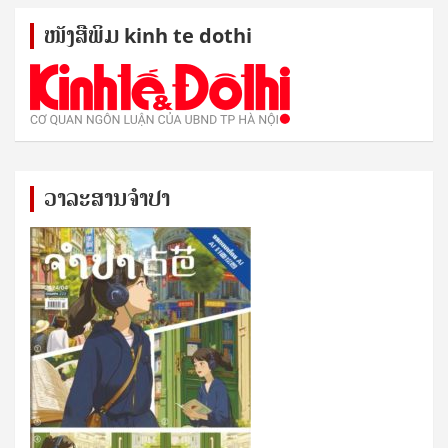
ໜັງ​ສື​ພິມ kinh te dothi
ວາລະສານຈຳປາ