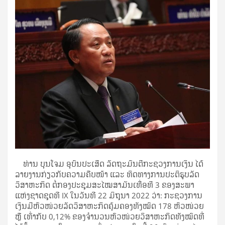
ທ່ານ ບຸນໂຈມ ອຸບົນປະເສີດ ລັດຖະມົນຕີກະຊວງການເງິນ ໄດ້
ລາຍງານກ່ຽວກັບຄວາມຄືບໜ້າ ແລະ ທິດທາງການປະຕິຮູບລັດ
ວິສາຫະກິດ ຕໍ່ກອງປະຊຸມສະໄໝສາມັນເທື່ອທີ 3 ຂອງສະພາ
ແຫ່ງຊາດຊຸດທີ IX ໃນວັນທີ 22 ມິຖຸນາ 2022 ວ່າ: ກະຊວງການ
ເງິນມີຫົວໜ່ວຍລັດວິສາຫະກິດຄຸ້ມຄອງທັງໝົດ 178 ຫົວໜ່ວຍ
ຫຼື ເທົ່າກັບ 0,12% ຂອງຈໍານວນຫົວໜ່ວຍວິສາຫະກິດທັງໝົດທີ່