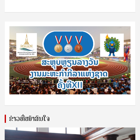
ຂ່າວທີ່ໜ້າສົນໃຈ