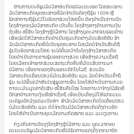
ຜ່ານການປະຕິຮູບລັດວິສາຫະກິດແຕ່ລະປະເພດ ໂດຍສະເພາະ
ລັດວິສາຫະກິດຍຸດທະສາດທີ່ລັດຈຳເປັນຕ້ອງຖືຮຸ້ນ 100% ຫຼື
ຮັກສາການຖືຮຸ້ນໄວ້ໃນອັດຕາສ່ວນໃຫຍ່ນັ້ນ ຕ້ອງດຳເນີນການປັບ
ໂຄງສ້າງຂອງລັດວິສາຫະກິດ ເປັນຕົ້ນ ໂຄງສ້າງທາງດ້ານການເງິນ
ຊັບສິນ-ໜີ້ສິນ ໂຄງສ້າງຜູ້ບໍລິຫານ ໂຄງສ້າງບຸຄະລາກອນຮອບດ້ານ
ເພື່ອເຮັດໃຫ້ວິສາຫະກິດດໍາເນີນທຸລະກິດຢ່າງມີປະສິດທິຜົນ ສໍາ
ລັບລັດວິສາຫະກິດທີ່ບໍ່ເປັນຍຸດທະສາດ ໂດຍລັດບໍ່ຈຳເປັນສືບຕໍ່ຖື
ຮຸ້ນໃນອັດຕາສ່ວນໃຫຍ່ ຈະໄດ້ຄົ້ນຄວ້າປັບໂຄງສ້າງວິສາຫະກິດ
ໂດຍດຳເນີນການຂາຍຮຸ້ນອອກບາງສ່ວນ ເພື່ອສ້າງຄວາມເຊື່ອຖື
ໂດຍເລືອກເອົາພາກສ່ວນເສດຖະກິດອື່ນທີ່ມີປະສົບການມາ
ບໍລິຫານ ເພື່ອຍາດແຍ່ງທຶນຮອນເຕັກໂນໂລຊີ ສ່ວນລັດ
ວິສາຫະກິດເຄື່ອນໄຫວບໍ່ມີປະສິດທິຜົນ ແລະ ລັດບໍ່ຈຳເປັນເຂົ້າຖື
ຮຸ້ນ ຈະໄດ້ຄົ້ນຄວ້າຫັນໄປສູ່ຮູບການອື່ນ ໂດຍໃຫ້ດຳເນີນການກວດ
ກາປະເມີນມູນຄ່າຊັບສິນ-ໜີ້ສິນຄືນໃໝ່ ໂດຍການວ່າຈ້າງບໍລິສັດທີ່
ປຶກສາດ້ານການເງິນທີ່ໜ້າເຊື່ອຖື ເພື່ອເປັນເຄື່ອງມືໃຫ້ແກ່ຄະນະ
ປະຕິຮູບຕົກລົງແຕ່ລະບັນຫາ ສໍາລັບລັດວິສາຫະກິດໃດເຄື່ອນໄຫວ
ບໍ່ມີປະສິດທິຜົນ ແລະ ກໍບໍ່ຈໍາເປັນມີລັດວິສາຫະກິດດັ່ງກ່າວອີກ
ໂດຍໃຫ້ດໍາເນີນການຍຸບເລີກຕາມກົດໝາຍ ແລະ ລະບຽບການ.
ກ່ຽວກັບການປັບປຸງໂຄງສ້າງຜູ້ບໍລິຫານ ແລະ ບຸຄະລາກອນ
ຄະນະປະຕິຮູບລັດວິສາຫະກິດທີ່ໄດ້ຮັບການແຕ່ງຕັ້ງຈາກນາຍົກ