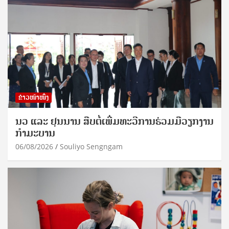
ຂ່າວໜ້າໜຶ່ງ
ນວ ແລະ ຢຸນນານ ສືບຕໍ່ເພີ່ມທະວີການຮ່ວມມືວຽກງານ
ກຳມະບານ
06/08/2026
Souliyo Sengngam