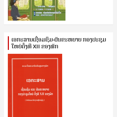
ເອກ​ະ​ສານ​ເຊ​ື່ອມ​ຊ​ຶມ-ຜັນ​ຂະ​ຫ​ຍາຍ ກອງ​ປະ​ຊຸມ​
ໃຫຍ່​ຄັ້ງ​ທີ XII ຂອງ​ພັກ