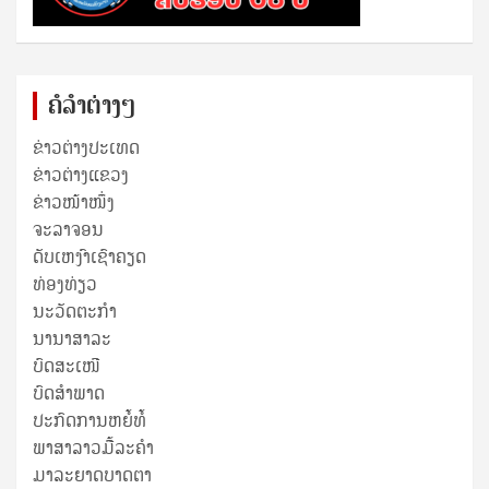
ຄໍລຳຕ່າງໆ
ຂ່າວຕ່າງປະເທດ
ຂ່າວ​ຕ່າງ​ແຂວງ
ຂ່າວໜ້າໜຶ່ງ
ຈະລາຈອນ
ດັບເຫງົາເຊົາຄຽດ
ທ່ອງທ່ຽວ
ນະວັດຕະກໍາ
ນານາສາລະ
ບົດສະເໜີ
ບົດສໍາພາດ
ປະກົດການຫຍໍ້ທໍ້
ພາສາລາວມື້ລະຄຳ
ມາລະຍາດບາດຕາ