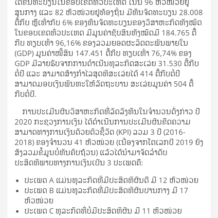
ໄດ້ຂຶ້ນທະບຽນໃນຂອບເຂດທົ່ວປະເທດ ໃນນີ້ 96 ຫົວໜ່ວຍຢູ່
ສູນກາງ ແລະ 82 ຫົວໜ່ວຍຢູ່ທ້ອງຖິ່ນ ມີທຶນຈົດທະບຽນ 28.008
ຕື້ກີບ ຫຼືເທົ່າກັບ 6% ຂອງທຶນຈົດທະບຽນຂອງວິສາຫະກິດທັງໝົດ
ໃນຂອບເຂດທົ່ວປະເທດ ມີມູນຄ່າຊັບສິນທັງໝົດມີ 184.765 ຕື້
ກີບ ທຽບເທົ່າ 96,16% ຂອງລວມຍອດຜະລິດຕະພັນພາຍໃນ
(GDP) ມູນຄ່າໜີ້ສິນ 147.451 ຕື້ກີບ ທຽບເທົ່າ 76,74% ຂອງ
GDP ມີລາຍຮັບຈາກການດໍາເນີນທຸລະກິດສະເລ່ຍ 31.530 ຕື້ກີບ
ຕໍ່ປີ ແລະ ສາມາດສ້າງກຳໄລສຸດທິສະເລ່ຍໄດ້ 414 ຕື້ກີບຕໍ່ປີ
ສາມາດມອບເງິນພັນທະໃຫ້ລັດຖະບານ ສະເລ່ຍມູນຄ່າ 504 ຕື້
ກີບຕໍ່ປີ.
ການປະເມີນຜົນວິສາຫະກິດທີ່ລັດລົງທຶນໃນຈຳນວນດັ່ງກ່າວ ປີ
2020 ກະຊວງການເງິນ ໄດ້ດໍາເນີນການປະເມີນຜົນຂີດຄວາມ
ສາມາດທາງການເງິນດ້ວຍຕົວຊີ້ວັດ (KPI) ລວມ 3 ປີ (2016-
2018) ຂອງຈໍານວນ 41 ຫົວໜ່ວຍ (ເນື່ອງຈາກໂຕເລກປີ 2019 ຍັງ
ສັງລວມຂໍ້ມູນບໍ່ທັນຄົບຖ້ວນ) ແລ້ວໄດ້ນຳມາຈັດລຳດັບ
ປະສິດທິພາບທາງການເງິນເປັນ 3 ປະເພດຄື:
ປະເພດ A ແມ່ນທຸລະກິດທີ່ມີປະສິດທິຜົນດີ ມີ 12 ຫົວໜ່ວຍ
ປະເພດ B ແມ່ນທຸລະກິດທີ່ມີປະສິດທິຜົນປານກາງ ມີ 17
ຫົວໜ່ວຍ
ປະເພດ C ທຸລະກິດທີ່ບໍ່ມີປະສິດທິຜົນ ມີ 11 ຫົວໜ່ວຍ