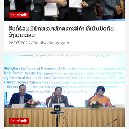
ຂ່າວໜ້າໜຶ່ງ
ສືບຕໍ່ຮ່ວມມືພັດທະນາທັກສະກະສິກຳ ທີ່ເປັນມິດກັບ
ສິ່ງແວດລ້ອມ
28/07/2026
Souliyo Sengngam
ຂ່າວໜ້າໜຶ່ງ