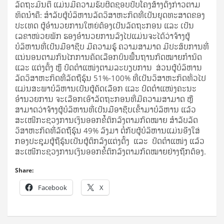
ລັດຖະມົນຕີ ແມ່ນມີຄວາມຮັບຜິດຊອບປັບໂຄງສ້າງດັ່ງກ່າວຕາມ
ທິດນຳຄື: ສໍາລັບຜູ້ບໍລິຫານລັດວິສາຫະກິດທີ່ເປັນຍຸດທະສາດຂອງ
ປະເທດ ຜູ້ອຳນວຍການໃຫຍ່ຕ້ອງເປັນລັດຖະກອນ ແລະ ເປັນ
ເລຂາໜ່ວຍພັກ ຮອງອຳນວຍການລົງໄປແມ່ນຈະໄດ້ວ່າຈ້າງຜູ້
ບໍລິຫານທີ່ເປັນມືອາຊີບ ມີຄວາມຮູ້ ຄວາມສາມາດ ມີປະສົບການທີ່
ແນ່ນອນຕາມກົນໄກການຄັດເລືອກບົນພື້ນຖານກົດໝາຍກໍານົດ
ແລະ ແຕ່ງຕັ້ງ ຫຼື ປົດຕຳແໜ່ງຕາມລະບຽບການ ສ່ວນຜູ້ບໍລິຫານ
ລັດວິສາຫະກິດທີ່ລັດຖືຮຸ້ນ 51%-100% ທີ່ເປັນວິສາຫະກິດທົ່ວໄປ
ແມ່ນສະພາບໍລິຫານເປັນຜູ້ຄັດເລືອກ ແລະ ປົດຕໍາແໜ່ງຄະນະ
ອຳນວຍການ ຈະເລືອກເອົາລັດຖະກອນທີ່ມີຄວາມສາມາດ ຫຼື
ສາມາດວ່າຈ້າງຜູ້ບໍລິຫານທີ່ເປັນມືອາຊີບເຂົ້າມາບໍລິຫານ ແລ້ວ
ສະເໜີກະຊວງການເງິນອອກຂໍ້ຕົກລົງຕາມກົດໝາຍ ສໍາລັບລັດ
ວິສາຫະກິດທີ່ລັດຖືຮຸ້ນ 49% ລົງມາ ຕໍ່ກັບຜູ້ບໍລິຫານແມ່ນອີງໃສ່
ກອງປະຊຸມຜູ້ຖືຮຸ້ນເປັນຜູ້ຕົກລົງແຕ່ງຕັ້ງ ແລະ ປົດຕຳແໜ່ງ ແລ້ວ
ສະເໜີກະຊວງການເງິນອອກຂໍ້ຕົກລົງຕາມກົດໝາຍຢ່າງຖືກຕ້ອງ.
Share:
Facebook
X