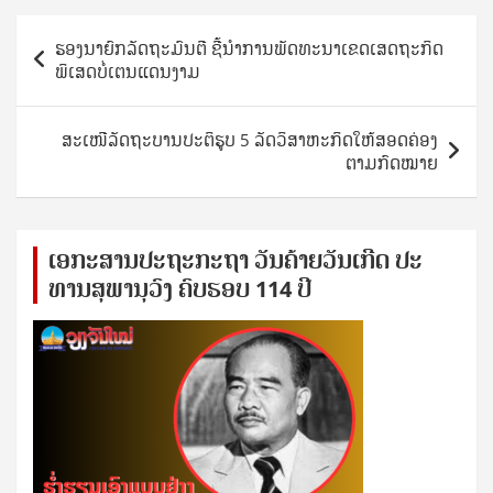
Post
ຮອງນາຍົກລັດຖະມົນຕີ ຊີ້ນຳການພັດທະນາເຂດເສດຖະກິດ
navigation
ພິເສດບໍ່ເຕນແດນງາມ
ສະເໜີລັດຖະບານປະຕິຮູບ 5 ລັດວິສາຫະກິດໃຫ້ສອດຄ່ອງ
ຕາມກົດໝາຍ
ເອ​ກະ​ສານ​ປະ​ຖະ​ກະ​ຖ​າ ວັນ​ຄ້າຍ​ວັນ​ເກີດ ປ​ະ​
ທານ​ສຸ​ພາ​ນຸ​ວົງ ຄົບ​ຮອບ 114 ປີ