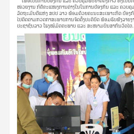
ເພື່ອເປັນການປ້ອງກັນ ແລະ ຄວບຄຸມພະຍາດດັ່ງກ່າວ ທັງເປັ
ໜ່ວຍງານ ກໍຄືຂະແໜງການຕ່າງໃນໃນການປ້ອງກັນ ແລະ ຄວບຄຸມພະຍ
ລັດຖະມົນຕີແຫ່ງ ສປປ ລາວ ພ້ອມດ້ວຍຄະນະສະເພາະກິດ ປ້ອງກ
ໄປຕິດຕາມກວດກາສະພາບການຈັດຕັ້ງປະຕິບັດ ພ້ອມຮັບຟັງລາຍງາ
ປະຊາຊົນລາວ ໂຮງໝໍມິດຕະພາບ ແລະ ສະໜາມບິນສາກົນວັດໄຕ