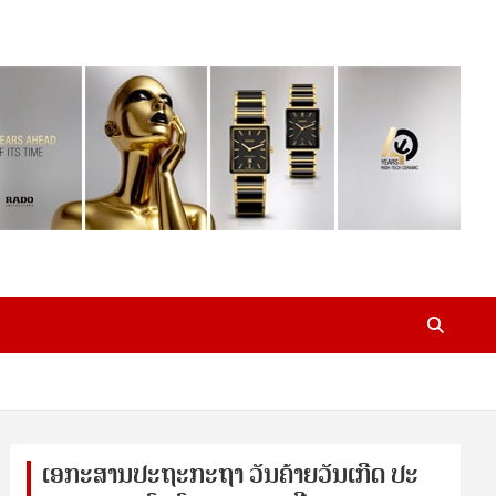
ເອ​ກະ​ສານ​ປະ​ຖະ​ກະ​ຖ​າ ວັນ​ຄ້າຍ​ວັນ​ເກີດ ປ​ະ​