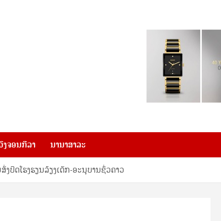
ວົງຈອນກີລາ
ນານາສາລະ
ງປິດໂຮງຮຽນລ້ຽງເດັກ-ອະນຸບານຊົ່ວຄາວ​