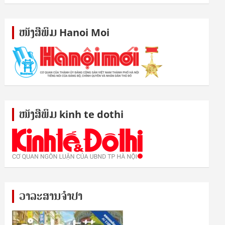
ໜັງ​ສື​ພິມ Hanoi Moi
ໜັງ​ສື​ພິມ kinh te dothi
ວາລະສານຈຳປາ