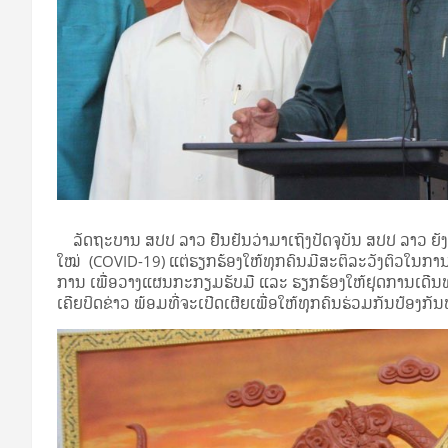
ລັດຖະບານ ສປປ ລາວ ຢືນຢັນວ່າມາເຖິງປັດຈຸບັນ ສປປ ລາວ ຍັງ
ໃໝ່ (COVID-19) ແຕ່ຮຽກຮ້ອງໃຫ້ທຸກຄົນມີສະຕິລະວັງຕົວໃ
ການ ເພື່ອວາງແຜນກະກຽມຮັບມື ແລະ ຮຽກຮ້ອງໃຫ້ຢຸດການເດີນທາ
ເຄີຍປິດຂ່າວ ພ້ອມທີ່ຈະເປີດເຜີຍເພື່ອໃຫ້ທຸກຄົນຮ່ວມກັນປ້ອງກັ