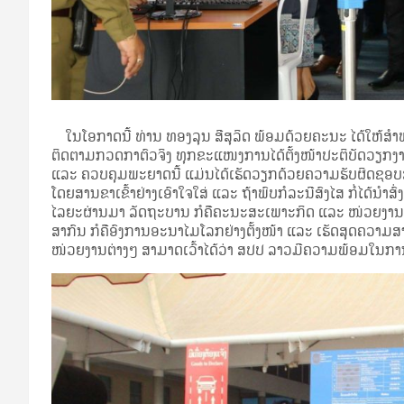
ໃນໂອກາດນີ້ ທ່ານ ທອງລຸນ ສີສຸລິດ ພ້ອມດ້ວຍຄະນະ ໄດ້ໃຫ້ສຳພ
ຕິດຕາມກວດກາຕົວຈິງ ທຸກຂະແໜງການໄດ້ຕັ້ງໜ້າປະຕິບັດວຽກງ
ແລະ ຄວບຄຸມພະຍາດນີ້ ແມ່ນໄດ້ເຮັດວຽກດ້ວຍຄວາມຮັບຜິດຊອບສ
ໂດຍສານຂາເຂົ້າຢ່າງເອົາໃຈໃສ່ ແລະ ຖ້າພົບກໍລະນີສົງໄສ ກໍ່ໄດ້ນຳ
ໄລຍະຜ່ານມາ ລັດຖະບານ ກໍຄືຄະນະສະເພາະກິດ ແລະ ໜ່ວຍງານຕ່າງທີ
ສາກົນ ກໍຄືອົງການອະນາໄມໂລກຢ່າງຕັ້ງໜ້າ ແລະ ເຮັດສຸດຄວາ
ໜ່ວຍງານຕ່າງໆ ສາມາດເວົ້າໄດ້ວ່າ ສປປ ລາວມີຄວາມພ້ອມໃນກ