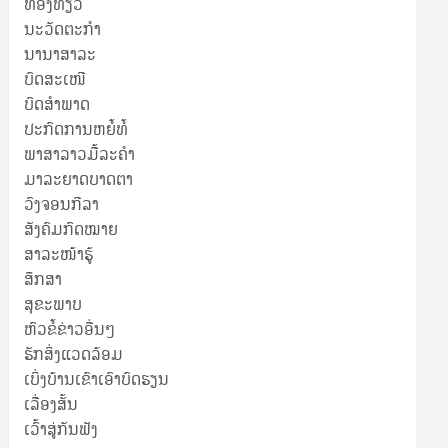
ທ່ອງທ່ຽວ
ນະວັດຕະກໍາ
ນານາສາລະ
ບົດສະເໜີ
ບົດສໍາພາດ
ປະກົດການຫຍໍ້ທໍ້
ພາສາລາວມື້ລະຄຳ
ມາລະຍາດບາດຕາ
ວົງຈອນກີລາ
ສັງຄົມກົດໝາຍ
ສາລະໜ້າຮູ້
ສຶກສາ
ສຸ​ຂະ​ພາບ
ຫົວຂໍ້ຂ່າວອື່ນໆ
ຮັກສິ່ງແວດລ້ອມ
ເບິ່ງບ້ານເຂົາເອົາບົດຮຽນ
ເລື່ອງສັ້ນ
ເວົ້າສູ່ກັນຟັງ