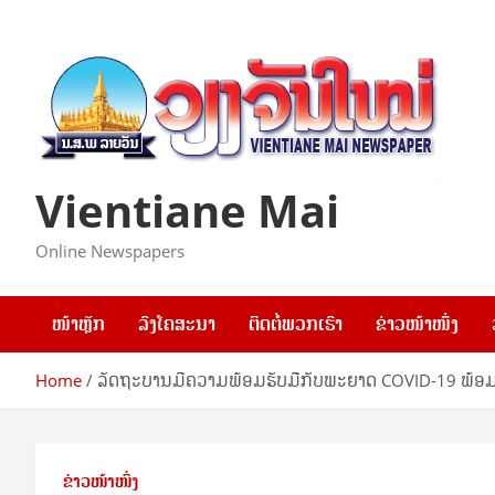
Skip
to
content
Vientiane Mai
Online Newspapers
ໜ້າຫຼັກ
ລົງໂຄສະນາ
ຕິດຕໍ່ພວກເຮົາ
ຂ່າວໜ້າໜຶ່ງ
Home
ລັດຖະບານມີຄວາມພ້ອມຮັບມືກັບພະຍາດ COVID-19 ພ້ອມສັ່
ຂ່າວໜ້າໜຶ່ງ