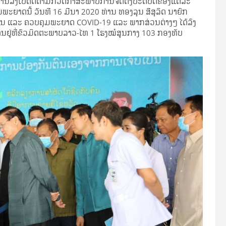
ນການລົງໄປຕິດຕາມກວດກາສະພາບການຈັດຕັ້ງປະຕິບັດຂອງແຕ່ລະ
າດນີ້ ວັນທີ 16 ມີນາ 2020 ທ່ານ ທອງລຸນ ສີສຸລິດ ນາຍົກ
ັນ ແລະ ຄວບຄຸມພະຍາດ COVID-19 ແລະ ພາກສ່ວນຕ່າງໆ ໄດ້ລົງ
ນຢູ່ທີ່ຂົວມິດຕະພາບລາວ-ໄທ 1 ໂຮງໝໍສູນກາງ 103 ກອງທັບ
.