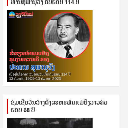
ທານ​ສຸ​ພາ​ນຸ​ວົງ ຄົບ​ຮອບ 114 ປີ
ຊົ​ມ​ເຊີຍ​ວັນ​ສ້າງ​ຕັ້ງ​ສະ​ຫະ​ພັນ​ແມ່​ຍິງ​​ລາວຄົບ​
ຮອບ 68 ປິ