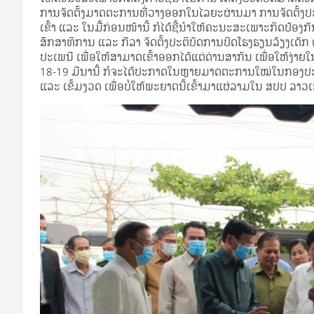
ການຈັດຕັ້ງມາດຕະການທີ່ວາງອອກໃນໄລຍະຜ່ານມາ ການຈັດຕັ້ງປະຕິບ
ເຂົ້າ ແລະ ໃນມື້ກ່ອນໜ້ານີ້ ກໍໄດ້ຊີ້ນຳໃຫ້ຄະນະສະເພາະກິດປ້
ສຶກສາທິການ ແລະ ກີລາ ຈັດຕັ້ງປະຕິບັດການປິດໂຮງຮຽນລ້ຽງເດັ
ປະເພນີ ເພື່ອໃຫ້ສາມາດເຂົ້າອອກໄດ້ແຕ່ດ່ານສາກົນ ເພື່ອໃຫ້ງ່າຍ
18-19 ມີນານີ້ ກໍຈະໄດ້ປະກາດໃນຫຼາຍມາດຕະການໃໝ່ໃນກອງປະຊຸມ
ແລະ ເຂັ້ມງວດ ເພື່ອບໍ່ໃຫ້ພະຍາດນີ້ເຂົ້າມາແຜ່ລາມໃນ ສປປ ລາວເຮ