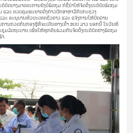
ັດບາງມາດຕະການຍັງບໍ່ຮັດກຸມ ກໍຊີ້ນຳໃຫ້ຈັດຕັ້ງປະຕິບັດຮັດກຸມ
ອງກັນ ແລະ ຄວບຄຸມພະຍາດດັ່ງກ່າວປຶກສາຫາລືກັບກະຊວງ
ກ ແລະ ອະນຸບານທົ່ວປະເທດຊົ່ວຄາວ ແລະ ແຈ້ງການໃຫ້ປິດດ່ານ
ໃນການກວດກັ່ນກອງຜູ້ທີ່ຈະເດີນທາງເຂົ້າ ສປປ ລາວ ນອກນີ້ ໃນວັນທີ
ລັດຖະບານ ເພື່ອໃຫ້ທຸກຄົນຮ່ວມກັນຈັັດຕັ້ງປະຕິບັດຢ່າງຮັດກຸມ
ົາ.