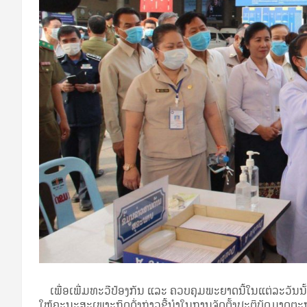
ເພື່ອເພີ່ມທະວີປ້ອງກັນ ແລະ ຄວບຄຸມພະຍາດນີ້ໃນແຕ່ລະວັນນັ
ໃຫ້ຄະນະສະເພາະກິດດັ່ງກ່າວຊີ້ນຳໃນການຈັດຕັ້ງປະຕິບັດມາດຕ