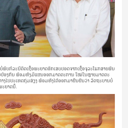
ບໍ່ພົບກໍລະນີຕິດເຊື້ອພະຍາດອັກເສບປອດຈາກເຊື້ອຈຸລະໂຣກສາຍພັນ
ນການປ້ອງກັນ ພ້ອມທັງມີແຜນອອກມາດຕະການ ໃໝ່ໃນຫຼາຍມາດຕະ
ງໄປປະເທດກຸ່ມສ່ຽງ ພ້ອມທັງໄດ້ອອກມາຢືນຢັນວ່າ ລັດຖະບານບໍ່
ນພະຍາດນີ້.