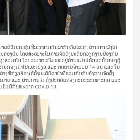
າດຕໍ່ສື່ມວນຊົນທີ່ສະໜາມບິນສາກົນວັດໄຕວ່າ: ຜ່ານການລົງໄປ
ານຂອງຕົນ ໂດຍສະເພາະໃນການຈັດຕັ້ງປະຕິບັດວຽກງານປ້ອງກັນ
ູງຮ່ວມກັນ ໂດຍສະເພາະທີມແພດຢູ່ດ່ານແມ່ນໄດ້ກວດກັ່ນກອງຜູ້
ສົ່ງກັ່ນກອງເຂົ້າໄປແຍກປ່ຽວ ແລະ ຕິດຕາມຈຳນວນ 14 ວັັນ ແລະ ໃນ
່ກ່ຽວຂ້ອງໄດ້ຕັ້ງປະຕິບັດໜ້າທີ່ຮ່ວມກັນກັບອົງການຈັດຕັ້ງ
ມສາມາດ ແລະ ຜ່ານການຈັດຕັ້ງປະຕິບັດຂອງຄະນະສະເພາະກິດ ແລະ
ານຮັບມືກັບພະຍາດ COVID-19.