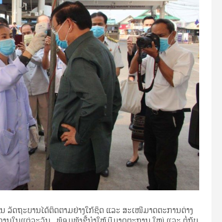
້ນ ລັດຖະບານໄດ້ຕິດຕາມຢ່າງໃກ້ຊິດ ແລະ ສະເໜີມາດຕະການຕ່າງ
ະການໃນແຕ່ລະວັນ ພ້ອມທັງຊີ້ນຳໃຫ້ມີມາດຕະການ ໃໝ່ ແລະ ຕໍ່ກັບ