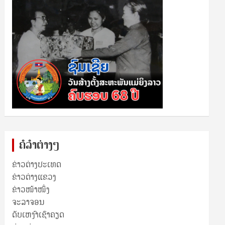
ຄໍລຳຕ່າງໆ
ຂ່າວຕ່າງປະເທດ
ຂ່າວ​ຕ່າງ​ແຂວງ
ຂ່າວໜ້າໜຶ່ງ
ຈະລາຈອນ
ດັບເຫງົາເຊົາຄຽດ