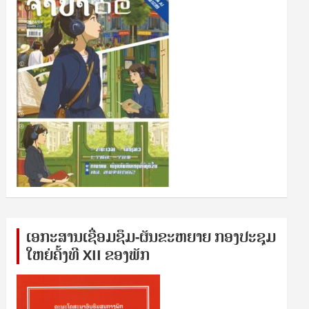
ເອກ​ະ​ສານ​ເຊ​ື່ອມ​ຊ​ຶມ-ຜັນ​ຂະ​ຫ​ຍາຍ ກອງ​ປະ​ຊຸມ​
ໃຫຍ່​ຄັ້ງ​ທີ XII ຂອງ​ພັກ