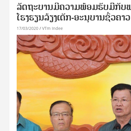
ລັດຖະບານມີຄວາມພ້ອມຮັບມືກັບພ
ໂຮງຮຽນລ້ຽງເດັກ-ອະນຸບານຊົ່ວຄາວ​
17/03/2020
VTm Indee