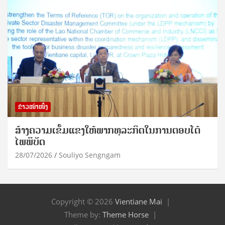
ຂ່າວໜ້າໜຶ່ງ
ສ້າງຄວາມເຂັ້ມແຂງໃຫ້ພາກທຸລະກິດໃນການຕອບໂຕ້
ໄພພິບັດ
28/07/2026
Souliyo Sengngam
Copyright © 2026
Vientiane Mai
Theme by:
Theme Horse