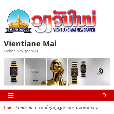
Skip
to
content
Vientiane Mai
Online Newspapers
Home
ຄສຜງ ສປ ນວ ສືບຕໍ່ຊຸກຍູ້ວຽກງານຂົງເຂດເສດຖະກິດ