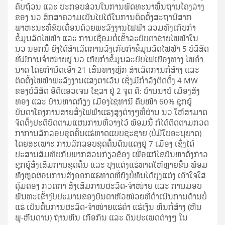
ຄົບຖ້ວນ ແລະ ປະກອບສ່ວນໃນການພັດທະນາພື້ນຖານໂຄງລ່າງ
ຂອງ ນວ ສຶກສາຄວາມເປັນໄປໄດ້ໃນການຕິດຕັ້ງສະຖານີສາກ
ພາຫະນະທີ່ຂັບເຄື່ອນດ້ວຍພະລັງງານໄຟຟ້າ ລວມທັງເກັບກຳ
ຂໍ້ມູນລົດໄຟຟ້າ ແລະ ການເຊື່ອມຕໍ່ເຂົ້າລະບົບຕາຂ່າຍໄຟຟ້າໃນ
ນວ ນອກນີ້ ຍັງໄດ້ສໍາເລັດການລົງເກັບກໍາຂໍ້ມູນລົດໄຟຟ້າ 5 ບໍລິສັດ
ທີ່ມີການຈໍາໜ່າຍຢູ່ ນວ ເກັບກຳຂໍ້ມູນລະບົບໄຟເຍືອງທາງ ໄຟອໍາ
ນາດ ໂດຍກໍານົດເອົາ 21 ເສັ້ນທາງຫຼັກ ສຳເລັດການກໍ່ສ້າງ ແລະ
ຕິດຕັ້ງໄຟຟ້າພະລັງງານແສງຕາເວັນ ເຊິ່ງມີກຳລັງຕິດຕັ້ງ 4 MW
ຂອງບໍລິສັດ ອີດີແອວເຈນ ໂຊລາ ຢູ່ 2 ຈຸດ ຄື: ບ້ານນາປໍ ເມືອງສັງ
ທອງ ແລະ ບ້ານຫາດກ້ຽງ ເມືອງໄຊທານີ ຄືບໜ້າ 60% ຊຸກຍູ້
ບັນດາໂຄງການສາຍສົ່ງໄຟຟ້າແຮງສູງຕ່າງໆທີ່ຜ່ານ ນວ ໃຫ້ສາມາດ
ຈັດຕັ້ງປະຕິບັດຕາມແຜນການທີ່ວາງໄວ້ ພ້ອມນີ້ ກໍໄດ້ຕິດຕາມກວດ
ກາການລັກລອບຂຸດຄົ້ນແຮ່ທາດແບບຊະຊາຍ (ບໍ່ມີໃບອະນຸຍາດ)
ໂດຍສະເພາະ ການລັກລອບຂຸດຄົ້ນດິນແດງຢູ່ 7 ເມືອງ ເຊິ່ງໄດ້
ປະສານສົມທົບກັບພາກສ່ວນກ່ຽວຂ້ອງ ເພື່ອແກ້ໄຂບັນຫາດັ່ງກ່າວ
ຊຸກຍູ້ສົ່ງເສີມການຂຸດຄົ້ນ ແລະ ປຸງແຕ່ງແຮ່ທາດໃຫ້ຫຼາຍຂຶ້ນ ພ້ອມ
ທັງຫຼຸດຜ່ອນການສົ່ງອອກແຮ່ທາດທີ່ຍັງບໍ່ທັນໄດ້ປຸງແຕ່ງ ເອົາໃຈໃສ່
ຄຸ້ມຄອງ ກວດກາ ສົ່ງເສີມການຜະລິດ-ຈຳໜ່າຍ ແລະ ການມອບ
ພັນທະເຂົ້າງົບປະມານຂອງບັນດາຫົວໜ່ວຍທີ່ດໍາເນີນການດ້ານບໍ່
ແຮ່ ເປັນຕົ້ນການຜະລິດ-ຈຳໜ່າຍແຮ່ຄຳ ແຮ່ເງິນ ຫີນກໍ່ສ້າງ (ຫີນ
ພູ-ຫີນດານ) ຖ່ານຫີນ ເກືອກິນ ແລະ ດິນປະເພດຕ່າງໆ ໃນ