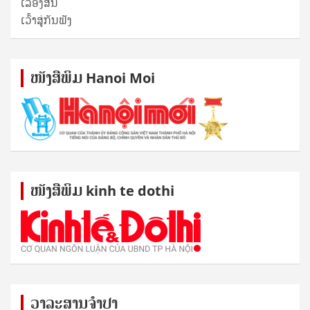
ເລື່ອງສັ້ນ
ເວົ້າສູ່ກັນຟັງ
ໜັງ​ສື​ພິມ Hanoi Moi
ໜັງ​ສື​ພິມ kinh te dothi
ວາລະສານຈຳປາ