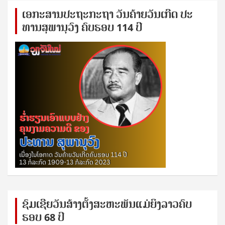
ເອ​ກະ​ສານ​ປະ​ຖະ​ກະ​ຖ​າ ວັນ​ຄ້າຍ​ວັນ​ເກີດ ປ​ະ​
ທານ​ສຸ​ພາ​ນຸ​ວົງ ຄົບ​ຮອບ 114 ປີ
ຊົ​ມ​ເຊີຍ​ວັນ​ສ້າງ​ຕັ້ງ​ສະ​ຫະ​ພັນ​ແມ່​ຍິງ​​ລາວຄົບ​
ຮອບ 68 ປິ