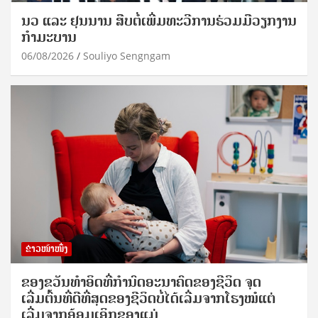
ນວ ແລະ ຢຸນນານ ສືບຕໍ່ເພີ່ມທະວີການຮ່ວມມືວຽກງານ
ກຳມະບານ
06/08/2026
Souliyo Sengngam
ຂ່າວໜ້າໜຶ່ງ
ຂອງຂວັນທໍາອິດທີ່ກໍານົດອະນາຄົດຂອງຊີວິດ ຈຸດ
ເລີ່ມຕົ້ນທີ່ດີທີ່ສຸດຂອງຊີວິດບໍ່ໄດ້ເລີ່ມຈາກໂຮງໝໍແຕ່
ເລີ່ມຈາກອ້ອມເອິກຂອງແມ່