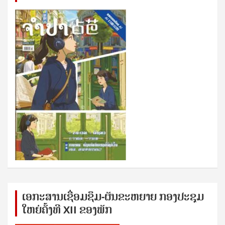
ເອກ​ະ​ສານ​ເຊ​ື່ອມ​ຊ​ຶມ-ຜັນ​ຂະ​ຫ​ຍາຍ ກອງ​ປະ​ຊຸມ​
ໃຫຍ່​ຄັ້ງ​ທີ XII ຂອງ​ພັກ