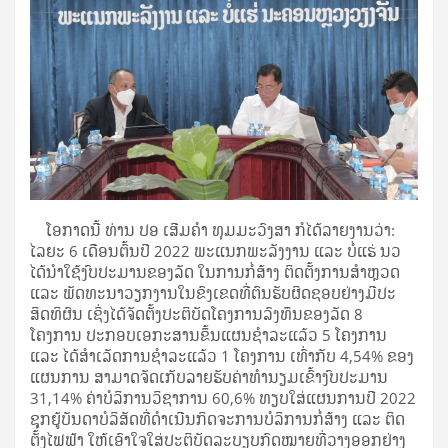
ໂອກາດນີ້ ທ່ານ ປອ ເສີມຄຳ ທຸມມະວົງສາ ກໍໄດ້ລາຍງານວ່າ:
ໄລຍະ 6 ເດືອນຕົ້ນປີ 2022 ພະແນກພະລັງງານ ແລະ ບໍ່ແຮ່ ນວ
ໄດ້ນຳໃຊ້ງົບປະມານຂອງລັດ ໃນການກໍ່ສ້າງ ຕິດຕັ້ງການສຳຫຼວດ
ແລະ ພັດທະນາວຽກງານໃນຂົງເຂດທີ່ຕົນຮັບຜິດຊອບຢ່າງມີປະ
ສິດທິຜົນ ເຊິ່ງໄດ້ຈັດຕັ້ງປະຕິບັດໂຄງການລົງທຶນຂອງລັດ 8
ໂຄງການ ປະກອບເອກະສານຂຶ້ນແຜນຊຳລະແລ້ວ 5 ໂຄງການ
ແລະ ໄດ້ສຳເລັດການຊຳລະແລ້ວ 1 ໂຄງການ ເທົ່າກັບ 4,54% ຂອງ
ແຜນການ ສາມາດຈັດເກັບລາຍຮັບຄ່າທຳນຽມເຂົ້າງົບປະມານ
31,14% ຄ່າບໍລິການວິຊາການ 60,6% ທຽບໃສ່ແຜນການປີ 2022
ຊຸກຍູ້ບັນດາບໍລິສັດທີ່ດໍາເນີນກິດຈະການບໍລິການກໍ່ສ້າງ ແລະ ຕິດ
ຕັ້ງໄຟຟ້າ ໃຫ້ເອົາໃຈໃສ່ປະຕິບັດລະບຽບກົດໝາຍທີ່ວາງອອກຢ່າງ