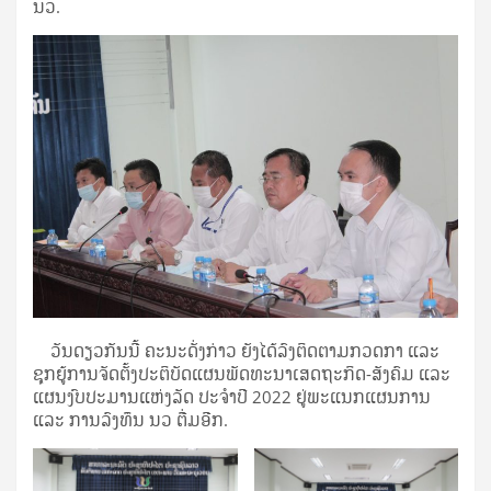
ນວ.
ວັນດຽວກັນນີ້ ຄະນະດັ່ງກ່າວ ຍັງໄດ້ລົງຕິດຕາມກວດກາ ແລະ
ຊຸກຍູ້ການຈັດຕັ້ງປະຕິບັດແຜນພັດທະນາເສດຖະກິດ-ສັງຄົມ ແລະ
ແຜນງົບປະມານແຫ່ງລັດ ປະຈຳປີ 2022 ຢູ່ພະແນກແຜນການ
ແລະ ການລົງທຶນ ນວ ຕື່ມອີກ.