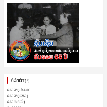
ຄໍລຳຕ່າງໆ
ຂ່າວຕ່າງປະເທດ
ຂ່າວ​ຕ່າງ​ແຂວງ
ຂ່າວໜ້າໜຶ່ງ