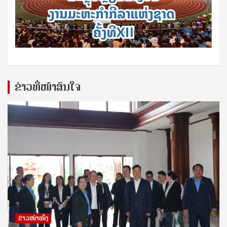
ຂ່າວທີ່ໜ້າສົນໃຈ
ຂ່າວໜ້າໜຶ່ງ