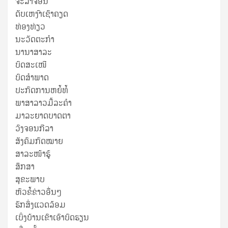
ຈະລາຈອນ
ດັບເຫງົາເຊົາຄຽດ
ທ່ອງທ່ຽວ
ນະວັດຕະກໍາ
ນານາສາລະ
ບົດສະເໜີ
ບົດສໍາພາດ
ປະກົດການຫຍໍ້ທໍ້
ພາສາລາວມື້ລະຄຳ
ມາລະຍາດບາດຕາ
ວົງຈອນກີລາ
ສັງຄົມກົດໝາຍ
ສາລະໜ້າຮູ້
ສຶກສາ
ສຸ​ຂະ​ພາບ
ຫົວຂໍ້ຂ່າວອື່ນໆ
ຮັກສິ່ງແວດລ້ອມ
ເບິ່ງບ້ານເຂົາເອົາບົດຮຽນ