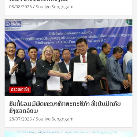
05/08/2026
Souliyo Sengngam
ຂ່າວໜ້າໜຶ່ງ
ສືບຕໍ່ຮ່ວມມືພັດທະນາທັກສະກະສິກຳ ທີ່ເປັນມິດກັບ
ສິ່ງແວດລ້ອມ
28/07/2026
Souliyo Sengngam