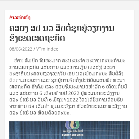
ຂ່າວໜ້າໜຶ່ງ
ຄສຜງ ສປ ນວ ສືບຕໍ່ຊຸກຍູ້ວຽກງານ
ຂົງເຂດເສດຖະກິດ
08/06/2022
VTm Indee
ທ່ານ ສົມບັດ ຈັນທະມາດ ຄະນະປະຈຳ ປະທານຄະນະກໍາມະ
ການເສດຖະກິດ ແຜນການ ແລະ ການເງິນ (ຄສຜງ) ສະພາ
ປະຊາຊົນນະຄອນຫຼວງວຽງຈັນ (ສປ ນວ) ພ້ອມຄະນະ ສືບຕໍ່ລົງ
ຕິດຕາມກວດກາ ແລະ ຊຸກຍູ້ການຈັດຕັ້ງປະຕິບັດແຜນພັດທະນາ
ເສດຖະກິດ-ສັງຄົມ ແລະ ແຜນງົບປະມານແຫ່ງລັດ 6 ເດືອນຕົ້ນປີ
ແລະ ແຜນການ 6 ເດືອນທ້າຍປີ 2022 ຢູ່ພະແນກພະລັງງານ
ແລະ ບໍ່ແຮ່ ນວ ວັນທີ 6 ມິຖຸນາ 2022 ໂດຍໄດ້ຮັບການຕ້ອນຮັບ
ຈາກທ່ານ ປອ ເສີມຄຳ ທຸມມະວົງສາ ຫົວໜ້າພະແນກພະລັງງານ
ແລະ ບໍ່ແຮ່ ນວ ພ້ອມດ້ວຍຄະນະ.