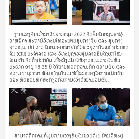
ງານແຂ່ງຂັນເວົ້າສໍາລັບຊາວໜຸ່ມ 2022 ຈັດຂຶ້ນໂດຍສູນອາຊີ-
ອາຟຣິກາ ສະຖານີວິທະຍຸໂທລະພາບສູນກາງຈີນ ແລະ ສູນກາງ
ຊາວໜຸ່ມ ປປ ລາວ ໂດຍມອບໝາຍໃຫ້ວິທະຍຸສາກົນແຫ່ງປະເທດ
ຈີນ (CRI) ປະຈຳລາວ ແລະ ວິທະຍຸຊາວໜຸ່ມລາວສິນໄຊຍຸກໃໝ່
ຮ່ວມກັນຈັດຕັ້ງປະຕິບັດ ເພື່ອສົ່ງເສີມໃຫ້ຊາວໜຸ່ມລາວໃນທົ່ວ
ປະເທດ ອາຍຸ 18-35 ປີ ໄດ້ຖ່າຍທອດຄວາມຄິດ ຄວາມຝັນ ແລະ
ຄວາມປາຖະໜາ ພ້ອມທັງເປັນເວທີທີ່ສະໜອງໂອກາດເຝິກຝົນ
ແລະ ທົດສອບທັກສະກ່ຽວກັບການເວົ້າຕໍ່ໜ້າມວນຊົນ.
ສາມາດຕິດຕາມຂໍ້ມູນການແຂ່ງຂັນໃນຮອບຕໍ່ໄປ ຜ່ານວິທະຍຸ