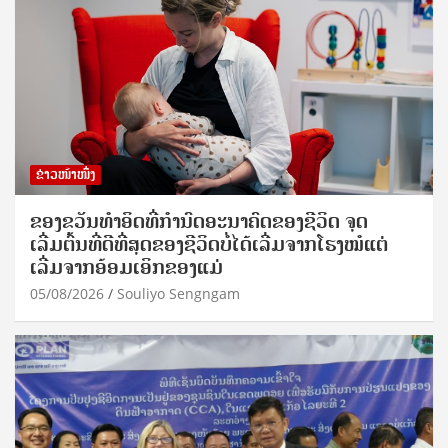
ຂ່າວໜ້າໜຶ່ງ
ຂອງຂວັນທໍາອິດທີ່ກໍານົດອະນາຄົດຂອງຊີວິດ ຈຸດ
ເລີ່ມຕົ້ນທີ່ດີທີ່ສຸດຂອງຊີວິດບໍ່ໄດ້ເລີ່ມຈາກໂຮງໝໍແຕ່
ເລີ່ມຈາກອ້ອມເອິກຂອງແມ່
05/08/2026
Souliyo Sengngam