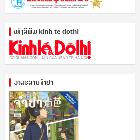
ໜັງ​ສື​ພິມ kinh te dothi
ວາລະສານຈຳປາ