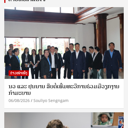
ຂ່າວໜ້າໜຶ່ງ
ນວ ແລະ ຢຸນນານ ສືບຕໍ່ເພີ່ມທະວີການຮ່ວມມືວຽກງານ
ກຳມະບານ
06/08/2026
Souliyo Sengngam