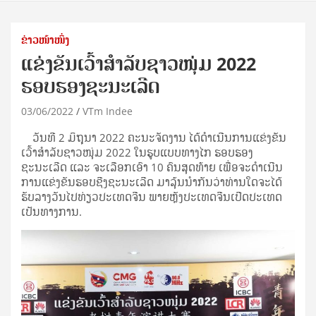
ຂ່າວໜ້າໜຶ່ງ
ແຂ່ງຂັນເວົ້າສໍາລັບຊາວໜຸ່ມ 2022
ຮອບຮອງຊະນະເລີດ
03/06/2022
VTm Indee
ວັນທີ 2 ມິຖຸນາ 2022 ຄະນະຈັດງານ ໄດ້ດໍາເນີນການແຂ່ງຂັນ
ເວົ້າສໍາລັບຊາວໜຸ່ມ 2022 ໃນຮູບແບບທາງໄກ ຮອບຮອງ
ຊະນະເລີດ ແລະ ຈະເລືອກເອົາ 10 ຄົນສຸດທ້າຍ ເພື່ອຈະດໍາເນີນ
ການແຂ່ງຂັນຮອບຊີງຊະນະເລີດ ມາລຸ້ນນໍາກັນວ່າທ່ານໃດຈະໄດ້
ຮັບລາງວັນໄປທ່ຽວປະເທດຈີນ ພາຍຫຼັງປະເທດຈີນເປີດປະເທດ
ເປັນທາງການ.