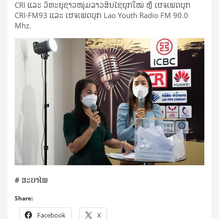
CRI ແລະ ວິທະຍຸຊາວໜຸ່ມລາວສິນໄຊຍຸກໃໝ່ ຫຼື ເຜຈເຟດບຸກ
CRI-FM93 ແລະ ເຜຈເຟດບຸກ Lao Youth Radio FM 90.0
Mhz.
# ສະບາໄພ
Share:
Facebook
X