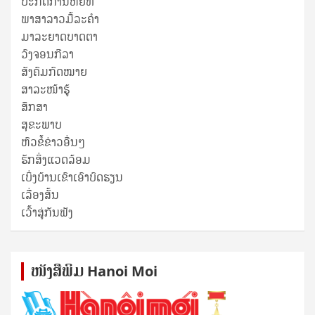
ປະກົດການຫຍໍ້ທໍ້
ພາສາລາວມື້ລະຄຳ
ມາລະຍາດບາດຕາ
ວົງຈອນກີລາ
ສັງຄົມກົດໝາຍ
ສາລະໜ້າຮູ້
ສຶກສາ
ສຸ​ຂະ​ພາບ
ຫົວຂໍ້ຂ່າວອື່ນໆ
ຮັກສິ່ງແວດລ້ອມ
ເບິ່ງບ້ານເຂົາເອົາບົດຮຽນ
ເລື່ອງສັ້ນ
ເວົ້າສູ່ກັນຟັງ
ໜັງ​ສື​ພິມ Hanoi Moi