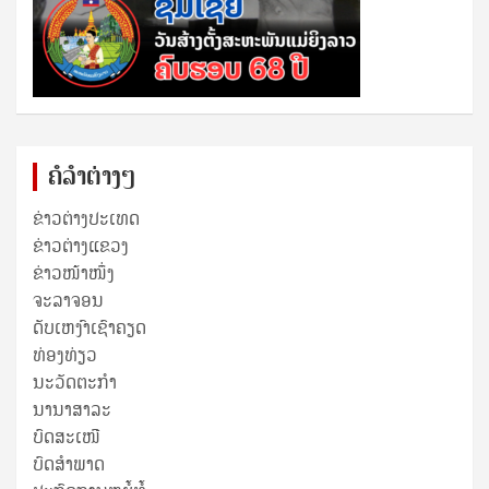
ຄໍລຳຕ່າງໆ
ຂ່າວຕ່າງປະເທດ
ຂ່າວ​ຕ່າງ​ແຂວງ
ຂ່າວໜ້າໜຶ່ງ
ຈະລາຈອນ
ດັບເຫງົາເຊົາຄຽດ
ທ່ອງທ່ຽວ
ນະວັດຕະກໍາ
ນານາສາລະ
ບົດສະເໜີ
ບົດສໍາພາດ