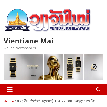
Skip
to
content
Vientiane Mai
Online Newspapers
Home
ແຂ່ງຂັນເວົ້າສໍາລັບຊາວໜຸ່ມ 2022 ຮອບຮອງຊະນະເລີດ