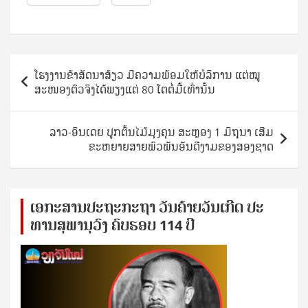
Post
ໂຮງງານຂ້າສັດນາສ້ຽວ ມີຄວາມພ້ອມໃຫ້ບໍລິການ ແຕ່ໝູ
navigation
ສະໜອງຕົວຈິງໄດ້ພຽງແຕ່ 80 ໂຕຕໍ່ມື້ເທົ່ານັ້ນ
ລາວ-ອິນເດຍ ປູກຕົ້ນໄມ້ມຸງຄຸນ ສະຫຼອງ 1 ມິຖຸນາ ເສີມ
ຂະຫຍາຍສາຍພົວພັນອັນດີງາມຂອງສອງຊາດ
ເອ​ກະ​ສານ​ປະ​ຖະ​ກະ​ຖ​າ ວັນ​ຄ້າຍ​ວັນ​ເກີດ ປ​ະ​
ທານ​ສຸ​ພາ​ນຸ​ວົງ ຄົບ​ຮອບ 114 ປີ