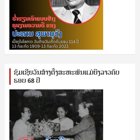
ຊົ​ມ​ເຊີຍ​ວັນ​ສ້າງ​ຕັ້ງ​ສະ​ຫະ​ພັນ​ແມ່​ຍິງ​​ລາວຄົບ​
ຮອບ 68 ປິ