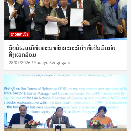
ຂ່າວໜ້າໜຶ່ງ
ສືບຕໍ່ຮ່ວມມືພັດທະນາທັກສະກະສິກຳ ທີ່ເປັນມິດກັບ
ສິ່ງແວດລ້ອມ
28/07/2026
Souliyo Sengngam