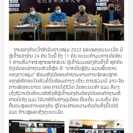
ງານແຂ່ງຂັນເວົ້າສໍາລັບຊາວໜຸ່ມ 2022 ຮອບຮອງຊະນະເລີດ ມີ
ຜູ້ເຂົ້າແຂ່ງຂັນ 24 ຄົນ ໃນນີ້ ຍິງ 11 ຄົນ ຄະນະກໍາມະການຕັດສິນ
5 ທ່ານທີ່ມາຈາກຫຼາຍພາກສ່ວນ ຜູ້ເຂົ້າຮ່ວມແຂ່ງຂັນຄັ້ງນີ້ ທຸກຄົນ
ຍັງໄດ້ຕອບຄໍາຖາມຫົວຂໍ້ຫຼັກ ຄື: “ບາກບັັ່ນສູ້ຊົນ ແມ່ນພື້ນຖານ
ຂອງຊາວໜຸ່ມ” ພ້ອມທັງໄດ້ຕອບຄໍາຖາມຕາມການຈົກສະຫຼາກ
ຂອງພິທີກອນໃນຫົວຂໍ້ປິ່ນອ້ອມຕ່າງໆ ເຊັ່ນ: ການຮ່ວມມື ລາວ-ຈີນ
ການພັດທະນາປະ ເທດ ການໃຊ້ຊີວິດ ວັດທະນະທໍາ ແລະ ອື່ນໆ
ເຊິ່ງຖືວ່າເປັນອີກເວທີໜຶ່ງທີ່ຜູ້ເຂົ້າແຂ່ງຂັນຕ້ອງໄດ້ຕອບຄໍາຖາມທີ່
ຄາດບໍ່ເຖິງ ແລະ ໂຕ້ວາທີກັນຢ່າງດຸເດືອດ ຕື່ນເຕັ້ນ ມ່ວນຊື່ນ ຄຶກ
ຄື້ນຕະຫຼອດການແຂ່ງຂັນ ຜູ້ໃດຈະຜ່ານຄວາມກົດດັນຄັ້ງນີ້ໄປໄດ້
ແລະ ກ້າວສູ່ຮອບຊີງຊະນະເລີດ.