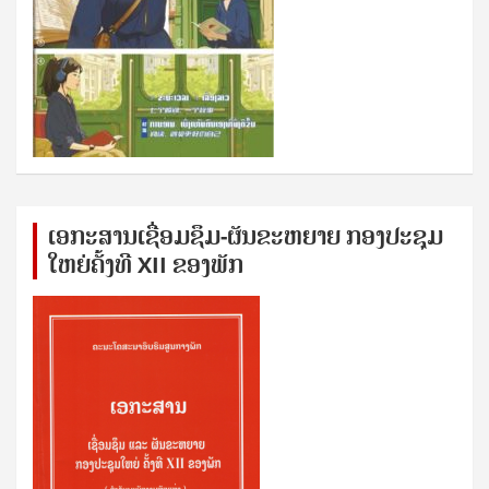
ເອກ​ະ​ສານ​ເຊ​ື່ອມ​ຊ​ຶມ-ຜັນ​ຂະ​ຫ​ຍາຍ ກອງ​ປະ​ຊຸມ​
ໃຫຍ່​ຄັ້ງ​ທີ XII ຂອງ​ພັກ