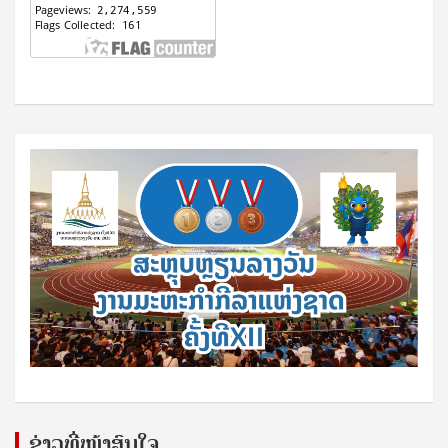
ຂ່າວທີ່ໜ້າສົນໃຈ