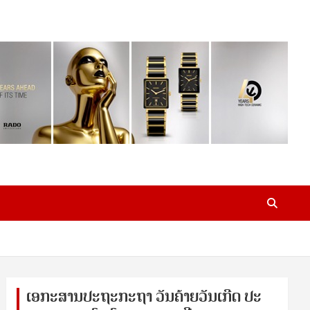
ເອ​ກະ​ສານ​ປະ​ຖະ​ກະ​ຖ​າ ວັນ​ຄ້າຍ​ວັນ​ເກີດ ປ​ະ​