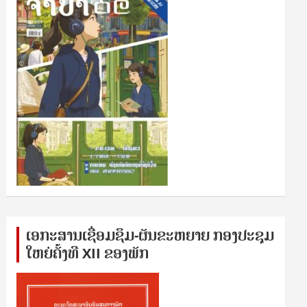
ເອກ​ະ​ສານ​ເຊ​ື່ອມ​ຊ​ຶມ-ຜັນ​ຂະ​ຫ​ຍາຍ ກອງ​ປະ​ຊຸມ​
ໃຫຍ່​ຄັ້ງ​ທີ XII ຂອງ​ພັກ