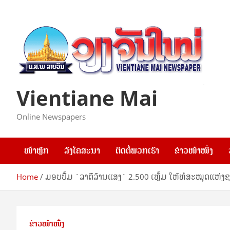
Skip
to
content
Vientiane Mai
Online Newspapers
ໜ້າຫຼັກ
ລົງໂຄສະນາ
ຕິດຕໍ່ພວກເຮົາ
ຂ່າວໜ້າໜຶ່ງ
Home
ມອບ​ປຶ້ມ `ລາ​ຕີ​ລ້ານ​ແສງ` 2.500 ເຫຼັ້ມ ໃຫ້​ຫໍ​ສະ​ໝຸດ​ແຫ່ງ​
ຂ່າວໜ້າໜຶ່ງ