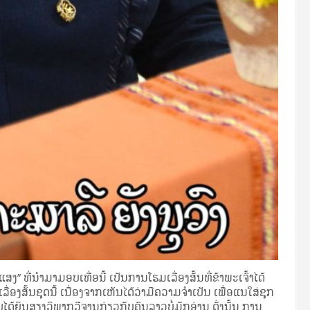
” ທີ່​ນຳ​ມາມອບ​ເທື່ອນີ້ ເປັນ​ການ​ໂຮມ​ເລື່ອງ​ສັ້ນ​ທີ່​ຂ້າ​ພະ​ເຈົ້າ​ໄດ້​
ື່ອງ​ສັ້ນຊຸດນີ້ ເນື່ອງ​ຈາກ​ເຫັນ​ໄດ້​ວ່າມີ​ຄວາມ​ຈຳ​ເປັນ ​ເພື່ອແນໃສ່​ຊຸກ​
​ໄດ້​ຍິນ​ສຽງ​ວິ​ພາກວີ​ຈານ​ກ່ຽວ​ກັບ​ຄົນ​ລາວບໍ່​ມັກ​ອ່ານ ດັ່ງ​ນັ້ນ ​ການ​