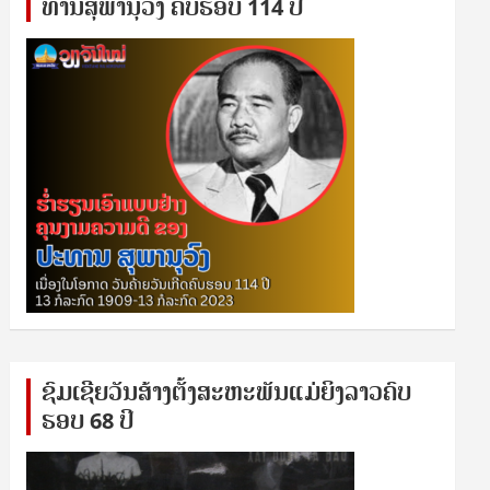
ທານ​ສຸ​ພາ​ນຸ​ວົງ ຄົບ​ຮອບ 114 ປີ
ຊົ​ມ​ເຊີຍ​ວັນ​ສ້າງ​ຕັ້ງ​ສະ​ຫະ​ພັນ​ແມ່​ຍິງ​​ລາວຄົບ​
ຮອບ 68 ປິ