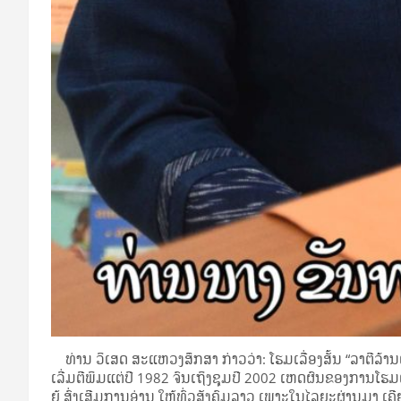
ທ່ານ ວິ​ເສດ​ ສະ​ແຫວງ​ສຶກ​ສາ ກ່າວ​ວ່າ: ໂຮມ​ເລື່ອງ​ສັ້ນ “ລ​າ​ຕີ​ລ້ານ​ແສງ
ເລີ່ມ​ຕີ​ພິມ​ແຕ່​ປີ 1982 ຈົນ​ເຖິ​ງຊຸ​ມ​ປີ 2002 ເຫດ​ຜົ​ນ​ຂອງ​ການ​ໂຮມ​ເລ
ຍູ້ ສົ່ງ​ເສີ​ມ​ການ​ອ່ານ ໃຫ້​ທົ່ວ​ສັງ​ຄົມ​ລາວ ເພາະ​ໃນ​ໄລ​ຍະ​ຜ່ານ​ມາ ເຄີຍ