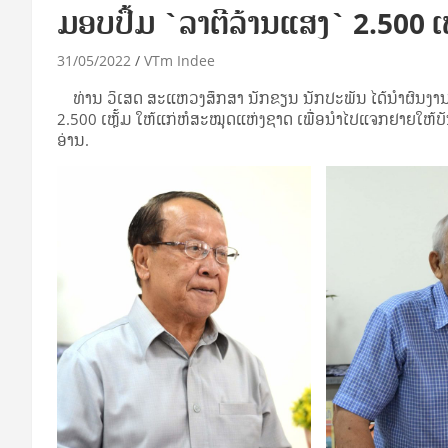
ມອບ​ປຶ້ມ `ລາ​ຕີ​ລ້ານ​ແສງ` 2.500 ເຫ
31/05/2022
VTm Indee
ທ່ານ ວິ​ເສດ​ ສະ​ແຫວງ​ສຶກ​ສາ ນັກ​ຂຽນ ນັກ​ປະ​ພັນ ໄດ້​ນຳ​ຜົນ​ງານ​ໂ
2.500 ເຫຼັ້ມ ໃຫ້​ແກ່​ຫໍ​ສະ​ໝຸດ​ແ​ຫ່ງ​ຊາດ ເພື່ອ​ນຳ​ໄປ​ແຈກ​ຢາຍ​ໃຫ້​ບັ
ອ່ານ.