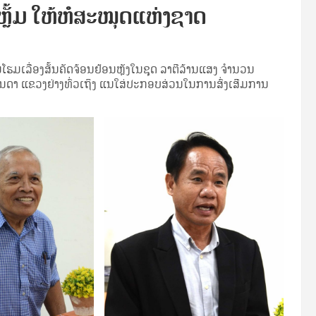
ຼັ້ມ ໃຫ້​ຫໍ​ສະ​ໝຸດ​ແຫ່ງ​ຊາດ
ຮມ​ເລື່ອງ​ສັ້ນຄັດ​ຈ້ອນ​ຢ້ອນ​ຫຼັງໃນ​ຊຸດ ລາ​ຕີລ້ານ​ແສງ ຈຳ​ນວນ
ນ​ດາ​ ແຂວງ​ຢ່າງ​ທົ່ວ​ເຖິງ ແນ​ໃສ່​ປະ​ກອບ​ສ່ວນ​ໃນ​ການ​ສົ່ງ​ເສີ​ມ​ການ​