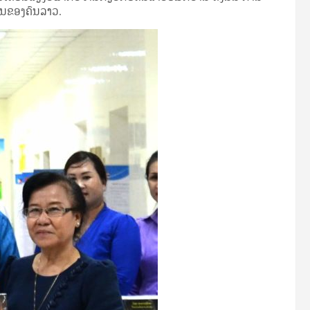
ານ​ຂ​ອງ​ຄົນ​ລາວ.