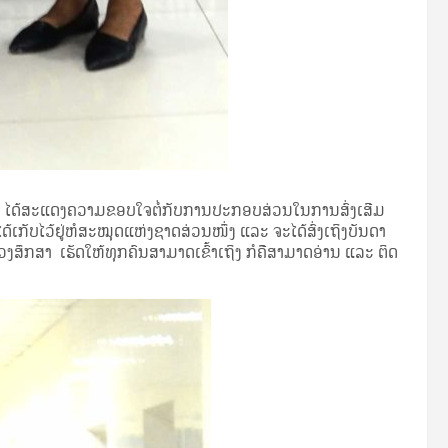
ໄດ້​ສະ​ແດງ​ຄວາມ​ຂອບ​ໃຈ​ຕໍ່​ກັບ​ການ​ປະ​ກອບ​ສ່ວນ​ໃນ​ການ​ສົ່​ງ​ເສີມ​
ເກັບ​ໄວ້​ຢູ່​ຫໍ​ສະ​ໝຸດ​ແຫ່ງ​ຊາດ​ສ່ວນ​ໜຶ່ງ ແລະ ຈະ​ໄດ້​ສົ່ງ​ເຖິງ​ບັນ​ດາ​
ງ​ສຶກ​ສາ ເຮັດ​ໃຫ້​ທຸກ​ຄົນ​ສາ​ມາດ​ເຂົ້າ​ເຖິງ ກໍ​ຄືສາ​ມາດ​ອ່ານ ແລະ ຕິດ​