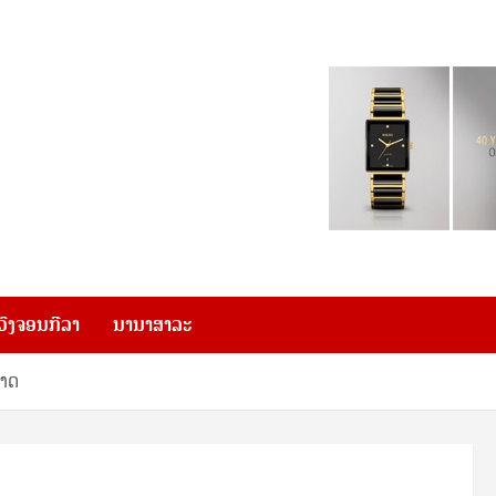
ວົງຈອນກີລາ
ນານາສາລະ
ຊາດ