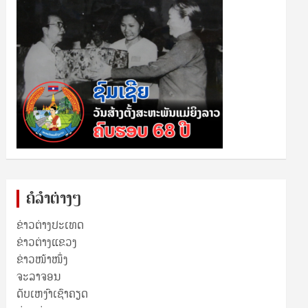
ຄໍລຳຕ່າງໆ
ຂ່າວຕ່າງປະເທດ
ຂ່າວ​ຕ່າງ​ແຂວງ
ຂ່າວໜ້າໜຶ່ງ
ຈະລາຈອນ
ດັບເຫງົາເຊົາຄຽດ