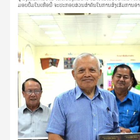
ມອບ​ປື້ມ​ໃນ​ເທື່ອ​ນີ້ ຈະ​ປະ​ກອບ​ສ່ວນ​ສຳ​ຄັນ​ໃນ​ການ​ສົ່ງ​ເສີມ​ການ​ອ່