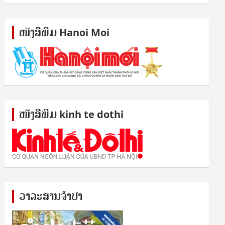
ໜັງ​ສື​ພິມ Hanoi Moi
ໜັງ​ສື​ພິມ kinh te dothi
ວາລະສານຈຳປາ