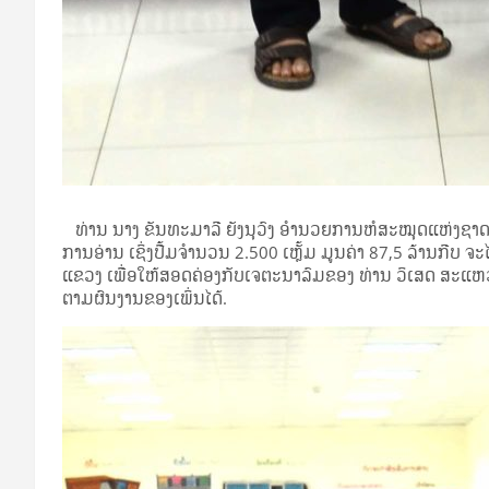
ທ່ານ ນາງ ຂັ​ນ​ທະ​ມາ​ລີ ຍັງ​ນຸ​ວົງ ອຳ​ນວຍ​ການ​ຫໍ​ສະ​ໝຸດ​ແຫ່ງ​ຊາດ 
ການ​ອ່ານ ເຊິ່ງ​ປື້ມ​ຈຳ​ນວນ 2.500 ເຫຼັ້ມ ມູນ​ຄ່າ 87,5 ລ້ານ​ກີບ ຈະ​ໄດ້​
ແຂວງ​ ເພື່ອ​ໃຫ້​ສອດ​ຄ່ອງ​ກັບ​ເຈ​ຕະ​ນາ​ລົມ​ຂອງ ​ທ່ານ​ ວິ​ເສດ ສະ​ແຫວ
ຕາມ​ຜົນ​ງານ​ຂອງ​ເພິ່ນ​ໄດ້.