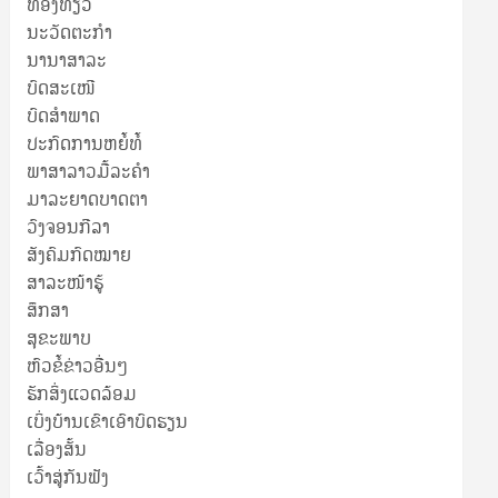
ທ່ອງທ່ຽວ
ນະວັດຕະກໍາ
ນານາສາລະ
ບົດສະເໜີ
ບົດສໍາພາດ
ປະກົດການຫຍໍ້ທໍ້
ພາສາລາວມື້ລະຄຳ
ມາລະຍາດບາດຕາ
ວົງຈອນກີລາ
ສັງຄົມກົດໝາຍ
ສາລະໜ້າຮູ້
ສຶກສາ
ສຸ​ຂະ​ພາບ
ຫົວຂໍ້ຂ່າວອື່ນໆ
ຮັກສິ່ງແວດລ້ອມ
ເບິ່ງບ້ານເຂົາເອົາບົດຮຽນ
ເລື່ອງສັ້ນ
ເວົ້າສູ່ກັນຟັງ