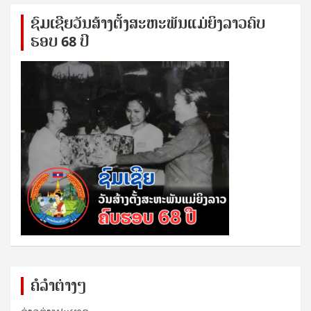
ຊົ​ມ​ເຊີຍ​ວັນ​ສ້າງ​ຕັ້ງ​ສະ​ຫະ​ພັນ​ແມ່​ຍິງ​​ລາວຄົບ​
ຮອບ 68 ປິ
ຄໍລຳຕ່າງໆ