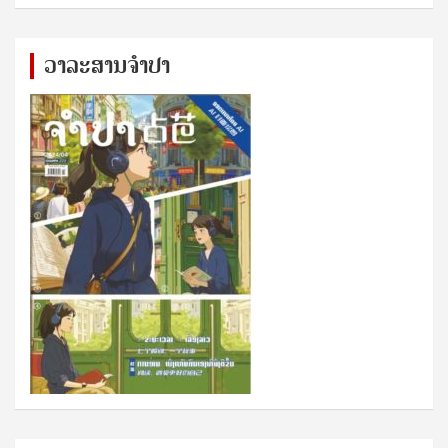
ວາລະສານຈຳປາ