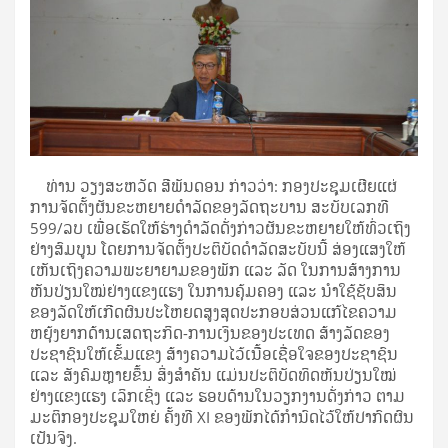
ທ່ານ ວຽງສະຫວັດ ສີພັນດອນ ກ່າວວ່າ: ກອງປະຊຸມເຜີຍແຜ່
ການຈັດຕັ້ງຜັນຂະຫຍາຍດຳລັດຂອງລັດຖະບານ ສະບັບເລກທີ
599/ລບ ເພື່ອເຮັດໃຫ້ຮ່າງດໍາລັດດັ່ງກ່າວຜັນຂະຫຍາຍໃຫ້ທົ່ວເຖິງ
ຢ່າງສົມບູນ ໂດຍການຈັດຕັ້ງປະຕິບັດດຳລັດສະບັບນີ້ ສ່ອງແສງໃຫ້
ເຫັນເຖິງຄວາມພະຍາຍາມຂອງພັກ ແລະ ລັດ ໃນການສ້າງການ
ຫັນປ່ຽນໃໝ່ຢ່າງແຂງແຮງ ໃນການຄຸ້ມຄອງ ແລະ ນຳໃຊ້ຊັບສິນ
ຂອງລັດໃຫ້ເກີດຜົນປະໂຫຍດສູງສຸດປະກອບສ່ວນແກ້ໄຂຄວາມ
ຫຍຸ້ງຍາກດ້ານເສດຖະກິດ-ການເງິນຂອງປະເທດ ສ້າງລັດຂອງ
ປະຊາຊົນໃຫ້ເຂັ້ມແຂງ ສ້າງຄວາມໄວ້ເນື້ອເຊື່ອໃຈຂອງປະຊາຊົນ
ແລະ ສັງຄົມຫຼາຍຂຶ້ນ ສິ່ງສຳຄັນ ແມ່ນປະຕິບັດທິດຫັນປ່ຽນໃໝ່
ຢ່າງແຂງແຮງ ເລິກເຊິ່ງ ແລະ ຮອບດ້ານໃນວຽກງານດັ່ງກ່າວ ຕາມ
ມະຕິກອງປະຊຸມໃຫຍ່ ຄັ້ງທີ XI ຂອງພັກໄດ້ກຳນົດໄວ້ໃຫ້ປາກົດຜົນ
ເປັນຈິງ.