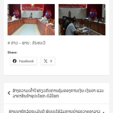
# ຂ່າວ – ພາບ : ຂັນທະວີ
Share:
Facebook
X
Post
ສ້າງຄວາມເຂົ້າໃຈກ່ຽວກັບການຄຸ້ມຄອງການເງິນ-ເງິນຕາ ແລະ
navigation
ລາຄາສິນຄ້າອຸປະໂພກ-ບໍລິໂພກ
ທ່ານນາຍົກລັດຖະມົນຕີ ພົບປະໂອ້ລົມການນຳແຂວງຂອງລາວ