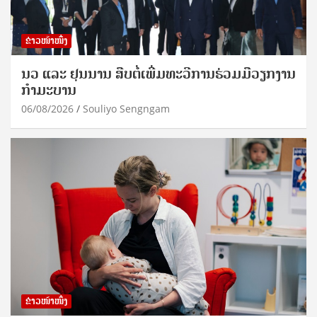
ຂ່າວໜ້າໜຶ່ງ
ນວ ແລະ ຢຸນນານ ສືບຕໍ່ເພີ່ມທະວີການຮ່ວມມືວຽກງານ
ກຳມະບານ
06/08/2026
Souliyo Sengngam
ຂ່າວໜ້າໜຶ່ງ