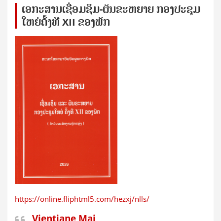
ເອກ​ະ​ສານ​ເຊ​ື່ອມ​ຊ​ຶມ-ຜັນ​ຂະ​ຫ​ຍາຍ ກອງ​ປະ​ຊຸມ​
ໃຫຍ່​ຄັ້ງ​ທີ XII ຂອງ​ພັກ
https://online.fliphtml5.com/hezxj/nlls/
Vientiane Mai