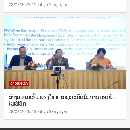
28/07/2026
Souliyo Sengngam
ຂ່າວໜ້າໜຶ່ງ
ສ້າງຄວາມເຂັ້ມແຂງໃຫ້ພາກທຸລະກິດໃນການຕອບໂຕ້
ໄພພິບັດ
28/07/2026
Souliyo Sengngam