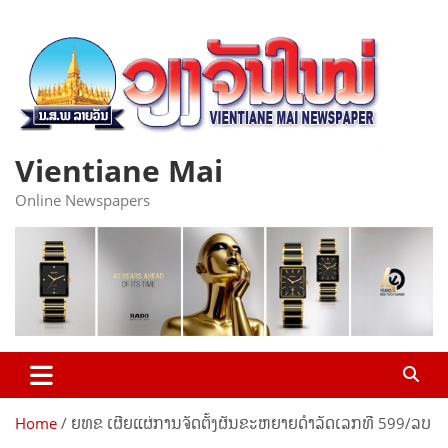
Skip
to
content
Vientiane Mai
Online Newspapers
Home
ຍທຂ ເຜີຍແຜ່ການຈັດຕັ້ງຜັນຂະຫຍາຍດໍາລັດເລກທີ 599/ລບ