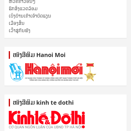
ຫົວຂໍ້ຂ່າວອື່ນໆ
ຮັກສິ່ງແວດລ້ອມ
ເບິ່ງບ້ານເຂົາເອົາບົດຮຽນ
ເລື່ອງສັ້ນ
ເວົ້າສູ່ກັນຟັງ
ໜັງ​ສື​ພິມ Hanoi Moi
ໜັງ​ສື​ພິມ kinh te dothi