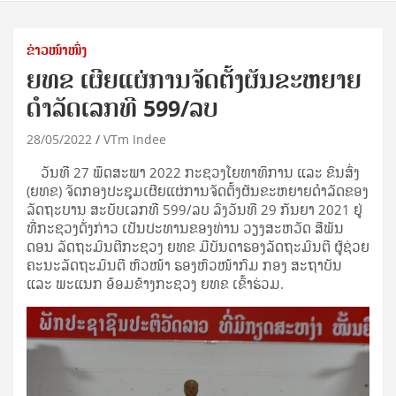
ຂ່າວໜ້າໜຶ່ງ
ຍທຂ ເຜີຍແຜ່ການຈັດຕັ້ງຜັນຂະຫຍາຍ
ດໍາລັດເລກທີ 599/ລບ
28/05/2022
VTm Indee
ວັນທີ 27 ພຶດສະພາ 2022 ກະຊວງໂຍທາທິການ ແລະ ຂົນສົ່ງ
(ຍທຂ) ຈັດກອງປະຊຸມເຜີຍແຜ່ການຈັດຕັ້ງຜັນຂະຫຍາຍດຳລັດຂອງ
ລັດຖະບານ ສະບັບເລກທີ 599/ລບ ລົງວັນທີ 29 ກັນຍາ 2021 ຢູ່
ທີ່ກະຊວງດັ່ງກ່າວ ເປັນປະທານຂອງທ່ານ ວຽງສະຫວັດ ສີພັນ
ດອນ ລັດຖະມົນຕີກະຊວງ ຍທຂ ມີບັນດາຮອງລັດຖະມົນຕີ ຜູ້ຊ່ວຍ
ຄະນະລັດຖະມົນຕີ ຫົວໜ້າ ຮອງຫົວໜ້າກົມ ກອງ ສະຖາບັນ
ແລະ ພະແນກ ອ້ອມຂ້າງກະຊວງ ຍທຂ ເຂົ້າຮ່ວມ.