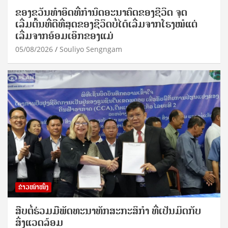
ຂອງຂວັນທໍາອິດທີ່ກໍານົດອະນາຄົດຂອງຊີວິດ ຈຸດ
ເລີ່ມຕົ້ນທີ່ດີທີ່ສຸດຂອງຊີວິດບໍ່ໄດ້ເລີ່ມຈາກໂຮງໝໍແຕ່
ເລີ່ມຈາກອ້ອມເອິກຂອງແມ່
05/08/2026
Souliyo Sengngam
ຂ່າວໜ້າໜຶ່ງ
ສືບຕໍ່ຮ່ວມມືພັດທະນາທັກສະກະສິກຳ ທີ່ເປັນມິດກັບ
ສິ່ງແວດລ້ອມ