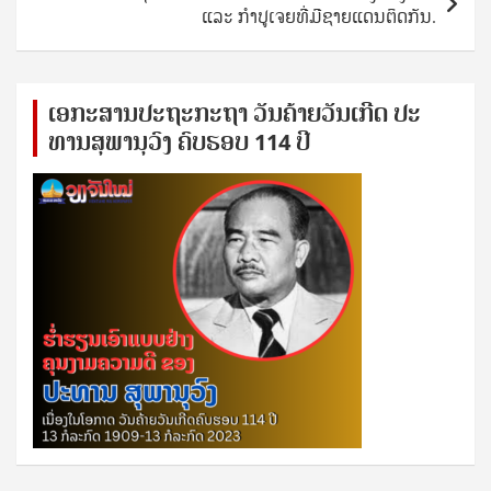
ແລະ ກຳປູເຈຍທີ່ມີຊາຍແດນຕິດກັນ.
ເອ​ກະ​ສານ​ປະ​ຖະ​ກະ​ຖ​າ ວັນ​ຄ້າຍ​ວັນ​ເກີດ ປ​ະ​
ທານ​ສຸ​ພາ​ນຸ​ວົງ ຄົບ​ຮອບ 114 ປີ