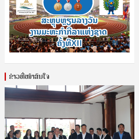
ຂ່າວທີ່ໜ້າສົນໃຈ