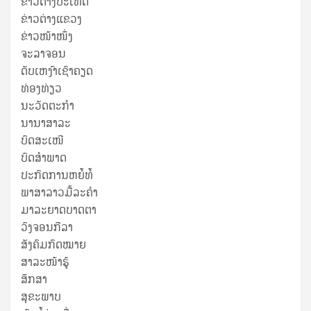
ຂ່າວຕ່າງປະເທດ
ຂ່າວ​ຕ່າງ​ແຂວງ
ຂ່າວໜ້າໜຶ່ງ
ຈະລາຈອນ
ດັບເຫງົາເຊົາຄຽດ
ທ່ອງທ່ຽວ
ນະວັດຕະກໍາ
ນານາສາລະ
ບົດສະເໜີ
ບົດສໍາພາດ
ປະກົດການຫຍໍ້ທໍ້
ພາສາລາວມື້ລະຄຳ
ມາລະຍາດບາດຕາ
ວົງຈອນກີລາ
ສັງຄົມກົດໝາຍ
ສາລະໜ້າຮູ້
ສຶກສາ
ສຸ​ຂະ​ພາບ