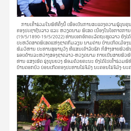
ການເຂົ້າຮ່ວມໃນພິທີຄັ້ງນີ້ ເພື່ອເປັນການສະແດງຄວາມຮູ້ບຸນຄຸນອັ
ຂອງປະຊາຊົນລາວ ແລະ ຫວຽດນາມ ພິເສດ ເນື່ອງໃນໂອກາດການສະເ
(19/5/1890-19/5/2022) ທ່ານເອກອັກຄະລັດຖະທູດລາວ ຍັງໄດ້
ປະຫວັດສາດພິເສດແຫ່ງຊາດກີມລຽນ ນາມດ່ານ ບ້ານເກີດເມືອງນອນ
ພົມວິຫານ ປະທານສຸພານຸວົງ ທີ່ແສນເຄົາລົບຮັກ ກໍ່ສ້າງສາຍພົວ
ຮອບດ້ານລະຫວ່າງສອງຊາດລາວ-ຫວຽດນາມ ກາຍເປັນສາຍພົວພັນທີ່ຊື
ທ່ານ ແສງເພັດ ຮຸ່ງບຸນຍວງ ພ້ອມດ້ວຍຄະນະ ຍັງໄດ້ໄປເຂົ້າຮ່ວມພ
ບ້ານດອກບົວ ບ່ອນເກີດຂອງປະທານໂຮ່ຈີມິງ ນະຄອນໂຮ່ຈີມິງ-ນະຄ