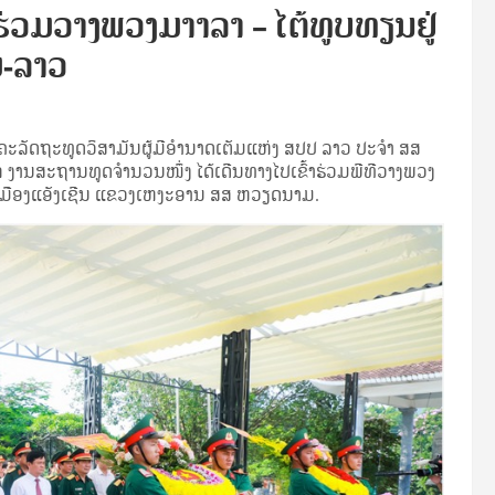
່ວມວາງພວງມາາລາ – ໄຕ້ທູບທຽນຢູ່
ມ-ລາວ
ຄະລັດຖະທູດວິສາມັນຜູ້ມີອຳນາດເຕັມແຫ່ງ ສປປ ລາວ ປະຈຳ ສສ
 ງານສະຖານທູດຈຳນວນໜຶ່ງ ໄດ້ເດີນທາງໄປເຂົ້າຮ່ວມພີທີວາງພວງ
່ເມືອງແອັງເຊີນ ແຂວງເຫງະອານ ສສ ຫວຽດນາມ.