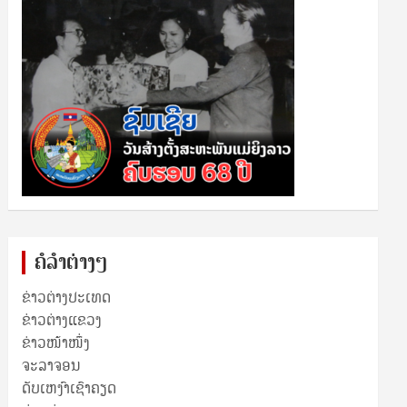
ຄໍລຳຕ່າງໆ
ຂ່າວຕ່າງປະເທດ
ຂ່າວ​ຕ່າງ​ແຂວງ
ຂ່າວໜ້າໜຶ່ງ
ຈະລາຈອນ
ດັບເຫງົາເຊົາຄຽດ