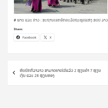
#
ພາບ ແລະ ຂ່າວ : ສະຖານເອກອັກຄະລັດຖະທູດແຫ່ງ ສປປ ລາ
Share:
Facebook
X
Post
ທັບນັກກີລາລາວ ສາມາດຍາດໄດ້ແລ້ວ 2 ຫຼຽນຄຳ 7 ຫຼຽນ
navigation
ເງິນ ແລະ 28 ຫຼຽນທອງ