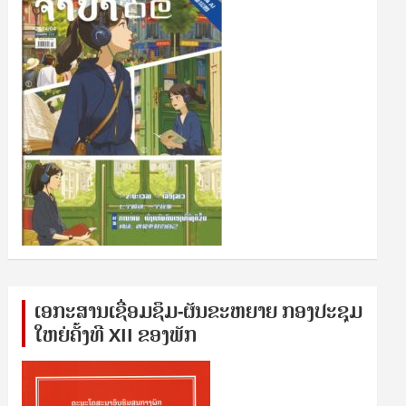
ເອກ​ະ​ສານ​ເຊ​ື່ອມ​ຊ​ຶມ-ຜັນ​ຂະ​ຫ​ຍາຍ ກອງ​ປະ​ຊຸມ​
ໃຫຍ່​ຄັ້ງ​ທີ XII ຂອງ​ພັກ