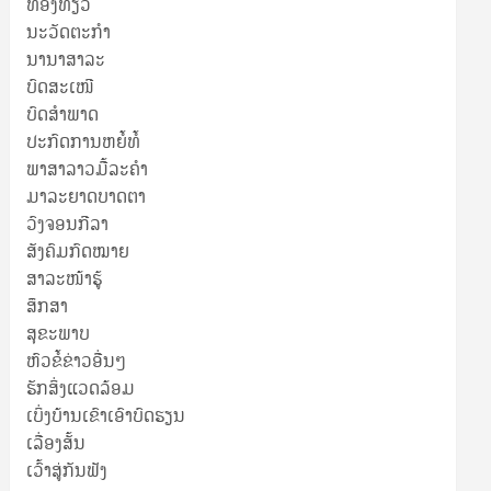
ທ່ອງທ່ຽວ
ນະວັດຕະກໍາ
ນານາສາລະ
ບົດສະເໜີ
ບົດສໍາພາດ
ປະກົດການຫຍໍ້ທໍ້
ພາສາລາວມື້ລະຄຳ
ມາລະຍາດບາດຕາ
ວົງຈອນກີລາ
ສັງຄົມກົດໝາຍ
ສາລະໜ້າຮູ້
ສຶກສາ
ສຸ​ຂະ​ພາບ
ຫົວຂໍ້ຂ່າວອື່ນໆ
ຮັກສິ່ງແວດລ້ອມ
ເບິ່ງບ້ານເຂົາເອົາບົດຮຽນ
ເລື່ອງສັ້ນ
ເວົ້າສູ່ກັນຟັງ