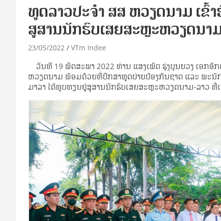
ທູດລາວປະຈຳ ສສ ຫວຽດນາມ ເຂົ້າຮ
ສູສານນັກຮົບເສຍສະຫຼະຫວຽດນາ
23/05/2022
VTm Indee
ວັນທີ 19 ພຶດສະພາ 2022 ທ່ານ ແສງເພັດ ຮຸ່ງບຸນຍວງ ເອກອັກ
ຫວຽດນາມ ພ້ອມດ້ວຍທີ່ປຶກສາທູດຝ່າຍປ້ອງກັນຊາດ ແລະ ພະນັກ
ມາລາ ໄຕ້ທູບທຽນຢູ່ສູສານນັກຮົບເສຍສະຫຼະຫວຽດນາມ-ລາວ ທີ