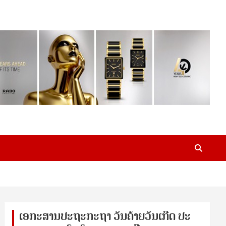
ເອ​ກະ​ສານ​ປະ​ຖະ​ກະ​ຖ​າ ວັນ​ຄ້າຍ​ວັນ​ເກີດ ປ​ະ​