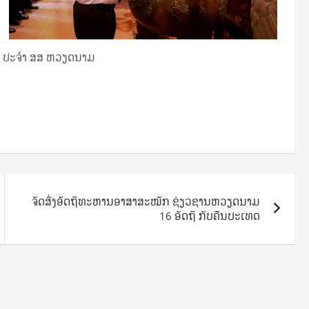
ວ ປະຈໍາ ສສ ຫວຽດນາມ
ຈັດສົ່ງອັດຖິທະຫານອາສາສະໝັກ ຊ່ຽວຊານຫວຽດນາມ
16 ອັດຖິ ກັບຄືນປະເທດ