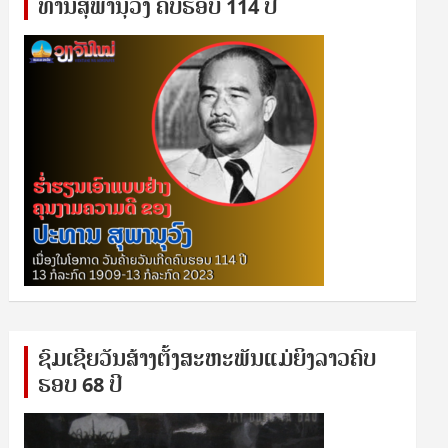
ທານ​ສຸ​ພາ​ນຸ​ວົງ ຄົບ​ຮອບ 114 ປີ
ຊົ​ມ​ເຊີຍ​ວັນ​ສ້າງ​ຕັ້ງ​ສະ​ຫະ​ພັນ​ແມ່​ຍິງ​​ລາວຄົບ​
ຮອບ 68 ປິ