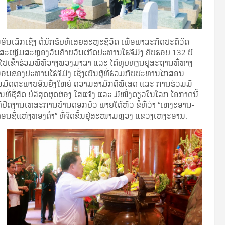
ນເລິກເຊິ່ງ ຕໍ່ນັກຮົບທີ່ເສຍສະຫຼະຊີວິດ ເພຶ່ອພາລະກິດປະຕິວັດ
ຫຼີມສະຫຼອງວັນຄ້າຍວັນເກີດປະທານໂຮ່ຈີມິງ ຄົບຮອບ 132 ປີ
ໄປເຂົ້າຮ່ວມພິທີວາງພວງມາລາ ແລະ ໄຕ້ທູບທຽນຢູ່ສະຖານທີ່ທາງ
ຂອງປະທານໂຮ່ຈີມິງ ເຊິ່ງເປັນຜູ້ທີ່ຮ່ວມກັບປະທານໄກສອນ
ພັນມິດຕະພາບອັນຍິ່ງໃຫຍ່ ຄວາມສາມັກຄີພິເສດ ແລະ ການຮ່ວມມື
່ສັດ ບໍລິສຸດຜຸດຜ່ອງ ໃສແຈ້ງ ແລະ ມີໜຶ່ງດຽວໃນໂລກ ໂອກາດນີ້
ິທີປິດງານເທສະການບ້ານດອກບົວ ພາຍໃຕ້ຫົວ ຂໍ້ທີ່ວ່າ “ເຫງະອານ-
ອນຊື່ແຫ່ງທອງຄຳ” ທີ່ຈັດຂຶ້ນຢູ່ສະໜາມຫຼວງ ແຂວງເຫງະອານ.