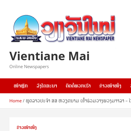
Skip
to
content
Vientiane Mai
Online Newspapers
ໜ້າຫຼັກ
ລົງໂຄສະນາ
ຕິດຕໍ່ພວກເຮົາ
ຂ່າວໜ້າໜຶ່ງ
Home
ທູດລາວປະຈຳ ສສ ຫວຽດນາມ ເຂົ້າຮ່ວມວາງພວງມາາລາ – 
ຂ່າວໜ້າໜຶ່ງ