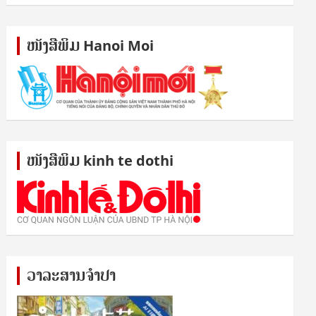
ໜັງ​ສື​ພິມ Hanoi Moi
ໜັງ​ສື​ພິມ kinh te dothi
ວາລະສານຈຳປາ