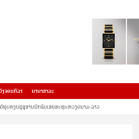
ວົງຈອນກີລາ
ນານາສາລະ
ໄຕ້ທູບທຽນຢູ່ສູສານນັກຮົບເສຍສະຫຼະຫວຽດນາມ-ລາວ