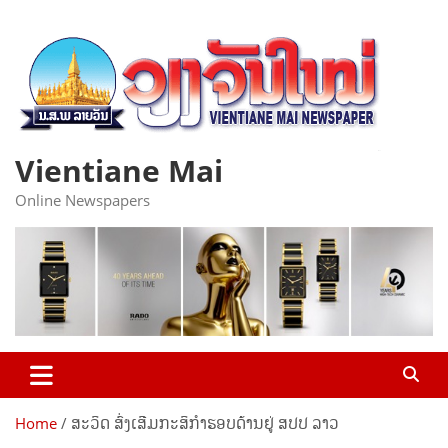
Skip
to
content
Vientiane Mai
Online Newspapers
Home
ສະວິດ ສົ່ງເສີມກະສິກຳຮອບດ້ານຢູ່ ສປປ ລາວ