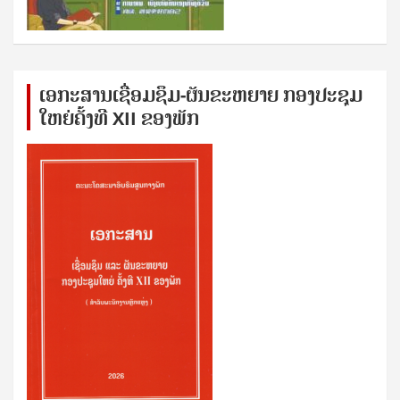
ເອກ​ະ​ສານ​ເຊ​ື່ອມ​ຊ​ຶມ-ຜັນ​ຂະ​ຫ​ຍາຍ ກອງ​ປະ​ຊຸມ​
ໃຫຍ່​ຄັ້ງ​ທີ XII ຂອງ​ພັກ