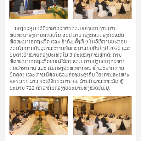
ກອງປະຊຸມ ໄດ້ຕີລາຄາສະພາບລວມຂອງແຜນງານການ
ພັດທະນາອົງການສະວິດໃນ ສປປ ລາວ ເຊິ່ງສອດຄ່ອງກັບແຜນ
ພັດທະນາເສດຖະກິດ ແລະ ສັງຄົມ ຄັ້ງທີ 9 ໃນວິທີການປະກອບ
ສ່ວນໃນການບັນລຸວາລະການພັດທະນາແບບຍືນຍົງປີ 2030 ແລະ
ບັນດາເປົ້າໝາຍຂອງປະເທດໃນ 3 ຂະແໜງການຫຼັກຄື: ການ
ພັດທະນາເສດຖະກິດແບບມີສ່ວນຮ່ວມ ການປ່ຽນແປງສະພາບ
ດິນຟ້າອາກາດ ແລະ ຄຸ້ມຄອງຊັບພະຍາກອນ ທໍາມະຊາດ ການ
ປົກຄອງ ແລະ ການມີສ່ວນຮ່ວມຂອງປະຊາຊົນ ໂຄງການສະເພາະ
ຂອງ ສປປ ລາວ ຈະໄດ້ຮັບປະມານ 60 ລ້ານໂດລາສະຫະລັດ ຫຼື
ປະມານ 722 ຕື້ກວ່າກີບຂອງງົບປະມານທັງໝົດທີ່ມີຢູ່.