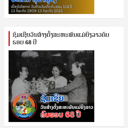
ຊົ​ມ​ເຊີຍ​ວັນ​ສ້າງ​ຕັ້ງ​ສະ​ຫະ​ພັນ​ແມ່​ຍິງ​​ລາວຄົບ​
ຮອບ 68 ປິ