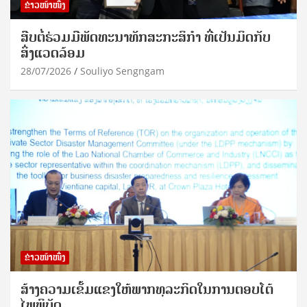
ຂ່າວໜ້າໜຶ່ງ
ສືບຕໍ່ຮ່ວມມືພັດທະນາທັກສະກະສິກຳ ທີ່ເປັນມິດກັບ
ສິ່ງແວດລ້ອມ
28/07/2026
Souliyo Sengngam
ຂ່າວໜ້າໜຶ່ງ
ສ້າງຄວາມເຂັ້ມແຂງໃຫ້ພາກທຸລະກິດໃນການຕອບໂຕ້
ໄພພິບັດ