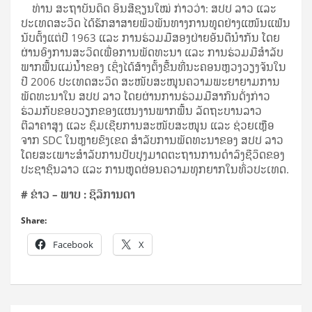
ທ່ານ ສະຖາບັນດິດ ອິນສີຊຽນໃໝ່ ກ່າວວ່າ: ສປປ ລາວ ແລະ
ປະເທດສະວິດ ໄດ້ຮັກສາສາຍພົວພັນທາງການທູດຢ່າງແໜ້ນແຟ້ນ
ນັບຕັ້ງແຕ່ປີ 1963 ແລະ ການຮ່ວມມືສອງຝ່າຍອັນດີນໍາກັນ ໂດຍ
ຜ່ານອົງການສະວິດເພື່ອການພັດທະນາ ແລະ ການຮ່ວມມືສໍາລັບ
ພາກພື້ນແມ່ນໍ້າຂອງ ເຊິ່ງໄດ້ສ້າງຕັ້ງຂື້ນທີ່ນະຄອນຫຼວງວຽງຈັນໃນ
ປີ 2006 ປະເທດສະວິດ ສະໜັບສະໜູນຄວາມພະຍາຍາມການ
ພັດທະນາໃນ ສປປ ລາວ ໂດຍຜ່ານການຮ່ວມມືສາກົນດັ່ງກ່າວ
ຮ່ວມກັບຂອບວຽກຂອງແຜນງານພາກພື້ນ ລັດຖະບານລາວ
ຕີລາຄາສູງ ແລະ ຊົມເຊີຍການສະໜັບສະໜູນ ແລະ ຊ່ວຍເຫຼືອ
ຈາກ SDC ໃນຫຼາຍຂົງເຂດ ສໍາລັບການພັດທະນາຂອງ ສປປ ລາວ
ໂດຍສະເພາະສໍາລັບການປັບປຸງມາດຕະຖານການດໍາລົງຊີວິດຂອງ
ປະຊາຊົນລາວ ແລະ ການຫຼຸດຜ່ອນຄວາມທຸກຍາກໃນທົ່ວປະເທດ.
#
ຂ່າວ – ພາບ : ຊິລິການດາ
Share:
Facebook
X