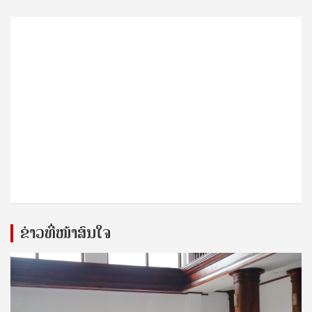
ຂ່າວທີ່ໜ້າສົນໃຈ