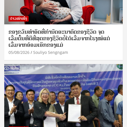
ຂ່າວໜ້າໜຶ່ງ
ຂອງຂວັນທໍາອິດທີ່ກໍານົດອະນາຄົດຂອງຊີວິດ ຈຸດ
ເລີ່ມຕົ້ນທີ່ດີທີ່ສຸດຂອງຊີວິດບໍ່ໄດ້ເລີ່ມຈາກໂຮງໝໍແຕ່
ເລີ່ມຈາກອ້ອມເອິກຂອງແມ່
05/08/2026
Souliyo Sengngam