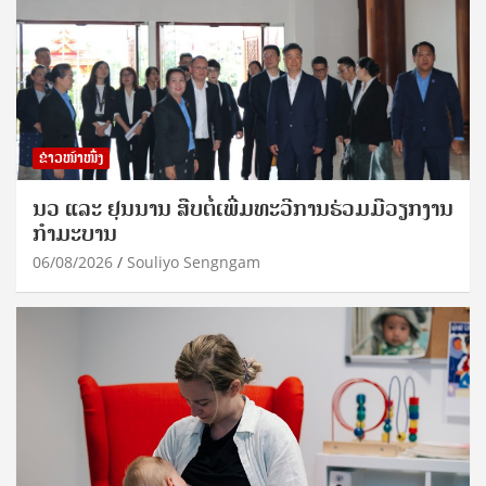
ຂ່າວໜ້າໜຶ່ງ
ນວ ແລະ ຢຸນນານ ສືບຕໍ່ເພີ່ມທະວີການຮ່ວມມືວຽກງານ
ກຳມະບານ
06/08/2026
Souliyo Sengngam