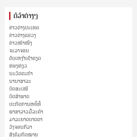
ຄໍລຳຕ່າງໆ
ຂ່າວຕ່າງປະເທດ
ຂ່າວ​ຕ່າງ​ແຂວງ
ຂ່າວໜ້າໜຶ່ງ
ຈະລາຈອນ
ດັບເຫງົາເຊົາຄຽດ
ທ່ອງທ່ຽວ
ນະວັດຕະກໍາ
ນານາສາລະ
ບົດສະເໜີ
ບົດສໍາພາດ
ປະກົດການຫຍໍ້ທໍ້
ພາສາລາວມື້ລະຄຳ
ມາລະຍາດບາດຕາ
ວົງຈອນກີລາ
ສັງຄົມກົດໝາຍ