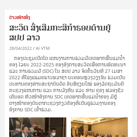
ຂ່າວໜ້າໜຶ່ງ
ສະວິດ ສົ່ງເສີມກະສິກຳຮອບດ້ານຢູ່
ສປປ ລາວ
28/04/2022
AI VTM
ກອງປະຊຸມເປີດໂຕ ແຜນງານການຮ່ວມມືເຂດພາກພື້ນແມ່ນໍ້າ
ຂອງ ໄລຍະ 2022-2025 ຂອງອົງການສະວິດເພື່ອການພັດທະນາ
ແລະ ການຮ່ວມມື (SDC) ໃນ ສປປ ລາວ ຈັດຂຶ້ນວັນທີ 27 ເມສາ
2022 ທີ່ໂຮງແຮມຄຣາວພລາຊາ ນະຄອນຫຼວງວຽງຈັນ ຮ່ວມເປັນ
ປະທານຂອງທ່ານສະຖາບັນດິດ ອິນສີຊຽນໃໝ່ ຮອງລັດຖະມົນຕີ
ກະຊວງແຜນການ ແລະ ການລົງທຶນ ແລະ ທ່ານ ຊອງ ຟລອງຊົວ
ເຄີນອດ ຫົວໜ້າອົງການ SDC ເຂດພາກພື້ນແມ່ນໍ້າຂອງ ມີຜູ້
ຕາງໜ້າຂອງບັນດາກະຊວງກ່ຽວຂ້ອງທີ່ເປັນຄູ່ຮ່ວມງານຂອງ
ອົງການ SDC ເຂົ້າຮ່ວມ.