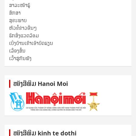
ສາລະໜ້າຮູ້
ສຶກສາ
ສຸ​ຂະ​ພາບ
ຫົວຂໍ້ຂ່າວອື່ນໆ
ຮັກສິ່ງແວດລ້ອມ
ເບິ່ງບ້ານເຂົາເອົາບົດຮຽນ
ເລື່ອງສັ້ນ
ເວົ້າສູ່ກັນຟັງ
ໜັງ​ສື​ພິມ Hanoi Moi
ໜັງ​ສື​ພິມ kinh te dothi