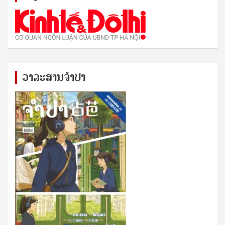
ວາລະສານຈຳປາ