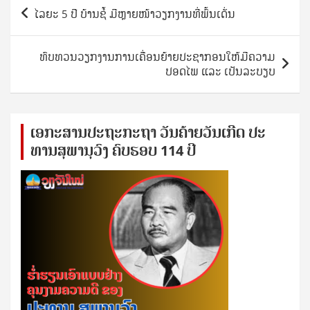
Post
ໄລຍະ 5 ປີ ບ້ານຊໍ້ ມີຫຼາຍໜ້າວຽກງານທີ່ພົ້ນເດັ່ນ
navigation
ທົບທວນວຽກງານການເຄື່ອນຍ້າຍປະຊາກອນໃຫ້ມີຄວາມ
ປອດໄພ ແລະ ເປັນລະບຽບ
ເອ​ກະ​ສານ​ປະ​ຖະ​ກະ​ຖ​າ ວັນ​ຄ້າຍ​ວັນ​ເກີດ ປ​ະ​
ທານ​ສຸ​ພາ​ນຸ​ວົງ ຄົບ​ຮອບ 114 ປີ