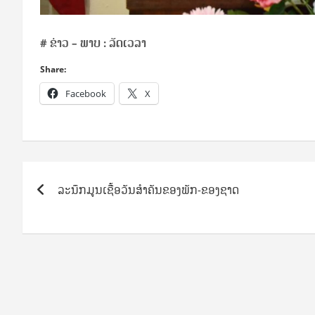
# ຂ່າວ – ພາບ : ລັດເວລາ
Share:
Facebook
X
Post
ລະນຶກມູນເຊື້ອວັນສຳຄັນຂອງພັກ-ຂອງຊາດ
navigation