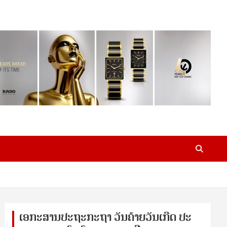
ເອ​ກະ​ສານ​ປະ​ຖະ​ກະ​ຖ​າ ວັນ​ຄ້າຍ​ວັນ​ເກີດ ປ​ະ​