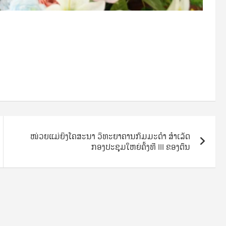
ໜ່ວຍ​ແມ່​ຍິງ​ໂຄ​ສະ​ນາ ວິທະຍາຄານກົມມະດຳ ສຳເລັດ
ກອງປະຊຸມໃຫຍ່ຄັ້ງທີ III ຂອງຕົົນ