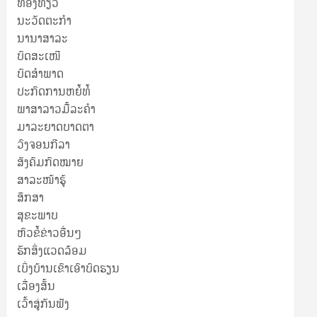
ທ່ອງທ່ຽວ
ນະວັດຕະກໍາ
ນານາສາລະ
ບົດສະເໜີ
ບົດສໍາພາດ
ປະກົດການຫຍໍ້ທໍ້
ພາສາລາວມື້ລະຄຳ
ມາລະຍາດບາດຕາ
ວົງຈອນກີລາ
ສັງຄົມກົດໝາຍ
ສາລະໜ້າຮູ້
ສຶກສາ
ສຸ​ຂະ​ພາບ
ຫົວຂໍ້ຂ່າວອື່ນໆ
ຮັກສິ່ງແວດລ້ອມ
ເບິ່ງບ້ານເຂົາເອົາບົດຮຽນ
ເລື່ອງສັ້ນ
ເວົ້າສູ່ກັນຟັງ