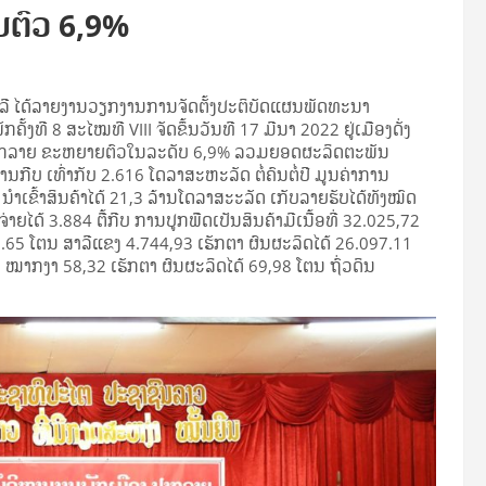
ຕົວ 6,9%
ູລີ ໄດ້ລາຍງານວຽກງານການຈັດຕັ້ງປະຕິບັດແຜນພັດທະນາ
້ງທີ 8 ສະໄໝທີ VIII ຈັດຂຶ້ນວັນທີ 17 ມີນາ 2022 ຢູ່ເມືອງດັ່ງ
າກລາຍ ຂະຫຍາຍຕົວໃນລະດັບ 6,9% ລວມຍອດຜະລິດຕະພັນ
້ານກີບ ເທົ່າກັບ 2.616 ໂດລາສະຫະລັດ ຕໍ່ຄົນຕໍ່ປີ ມູນຄ່າການ
າເຂົ້າສິນຄ້າໄດ້ 21,3 ລ້ານໂດລາສະະລັດ ເກັບລາຍຮັບໄດ້ທັງໝົດ
່າຍໄດ້ 3.884 ຕື້ກີບ ການປູກພືດເປັນສິນຄ້າມີເນື້ອທີ່ 32.025,72
90.65 ໂຕນ ສາລີແຂງ 4.744,93 ເຮັກຕາ ຜົນຜະລິດໄດ້ 26.097.11
ໝາກງາ 58,32 ເຮັກຕາ ຜົນຜະລິດໄດ້ 69,98 ໂຕນ ຖົ່ວດິນ