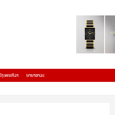
ວົງຈອນກີລາ
ນານາສາລະ