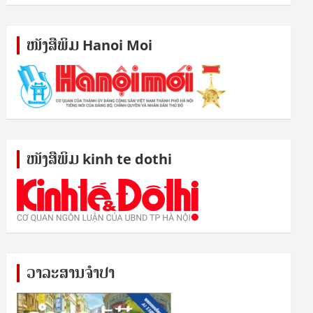
ໜັງ​ສື​ພິມ Hanoi Moi
ໜັງ​ສື​ພິມ kinh te dothi
ວາລະສານຈຳປາ