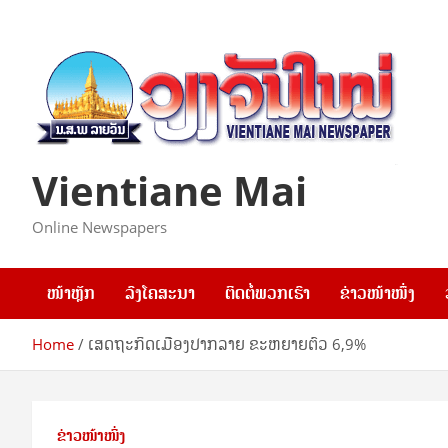
Skip
to
content
Vientiane Mai
Online Newspapers
ໜ້າຫຼັກ
ລົງໂຄສະນາ
ຕິດຕໍ່ພວກເຮົາ
ຂ່າວໜ້າໜຶ່ງ
Home
ເສດຖະກິດເມືອງປາກລາຍ ຂະຫຍາຍຕົວ 6,9%
ຂ່າວໜ້າໜຶ່ງ