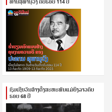
ທານ​ສຸ​ພາ​ນຸ​ວົງ ຄົບ​ຮອບ 114 ປີ
ຊົ​ມ​ເຊີຍ​ວັນ​ສ້າງ​ຕັ້ງ​ສະ​ຫະ​ພັນ​ແມ່​ຍິງ​​ລາວຄົບ​
ຮອບ 68 ປິ