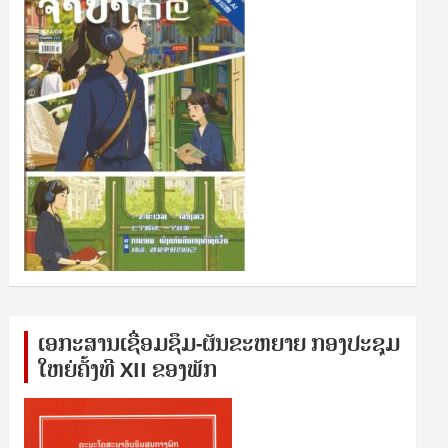
ເອກ​ະ​ສານ​ເຊ​ື່ອມ​ຊ​ຶມ-ຜັນ​ຂະ​ຫ​ຍາຍ ກອງ​ປະ​ຊຸມ​
ໃຫຍ່​ຄັ້ງ​ທີ XII ຂອງ​ພັກ