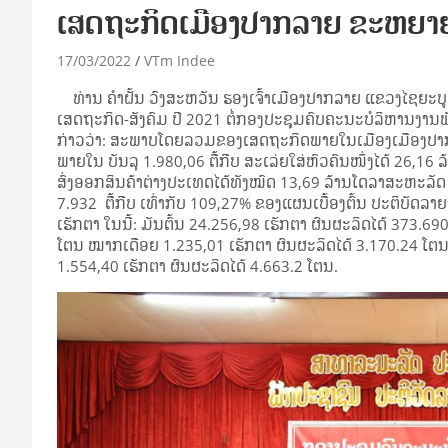
ເສດຖະກິດເມືອງປາກລາຍ ຂະຫຍາຍ
17/03/2022
VTm Indee
ທ່ານ ຄໍາຝັ້ນ ວົງສະຫວັນ ຮອງເຈົ້າເມືອງປາກລາຍ ແຂວງໄຊຍະບ
ເສດຖະກິດ-ສັງຄົມ ປີ 2021 ຕໍ່ກອງປະຊຸມຄົບຄະນະບໍລິຫານງານພັກຄັ
ກ່າວວ່າ: ສະພາບໂດຍລວມຂອງເສດຖະກິດພາຍໃນເມືອງເມືອງປ
ພາຍໃນ ບັນລຸ 1.980,06 ຕື້ກີບ ສະເລ່ຍໃສ່ຫົວຄົນໜຶ່ງໄດ້ 26,16 ລ
ສົ່ງອອກສິນຄ້າຕ່າງປະເທດໄດ້ທັງໝົດ 13,69 ລ້ານໂດລາສະຫະລັດ ນໍ
7.932 ຕື້ກີບ ເທົ່າກັບ 109,27% ຂອງແຜນເບື້ອງຕົ້ນ ປະຕິບັດລາຍຈ
ເຮັກຕາ ໃນນີ້: ມັນຕົ້ນ 24.256,98 ເຮັກຕາ ຜົນຜະລິດໄດ້ 373.6
ໂຕນ ໝາກເດືອຍ 1.235,01 ເຮັກຕາ ຜົນຜະລິດໄດ້ 3.170.24 ໂຕນ 
1.554,40 ເຮັກຕາ ຜົນຜະລິດໄດ້ 4.663.2 ໂຕນ.