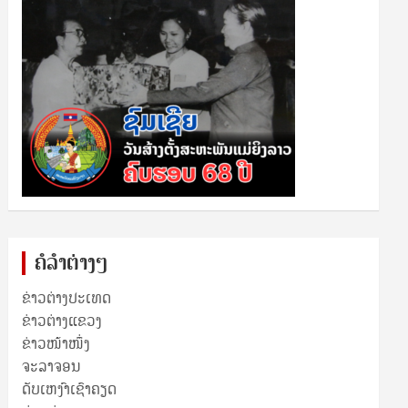
ຄໍລຳຕ່າງໆ
ຂ່າວຕ່າງປະເທດ
ຂ່າວ​ຕ່າງ​ແຂວງ
ຂ່າວໜ້າໜຶ່ງ
ຈະລາຈອນ
ດັບເຫງົາເຊົາຄຽດ