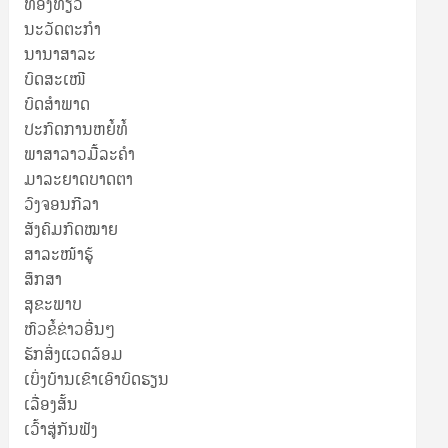
ທ່ອງທ່ຽວ
ນະວັດຕະກໍາ
ນານາສາລະ
ບົດສະເໜີ
ບົດສໍາພາດ
ປະກົດການຫຍໍ້ທໍ້
ພາສາລາວມື້ລະຄຳ
ມາລະຍາດບາດຕາ
ວົງຈອນກີລາ
ສັງຄົມກົດໝາຍ
ສາລະໜ້າຮູ້
ສຶກສາ
ສຸ​ຂະ​ພາບ
ຫົວຂໍ້ຂ່າວອື່ນໆ
ຮັກສິ່ງແວດລ້ອມ
ເບິ່ງບ້ານເຂົາເອົາບົດຮຽນ
ເລື່ອງສັ້ນ
ເວົ້າສູ່ກັນຟັງ