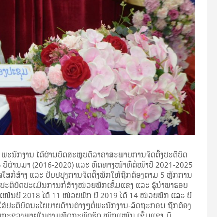
ພະນັກງານ ໄດ້ຜ່ານບົດສະຫຼຸບຕີລາຄາສະພາບການຈັດຕັ້ງປະຕິບັດ
5 ປີຜ່ານມາ (2016-2020) ແລະ ທິດທາງໜ້າທີ່ຕໍ່ໜ້າປີ 2021-2025
ຈໃສ່ກໍ່ສ້າງ ແລະ ປັບປປຸງການຈັດຕັ້ງພັກໃຫ້ຖືກຕ້ອງຕາມ 5 ຫຼັກການ
້ງປະຕິບັດປະເມີນການກໍ່ສ້າງໜ່ວຍພັກເຂັ້ມແຂງ ແລະ ຮູ້ນໍາພາຮອບ
ໜ້ນປີ 2018 ໄດ້ 11 ໜ່ວຍພັກ ປີ 2019 ໄດ້ 14 ໜ່ວຍພັກ ແລະ ປີ
ໃສ່ປະຕິບັດນະໂຍບາຍດ້ານຕ່າງໆຕໍ່ພະນັກງານ-ລັດຖະກອນ ຖືກຕ້ອງ
້ນກັບກະຊວງພາຍໃນຕາມທິດກະທັດຮັດ ໜັກແໜ້ນ ເຂັ້ມແຂງ ມີ