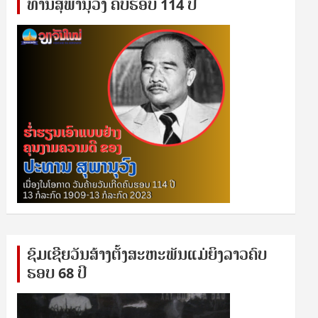
ທານ​ສຸ​ພາ​ນຸ​ວົງ ຄົບ​ຮອບ 114 ປີ
ຊົ​ມ​ເຊີຍ​ວັນ​ສ້າງ​ຕັ້ງ​ສະ​ຫະ​ພັນ​ແມ່​ຍິງ​​ລາວຄົບ​
ຮອບ 68 ປິ