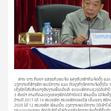
ທ່ານ ນາງ ກັນຍາ ແສງແກ້ວພະຈັນ ຮອງຫົວໜ້າກົມຈັດຕັ້ງ ແລະ 
ວຽກງານກໍ່ສ້າງພັກ-ພະນັກງານ ແລະ ປັບປຸງກົງຈັກການຈັດຕັ້ງໃນ 
ເຊິ່ງຍົກໃຫ້ເຫັນບາງຜັນງານພົ້ນເດັ່ນຄື: ຄະນະພັກກະຊວງໄດ້ເອົາໃ
3 ທິດນໍາ ຕາມກົດລະບຽບຂອງພັກໄດ້ກໍານົດໄວ້ ພ້ອມນັ້ນ ໄດ້ຈັດຕັ
ດ້ານປີ 2017 ໄດ້ 14 ໜ່ວຍພັກ ໜ່ວຍພັກປອດໃສ ເຂັ້ມແຂງ ໜັກແ
2020 ໄດ້ 12 ໜ່ວຍພັກ ພ້ອມນັ້ນ ວຽກງານພະນັກງານ ໄດ້ເອົາໃຈ
ຕາມລະບຽບການ ທັງໄດ້ເອົາໃຈໃສ່ປັບປຸງກົງຈັກການຈັດຕັ້ງທີ່ຂຶ