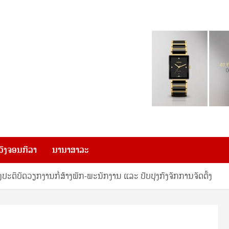
ວົງຈອນກີລາ
ນານາສາລະ
ປະຕິບັດວຽກງານກໍ່ສ້າງພັກ-ພະນັກງານ ແລະ ປັບປຸງກົງຈັກການຈັດຕັ້ງ