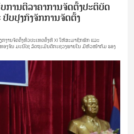
ັບການຕີລາຄາການຈັດຕັ້ງປະຕິບັດ
ປັບປຸງກົງຈັກການຈັດຕັ້ງ
ງານຈັດຕັ້ງທົ່ວປະເທດຄັ້ງທີ XI ໃຫ້ສະມາຊິກພັກ ແລະ
 ທອງຈັນ ມະນີໄຊ ລັດຖະມົນຕີກະຊວງພາຍໃນ ມີຫົວໜ້າກົມ ຮອງ