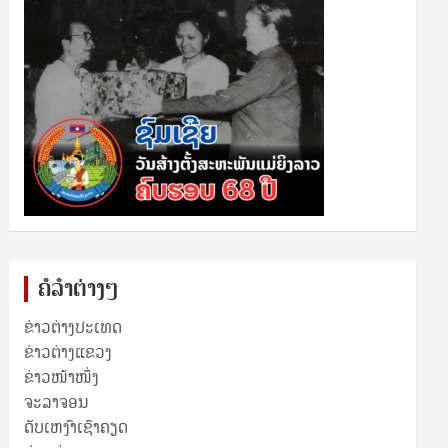
ຄໍລຳຕ່າງໆ
ຂ່າວຕ່າງປະເທດ
ຂ່າວ​ຕ່າງ​ແຂວງ
ຂ່າວໜ້າໜຶ່ງ
ຈະລາຈອນ
ດັບເຫງົາເຊົາຄຽດ