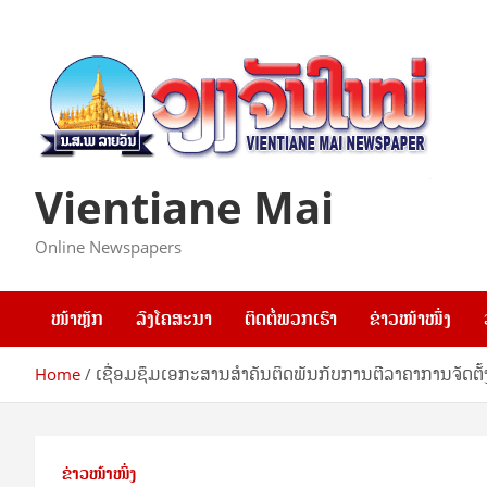
Skip
to
content
Vientiane Mai
Online Newspapers
ໜ້າຫຼັກ
ລົງໂຄສະນາ
ຕິດຕໍ່ພວກເຮົາ
ຂ່າວໜ້າໜຶ່ງ
Home
ເຊື່ອມຊຶມເອກະສານສໍາຄັນຕິດພັນກັບການຕີລາຄາການຈັດຕັ້ງ
ຂ່າວໜ້າໜຶ່ງ