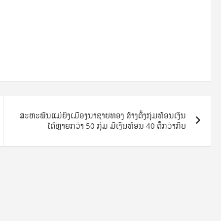
ສະຫະພັນແມ່ຍິງເມືອງນາຊາຍທອງ ສ້າງຕັ້ງກຸ່ມທ້ອນເງິນ
ໄດ້ຫຼາຍກວ່າ 50 ກຸ່ມ ມີເງິນທ້ອນ 40 ຕື້ກວ່າກີບ