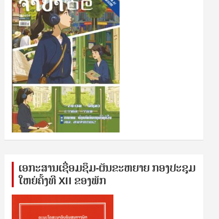
ເອກ​ະ​ສານ​ເຊ​ື່ອມ​ຊ​ຶມ-ຜັນ​ຂະ​ຫ​ຍາຍ ກອງ​ປະ​ຊຸມ​
ໃຫຍ່​ຄັ້ງ​ທີ XII ຂອງ​ພັກ