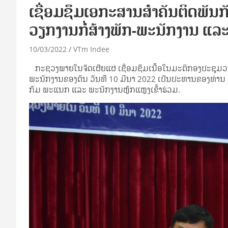
ເຊື່ອມຊຶມເອກະສານສໍາຄັນຕິດພັນກ
ວຽກງານກໍ່ສ້າງພັກ-ພະນັກງານ ແລະ 
10/03/2022
VTm Indee
ກະຊວງພາຍໃນຈັດເຜີຍແຜ່ ເຊື່ອມຊຶມເນື້ອໃນມະຕິກອງປະຊຸມວຽກ
ພະນັກງານຂອງຕົນ ວັນທີ 10 ມີນາ 2022 ເປັນປະທານຂອງທ່ານ
ກົມ ພະແນກ ແລະ ພະນັກງານຫຼັກແຫຼງເຂົ້າຮ່ວມ.