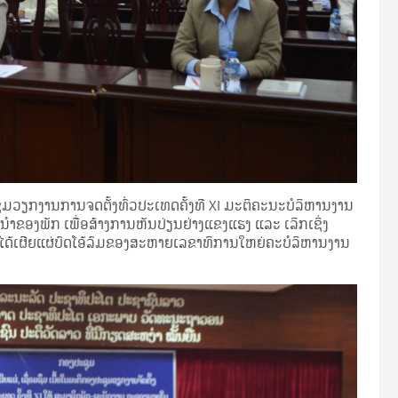
ຸມວຽກງານການຈດຕັ້ງທົ່ວປະເທດຄັ້ງທີ XI ມະຕິຄະນະບໍລິຫານງານ
າຂອງພັກ ເພື່ອສ້າງການຫັນປ່ຽນຢ່າງແຂງແຮງ ແລະ ເລິກເຊິ່ງ
 ໄດ້ເຜີຍແຜ່ບົດໂອ້ລົມຂອງສະຫາຍເລຂາທິການໃຫຍ່ຄະບໍລິຫານງານ