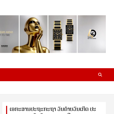
ເອ​ກະ​ສານ​ປະ​ຖະ​ກະ​ຖ​າ ວັນ​ຄ້າຍ​ວັນ​ເກີດ ປ​ະ​