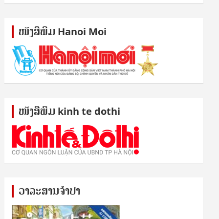
ໜັງ​ສື​ພິມ Hanoi Moi
ໜັງ​ສື​ພິມ kinh te dothi
ວາລະສານຈຳປາ