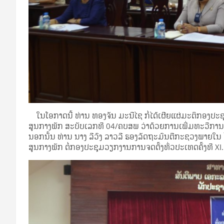
ໃນໂອກາດນີ້ ທ່ານ ທອງຈັນ ມະນີໄຊ ກໍ່ໄດ້ເຜີຍແຜ່ມະຕິກອງປະຊ
ສູນກາງພັກ ສະບັບເລກທີ 04/ຄບສພ ວ່າດ້ວຍການເພີ່ມທະວີການນໍ
ນອກນັ້ນ ທ່ານ ນາງ ລີວົງ ລາວລີ ຮອງລັດຖະມົນຕີກະຊວງພາຍໃນ
ສູນກາງພັກ ຕໍ່ກອງປະຊຸມວຽກງານການຈດຕັ້ງທົ່ວປະເທດຄັ້ງທີ XI.