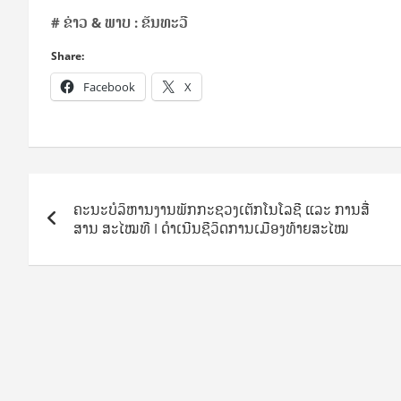
#
ຂ່າວ
&
ພາບ
:
ຂັນທະວີ
Share:
Facebook
X
Post
ຄະນະບໍລິຫານງານພັກກະຊວງເຕັກໂນໂລຊີ ແລະ ການສື່
navigation
ສານ ສະໄໝທີ I ດໍາເນີນຊີວິດການເມືອງທ້າຍສະໄໝ