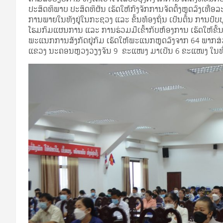
ປະສິດທິພາບ ປະສິດທິຜັນ ເຮັດໃຫ້ກົງຈັກການຈັດຕັ້ງຫຼຸດລົງເທື່
ການພາຍໃນທັງຢູ່ໃນກະຊວງ ແລະ ຂັ້ນທ້ອງຖິ່ນ ເປັນຕົ້ນ ການປັ
ໂຮມກົມແຜນການ ແລະ ການຮ່ວມມືເຂົ້າກັບຫ້ອງການ ເຮັດໃຫ້ຂັ້
ພະແນກການສັງກັດຢູ່ກົມ ເຮັດໃຫ້ພະແນກຫຼຸດລົງຈາກ 64 ພາ
ແຂວງ ນະຄອນຫຼວງວຽງຈັນ 9 ຂະແໜງ ມາເປັນ 6 ຂະແໜງ ໃນທົ່