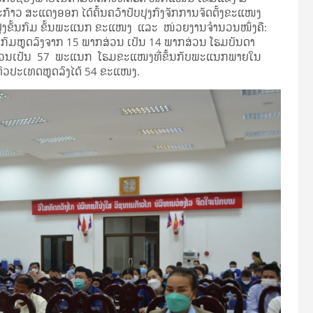
ອລະກ້າວ ສະແດງອອກ ໄດ້ຄົ້ນຄວ້າປັບປຸງກົງຈັກການຈັດຕັ້ງຂະແໜງ
ບປຸງຂັ້ນກົມ ຂັ້ນພະແນກ ຂະແໜງ ແລະ ໜ່ວຍງານຈໍານວນໜຶ່ງຄື:
ນກົມຫຼຸດລົງຈາກ 15 ພາກສ່ວນ ເປັນ 14 ພາກສ່ວນ ໂຮມບັນດາ
ກສ່ວນເປັນ 57 ພະແນກ ໂຮມຂະແໜງທີ່ຂຶ້ນກັບພະແນກພາຍໃນ
ວປະເທດຫຼຸດລົງໄດ້ 54 ຂະແໜງ.