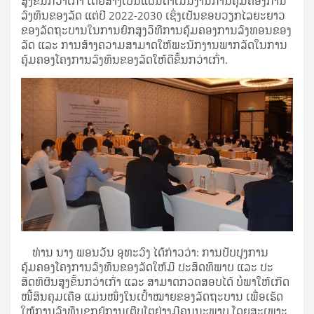
ສູງຂຶ້ນກວ່າເກົ່າ ໂດຍສ້າງເປັນແຜນດໍາເນີນງານການຄຸ້ມຄອງການ
ລົງທຶນຂອງລັດ ແຕ່ປີ 2022-2030 ເຊິ່ງເປັນຂອບວຽກໄລຍະຍາວ
ຂອງລັດຖະບານໃນການຍົກສູງວິທີການຄຸ້ມຄອງການລົງທອນຂອງ
ລັດ ແລະ ການສ້າງຄວາມສາມາດໃຫ້ພະນັກງານພາກລັດໃນການ
ຄຸ້ມຄອງໂຄງການລົງທຶນຂອງລັດໃຫ້ດີຂຶ້ນກວ່າເກົ່າ.
ທ່ານ ນາງ ພອນວັນ ອຸທະວົງ ໄດ້ກ່າວວ່າ: ການປັບປຸງການ
ຄຸ້ມຄອງໂຄງການລົງທຶນຂອງລັດໃຫ້ມີ ປະສິດທິພາບ ແລະ ປະ
ສິດທິຜົນສູງຂຶ້ນກວ່າເກົ່າ ແລະ ສາມາດກວດສອບໄດ້ ບໍ່ພາໃຫ້ເກີດ
ໜີ້ສິນຄຸມເຄືອ ແມ່ນໜຶ່ງໃນເປົ້າໝາຍຂອງລັດຖະບານ ເພື່ອເຮັດ
ໃຫ້ການລົງທຶນຊຸກຍູ້ການເຕີບໂຕຢ່າງມີຄຸນນະພາບ ໂດຍສະເພາະ