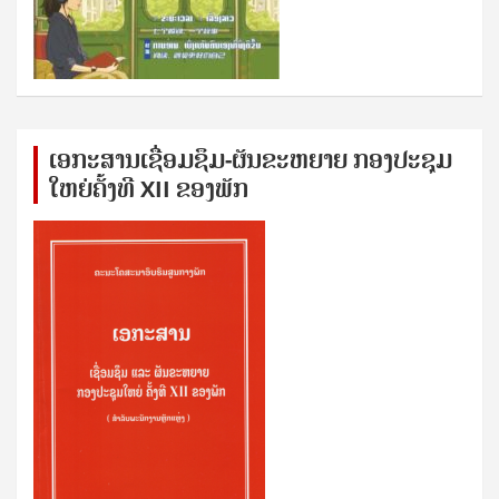
ເອກ​ະ​ສານ​ເຊ​ື່ອມ​ຊ​ຶມ-ຜັນ​ຂະ​ຫ​ຍາຍ ກອງ​ປະ​ຊຸມ​
ໃຫຍ່​ຄັ້ງ​ທີ XII ຂອງ​ພັກ