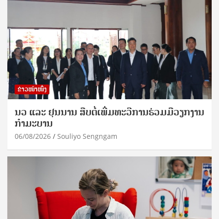
ຂ່າວໜ້າໜຶ່ງ
ນວ ແລະ ຢຸນນານ ສືບຕໍ່ເພີ່ມທະວີການຮ່ວມມືວຽກງານ
ກຳມະບານ
06/08/2026
Souliyo Sengngam