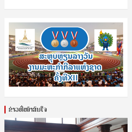
ຂ່າວທີ່ໜ້າສົນໃຈ