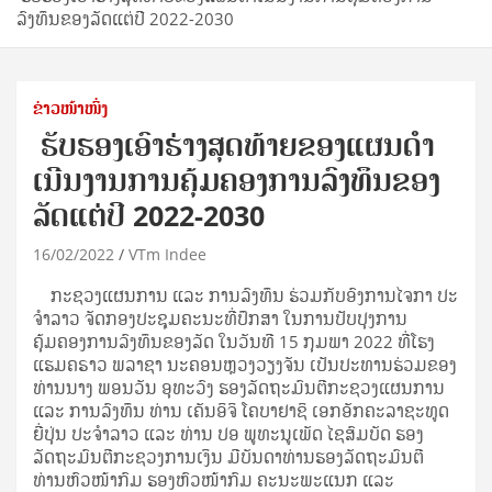
ລົງທຶນຂອງລັດແຕ່ປີ 2022-2030
ຂ່າວໜ້າໜຶ່ງ
​ ຮັບຮອງເອົາຮ່າງສຸດທ້າຍຂອງແຜນດໍາ
ເນີນງານການຄຸ້ມຄອງການລົງທຶນຂອງ
ລັດແຕ່ປີ 2022-2030
16/02/2022
VTm Indee
ກະຊວງແຜນການ ແລະ ການລົງທຶນ ຮ່ວມກັບອົງການໄຈກາ ປະ
ຈໍາລາວ ຈັດກອງປະຊຸມຄະນະທີ່ປຶກສາ ໃນການປັບປຸງການ
ຄຸ້ມຄອງການລົງທຶນຂອງລັດ ໃນວັນທີ 15 ກຸມພາ 2022 ທີ່ໂຮງ
ແຮມຄຣາວ ພລາຊາ ນະຄອນຫຼວງວຽງຈັນ ເປັນປະທານຮ່ວມຂອງ
ທ່ານນາງ ພອນວັນ ອຸທະວົງ ຮອງລັດຖະມົນຕີກະຊວງແຜນການ
ແລະ ການລົງທຶນ ທ່ານ ເຄັນອິຈິ ໂຄບາຢາຊິ ເອກອັກຄະລາຊະທູດ
ຍີ່ປຸ່ນ ປະຈໍາລາວ ແລະ ທ່ານ ປອ ພູທະນູເພັດ ໄຊສົມບັດ ຮອງ
ລັດຖະມົນຕີກະຊວງການເງິນ ມີບັນດາທ່ານຮອງລັດຖະມົນຕີ
ທ່ານຫົວໜ້າກົມ ຮອງຫົວໜ້າກົມ ຄະນະພະແນກ ແລະ