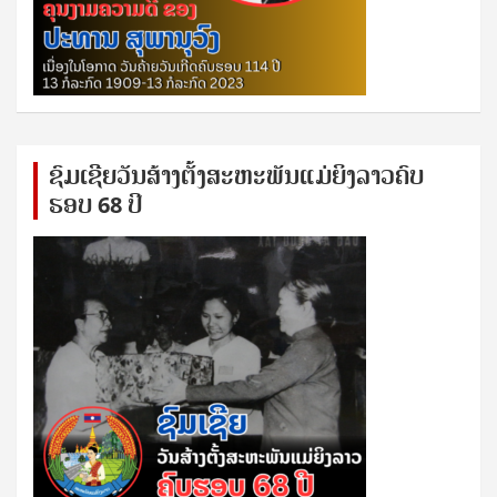
ຊົ​ມ​ເຊີຍ​ວັນ​ສ້າງ​ຕັ້ງ​ສະ​ຫະ​ພັນ​ແມ່​ຍິງ​​ລາວຄົບ​
ຮອບ 68 ປິ