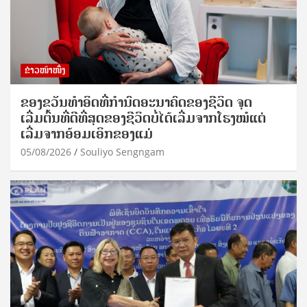
ຂ່າວໜ້າໜຶ່ງ
ຂອງຂວັນທໍາອິດທີ່ກໍານົດອະນາຄົດຂອງຊີວິດ ຈຸດ
ເລີ່ມຕົ້ນທີ່ດີທີ່ສຸດຂອງຊີວິດບໍ່ໄດ້ເລີ່ມຈາກໂຮງໝໍແຕ່
ເລີ່ມຈາກອ້ອມເອິກຂອງແມ່
05/08/2026
Souliyo Sengngam