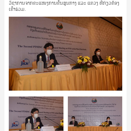
ວິຊາການຈາກຂະແໜງການຂັ້ນສູນກາງ ແລະ ແຂວງ ທີ່ກ່ຽວຂ້ອງ
ເຂົ້າຮ່ວມ.