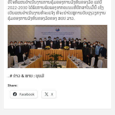
ດີໃຈທີ່ແຜນດໍາເນີນງານການຄຸ້ມຄອງການລົງທຶນຂອງລັດ ແຕ່ປີ
2022-2030 ໄດ້ຮັບການຮັບຮອງຈາກຄະນະທີ່ປຶກສາໃນມື້ນີ້ ເຊິ່ງ
ເປັນແຜນດໍາເນີນງານທີ່ຈະແຈ້ງ ທີ່ຈະນໍາໄປສູ່ການປັບປຸງວຽກງານ
ຄຸ້ມຄອງການລົງທຶນຂອງລັດຂອງ ສປປ ລາວ.
..
# ຂ່າວ & ພາບ : ບຸນມີ
Share:
Facebook
X