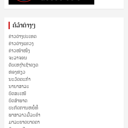
ຄໍລຳຕ່າງໆ
ຂ່າວຕ່າງປະເທດ
ຂ່າວ​ຕ່າງ​ແຂວງ
ຂ່າວໜ້າໜຶ່ງ
ຈະລາຈອນ
ດັບເຫງົາເຊົາຄຽດ
ທ່ອງທ່ຽວ
ນະວັດຕະກໍາ
ນານາສາລະ
ບົດສະເໜີ
ບົດສໍາພາດ
ປະກົດການຫຍໍ້ທໍ້
ພາສາລາວມື້ລະຄຳ
ມາລະຍາດບາດຕາ