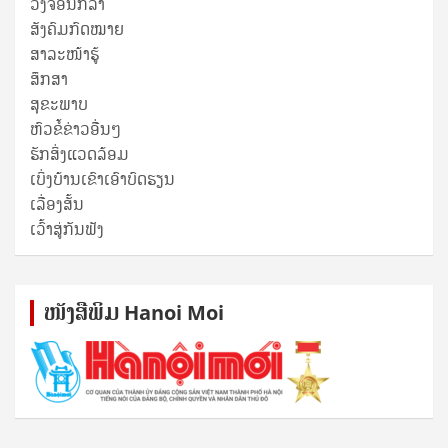
ວົງຈອນກີລາ
ສັງຄົມກົດໝາຍ
ສາລະໜ້າຮູ້
ສຶກສາ
ສຸ​ຂະ​ພາບ
ຫົວຂໍ້ຂ່າວອື່ນໆ
ຮັກສິ່ງແວດລ້ອມ
ເບິ່ງບ້ານເຂົາເອົາບົດຮຽນ
ເລື່ອງສັ້ນ
ເວົ້າສູ່ກັນຟັງ
ໜັງ​ສື​ພິມ Hanoi Moi