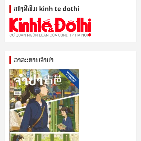
ໜັງ​ສື​ພິມ kinh te dothi
ວາລະສານຈຳປາ