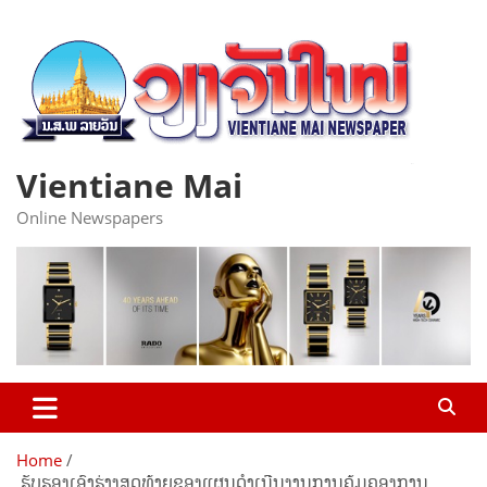
Skip
to
content
Vientiane Mai
Online Newspapers
Home
​ ຮັບຮອງເອົາຮ່າງສຸດທ້າຍຂອງແຜນດໍາເນີນງານການຄຸ້ມຄອງການ