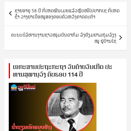
Post
ຊາຍອາຍຸ 58 ປີ ກໍ່ເຫດຟັນເມຍແລ້ວຫຼົບໜີໄປປາກເຊ ກໍ່ເຫດ
navigation
ຊໍ້າ ວາງຢາເບື່ອໜູສອງຄອບຄົວຫວັງຄາດຕະກຳ
ຄະນະບໍລິຫານງານຊາວໜຸ່ມບັນດາກົມ ລົງຢ້ຽມຢາມກຸ່ມລ້ຽງ
ໝູ ຢູ່ບ້ານໄຊ
ເອ​ກະ​ສານ​ປະ​ຖະ​ກະ​ຖ​າ ວັນ​ຄ້າຍ​ວັນ​ເກີດ ປ​ະ​
ທານ​ສຸ​ພາ​ນຸ​ວົງ ຄົບ​ຮອບ 114 ປີ