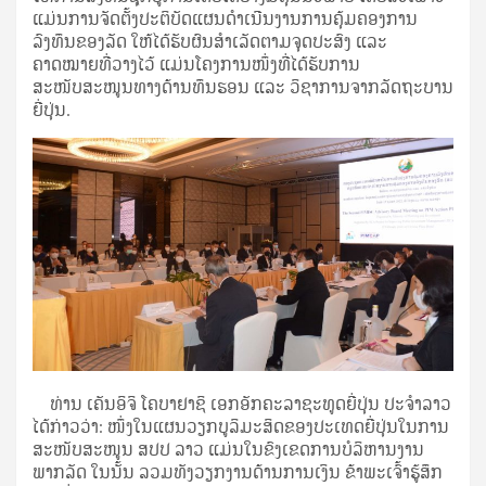
ແມ່ນການຈັດຕັ້ງປະຕິບັດແຜນດໍາເນີນງານການຄຸ້ມຄອງການ
ລົງທຶນຂອງລັດ ໃຫ້ໄດ້ຮັບຜົນສໍາເລັດຕາມຈຸດປະສົງ ແລະ
ຄາດໝາຍທີ່ວາງໄວ້ ແມ່ນໂຄງການໜຶ່ງທີ່ໄດ້ຮັບການ
ສະໜັບສະໜູນທາງດ້ານທຶນຮອນ ແລະ ວິຊາການຈາກລັດຖະບານ
ຍີ່ປຸ່ນ.
ທ່ານ ເຄັນອິຈິ ໂຄບາຢາຊິ ເອກອັກຄະລາຊະທູດຍີ່ປຸ່ນ ປະຈໍາລາວ
ໄດ້ກ່າວວ່າ: ໜຶ່ງໃນແຜນວຽກບູລິມະສິດຂອງປະເທດຍີ່ປຸ່ນໃນການ
ສະໜັບສະໜູນ ສປປ ລາວ ແມ່ນໃນຂົງເຂດການບໍລິຫານງານ
ພາກລັດ ໃນນັ້ນ ລວມທັງວຽກງານດ້ານການເງິນ ຂ້າພະເຈົ້າຮູ້ສຶກ