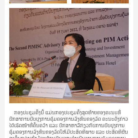
ກອງປະຊຸມຄັ້ງນີ້ ແມ່ນກອງປະຊຸມຄັ້ງສຸດທ້າຍຂອງຄະນະທີ່
ປຶກສາການປັບປຸງການຄຸ້ມຄອງການລົງທຶນຂອງລັດ ຄະນະດັ່ງກ່າວ
ໄດ້ເຮັດໜ້າທີ່ຄົ້ນຄວ້າ ແລະ ປຶກສາຫາລືກ່ຽວກັບການປັບປຸງການ
ຄຸ້ມຄອງການລົງທຶນຂອງລັດໃຫ້ມີປະສິດທິພາບ ແລະ ປະສິດທິຜົນ