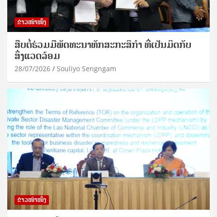
ຂ່າວໜ້າໜຶ່ງ
ສືບຕໍ່ຮ່ວມມືພັດທະນາທັກສະກະສິກຳ ທີ່ເປັນມິດກັບ
ສິ່ງແວດລ້ອມ
28/07/2026
Souliyo Sengngam
ຂ່າວໜ້າໜຶ່ງ