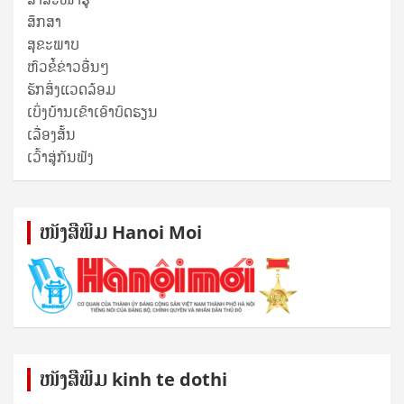
ສຶກສາ
ສຸ​ຂະ​ພາບ
ຫົວຂໍ້ຂ່າວອື່ນໆ
ຮັກສິ່ງແວດລ້ອມ
ເບິ່ງບ້ານເຂົາເອົາບົດຮຽນ
ເລື່ອງສັ້ນ
ເວົ້າສູ່ກັນຟັງ
ໜັງ​ສື​ພິມ Hanoi Moi
ໜັງ​ສື​ພິມ kinh te dothi