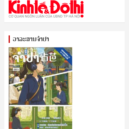
ວາລະສານຈຳປາ