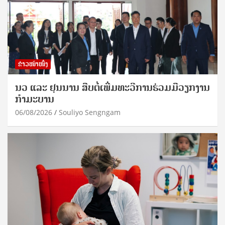
ຂ່າວໜ້າໜຶ່ງ
ນວ ແລະ ຢຸນນານ ສືບຕໍ່ເພີ່ມທະວີການຮ່ວມມືວຽກງານ
ກຳມະບານ
06/08/2026
Souliyo Sengngam