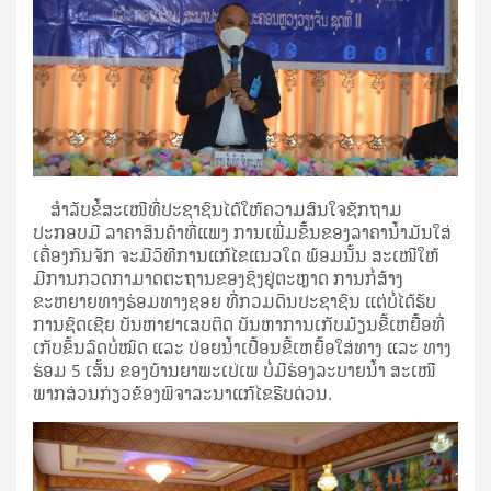
ສໍາລັບຂໍ້ສະເໜີທີ່ປະຊາຊົນໄດ້ໃຫ້ຄວາມສົນໃຈຊັກຖາມ
ປະກອບມີ ລາຄາສິນຄ້າທີ່ແພງ ການເພີ່ມຂຶ້ນຂອງລາຄານໍ້າມັນໃສ່
ເຄື່ອງກົນຈັກ ຈະມີວິທີການແກ້ໄຂແນວໃດ ພ້ອມນັ້ນ ສະເໜີໃຫ້
ມີການກວດກາມາດຕະຖານຂອງຊິງຢູ່ຕະຫຼາດ ການກໍ່ສ້າງ
ຂະຫຍາຍທາງຮ່ອມທາງຊອຍ ທີ່ກວມດິນປະຊາຊົນ ແຕ່ບໍ່ໄດ້ຮັບ
ການຊົດເຊີຍ ບັນຫາຢາເສບຕິດ ບັນຫາການເກັບມ້ຽນຂີ້ເຫຍື້ອທີ່
ເກັບຂຶ້ນລົດບໍ່ໝົດ ແລະ ປ່ອຍນໍ້າເປື້ອນຂີ້ເຫຍື້ອໃສ່ທາງ ແລະ ທາງ
ຮ່ອມ 5 ເສັ້ນ ຂອງບ້ານຍາພະເປ່ເພ ບໍ່ມີຮ່ອງລະບາຍນໍ້າ ສະເໜີ
ພາກສ່ວນກ່ຽວຂ້ອງພິຈາລະນາແກ້ໄຂຮີບດ່ວນ.