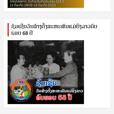
ຊົ​ມ​ເຊີຍ​ວັນ​ສ້າງ​ຕັ້ງ​ສະ​ຫະ​ພັນ​ແມ່​ຍິງ​​ລາວຄົບ​
ຮອບ 68 ປິ