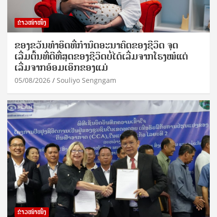
ຂ່າວໜ້າໜຶ່ງ
ຂອງຂວັນທໍາອິດທີ່ກໍານົດອະນາຄົດຂອງຊີວິດ ຈຸດ
ເລີ່ມຕົ້ນທີ່ດີທີ່ສຸດຂອງຊີວິດບໍ່ໄດ້ເລີ່ມຈາກໂຮງໝໍແຕ່
ເລີ່ມຈາກອ້ອມເອິກຂອງແມ່
05/08/2026
Souliyo Sengngam
ຂ່າວໜ້າໜຶ່ງ