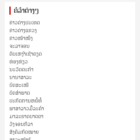
ຄໍລຳຕ່າງໆ
ຂ່າວຕ່າງປະເທດ
ຂ່າວ​ຕ່າງ​ແຂວງ
ຂ່າວໜ້າໜຶ່ງ
ຈະລາຈອນ
ດັບເຫງົາເຊົາຄຽດ
ທ່ອງທ່ຽວ
ນະວັດຕະກໍາ
ນານາສາລະ
ບົດສະເໜີ
ບົດສໍາພາດ
ປະກົດການຫຍໍ້ທໍ້
ພາສາລາວມື້ລະຄຳ
ມາລະຍາດບາດຕາ
ວົງຈອນກີລາ
ສັງຄົມກົດໝາຍ
ສາລະໜ້າຮູ້