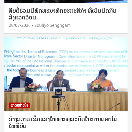
ສືບຕໍ່ຮ່ວມມືພັດທະນາທັກສະກະສິກຳ ທີ່ເປັນມິດກັບ
ສິ່ງແວດລ້ອມ
28/07/2026
Souliyo Sengngam
ຂ່າວໜ້າໜຶ່ງ
ສ້າງຄວາມເຂັ້ມແຂງໃຫ້ພາກທຸລະກິດໃນການຕອບໂຕ້
ໄພພິບັດ