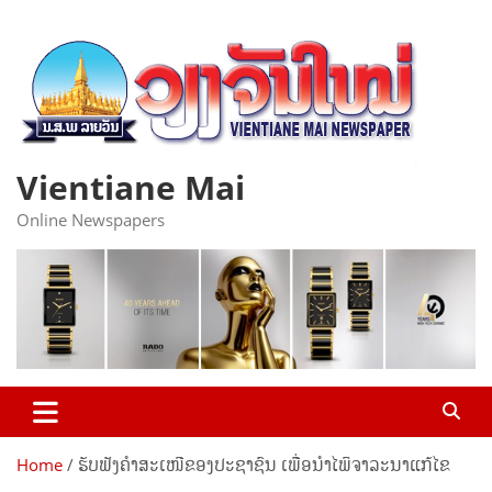
Skip
to
content
Vientiane Mai
Online Newspapers
Home
ຮັບຟັງຄໍາສະເໜີຂອງປະຊາຊົນ ເພື່ອນໍາໄພິຈາລະນາແກ້ໄຂ