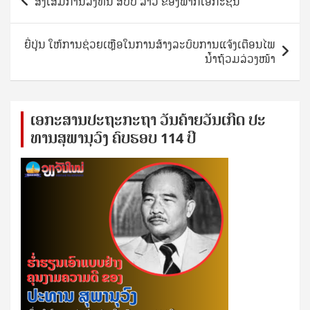
ສົ່ງເສີມການລົງທຶນ ສປປ ລາວ ຂອງພາກເອກະຊົນ
navigation
ຍີ່ປຸ່ນ ໃຫ້ການຊ່ວຍເຫຼືອໃນການສ້າງລະບົບການແຈ້ງເຕືອນໄພ
ນໍ້າຖ້ວມລ່ວງໜ້າ
ເອ​ກະ​ສານ​ປະ​ຖະ​ກະ​ຖ​າ ວັນ​ຄ້າຍ​ວັນ​ເກີດ ປ​ະ​
ທານ​ສຸ​ພາ​ນຸ​ວົງ ຄົບ​ຮອບ 114 ປີ