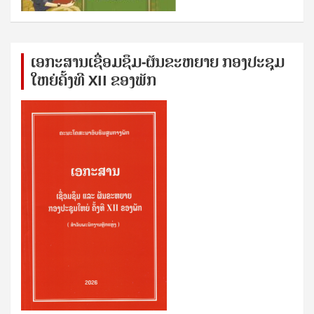
ເອກ​ະ​ສານ​ເຊ​ື່ອມ​ຊ​ຶມ-ຜັນ​ຂະ​ຫ​ຍາຍ ກອງ​ປະ​ຊຸມ​
ໃຫຍ່​ຄັ້ງ​ທີ XII ຂອງ​ພັກ