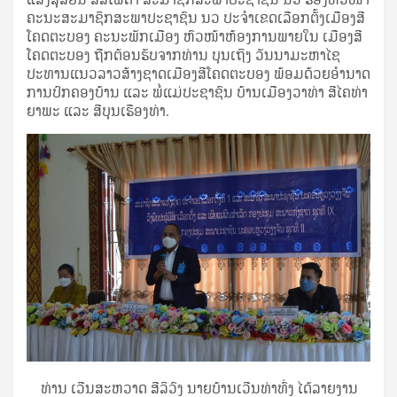
ຄະນະສະມາຊິກສະພາປະຊາຊົນ ນວ ປະຈໍາເຂດເລືອກຕັ້ງເມືອງສີ
ໂຄດຕະບອງ ຄະນະພັກເມືອງ ຫົວໜ້າຫ້ອງການພາຍໃນ ເມືອງສີ
ໂຄດຕະບອງ ຖືກຕ້ອນຮັບຈາກທ່ານ ບຸນເຖິງ ວັນນາມະຫາໄຊ
ປະທານແນວລາວສ້າງຊາດເມືອງສີໂຄດຕະບອງ ພ້ອມດ້ວຍອໍານາດ
ການປົກຄອງບ້ານ ແລະ ພໍ່ແມ່ປະຊາຊົນ ບ້ານເມືອງວາທ່າ ສີໄຄທ່າ
ຍາພະ ແລະ ສີບຸນເຮືອງທ່າ.
ທ່ານ ເວີນສະຫວາດ ສີລິວົງ ນາຍບ້ານເວີນທ່າທົ່ງ ໄດ້ລາຍງານ