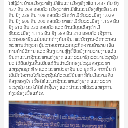
ໃຫ້ຮູ້ວ່າ: ບ້ານເມືອງວາທົ່ງ ມີພົນລະ ເມືອງທັງໝົດ 1.437 ຄົນ ຍິງ
437 ຄົນ 269 ຄອບຄົວ ເມືອງວາທ່າ ມີພົນລະເມືອງທັງໝົດ 531
ຄົນ ຍິງ 228 ຄົນ 108 ຄອບຄົວ ສີໄຄທ່າ ມີພົນລະເມືອງ 1.029
ຄົນ ຍິງ 606 ຄົນ 200 ຄອບຄົວ ຍາພະ ມີພົນລະເມືອງ 1.159 ຄົນ
ຍິງ 610 ຄົນ 230 ຄອບຄົວ ແລະ ບ້ານສີບຸນເຮືອງທ່າ ມີ
ພົນລະເມືອງ 1.115 ຄົນ ຍິງ 589 ຄົນ 210 ຄອບຄົວ ເຊິ່ງການ
ປະກອບອາຊີບແມ່ນແຕກຕ່າງກັນເຊັ່ນ: ພະນັກງານ-ລັດຖະກອນ
ທະຫານຕໍາຫຼວດ ຜູ້ປະກອບການເສດຖະກິດ-ການຄ້າຂາຍ ເຮັດ
ການຄ້າບໍລິການ ແລະ ອື່ນໆ ພາຍຫຼັງທີ່ຮັບຟັງການລາຍງານແລ້ວ
ບັນດາສະມາຊິກສະພາແຫ່ງຊາດ ແລະ ສະມາຊິກສະພາປະຊາຊົນ
ນວ ໄດ້ຜັດປ່ຽນຂຶ້ນເຜີຍແຜ່ຜົນສຳເລັດກອງປະຊຸມຂອງສະພາ
ແຫ່ງຊາດຊຸດທີ 9 ແລະ ສະພາປະຊາຊົນ ນວ ຊຸດທີ 2 ຈາກນັ້ນ ກໍ
ໄດ້ເປີດໂອກາດໃຫ້ປະຊາຊົນໄດ້ສະເໜີບັນຫາທີ່ຕົນມີຄວາມຂັດ
ຂ້ອງໝອງໃຈ ເພື່ອໃຫ້ສະມາຊິກສະພາແຫ່ງຊາດ ແລະ ສະພາ
ປະຊາຊົນ ນວ ໄດ້ໃຫ້ຄໍາຊີ້ແຈງ ແລະ ນໍາສະເໜີຕໍ່ຂະແໜງການ
ກ່ຽວຂ້ອງເພື່ອແກ້ໄຂ.