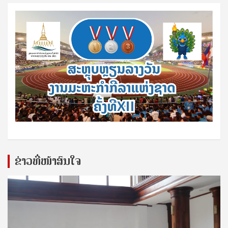
ຂ່າວທີ່ໜ້າສົນໃຈ