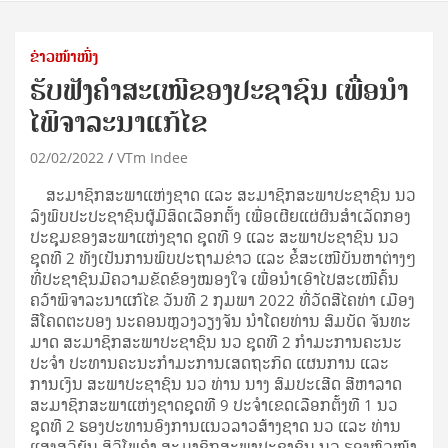
ຂ່າວໜ້າໜຶ່ງ
ຮັບຟັງຄໍາສະເໜີຂອງປະຊາຊົນ ເພື່ອນໍາ
ໄພິຈາລະນາແກ້ໄຂ
02/02/2022
VTm Indee
ສະມາຊິກສະພາແຫ່ງຊາດ ແລະ ສະມາຊິກສະພາປະຊາຊົນ ນວ
ລົງພົບປະປະຊາຊົນຜູ້ມີສິດເລືອກຕັ້ງ ເພື່ອເຜີຍແຜ່ຜົນສຳເລັດກອງ
ປະຊຸມຂອງສະພາແຫ່ງຊາດ ຊຸດທີ 9 ແລະ ສະພາປະຊາຊົນ ນວ
ຊຸດທີ 2 ທັງເປັນການພົບປະຖາມຂ່າວ ແລະ ຂໍ້ສະເໜີບັນຫາຕ່າງໆ
ທີ່ປະຊາຊົນມີຄວາມຂັດຂ້ອງໝອງໃຈ ເພື່ອນຳເອົາໄປສະເໜີຄົ້ນ
ຄວ້າພິຈາລະນາແກ້ໄຂ ວັນທີ 2 ກຸມພາ 2022 ທີ່ວັດສີໄຄທ່າ ເມືອງ
ສີໂຄດຕະບອງ ນະຄອນຫຼວງວຽງຈັນ ນຳໂດຍທ່ານ ສົມບັດ ຈັນທະ
ມາດ ສະມາຊິກສະພາປະຊາຊົນ ນວ ຊຸດທີ 2 ກໍາມະການຄະນະ
ປະຈໍາ ປະທານຄະນະກໍາມະການເສດຖະກິດ ແຜນການ ແລະ
ການເງິນ ສະພາປະຊາຊົນ ນວ ທ່ານ ນາງ ສົມປະເສີດ ສີຫາລາດ
ສະມາຊິກສະພາແຫ່ງຊາດຊຸດທີ 9 ປະຈໍາເຂດເລືອກຕັ້ງທີ 1 ນວ
ຊຸດທີ 2 ຮອງປະທານອົງການແນວລາວສ້າງຊາດ ນວ ແລະ ທ່ານ
ແສງສຸລິຍັນ ສິລິໂພຄໍາ ສະມາຊິກສະພາປະຊາຊົນ ນວ ຮອງຫົວໜ້າ