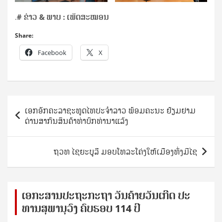
.
# ຂ່າວ & ພາບ : ເພັດສະໝອນ
Share:
Facebook
X
Post
ເອກອັກຄະລາຊະທູດໄທປະຈຳລາວ ພ້ອມຄະນະ ຢ້ຽມຢາມ
navigation
ດ່ານສາກົນສິນຄ້າທ່າບົກທ່ານາແລ້ງ
ຖວ​ທ ໄຊຍະບູລີ ມອບໂທລະໂຄ່ງໃຫ້ເມືອງທົ່ງມີໄຊ
ເອ​ກະ​ສານ​ປະ​ຖະ​ກະ​ຖ​າ ວັນ​ຄ້າຍ​ວັນ​ເກີດ ປ​ະ​
ທານ​ສຸ​ພາ​ນຸ​ວົງ ຄົບ​ຮອບ 114 ປີ