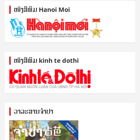
ໜັງ​ສື​ພິມ Hanoi Moi
ໜັງ​ສື​ພິມ kinh te dothi
ວາລະສານຈຳປາ