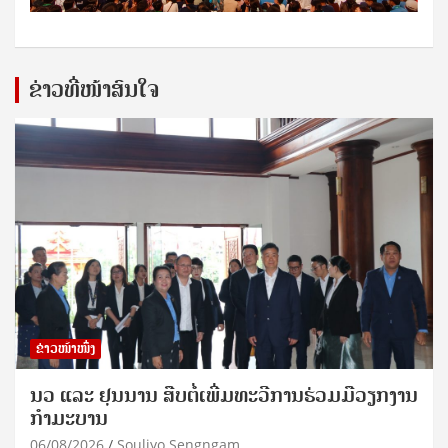
ຂ່າວທີ່ໜ້າສົນໃຈ
ຂ່າວໜ້າໜຶ່ງ
ນວ ແລະ ຢຸນນານ ສືບຕໍ່ເພີ່ມທະວີການຮ່ວມມືວຽກງານ
ກຳມະບານ
06/08/2026
Souliyo Sengngam