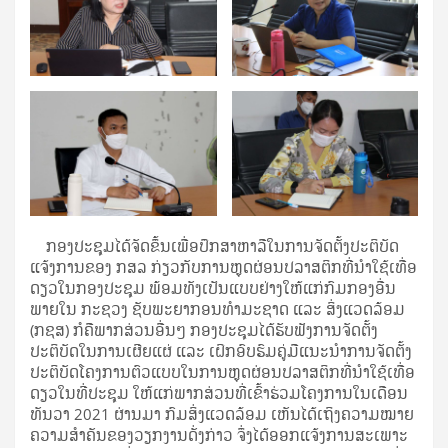
ກອງປະຊຸມໄດ້ຈັດຂຶ້ນເພື່ອປຶກສາຫາລືໃນການຈັດຕັ້ງປະຕິບັດ
ແຈ້ງການຂອງ ກສລ ກ່ຽວກັບການຫຼຸດຜ່ອນປລາສຕິກທີ່ນໍາໃຊ້ເທື່ອ
ດຽວໃນກອງປະຊຸມ ພ້ອມທັງເປັນແບບຢ່າງໃຫ້ແກ່ກົມກອງອື່ນ
ພາຍໃນ ກະຊວງ ຊັບພະຍາກອນທໍາມະຊາດ ແລະ ສິ່ງແວດລ້ອມ
(ກຊສ) ກໍຄືພາກສ່ວນອື່ນໆ ກອງປະຊຸມໄດ້ຮັບຟັງການຈັດຕັ້ງ
ປະຕິບັດໃນການເຜີຍແຜ່ ແລະ ເຝິກອົບຮົມຄູ່ມືແນະນໍາການຈັດຕັ້ງ
ປະຕິບັດໂຄງການຕົວແບບໃນການຫຼຸດຜ່ອນປລາສຕິກທີ່ນໍາໃຊ້ເທື່ອ
ດຽວໃນທີ່ປະຊຸມ ໃຫ້ແກ່ພາກສ່ວນທີ່ເຂົ້າຮ່ວມໂຄງການໃນເດືອນ
ທັນວາ 2021 ຜ່ານມາ ກົມສິ່ງແວດລ້ອມ ເຫັນໄດ້ເຖິງຄວາມໝາຍ
ຄວາມສໍາຄັນຂອງວຽກງານດັ່ງກ່າວ ຈຶ່ງໄດ້ອອກແຈ້ງການສະເພາະ