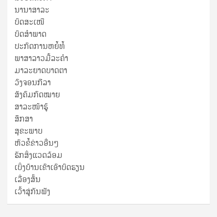
ນານາສາລະ
ບົດສະເໜີ
ບົດສໍາພາດ
ປະກົດການຫຍໍ້ທໍ້
ພາສາລາວມື້ລະຄຳ
ມາລະຍາດບາດຕາ
ວົງຈອນກີລາ
ສັງຄົມກົດໝາຍ
ສາລະໜ້າຮູ້
ສຶກສາ
ສຸ​ຂະ​ພາບ
ຫົວຂໍ້ຂ່າວອື່ນໆ
ຮັກສິ່ງແວດລ້ອມ
ເບິ່ງບ້ານເຂົາເອົາບົດຮຽນ
ເລື່ອງສັ້ນ
ເວົ້າສູ່ກັນຟັງ