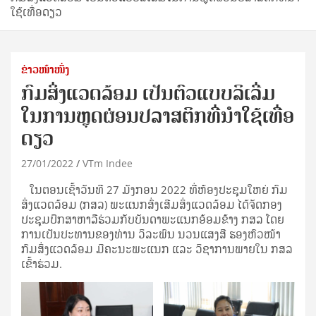
ໃຊ້ເທື່ອດຽວ
ຂ່າວໜ້າໜຶ່ງ
ກົມສິ່ງແວດລ້ອມ ເປັນຕົວແບບລິເລີ່ມ
ໃນການຫຼຸດຜ່ອນປລາສຕິກທີ່ນໍາໃຊ້ເທື່ອ
ດຽວ
27/01/2022
VTm Indee
ໃນຕອນເຊົ້າວັນທີ 27 ມັງກອນ 2022 ທີ່ຫ້ອງປະຊຸມໃຫຍ່ ກົມ
ສິ່ງແວດລ້ອມ (ກສລ) ພະແນກສົ່ງເສີມສິ່ງແວດລ້ອມ ໄດ້ຈັດກອງ
ປະຊຸມປຶກສາຫາລືຮ່ວມກັບບັນດາພະແນກອ້ອມຂ້າງ ກສລ ໂດຍ
ການເປັນປະທານຂອງທ່ານ ວິລະພົນ ນວນແສງສີ ຮອງຫົວໜ້າ
ກົມສິ່ງແວດລ້ອມ ມີຄະນະພະແນກ ແລະ ວິຊາການພາຍໃນ ກສລ
ເຂົ້າຮ່ວມ.