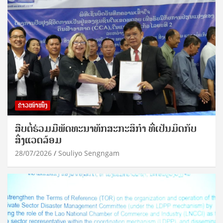
ຂ່າວໜ້າໜຶ່ງ
ສືບຕໍ່ຮ່ວມມືພັດທະນາທັກສະກະສິກຳ ທີ່ເປັນມິດກັບ
ສິ່ງແວດລ້ອມ
28/07/2026
Souliyo Sengngam