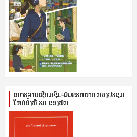
ເອກ​ະ​ສານ​ເຊ​ື່ອມ​ຊ​ຶມ-ຜັນ​ຂະ​ຫ​ຍາຍ ກອງ​ປະ​ຊຸມ​
ໃຫຍ່​ຄັ້ງ​ທີ XII ຂອງ​ພັກ