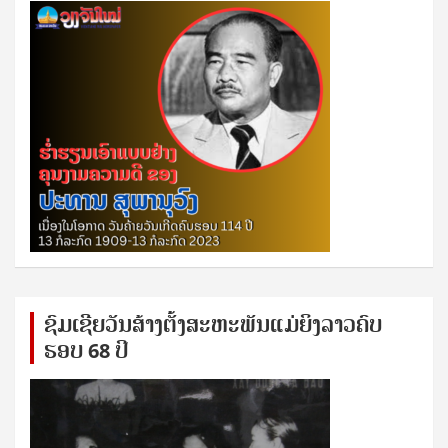
ຊົ​ມ​ເຊີຍ​ວັນ​ສ້າງ​ຕັ້ງ​ສະ​ຫະ​ພັນ​ແມ່​ຍິງ​​ລາວຄົບ​
ຮອບ 68 ປິ