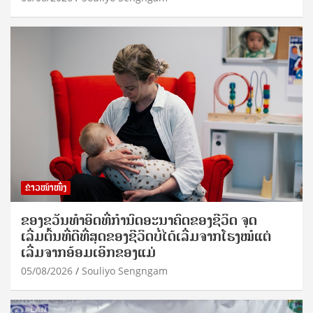
ຂ່າວໜ້າໜຶ່ງ
ຂອງຂວັນທໍາອິດທີ່ກໍານົດອະນາຄົດຂອງຊີວິດ ຈຸດ
ເລີ່ມຕົ້ນທີ່ດີທີ່ສຸດຂອງຊີວິດບໍ່ໄດ້ເລີ່ມຈາກໂຮງໝໍແຕ່
ເລີ່ມຈາກອ້ອມເອິກຂອງແມ່
05/08/2026
Souliyo Sengngam