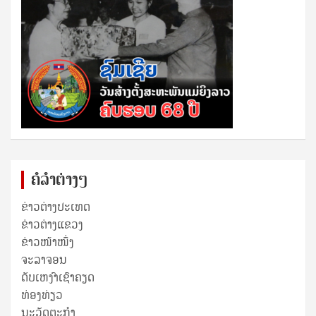
ຄໍລຳຕ່າງໆ
ຂ່າວຕ່າງປະເທດ
ຂ່າວ​ຕ່າງ​ແຂວງ
ຂ່າວໜ້າໜຶ່ງ
ຈະລາຈອນ
ດັບເຫງົາເຊົາຄຽດ
ທ່ອງທ່ຽວ
ນະວັດຕະກໍາ