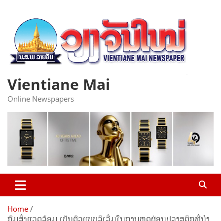
Skip
to
content
Vientiane Mai
Online Newspapers
Home
ກົມສິ່ງແວດລ້ອມ ເປັນຕົວແບບລິເລີ່ມໃນການຫຼຸດຜ່ອນປລາສຕິກທີ່ນໍາ