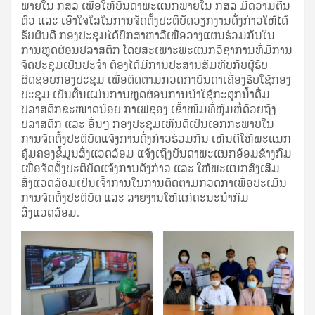
ພາຍໃນ ກສລ ເພື່ອໃຫ້ບັນດາພະແນກພາຍໃນ ກສລ ມີຄວາມຕື່ນ
ຕົວ ແລະ ເອົາໃຈໃສ່ໃນການຈັດຕັ້ງປະຕິບັດວຽກງານດັ່ງກ່າວໃຫ້ໄດ້
ຮັບຜົນດີ ກອງປະຊຸມໄດ້ປຶກສາຫາລືເພື່ອວາງແຜນຮ່ວມກັນໃນ
ການຫຼຸດຜ່ອນປລາສຕິກ ໂດຍສະເພາະພະແນກວິຊາການທີ່ມີການ
ຈັດປະຊຸມເປັນປະຈໍາ ຕ້ອງໄດ້ມີການປະສານສົມທົບກັບຜູ້ຮັບ
ຜິດຊອບກອງປະຊຸມ ເພື່ອຕິດຕາມກວດກາບັນດາເຄື່ອງຮັບໃຊ້ກອງ
ປະຊຸມ ເປັນຕົ້ນແມ່ນການຫຼຸດຜ່ອນການນໍາໃຊ້ກະຕຸກນໍ້າດື່ມ
ປລາສຕິກຂະໜາດນ້ອຍ ກາເຟຊອງ ເຂົ້າໜົມທີ່ຫຸ້ມຫໍ່ດ້ວຍຖົງ
ປລາສຕິກ ແລະ ອື່ນໆ ກອງປະຊຸມເຫັນດີເປັນເອກກະພາບໃນ
ການຈັດຕັ້ງປະຕິບັດແຈ້ງການດັ່ງກ່າວຮ່ວມກັນ ເຫັນດີໃຫ້ພະແນກ
ຄຸ້ມຄອງຂໍ້ມູນສິ່ງແວດລ້ອມ ແຈ້ງເຖິງບັນດາພະແນກອ້ອມຂ້າງກົມ
ເພື່ອຈັດຕັ້ງປະຕິບັດແຈ້ງການດັ່ງກ່າວ ແລະ ໃຫ້ພະແນກສົ່ງເສີມ
ສິ່ງແວດລ້ອມເປັນເຈົ້າການໃນການຕິດຕາມກວດກາເພື່ອປະເມີນ
ການຈັດຕັ້ງປະຕິບັດ ແລະ ລາຍງານໃຫ້ແກ່ຄະນະນໍາກົມ
ສິ່ງແວດລ້ອມ.