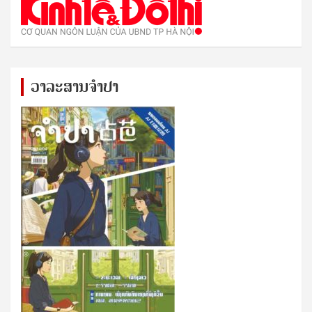
ວາລະສານຈຳປາ