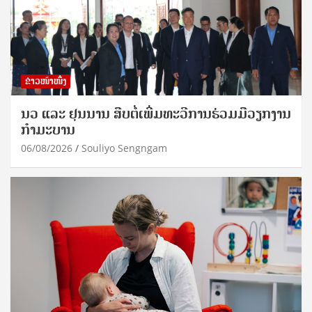
ຂ່າວໜ້າໜຶ່ງ
ນວ ແລະ ຢຸນນານ ສືບຕໍ່ເພີ່ມທະວີການຮ່ວມມືວຽກງານ
ກຳມະບານ
06/08/2026
Souliyo Sengngam