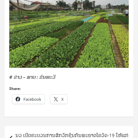
# ຂ່າວ – ພາບ : ຂັນທະວີ
Share:
Facebook
X
Post
ນວ ເປີດຂະບວນການສັກວັກຊິນກັນພະຍາດໂຄວິດ-19 ໃຫ້ແກ່