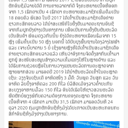
ຜັກອິນຊີມີລາຍໄດ້ດີ ການຂາຍລາຄາກໍດີ ຈຶ່ງຂະຫຍາຍເນື້ອທີ່ອອກ
ຈາກ 1,5 ເຮັກຕາເປັນ 4 ເຮັກຕາ ຂະຫຍາຍສະມາຊິກເພີ່ມຕື່ມເປັນ
18 ຄອບຄົວ ພິເສດ ໃນປີ 2017 ໄດ້ເຂົ້າເປັນສະມາຊິກເຄືອຂ່າຍ
ຊາວກະສິກອນລາວ ໄດ້ນໍາສະເໜີຂໍໃບຢັ້ງຢືນມາຕຕະຖານອິນຊີ
ຈາກກົມປູກຝັງຢ່າງເປັນທາງການ ເພື່ອເປັນການຢັ້ງຢືນຜົນຜະລິດ
ເປັນສິນຄ້າ ພ້ອມດຽວກັນນັ້ນ ຍັງໄດ້ຂະຫຍາຍເຮືອນຮົ່ມຈາກ 15
ຫຼັງ ເພີ່ມຂຶ້ນເປັນ 50 ຫຼັງ ນອກນີ້ ໄດ້ປັບປຸງພື້ນຖານໂຄງລ່າງໄຟຟ້າ
ແລະ ເຈາະນໍ້ບາດານ 5 ບໍ່ ເຊິ່ງພາຍຫຼັງທີ່ໄດ້ເຂົ້າເປັນສະມາຊິກເຄືອ
ຂ່າຍຊາວກະສິກອນລາວແລ້ວ ເຫັນວ່າອົງການຈັດຕັ້ງສາກົນເຂົ້າມາ
ຊຸກຍູ້ ສະໜັບສະໜູນສ້າງຄວາມເຂັ້ມແຂງໃຫ້ໃນຫຼາຍດ້ານ ແລະ
ໄດ້ຮັບການຊ່ວຍເຫຼືອໃນການວາງແຜນຜະລິດການຕະຫຼາດຈາກ
ຫຼາຍພາກສ່ວນ ມາຮອດປີ 2019 ໄດ້ນຳຜົນຜະລິດເຂົ້າໃນຕະຫຼາດ
ເຊັ່ນ: ວຽງຈັນເຊັນເຕີ ອາທິດໜຶ່ງ 3 ມື້ຄື: ວັນພຸດ ວັນສຸກ ແລະ ວັນ
ອາທິດ ລິບປິ້ງອາທິດລະ 200 ກິໂລ ບໍລິສັດເມືອງລາວຄໍ້າປະກັນ
ສະບຽງອາຫານມື້ລະ 150 ກິໂລ ອັນໄດ້ເຮັດໃຫ້ຊາວສວນຜະລິດ
ພືດຜັກບໍ່ພຽງພໍກັບຄວາມຕ້ອງການຂອງຕະຫຼາດ ຈຶ່ງຂະຫຍາຍ
ເນື້ອທີ່ຈາກ 4 ເຮັກຕາ ມາເປັນ 31,5 ເຮັກຕາ ມາຮອດວັນທີ 24
ຕຸລາ 2020 ກຸ່ມປູກຜັກອິນຊີທົ່ງມັ່ງໄດ້ປະກາດເປັນສະຫະກອນກະ
ສິກໍາອິນຊີທົ່ງມັ່ງຢ່າງເປັນທາງການ.