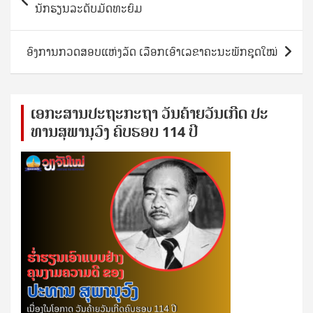
navigation
ນັກຮຽນລະດັບມັດທະຍົມ
ອົງການກວດສອບແຫ່ງລັດ ເລືອກເອົາເລຂາຄະນະພັກຊຸດໃໝ່
ເອ​ກະ​ສານ​ປະ​ຖະ​ກະ​ຖ​າ ວັນ​ຄ້າຍ​ວັນ​ເກີດ ປ​ະ​
ທານ​ສຸ​ພາ​ນຸ​ວົງ ຄົບ​ຮອບ 114 ປີ