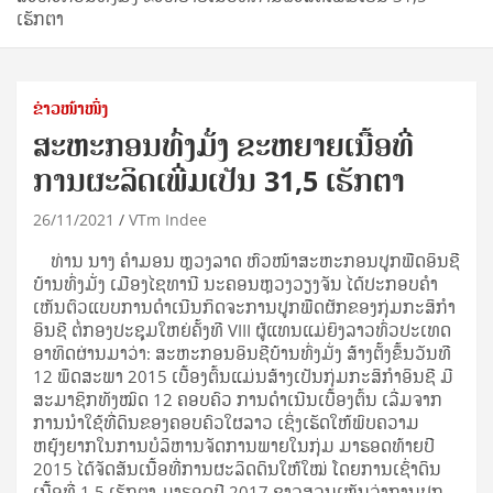
ເຮັກຕາ
ຂ່າວໜ້າໜຶ່ງ
ສະຫະກອນທົ່ງມັ່ງ ຂະຫຍາຍເນື້ອທີ່
ການຜະລິດເພີ່ມເປັນ 31,5 ເຮັກຕາ
26/11/2021
VTm Indee
ທ່ານ ນາງ ຄໍາມອນ ຫຼວງລາດ ຫົວໜ້າສະຫະກອນປູກພືດອິນຊີ
ບ້ານທົ່ງມັ່ງ ເມືອງໄຊທານີ ນະຄອນຫຼວງວຽງຈັນ ໄດ້ປະກອບຄໍາ
ເຫັນຕົວແບບການດໍາເນີນກິດຈະການປູກພືດຜັກຂອງກຸ່ມກະສິກໍາ
ອິນຊີ ຕໍ່ກອງປະຊຸມໃຫຍ່ຄັ້ງທີ VIII ຜູ້ແທນແມ່ຍິງລາວທົ່ວປະເທດ
ອາທິດຜ່ານມາວ່າ: ສະຫະກອນອິນຊີບ້ານທົ່ງມັ່ງ ສ້າງຕັ້ງຂຶ້ນວັນທີ
12 ພຶດສະພາ 2015 ເບື້ອງຕົ້ນແມ່ນສ້າງເປັນກຸ່ມກະສິກໍາອິນຊີ ມີ
ສະມາຊິກທັງໝົດ 12 ຄອບຄົວ ການດໍາເນີນເບື້ອງຕົ້ນ ເລີ່ມຈາກ
ການນໍາໃຊ້ທີ່ດິນຂອງຄອບຄົວໃຜລາວ ເຊິ່ງເຮັດໃຫ້ພົບຄວາມ
ຫຍຸ້ງຍາກໃນການບໍລິຫານຈັດການພາຍໃນກຸ່ມ ມາຮອດທ້າຍປີ
2015 ໄດ້ຈັດສັນເນື້ອທີ່ການຜະລິດດິນໃຫ້ໃໝ່ ໂດຍການເຊົ່າດິນ
ເນື້ອທີ່ 1,5 ເຮັກຕາ ມາຮອດປີ 2017 ຊາວສວນເຫັນວ່າການປູກ