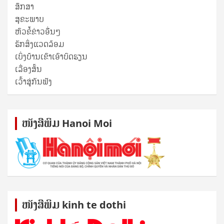
ສຶກສາ
ສຸ​ຂະ​ພາບ
ຫົວຂໍ້ຂ່າວອື່ນໆ
ຮັກສິ່ງແວດລ້ອມ
ເບິ່ງບ້ານເຂົາເອົາບົດຮຽນ
ເລື່ອງສັ້ນ
ເວົ້າສູ່ກັນຟັງ
ໜັງ​ສື​ພິມ Hanoi Moi
ໜັງ​ສື​ພິມ kinh te dothi