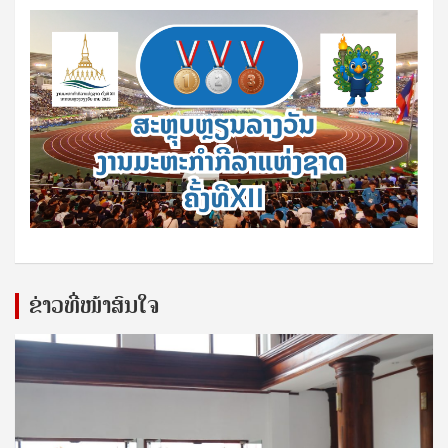
ຂ່າວທີ່ໜ້າສົນໃຈ