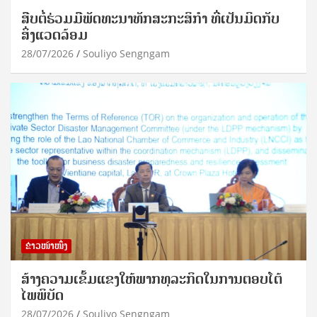
ສືບຕໍ່ຮ່ວມມືພັດທະນາທັກສະກະສິກຳ ທີ່ເປັນມິດກັບ
ສິ່ງແວດລ້ອມ
28/07/2026
Souliyo Sengngam
ຂ່າວໜ້າໜຶ່ງ
ສ້າງຄວາມເຂັ້ມແຂງໃຫ້ພາກທຸລະກິດໃນການຕອບໂຕ້
ໄພພິບັດ
28/07/2026
Souliyo Sengngam