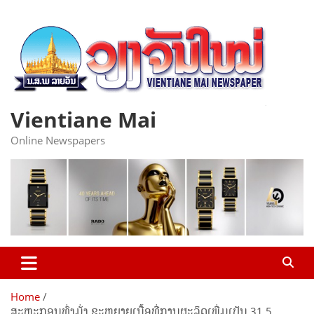
Skip
to
content
Vientiane Mai
Online Newspapers
Home
ສະຫະກອນທົ່ງມັ່ງ ຂະຫຍາຍເນື້ອທີ່ການຜະລິດເພີ່ມເປັນ 31,5