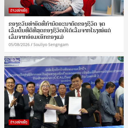
ຂ່າວໜ້າໜຶ່ງ
ຂອງຂວັນທໍາອິດທີ່ກໍານົດອະນາຄົດຂອງຊີວິດ ຈຸດ
ເລີ່ມຕົ້ນທີ່ດີທີ່ສຸດຂອງຊີວິດບໍ່ໄດ້ເລີ່ມຈາກໂຮງໝໍແຕ່
ເລີ່ມຈາກອ້ອມເອິກຂອງແມ່
05/08/2026
Souliyo Sengngam
ຂ່າວໜ້າໜຶ່ງ