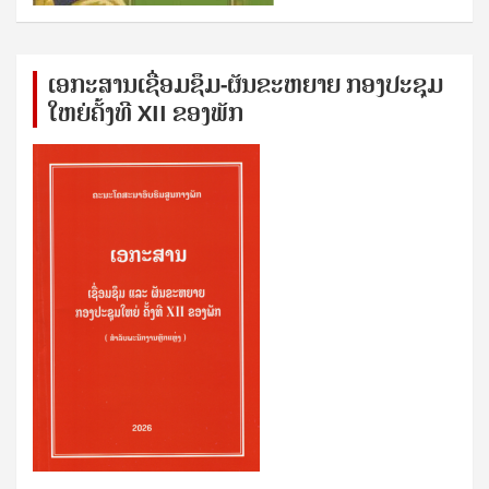
ເອກ​ະ​ສານ​ເຊ​ື່ອມ​ຊ​ຶມ-ຜັນ​ຂະ​ຫ​ຍາຍ ກອງ​ປະ​ຊຸມ​
ໃຫຍ່​ຄັ້ງ​ທີ XII ຂອງ​ພັກ