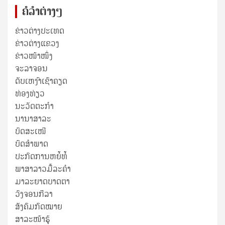
ຄໍລຳຕ່າງໆ
ຂ່າວຕ່າງປະເທດ
ຂ່າວ​ຕ່າງ​ແຂວງ
ຂ່າວໜ້າໜຶ່ງ
ຈະລາຈອນ
ດັບເຫງົາເຊົາຄຽດ
ທ່ອງທ່ຽວ
ນະວັດຕະກໍາ
ນານາສາລະ
ບົດສະເໜີ
ບົດສໍາພາດ
ປະກົດການຫຍໍ້ທໍ້
ພາສາລາວມື້ລະຄຳ
ມາລະຍາດບາດຕາ
ວົງຈອນກີລາ
ສັງຄົມກົດໝາຍ
ສາລະໜ້າຮູ້