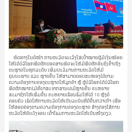
ທິດທາງໃນຕໍ່ໜ້າ ການຜະລິດຈະເລັ່ງໃສ່ເປົ້າໝາຍຜູ້ມີເງິນໜ້ອຍ
ໃຫ້ໄດ້ບໍລິໂພກພືດຜັກປອດສານພິດຈະໃຫ້ມີພືດຜັກອິນຊີເຂົ້າເຖິງ
ຕະຫຼາດໃນທຸກລະດັບ ເພີ່ມປະລິມານການຜະລິດໃຫ້ມີ
ຄຸນນະພາບ ແລະ ຫຼາຍຂຶ້ນ ໃຫ້ສາມາດຕອບສະໜອງໄດ້ຕາມ
ຄວາມຕ້ອງການຂອງຕະຫຼາດໃຫ້ລູກຄ້າ ຫຼື ຜູ້ບໍລິໂພກໄດ້ບໍລິໂພກ
ພືດຜັກໝາກໄມ້ທີ່ປາສະຈາກສານເຄມີຫຼາຍຂຶ້ນ ຂະຫຍາຍ
ສະມາຊິກໃຫ້ເພີ່ມຂຶ້ນ ຂະຫຍາຍເຮືອນຮົ່ມໃຫ້ໄດ້ 10 ຫຼັງຕໍ່
ຄອບຄົວ ເຮັດໃຫ້ການຜະລິດໃຫ້ເປັນລະບົບທີ່ດີຂຶ້ນກວ່າເກົ່າ ເພື່ອ
ໃຫ້ສອດຄ່ອງຕາມຄວາມຕ້ອງການຂອງຕະຫຼາດ ສ້າງຕ່ອງໂສ້ການ
ຜະລິດໃຫ້ຄົບວົງຈອນ ເຕົ້າໂຮມການຜະລິດໃຫ້ເປັນໜຶ່ງດຽວ.