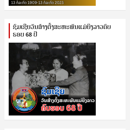
ຊົ​ມ​ເຊີຍ​ວັນ​ສ້າງ​ຕັ້ງ​ສະ​ຫະ​ພັນ​ແມ່​ຍິງ​​ລາວຄົບ​
ຮອບ 68 ປິ