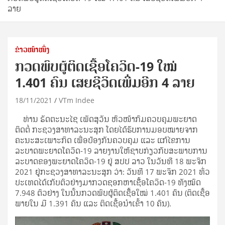
ລາຍ
ຂ່າວໜ້າໜຶ່ງ
ກວດພົບຜູ້ຕິດເຊືື້ອໂຄວິດ-19 ໃໝ່
1.401 ຄົນ ເສຍຊີວິດເພີ່ມອີກ 4 ລາຍ
18/11/2021
VTm Indee
ທ່ານ ຣັດຕະນະໄຊ ເພັດສຸວັນ ຫົວໜ້າກົມຄວບຄຸມພະຍາດ
ຕິດຕໍ່ ກະຊວງສາທາລະນະສຸກ ໂດຍໄດ້ຮັບການມອບໝາຍຈາກ
ຄະນະສະເພາະກິດ ເພື່ອປ້ອງກັນຄວບຄຸມ ແລະ ແກ້ໄຂການ
ລະບາດພະຍາດໂຄວິດ-19 ລາຍງານໃຫ້ຊາບກ່ຽວກັບສະພາບການ
ລະບາດຂອງພະຍາດໂຄວິດ-19 ຢູ່ ສປປ ລາວ ໃນວັນທີ 18 ພະຈິກ
2021 ຢູ່ກະຊວງສາທາລະນະສຸກ ວ່າ: ວັນທີ 17 ພະຈິກ 2021 ທົ່ວ
ປະເທດໄດ້ເກັບຕົວຢ່າງມາກວດຊອກຫາເຊືື້ອໂຄວິດ-19 ທັງໝົດ
7.948 ຕົວຢ່າງ ໃນນັ້ນກວດພົບຜູ້ຕິດເຊືື້ອໃໝ່ 1.401 ຄົນ (ຕິດເຊື້ອ
ພາຍໃນ ມີ 1.391 ຄົນ ແລະ ຕິດເຊື້ອນໍາເຂົ້າ 10 ຄົນ).