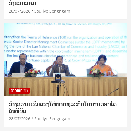
ສິ່ງແວດລ້ອມ
28/07/2026
Souliyo Sengngam
ຂ່າວໜ້າໜຶ່ງ
ສ້າງຄວາມເຂັ້ມແຂງໃຫ້ພາກທຸລະກິດໃນການຕອບໂຕ້
ໄພພິບັດ
28/07/2026
Souliyo Sengngam