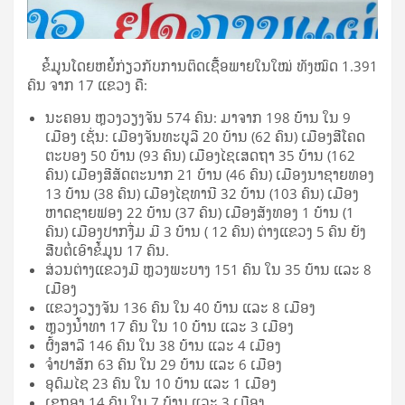
ຂໍ້ມູນໂດຍຫຍໍ້ກ່ຽວກັບການຕິດເຊືື້ອພາຍໃນໃໝ່ ທັງໝົດ 1.391
ຄົນ ຈາກ 17 ແຂວງ ຄື:
ນະຄອນ ຫຼວງວຽງຈັນ 574 ຄົນ: ມາຈາກ 198 ບ້ານ ໃນ 9
ເມືອງ ເຊັ່ນ: ເມືອງຈັນທະບູລີ 20 ບ້ານ (62 ຄົນ) ເມືອງສີໂຄດ
ຕະບອງ 50 ບ້ານ (93 ຄົນ) ເມືອງໄຊເສດຖາ 35 ບ້ານ (162
ຄົນ) ເມືອງສີສັດຕະນາກ 21 ບ້ານ (46 ຄົນ) ເມືອງນາຊາຍທອງ
13 ບ້ານ (38 ຄົນ) ເມືອງໄຊທານີ 32 ບ້ານ (103 ຄົນ) ເມືອງ
ຫາດຊາຍຟອງ 22 ບ້ານ (37 ຄົນ) ເມືອງສັງທອງ 1 ບ້ານ (1
ຄົນ) ເມືອງປາກງື່ມ ມີ 3 ບ້ານ ( 12 ຄົນ) ຕ່າງແຂວງ 5 ຄົນ ຍັງ
ສືບຕໍ່ເອົາຂໍ້ມູນ 17 ຄົນ.
ສ່ວນຕ່າງແຂວງມີ ຫຼວງພະບາງ 151 ຄົນ ໃນ 35 ບ້ານ ແລະ 8
ເມືອງ
ແຂວງວຽງຈັນ 136 ຄົນ ໃນ 40 ບ້ານ ແລະ 8 ເມືອງ
ຫຼວງນໍ້າທາ 17 ຄົນ ໃນ 10 ບ້ານ ແລະ 3 ເມືອງ
ຜົ້ງສາລີ 146 ຄົນ ໃນ 38 ບ້ານ ແລະ 4 ເມືອງ
ຈຳປາສັກ 63 ຄົນ ໃນ 29 ບ້ານ ແລະ 6 ເມືອງ
ອຸດົມໄຊ 23 ຄົນ ໃນ 10 ບ້ານ ແລະ 1 ເມືອງ
ເຊກອງ 14 ຄົນ ໃນ 7 ບ້ານ ແລະ 3 ເມືອງ