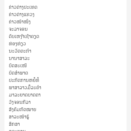
ຂ່າວຕ່າງປະເທດ
ຂ່າວ​ຕ່າງ​ແຂວງ
ຂ່າວໜ້າໜຶ່ງ
ຈະລາຈອນ
ດັບເຫງົາເຊົາຄຽດ
ທ່ອງທ່ຽວ
ນະວັດຕະກໍາ
ນານາສາລະ
ບົດສະເໜີ
ບົດສໍາພາດ
ປະກົດການຫຍໍ້ທໍ້
ພາສາລາວມື້ລະຄຳ
ມາລະຍາດບາດຕາ
ວົງຈອນກີລາ
ສັງຄົມກົດໝາຍ
ສາລະໜ້າຮູ້
ສຶກສາ