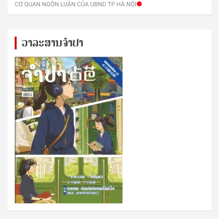
ວາລະສານຈຳປາ