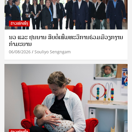
ຂ່າວໜ້າໜຶ່ງ
ນວ ແລະ ຢຸນນານ ສືບຕໍ່ເພີ່ມທະວີການຮ່ວມມືວຽກງານ
ກຳມະບານ
06/08/2026
Souliyo Sengngam
ຂ່າວໜ້າໜຶ່ງ