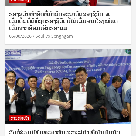
ຂອງຂວັນທໍາອິດທີ່ກໍານົດອະນາຄົດຂອງຊີວິດ ຈຸດ
ເລີ່ມຕົ້ນທີ່ດີທີ່ສຸດຂອງຊີວິດບໍ່ໄດ້ເລີ່ມຈາກໂຮງໝໍແຕ່
ເລີ່ມຈາກອ້ອມເອິກຂອງແມ່
05/08/2026
Souliyo Sengngam
ຂ່າວໜ້າໜຶ່ງ
ສືບຕໍ່ຮ່ວມມືພັດທະນາທັກສະກະສິກຳ ທີ່ເປັນມິດກັບ