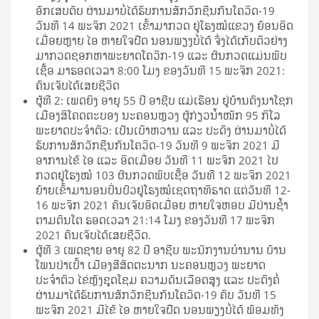
ອັກເສບຕັບ ຜ່ານມາບໍ່ໄດ້ຮັບການສັກວັກຊີນກັນໂຄວິດ-19
ວັນທີ 14 ພະຈິກ 2021 ເຂົ້າມາກວດ ຢູ່ໂຮງໝໍແຂວງ ຍ້ອນອິດ
ເມື່ອຍຫຼາຍ ໄອ ຫາຍໃຈຝືດ ນອນພຽງບໍ່ໄດ້ ຈຶ່ງໄດ້ເກັບຕົວຢ່າງ
ມາກວດຊອກຫາພະຍາດໂຄວິກ-19 ແລະ ຜົນກວດແມ່ນພົບ
ເຊື້ອ ມາຮອດເວລາ 8:00 ໂມງ ຂອງວັນທີ 15 ພະຈິກ 2021:
ຄົນເຈັບໄດ້ເສຍຊີວິດ
ຜູ້ທີ 2: ເພດຍິງ ອາຍຸ 55 ປີ ອາຊີບ ແມ່ເຮືອນ ຢູ່ບ້ານດົງນາໂຊກ
ເມືອງສິໂຄດຕະບອງ ນະຄອນຫຼວງ ຜູ້ກ່ຽວນໍ້າໜັກ 95 ກິໂລ
ພະຍາດປະຈໍາຕົວ: ເປັນເບົາຫວານ ແລະ ປະດົງ ຜ່ານມາບໍ່ໄດ້
ຮັບການສັກວັກຊີນກັນໂຄວິດ-19 ວັນທີ 9 ພະຈິກ 2021 ມີ
ອາການໄຂ້ ໄອ ແລະ ອິດເມື່ອຍ ວັນທີ 11 ພະຈິກ 2021 ໄປ
ກວດຢູ່ໂຮງໝໍ 103 ຜົນກວດພົບເຊື້ອ ວັນທີ 12 ພະຈິກ 2021
ຍ້າຍເຂົ້າມານອນປິ່ນປົວຢູ່ໂຮງໝໍເຊດຖາທິຣາດ ແຕ່ວັນທີ 12-
16 ພະຈິກ 2021 ຄົນເຈັບອິດເມື່ອຍ ຫາຍໃຈຫອບ ມີປ່ານຊໍ້າ
ຕາມຕົນໂຕ ຮອດເວລາ 21:14 ໂມງ ຂອງວັນທີ 17 ພະຈິກ
2021 ຄົນເຈັບໄດ້ເສຍຊີວິດ.
ຜູ້ທີ 3 ເພດຊາຍ ອາຍຸ 82 ປີ ອາຊີບ ພະນັກງານບຳນານ ບ້ານ
ໂພນປ່າເປົ້າ ເມືອງສີສັດຕະນາກ ນະຄອນຫຼວງ ພະຍາດ
ປະຈຳຕົວ ໄຂ່ຫຼັງຊຸດໂຊມ ຄວາມດັນເລືອດສູງ ແລະ ປະດົງຄໍ່
ຜ່ານມາໄດ້ຮັບການສັກວັກຊີນກັນໂຄວິດ-19 ຄົບ ວັນທີ 15
ພະຈິກ 2021 ມີໄຂ້ ໄອ ຫາຍໃຈຝືດ ນອນພຽງບໍ່ໄດ້ ພ້ອມທັງ