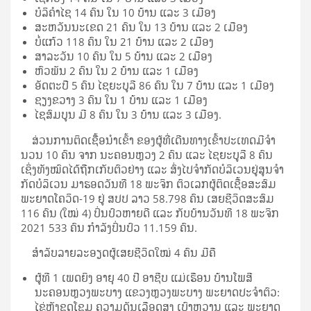
ບໍລິຄຳໄຊ 14 ຄົນ ໃນ 10 ບ້ານ ແລະ 3 ເມືອງ
ສະຫວັນນະເຂດ 21 ຄົນ ໃນ 13 ບ້ານ ແລະ 2 ເມືອງ
ບໍ່ແກ້ວ 118 ຄົນ ໃນ 21 ບ້ານ ແລະ 2 ເມືອງ
ສາລະວັນ 10 ຄົນ ໃນ 5 ບ້ານ ແລະ 2 ເມືອງ
ຫົວພັນ 2 ຄົນ ໃນ 2 ບ້ານ ແລະ 1 ເມືອງ
ອັດຕະປື 5 ຄົນ ໄຊຍະບູລີ 86 ຄົນ ໃນ 7 ບ້ານ ແລະ 1 ເມືອງ
ຊຽງຂວາງ 3 ຄົນ ໃນ 1 ບ້ານ ແລະ 1 ເມືອງ
ໄຊສົມບູນ ມີ 8 ຄົນ ໃນ 3 ບ້ານ ແລະ 3 ເມືອງ.
ສ່ວນການຕິດເຊືື້ອນໍາເຂົ້າ ຂອງຜູ້ທີ່ເດີນທາງເຂົ້າປະເທດມີຈໍາ
ນວນ 10 ຄົນ ຈາກ ນະຄອນຫຼວງ 2 ຄົນ ແລະ ໄຊຍະບູລີ 8 ຄົນ
ເຊິ່ງທັງໝົດໄດ້ຖືກເກັບຕົວຢ່າງ ແລະ ສົ່ງໄປຈໍາກັດບໍລິເວນຢູ່ສູນຈໍາ
ກັດບໍລິເວນ ມາຮອດວັນທີ 18 ພະຈິກ ຕົວເລກຜູ້ຕິດເຊື້ອສະສົມ
ພະຍາດໂຄວິດ-19 ຢູ່ ສປປ ລາວ 58.798 ຄົນ ເສຍຊີວິດສະສົມ
116 ຄົນ (ໃໝ່ 4) ປິ່ນປົວຫາຍດີ ແລະ ກັບບ້ານວັນທີ 18 ພະຈິກ
2021 533 ຄົນ ກໍາລັງປິ່ນປົວ 11.159 ຄົນ.
ສໍາລັບລາຍລະອຽດຜູ້ເສຍຊີວິດໃໝ່ 4 ຄົນ ມີຄື
ຜູ້ທີ 1 ເພດຍິງ ອາຍຸ 40 ປີ ອາຊີບ ແມ່ເຮືອນ ບ້ານໂພສີ
ນະຄອນຫຼວງພະບາງ ແຂວງຫຼວງພະບາງ ພະຍາດປະຈໍາຕົວ:
ໄຂ່ຫຼັງຊຸດໂຊມ ຄວາມດັນເລືອດສູງ ເບົາຫວານ ແລະ ພະຍາດ