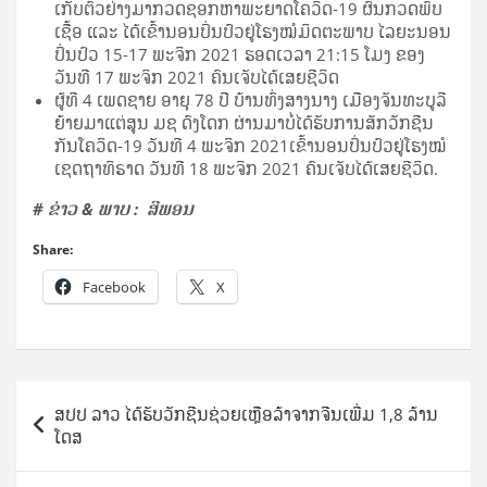
ເກັບຕົວຢ່າງມາກວດຊອກຫາພະຍາດໂຄວິດ-19 ຜົນກວດພົບ
ເຊື້ອ ແລະ ໄດ້ເຂົ້ານອນປິ່ນປົວຢູ່ໂຮງໝໍມິດຕະພາບ ໄລຍະນອນ
ປິ່ນປົວ 15-17 ພະຈິກ 2021 ຮອດເວລາ 21:15 ໂມງ ຂອງ
ວັນທີ 17 ພະຈິກ 2021 ຄົນເຈັບໄດ້ເສຍຊີວິດ
ຜູ້ທີ 4 ເພດຊາຍ ອາຍຸ 78 ປີ ບ້ານທົ່ງສາງນາງ ເມືອງຈັນທະບູລີ
ຍ້າຍມາແຕ່ສູນ ມຊ ດົງໂດກ ຜ່ານມາບໍ່ໄດ້ຮັບການສັກວັກຊີນ
ກັນໂຄວິດ-19 ວັນທີ 4 ພະຈິກ 2021ເຂົ້ານອນປິ່ນປົວຢູ່ໂຮງໝໍ
ເຊດຖາທິຣາດ ວັນທີ 18 ພະຈິກ 2021 ຄົນເຈັບໄດ້ເສຍຊີວິດ.
# ຂ່າວ & ພາບ : ສີພອນ
Share:
Facebook
X
Post
ສປປ ລາວ ໄດ້ຮັບວັກຊີນຊ່ວຍເຫຼືອລ້າຈາກຈີນເພີ່ມ 1,8 ລ້ານ
navigation
ໂດສ