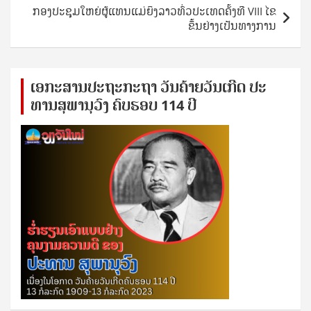
ກອງປະຊຸມໃຫຍ່ຜູ້ແທນແມ່ຍິງລາວທົ່ວປະເທດຄັ້ງທີ VIII ໄຂ
ຂຶ້ນຢ່າງເປັນທາງການ
ເອ​ກະ​ສານ​ປະ​ຖະ​ກະ​ຖ​າ ວັນ​ຄ້າຍ​ວັນ​ເກີດ ປ​ະ​
ທານ​ສຸ​ພາ​ນຸ​ວົງ ຄົບ​ຮອບ 114 ປີ