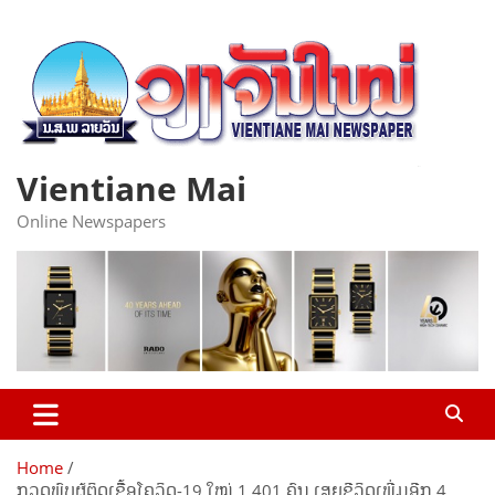
Skip
to
content
Vientiane Mai
Online Newspapers
Home
ກວດພົບຜູ້ຕິດເຊືື້ອໂຄວິດ-19 ໃໝ່ 1.401 ຄົນ ເສຍຊີວິດເພີ່ມອີກ 4