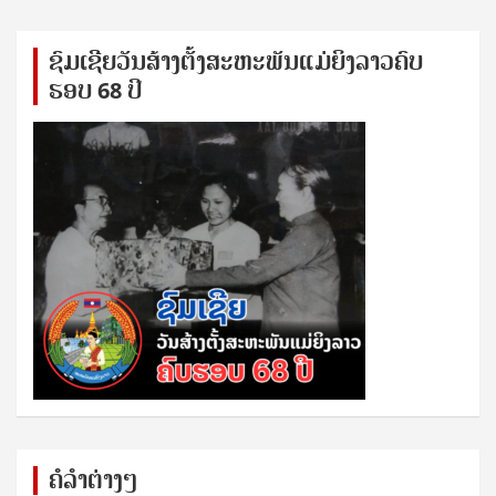
ຊົ​ມ​ເຊີຍ​ວັນ​ສ້າງ​ຕັ້ງ​ສະ​ຫະ​ພັນ​ແມ່​ຍິງ​​ລາວຄົບ​
ຮອບ 68 ປິ
ຄໍລຳຕ່າງໆ