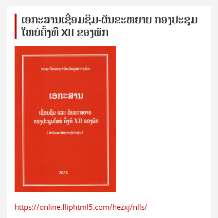
ເອກ​ະ​ສານ​ເຊ​ື່ອມ​ຊ​ຶມ-ຜັນ​ຂະ​ຫ​ຍາຍ ກອງ​ປະ​ຊຸມ​
ໃຫຍ່​ຄັ້ງ​ທີ XII ຂອງ​ພັກ
https://online.fliphtml5.com/hezxj/nlls/