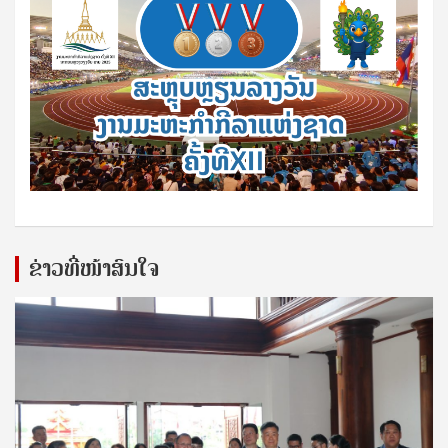
ຂ່າວທີ່ໜ້າສົນໃຈ