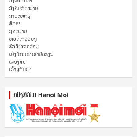
ວົງຈອນກີລາ
ສັງຄົມກົດໝາຍ
ສາລະໜ້າຮູ້
ສຶກສາ
ສຸ​ຂະ​ພາບ
ຫົວຂໍ້ຂ່າວອື່ນໆ
ຮັກສິ່ງແວດລ້ອມ
ເບິ່ງບ້ານເຂົາເອົາບົດຮຽນ
ເລື່ອງສັ້ນ
ເວົ້າສູ່ກັນຟັງ
ໜັງ​ສື​ພິມ Hanoi Moi