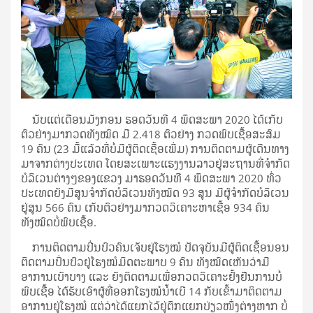
ນັບແຕ່ເດືອນມັງກອນ ຮອດວັນທີ 4 ພຶດສະພາ 2020 ໄດ້ເກັບ
ຕົວຢ່າງມາກວດທັງໝົດ ມີ 2.418 ຕົວຢ່າງ ກວດພົບເຊື້ອສະສົມ
19 ຄົນ (23 ມື້ແລ້ວທີ່ບໍ່ມີຜູ້ຕິດເຊື້ອເພີ່ມ) ການຕິດຕາມຜູ້ເດີນທາງ
ມາຈາກຕ່າງປະເທດ ໂດຍສະເພາະແຮງງານລາວຢູ່ສະຖານທີ່ຈຳກັດ
ບໍລິເວນຕ່າງໆຂອງແຂວງ ມາຮອດວັນທີ 4 ພຶດສະພາ 2020 ທົ່ວ
ປະເທດຍັງມີສູນຈໍາກັດບໍລິເວນທັງໝົດ 93 ສູນ ມີຜູ້ຈຳກັດບໍລິເວນ
ຢູ່ສູນ 566 ຄົນ ເກັບຕົວຢ່າງມາກວດວິເຄາະຫາເຊື້ອ 934 ຄົນ
ທັງໝົດບໍ່ພົບເຊື້ອ.
ການຕິດຕາມປີ່ນປົວຄົນເຈັບຢູ່ໂຮງໝໍ ປັດຈຸບັນມີຜູ້ຕິດເຊື້ອນອນ
ຕິດຕາມປິ່ນປົວຢູ່ໂຮງໝໍມິດຕະພາບ 9 ຄົນ ທັງໝົດເຫັນວ່າມີ
ອາການເບົາບາງ ແລະ ຍັງຕິດຕາມເພື່ອກວດວິເຄາະຢັ້ງຢືນການບໍ່
ພົບເຊື້ອ ໄດ້ຮັບເອົາຜູ້ທີ່ອອກໂຮງໝໍນ້ຳເບີ 14 ກັບເຂົ້າມາຕິດຕາມ
ອາການຢູ່ໂຮງໝໍ ແຕ່ວ່າໄດ້ແຍກໄວ້ຢູ່ຕຶກແຍກປ່ຽວໜຶ່ງຕ່າງຫາກ ບໍ່