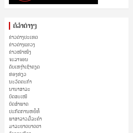
ຄໍລຳຕ່າງໆ
ຂ່າວຕ່າງປະເທດ
ຂ່າວ​ຕ່າງ​ແຂວງ
ຂ່າວໜ້າໜຶ່ງ
ຈະລາຈອນ
ດັບເຫງົາເຊົາຄຽດ
ທ່ອງທ່ຽວ
ນະວັດຕະກໍາ
ນານາສາລະ
ບົດສະເໜີ
ບົດສໍາພາດ
ປະກົດການຫຍໍ້ທໍ້
ພາສາລາວມື້ລະຄຳ
ມາລະຍາດບາດຕາ