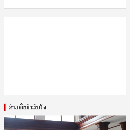
ຂ່າວທີ່ໜ້າສົນໃຈ