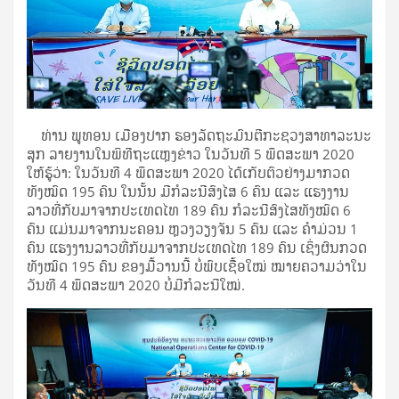
ທ່ານ ພູທອນ ເມືອງປາກ ຮອງລັດຖະມົນຕີກະຊວງສາທາລະນະ
ສຸກ ລາຍງານໃນພິທີຖະແຫຼງຂ່າວ ໃນວັນທີ 5 ພຶດສະພາ 2020
ໃຫ້ຮູ້ວ່າ: ໃນວັນທີ 4 ພຶດສະພາ 2020 ໄດ້ເກັບຕົວຢ່າງມາກວດ
ທັງໝົດ 195 ຄົນ ໃນນັ້ນ ມີກໍລະນີສົງໄສ 6 ຄົນ ແລະ ແຮງງານ
ລາວທີ່ກັບມາຈາກປະເທດໄທ 189 ຄົນ ກໍລະນີສົງໄສທັງໝົດ 6
ຄົນ ແມ່ນມາຈາກນະຄອນ ຫຼວງວຽງຈັນ 5 ຄົນ ແລະ ຄຳມ່ວນ 1
ຄົນ ແຮງງານລາວທີ່ກັບມາຈາກປະເທດໄທ 189 ຄົນ ເຊິ່ງຜົນກວດ
ທັງໝົດ 195 ຄົນ ຂອງມື້ວານນີ້ ບໍ່ພົບເຊື້ອໃໝ່ ໝາຍຄວາມວ່າໃນ
ວັນທີ 4 ພຶດສະພາ 2020 ບໍ່ມີກໍລະນີໃໝ່.