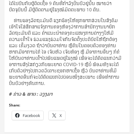
ໄດ້ໄປປົນກັບຜູ້ຕິດເຊື້ອ 9 ຄົນທີ່ກຳລັງປິ່ນປົວຢູ່ນັ້ນ ໝາຍວ່າ
ປັດຈຸບັນນີ້ ມີຜູ້ຕິດຕາມຢູ່ໂຮງໝໍມິດຕະພາບ 10 ຄົນ.
ທ່ານຮອງລັດຖະມົນຕີ ຮຽກຮ້ອງໃຫ້ທຸກພາກສ່ວນໃນສັງຄົມ
ເອົາໃຈໃສ່ສືກສາແຈ້ງການຂອງຫ້ອງວ່າການສຳນັກງານນາຍົກ
ລັດຖະມົນຕີ ແລະ ຄຳແນະນຳຂອງຂະແໜງການຕ່າງໆໃຫ້ມີ
ຄວາມເຂົ້າໃຈ ຮ່ວມແຮງຮ່ວມໃຈກັນຈັດຕັ້ງປະຕິບັດໃຫ້ຖືກຕ້ອງ
ແລະ ເຂັ້ມງວດ ຖ້າວ່າບັນດາທ່ານ ຫຼືຄົນໃນຄອບຄົວຂອງທ່ານ
ຫາກມີອາການໄຂ້ ໄອ ເຈັບຫົວ ເຈັບທ້ອງ ຫຼື ມີອາການອື່ນໆ ກໍຂໍ
ໃຫ້ບັນດາທ່ານເຂົ້າໄປພົບແພດຢູ່ໂຮງໝໍ ເພື່ອຈະໄດ້ຄັດແຍກວ່າມີ
ອາການສົງໄສກ່ຽວກັບພະຍາດ COVID-19 ຫຼືບໍ່ ພ້ອມທັງຈະໄດ້
ເກັບຕົວຢ່າງໄປກວດວິເຄາະຊອກຫາເຊື້ອ ຫຼືວ່ ບັນດາທ່ານທີ່ມີ
ພະຍາດອື່ນກໍຈະໄດ້ຄັດແຍກໄປບ່ອນໜຶ່ງສະເພາະ ເພື່ອທຳການ
ປິ່ນປົວຢ່າງທັນການ.
# ຂ່າວ & ພາບ :
ວຽງມາ
Share:
Facebook
X