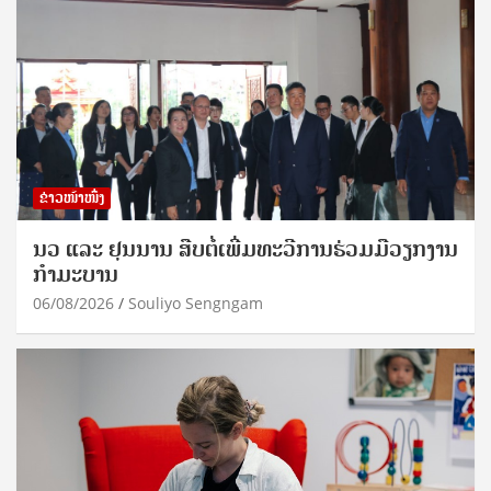
ຂ່າວໜ້າໜຶ່ງ
ນວ ແລະ ຢຸນນານ ສືບຕໍ່ເພີ່ມທະວີການຮ່ວມມືວຽກງານ
ກຳມະບານ
06/08/2026
Souliyo Sengngam