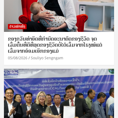
ຂ່າວໜ້າໜຶ່ງ
ຂອງຂວັນທໍາອິດທີ່ກໍານົດອະນາຄົດຂອງຊີວິດ ຈຸດ
ເລີ່ມຕົ້ນທີ່ດີທີ່ສຸດຂອງຊີວິດບໍ່ໄດ້ເລີ່ມຈາກໂຮງໝໍແຕ່
ເລີ່ມຈາກອ້ອມເອິກຂອງແມ່
05/08/2026
Souliyo Sengngam