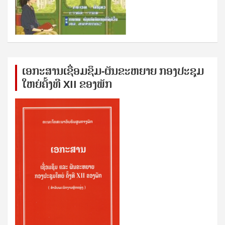
ເອກ​ະ​ສານ​ເຊ​ື່ອມ​ຊ​ຶມ-ຜັນ​ຂະ​ຫ​ຍາຍ ກອງ​ປະ​ຊຸມ​
ໃຫຍ່​ຄັ້ງ​ທີ XII ຂອງ​ພັກ