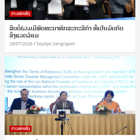
ຂ່າວໜ້າໜຶ່ງ
ສືບຕໍ່ຮ່ວມມືພັດທະນາທັກສະກະສິກຳ ທີ່ເປັນມິດກັບ
ສິ່ງແວດລ້ອມ
28/07/2026
Souliyo Sengngam
ຂ່າວໜ້າໜຶ່ງ