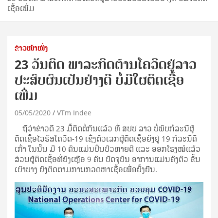
ເຊື້ອເພີ່ມ
ຂ່າວໜ້າໜຶ່ງ
23 ວັນຕິດ ພາລະກິດຕ້ານໂຄວິດຢູ່ລາວ
ປະສົບຜົນເປັນຢ່າງດີ ບໍ່ມີໃຜຕິດເຊື້ອ
ເພີ່ມ
05/05/2020
VTm Indee
ຖືວ່າຂ່າວດີ 23 ມື້ຕິດຕໍ່ກັນແລ້ວ ທີ່ ສປປ ລາວ ບໍ່ພົບກໍລະນີຜູ້
ຕິດເຊື້ອໄວຣັສໂຄວິດ-19 ເຊິ່ງຕົວເລກຜູ້ຕິດເຊື້ອຍັງຢູ່ 19 ກໍລະນີຄື
ເກົ່າ ໃນນັ້ນ ມີ 10 ຄົນແມ່ນປິ່ນປົວຫາຍດີ ແລະ ອອກໂຮງໝໍແລ້ວ
ສ່ວນຜູ້ຕິດເຊື້ອທີ່ຍັງເຫຼືອ 9 ຄົນ ປັດຈຸບັນ ອາການແມ່ນຄົງຕົວ ຂັ້ນ
ເບົາບາງ ຍັງຕິດຕາມການກວດຫາເຊື້ອເພື່ອຢັ້ງຢືນ.