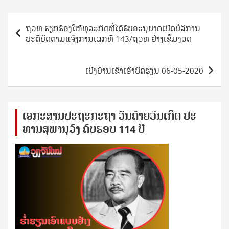
Post
ຖວທ ຮຽກຮ້ອງໃຫ້ທຸລະກິດທີ່ໄດ້ຮັບອະນຸຍາດເປີດບໍລິການ
navigation
ປະຕິບັດຕາມແຈ້ງການເລກທີ 143/ຖວທ ຢ່າງເຂັ້ມງວດ
ເບີ່ງບ້ານເຂົາເອົາບົດຮຽນ 06-05-2020
ເອ​ກະ​ສານ​ປະ​ຖະ​ກະ​ຖ​າ ວັນ​ຄ້າຍ​ວັນ​ເກີດ ປ​ະ​
ທານ​ສຸ​ພາ​ນຸ​ວົງ ຄົບ​ຮອບ 114 ປີ