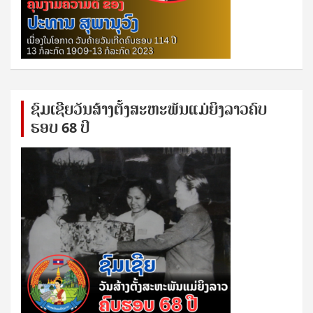
ຊົ​ມ​ເຊີຍ​ວັນ​ສ້າງ​ຕັ້ງ​ສະ​ຫະ​ພັນ​ແມ່​ຍິງ​​ລາວຄົບ​
ຮອບ 68 ປິ