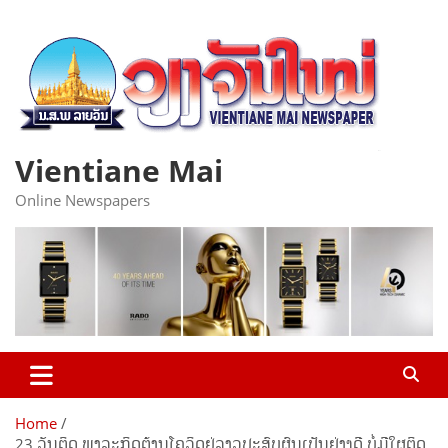
Skip
to
content
Vientiane Mai
Online Newspapers
Home
23 ວັນຕິດ ພາລະກິດຕ້ານໂຄວິດຢູ່ລາວປະສົບຜົນເປັນຢ່າງດີ ບໍ່ມີໃຜຕິດ