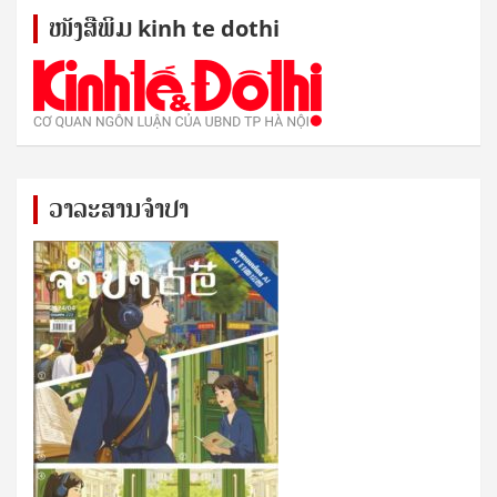
ໜັງ​ສື​ພິມ kinh te dothi
ວາລະສານຈຳປາ