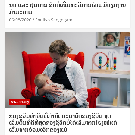
ນວ ແລະ ຢຸນນານ ສືບຕໍ່ເພີ່ມທະວີການຮ່ວມມືວຽກງານ
ກຳມະບານ
06/08/2026
Souliyo Sengngam
ຂ່າວໜ້າໜຶ່ງ
ຂອງຂວັນທໍາອິດທີ່ກໍານົດອະນາຄົດຂອງຊີວິດ ຈຸດ
ເລີ່ມຕົ້ນທີ່ດີທີ່ສຸດຂອງຊີວິດບໍ່ໄດ້ເລີ່ມຈາກໂຮງໝໍແຕ່
ເລີ່ມຈາກອ້ອມເອິກຂອງແມ່