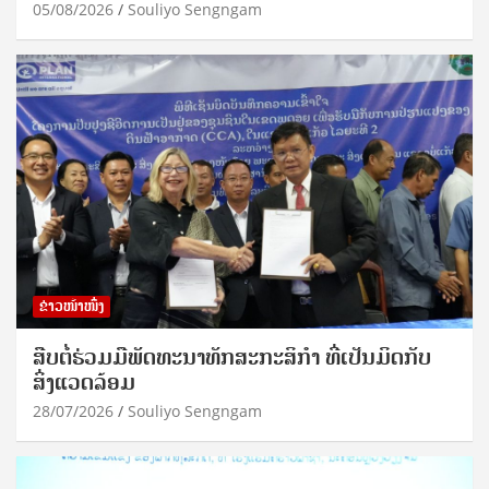
05/08/2026
Souliyo Sengngam
ຂ່າວໜ້າໜຶ່ງ
ສືບຕໍ່ຮ່ວມມືພັດທະນາທັກສະກະສິກຳ ທີ່ເປັນມິດກັບ
ສິ່ງແວດລ້ອມ
28/07/2026
Souliyo Sengngam