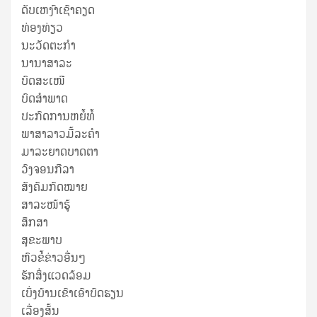
ດັບເຫງົາເຊົາຄຽດ
ທ່ອງທ່ຽວ
ນະວັດຕະກໍາ
ນານາສາລະ
ບົດສະເໜີ
ບົດສໍາພາດ
ປະກົດການຫຍໍ້ທໍ້
ພາສາລາວມື້ລະຄຳ
ມາລະຍາດບາດຕາ
ວົງຈອນກີລາ
ສັງຄົມກົດໝາຍ
ສາລະໜ້າຮູ້
ສຶກສາ
ສຸ​ຂະ​ພາບ
ຫົວຂໍ້ຂ່າວອື່ນໆ
ຮັກສິ່ງແວດລ້ອມ
ເບິ່ງບ້ານເຂົາເອົາບົດຮຽນ
ເລື່ອງສັ້ນ