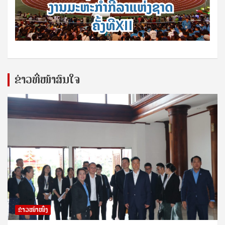
ຂ່າວທີ່ໜ້າສົນໃຈ
ຂ່າວໜ້າໜຶ່ງ