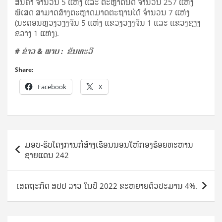
ສິນຄ້າ ຈໍານວນ 5 ແຫ່ງ ແລະ ຕະຫຼາດນັດ ຈຳນວນ 257 ແຫ່ງ
ພິເສດ ສາມາດສ້າງຕະຫຼາດມາດຕະຖານໄດ້ ຈຳນວນ 7 ແຫ່ງ
(ນະຄອນຫຼວງວຽງຈັນ 5 ແຫ່ງ ແຂວງວຽງຈັນ 1 ແລະ ແຂວງຊຽງ
ຂວາງ 1 ແຫ່ງ).
#
ຂ່າວ
&
ພາບ
:
ຂັນທະວີ
Share:
Facebook
X
Post
ມອບ-ຮັບໂຄງການກໍ່ສ້າງເຮືອນນອນໃຫ້ກອງຮ້ອຍທະຫານ
navigation
ຊາຍແດນ 242
ເສດຖະກິດ ສປປ ລາວ ໃນປີ 2022 ຂະຫຍາຍຕົວປະມານ 4%.