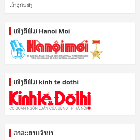
ເວົ້າສູ່ກັນຟັງ
ໜັງ​ສື​ພິມ Hanoi Moi
ໜັງ​ສື​ພິມ kinh te dothi
ວາລະສານຈຳປາ