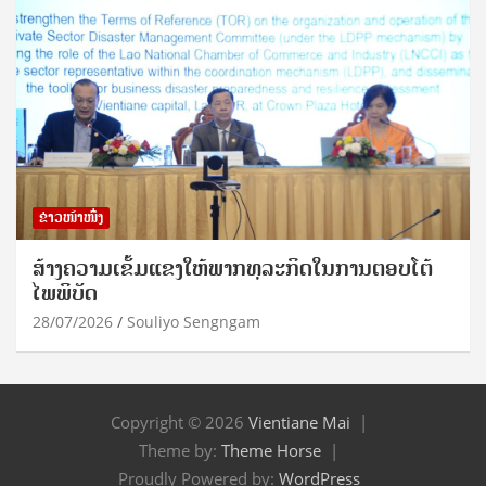
ຂ່າວໜ້າໜຶ່ງ
ສ້າງຄວາມເຂັ້ມແຂງໃຫ້ພາກທຸລະກິດໃນການຕອບໂຕ້
ໄພພິບັດ
28/07/2026
Souliyo Sengngam
Copyright © 2026
Vientiane Mai
Theme by:
Theme Horse
Proudly Powered by:
WordPress