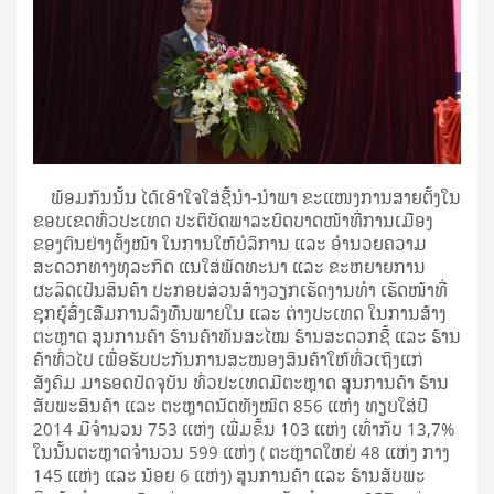
ພ້ອມກັນນັ້ນ ໄດ້ເອົາໃຈໃສ່ຊີ້ນຳ-ນໍາພາ ຂະແໜງການສາຍຕັ້ງໃນ
ຂອບເຂດທົ່ວປະເທດ ປະຕິບັດພາລະບົດບາດໜ້າທີ່ການເມືອງ
ຂອງຕົນຢ່າງຕັ້ງໜ້າ ໃນການໃຫ້ບໍລິການ ແລະ ອຳນວຍຄວາມ
ສະດວກທາງທຸລະກິດ ແນໃສ່ພັດທະນາ ແລະ ຂະຫຍາຍການ
ຜະລິດເປັນສິນຄ້າ ປະກອບສ່ວນສ້າງວຽກເຮັດງານທໍາ ເຮັດໜ້າທີ່
ຊຸກຍູ້ສົ່ງເສີມການລົງທຶນພາຍໃນ ແລະ ຕ່າງປະເທດ ໃນການສ້າງ
ຕະຫຼາດ ສູນການຄ້າ ຮ້ານຄ້າທັນສະໄໝ ຮ້ານສະດວກຊື້ ແລະ ຮ້ານ
ຄ້າທົ່ວໄປ ເພື່ອຮັບປະກັນການສະໜອງສິນຄ້າໃຫ້ທົ່ວເຖິງແກ່
ສັງຄົມ ມາຮອດປັດຈຸບັນ ທົ່ວປະເທດມີຕະຫຼາດ ສູນການຄ້າ ຮ້ານ
ສັບພະສິນຄ້າ ແລະ ຕະຫຼາດນັດທັງໝົດ 856 ແຫ່ງ ທຽບໃສ່ປີ
2014 ມີຈຳນວນ 753 ແຫ່ງ ເພີ່ມຂຶ້ນ 103 ແຫ່ງ ເທົ່າກັບ 13,7%
ໃນນັ້ນຕະຫຼາດຈໍານວນ 599 ແຫ່ງ ( ຕະຫຼາດໃຫຍ່ 48 ແຫ່ງ ກາງ
145 ແຫ່ງ ແລະ ນ້ອຍ 6 ແຫ່ງ) ສູນການຄ້າ ແລະ ຮ້ານສັບພະ