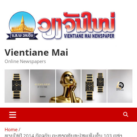
Skip
to
content
Vientiane Mai
Online Newspapers
Home
ທຽບໃສ່ປີ 2014 ປັດຈຸບັນ ຕະຫຼາດທັນສະໄໝເພີ່ມຂຶ້ນ 103 ແຫ່ງ