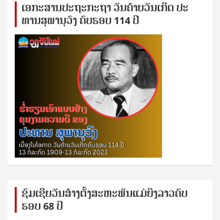
ເອ​ກະ​ສານ​ປະ​ຖະ​ກະ​ຖ​າ ວັນ​ຄ້າຍ​ວັນ​ເກີດ ປ​ະ​
ທານ​ສຸ​ພາ​ນຸ​ວົງ ຄົບ​ຮອບ 114 ປີ
ຊົ​ມ​ເຊີຍ​ວັນ​ສ້າງ​ຕັ້ງ​ສະ​ຫະ​ພັນ​ແມ່​ຍິງ​​ລາວຄົບ​
ຮອບ 68 ປິ