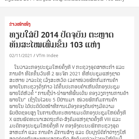
ຂ່າວໜ້າໜຶ່ງ
ທຽບໃສ່ປີ 2014 ປັດຈຸບັນ ຕະຫຼາດ
ທັນສະໄໝເພີ່ມຂຶ້ນ 103 ແຫ່ງ
02/11/2021
VTm Indee
ໃນວາລະກອງປະຊຸມໃຫຍ່ຄັ້ງທີ V ກະຊວງອຸດສາຫະກໍາ ແລະ
ການຄ້າ ທີ່ໄຂຂຶ້ນວັນທີ 2 ພະຈິກ 2021 ທີ່ຫໍປະຊຸມແຫ່ງຊາດ
ສະຫາຍ ວາລະໄຊ ເລັ່ງສະຫວັດ ເລຂາໜ່ວຍພັກກົມການຄ້າ
ພາຍໃນກະຊວງດັ່ງກ່າວ ໄດ້ຂຶ້ນປະກອບຄໍາເຫັນຕໍ່ກອງປະຊຸມ
ພາຍໃຕ້ຫົວຂໍ້ “ ການຊີ້ນໍາ-ນໍາພາທີ່ພົ້ນເດັ່ນ ຂອງວຽກງານການຄ້າ
ພາຍໃນ” ເຊິ່ງໃນໄລຍະ 5 ປີຜ່ານມາ ໜ່ວຍພັກກົມການຄ້າ
ພາຍໃນ ໄດ້ປະຕິບັດໜ້າທີ່ການເມືອງຂອງຕົນຢ່າງມີຄວາມ
ຮັບຜິດຊອບສູງ ໃນການຜັນຂະຫຍາຍມະຕິກອງປະຊຸມໃຫຍ່ຄັ້ງທີ
X ແຜນພັດທະນາເສດຖະກິດ-ສັງຄົມແຫ່ງຊາດຄັ້ງທີ VIII ແລະ
ມະຕິກອງປະຊຸມໃຫຍ່ຄັ້ງທີ IV ຂອງອົງຄະນະພັກກະຊວງອຸດ
ສາຫະກໍາ ແລະ ການຄ້າ ມີການສ້າງ ແລະ ປັບປຸງນິຕິກໍາຕ່າງໆໃຫ້
ສອດຄ່ອງກັບສະພາບເສດຖະກິດ-ສັງຄົມແຕ່ລະໄລຍະໃຫ້ນັບມື້