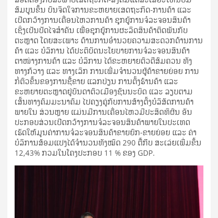
ສົມບູນຂຶ້ນ ບົນຈິດໃຈການຂະຫຍາຍເສດຖະກິດ-ການຄ້າ ແລະ
ເປີດກວ້າງການເຄື່ອນໄຫວການຄ້າ ຊຸກຍູ້ການຈໍລະຈອນສິນຄ້າ
ເຊິ່ງເປັນປັດໄຈສໍາຄັນ ເພື່ອຊຸກຍູ້ການຜະລິດສິນຄ້າຕິດພັນກັບ
ຕະຫຼາດ ໂດຍສະເພາະ ດ້ານການອຳນວຍຄວາມສະດວກດ້ານການ
ຄ້າ ແລະ ບໍລິການ ໄດ້ປະຕິບັດນະໂຍບາຍການຈໍລະຈອນສິນຄ້າ
ຕາໜ່າງການຄ້າ ແລະ ບໍລິການ ໄດ້ຂະຫຍາຍຕົວດີສົມຄວນ ທັງ
ທາງກ້ວາງ ແລະ ທາງເລິກ ການເພີ່ມຈຳນວນຜູ້ຄ້າຂາຍຍ່ອຍ ການ
ກໍ່ຕົວຂຶ້ນຂອງການຊື້ຂາຍ ແລກປ່ຽນ ການຕັ້ງຮ້ານຄ້າ ແລະ
ຂະຫຍາຍຕະຫຼາດຢູ່ບັນດາຕົວເມືອງຊົນນະບົດ ແລະ ລຽບຕາມ
ເສັ້ນທາງຄົມມະນາຄົມ ໄປຄຽງຄູ່ກັບການສ້າງຕັ້ງບໍລິສັດການຄ້າ
ພາຍໃນ ສ່ວນຫຼາຍ ແມ່ນມີການເຄື່ອນໄຫວມີປະສິດທິຜົນ ອັນ
ປະກອບສ່ວນເປີດກວ້າງການຈໍລະຈອນສິນຄ້າພາຍໃນປະເທດ
ເຮັດໃຫ້ມູນຄ່າການຈໍລະຈອນສິນຄ້າຂາຍຍົກ-ຂາຍຍ່ອຍ ແລະ ຄ່າ
ບໍລິການສ້ອມແປງໄດ້ຈຳນວນທັງໝົດ 290 ຕື້ກີບ ສະເລ່ຍເພີ່ມຂຶ້ນ
12,43% ກວມໃນໂຄງປະກອບ 11 % ຂອງ GDP.