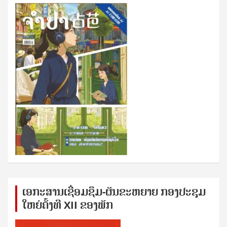
ເອກ​ະ​ສານ​ເຊ​ື່ອມ​ຊ​ຶມ-ຜັນ​ຂະ​ຫ​ຍາຍ ກອງ​ປະ​ຊຸມ​
ໃຫຍ່​ຄັ້ງ​ທີ XII ຂອງ​ພັກ