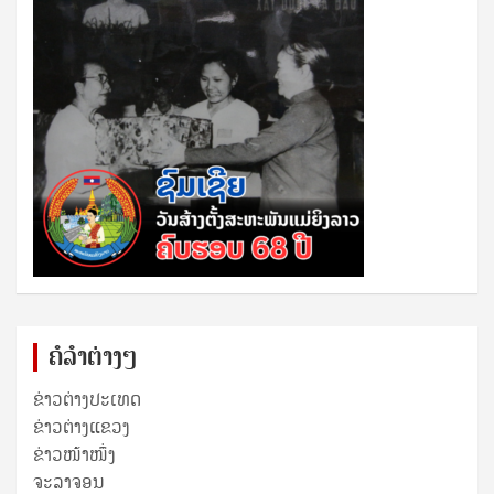
ຄໍລຳຕ່າງໆ
ຂ່າວຕ່າງປະເທດ
ຂ່າວ​ຕ່າງ​ແຂວງ
ຂ່າວໜ້າໜຶ່ງ
ຈະລາຈອນ