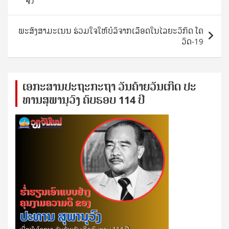
ພະສົງສາມະເນນ ຮ່ວມໃຈໃຫ້ບໍລິຈາກເລືອດໃນໄລຍະວິກິດ ໂຄ
ວິດ-19
ເອ​ກະ​ສານ​ປະ​ຖະ​ກະ​ຖ​າ ວັນ​ຄ້າຍ​ວັນ​ເກີດ ປ​ະ​
ທານ​ສຸ​ພາ​ນຸ​ວົງ ຄົບ​ຮອບ 114 ປີ