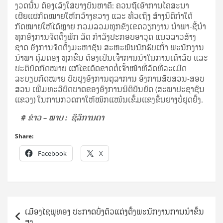
ງວດນັ້ນ ຕ້ອງເລັງໃສ່ບາງບັນຫາຄື: ຄວນຖືເອົາການໂຄສະນາ
ເຜີຍແຜ່ກົດໝາຍໃຫ້ກວ້າງຂວາງ ແລະ ທົ່ວເຖິງ ສ້າງນິຕິກໍາໃຕ້
ກົດໝາຍໃຫ້ໄດ້ຫຼາຍ ກວມລວມທຸກຂົງເຂດວຽກງານ ນໍາພາ-ຊີ້ນໍາ
ທຸກອົງການຈັດຕັ້ງພັກ ລັດ ກໍາລັງປະກອບອາວຸດ ແນວລາວສ້າງ
ຊາດ ອົງການຈັດຕັ້ງມະຫາຊົນ ສະຫະພັນນັກຮົບເກົ່າ ພະນັກງານ
ນໍາພາ ຄຸ້ມຄອງ ທຸກຂັ້ນ ຕ້ອງເປັນເຈົ້າການນໍາໃນການເຄົາລົບ ແລະ
ປະຕິບັດກົດໝາຍ ແກ້ໄຂເດັດຂາດຕໍ່ເຈົ້າໜ້າທີ່ລັດທີ່ລະເມີດ
ລະບຽບກົດໝາຍ ປັບປຸງອົງການຕຸລາການ ອົງການສືບສວນ-ສອບ
ສວນ ເພີ່ມທະວີບົດບາດຂອງອົງການນິຕິບັນຍັດ (ສະພາປະຊາຊົນ
ແຂວງ) ໃນການກວດກາໃຫ້ໜັກແໜ້ນເຂັ້ມແຂງຂຶ້ນຢ່າງບໍ່ຢຸດຢັ້ງ.
# ຂ່າວ – ພາບ : ຊິລິການດາ
Share:
Facebook
X
Post
ເມືອງໄຊພູທອງ ປະກາດບົ່ງຕົວແຕ່ງຕັ້ງພະນັກງານການນໍາຂັ້ນ
navigation
ສູງ