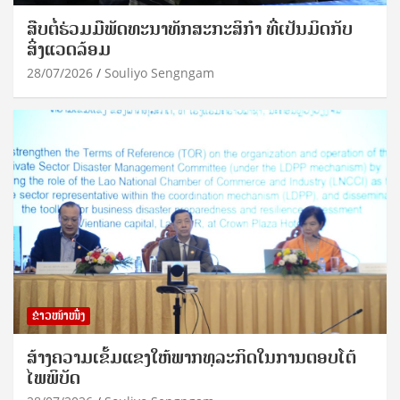
ສືບຕໍ່ຮ່ວມມືພັດທະນາທັກສະກະສິກຳ ທີ່ເປັນມິດກັບ
ສິ່ງແວດລ້ອມ
28/07/2026
Souliyo Sengngam
ຂ່າວໜ້າໜຶ່ງ
ສ້າງຄວາມເຂັ້ມແຂງໃຫ້ພາກທຸລະກິດໃນການຕອບໂຕ້
ໄພພິບັດ