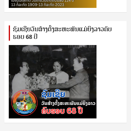
ຊົ​ມ​ເຊີຍ​ວັນ​ສ້າງ​ຕັ້ງ​ສະ​ຫະ​ພັນ​ແມ່​ຍິງ​​ລາວຄົບ​
ຮອບ 68 ປິ