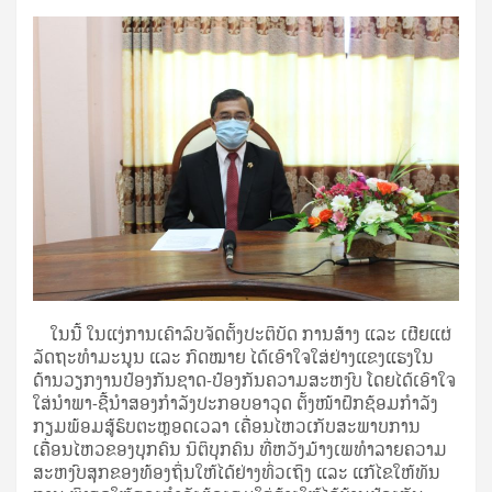
ໃນນີ້ ໃນແງ່ການເຄົາລົບຈັດຕັ້ງປະຕິບັດ ການສ້າງ ແລະ ເຜີຍແຜ່
ລັດຖະທໍາມະນູນ ແລະ ກົດໝາຍ ໄດ້ເອົາໃຈໃສ່ຢ່າງແຂງແຮງໃນ
ດ້ານວຽກງານປ້ອງກັນຊາດ-ປ້ອງກັນຄວາມສະຫງົບ ໂດຍໄດ້ເອົາໃຈ
ໃສ່ນໍາພາ-ຊີ້ນໍາສອງກໍາລັງປະກອບອາວຸດ ຕັ້ງໜ້າຝຶກຊ້ອມກໍາລັງ
ກຽມພ້ອມສູ້ຮົບຕະຫຼອດເວລາ ເຄື່ອນໄຫວເກັບສະພາບການ
ເຄື່ອນໄຫວຂອງບຸກຄົນ ນິຕິບຸກຄົນ ທີ່ຫວັງມ້າງເພທໍາລາຍຄວາມ
ສະຫງົບສຸກຂອງທ້ອງຖິ່ນໃຫ້ໄດ້ຢ່າງທົ່ວເຖິງ ແລະ ແກ້ໄຂໃຫ້ທັນ