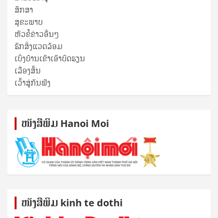
ສຶກສາ
ສຸ​ຂະ​ພາບ
ຫົວຂໍ້ຂ່າວອື່ນໆ
ຮັກສິ່ງແວດລ້ອມ
ເບິ່ງບ້ານເຂົາເອົາບົດຮຽນ
ເລື່ອງສັ້ນ
ເວົ້າສູ່ກັນຟັງ
ໜັງ​ສື​ພິມ Hanoi Moi
ໜັງ​ສື​ພິມ kinh te dothi