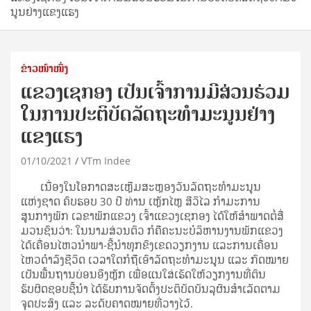
ນູນຢ່າງແຂງແຮງ
ຂ່າວໜ້າໜຶ່ງ
ແຂວງເຊກອງ ເປັນເຈົ້າການມີສ່ວນຮ່ວມ
ໃນການປະຕິບັດລັດຖະທໍາມະນູນຢ່າງ
ແຂງແຮງ
01/10/2021
VTm Indee
ເນື່ອງໃນໂອກາດສະເຫຼີມສະຫຼອງວັນລັດຖະທໍາມະນູນ
ແຫ່ງຊາດ ຄົບຮອບ 30 ປີ ທ່ານ ເຫຼັກໄຫຼ ສີວິໄລ ກໍາມະການ
ສູນກາງພັກ ເລຂາພັກແຂວງ ເຈົ້າແຂວງເຊກອງ ໄດ້ໃຫ້ສໍາພາດຕໍ່ສື່
ມວນຊົນວ່າ: ໃນນາມສ່ວນຕົວ ກໍຄືຄະນະບໍລິຫານງານພັກແຂວງ
ໄດ້ເຄື່ອນໄຫວນໍາພາ-ຊີ້ນໍາທຸກຂົງເຂດວຽກງານ ແລະການເຄື່ອນ
ໄຫວດໍາລົງຊີວິດ ເວລາໃດກໍຖືເອົາລັດຖະທໍາມະນູນ ແລະ ກົດໝາຍ
ເປັນພື້ນຖານບ່ອນອີງຫຼັກ ເພື່ອແນໃສ່ເຮັດໃຫ້ວຽກງານທີ່ຕົນ
ຮັບຜິດຊອບຊີ້ນໍາ ໄດ້ຮັບການຈັດຕັ້ງປະຕິບັດບັນລຸຜົນສໍາເລັດຕາມ
ຈຸດປະສົງ ແລະ ລະດັບຄາດໝາຍທີ່ວາງໄວ້.