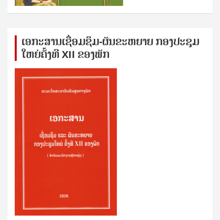
ເອກ​ະ​ສານ​ເຊ​ື່ອມ​ຊ​ຶມ-ຜັນ​ຂະ​ຫ​ຍາຍ ກອງ​ປະ​ຊຸມ​
ໃຫຍ່​ຄັ້ງ​ທີ XII ຂອງ​ພັກ