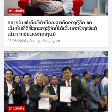
ຂ່າວໜ້າໜຶ່ງ
ຂອງຂວັນທໍາອິດທີ່ກໍານົດອະນາຄົດຂອງຊີວິດ ຈຸດ
ເລີ່ມຕົ້ນທີ່ດີທີ່ສຸດຂອງຊີວິດບໍ່ໄດ້ເລີ່ມຈາກໂຮງໝໍແຕ່
ເລີ່ມຈາກອ້ອມເອິກຂອງແມ່
05/08/2026
Souliyo Sengngam
ຂ່າວໜ້າໜຶ່ງ