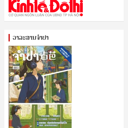
ວາລະສານຈຳປາ