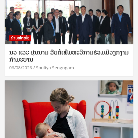
ຂ່າວໜ້າໜຶ່ງ
ນວ ແລະ ຢຸນນານ ສືບຕໍ່ເພີ່ມທະວີການຮ່ວມມືວຽກງານ
ກຳມະບານ
06/08/2026
Souliyo Sengngam