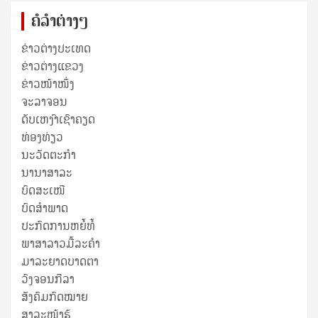
ຄໍລຳຕ່າງໆ
ຂ່າວຕ່າງປະເທດ
ຂ່າວ​ຕ່າງ​ແຂວງ
ຂ່າວໜ້າໜຶ່ງ
ຈະລາຈອນ
ດັບເຫງົາເຊົາຄຽດ
ທ່ອງທ່ຽວ
ນະວັດຕະກໍາ
ນານາສາລະ
ບົດສະເໜີ
ບົດສໍາພາດ
ປະກົດການຫຍໍ້ທໍ້
ພາສາລາວມື້ລະຄຳ
ມາລະຍາດບາດຕາ
ວົງຈອນກີລາ
ສັງຄົມກົດໝາຍ
ສາລະໜ້າຮູ້