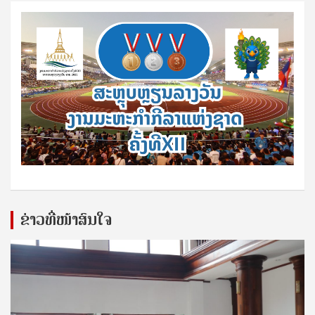
ຂ່າວທີ່ໜ້າສົນໃຈ