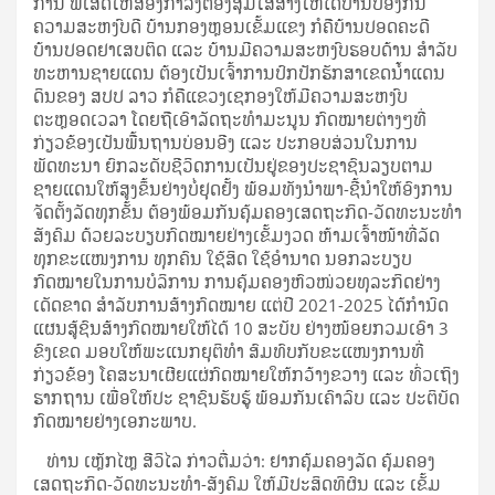
ການ ພິເສດໃຫ້ສອງກໍາລັງຕ້ອງສຸມໃສ່ສ້າງໃຫ້ໄດ້ບ້ານປ້ອງກັນ
ຄວາມສະຫງົບດີ ບ້ານກອງຫຼອນເຂັ້ມແຂງ ກໍຄືບ້ານປອດຄະດີ
ບ້ານປອດຢາເສບຕິດ ແລະ ບ້ານມີຄວາມສະຫງົບຮອບດ້ານ ສໍາລັບ
ທະຫານຊາຍແດນ ຕ້ອງເປັນເຈົ້າການປົກປັກຮັກສາເຂດນໍ້າແດນ
ດິນຂອງ ສປປ ລາວ ກໍຄືແຂວງເຊກອງໃຫ້ມີຄວາມສະຫງົບ
ຕະຫຼອດເວລາ ໂດຍຖືເອົາລັດຖະທໍາມະນູນ ກົດໝາຍຕ່າງໆທີ່
ກ່ຽວຂ້ອງເປັນພື້ນຖານບ່ອນອີງ ແລະ ປະກອບສ່ວນໃນການ
ພັດທະນາ ຍົກລະດັບຊີວິດການເປັນຢູ່ຂອງປະຊາຊົນລຽບຕາມ
ຊາຍແດນໃຫ້ສູງຂຶ້ນຢ່າງບໍ່ຢຸດຢັ້ງ ພ້ອມທັງນໍາພາ-ຊີ້ນໍາໃຫ້ອົງການ
ຈັດຕັ້ງລັດທຸກຂັ້ນ ຕ້ອງພ້ອມກັນຄຸ້ມຄອງເສດຖະກິດ-ວັດທະນະທໍາ
ສັງຄົມ ດ້ວຍລະບຽບກົດໝາຍຢ່າງເຂັ້ມງວດ ຫ້າມເຈົ້າໜ້າທີ່ລັດ
ທຸກຂະແໜງການ ທຸກຄົນ ໃຊ້ສິດ ໃຊ້ອໍານາດ ນອກລະບຽບ
ກົດໝາຍໃນການບໍລິການ ການຄຸ້ມຄອງຫົວໜ່ວຍທຸລະກິດຢ່າງ
ເດັດຂາດ ສໍາລັບການສ້າງກົດໝາຍ ແຕ່ປີ 2021-2025 ໄດ້ກໍານົດ
ແຜນສູ້ຊົນສ້າງກົດໝາຍໃຫ້ໄດ້ 10 ສະບັບ ຢ່າງໜ້ອຍກວມເອົາ 3
ຂົງເຂດ ມອບໃຫ້ພະແນກຍຸຕິທໍາ ສົມທົບກັບຂະແໜງການທີ່
ກ່ຽວຂ້ອງ ໂຄສະນາເຜີຍແຜ່ກົດໝາຍໃຫ້ກວ້າງຂວາງ ແລະ ທົ່ວເຖິງ
ຮາກຖານ ເພື່ອໃຫ້ປະ ຊາຊົນຮັບຮູ້ ພ້ອມກັນເຄົາລົບ ແລະ ປະຕິບັດ
ກົດໝາຍຢ່າງເອກະພາບ.
ທ່ານ ເຫຼັກໄຫຼ ສີວິໄລ ກ່າວຕື່ມວ່າ: ຢາກຄຸ້ມຄອງລັດ ຄຸ້ມຄອງ
ເສດຖະກິດ-ວັດທະນະທໍາ-ສັງຄົມ ໃຫ້ມີປະສິດທິຜົນ ແລະ ເຂັ້ມ