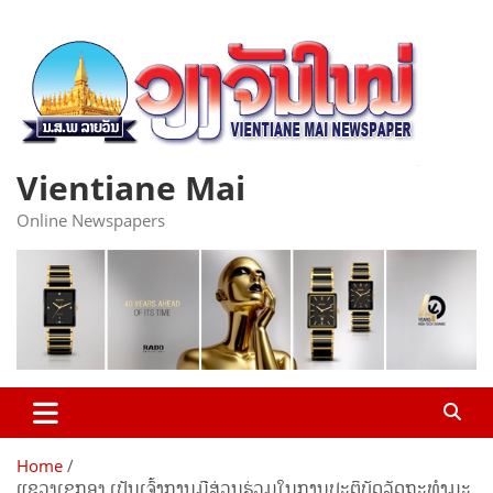
Skip
to
content
Vientiane Mai
Online Newspapers
Home
ແຂວງເຊກອງ ເປັນເຈົ້າການມີສ່ວນຮ່ວມໃນການປະຕິບັດລັດຖະທໍາມະ