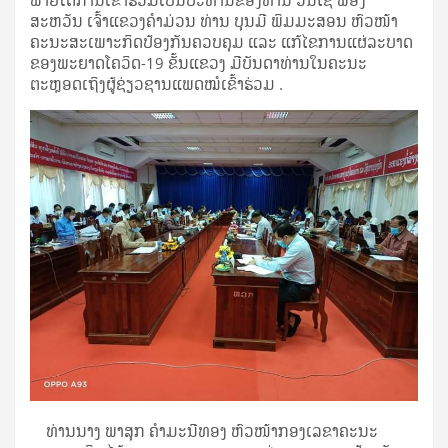
ພາຍໃຕ້ການເຂົ້າຮ່ວມເປັນປະທານຂອງທ່ານ ວັນໄຊ ພອງ
ສະຫວັນ ເຈົ້າແຂວງຄໍາມ່ວນ ທ່ານ ບຸນມີ ພິມມະສອນ ຫົວໜ້າ
ຄະນະສະເພາະກິດປ້ອງກັນຄວບຄຸມ ແລະ ແກ້ໄຂການແຜ່ລະບາດ
ຂອງພະຍາດໂຄວິດ-19 ຂັ້ນແຂວງ ມີບັນດາທ່ານໃນຄະນະ
ຕະຫຼອດເຖິງຜູ້ຊ່ຽວຊານແພດໝໍເຂົ້າຮ່ວມ .
ທ່ານນາງ ພາສຸກ ຄໍາມະນີທອງ ຫົວໜ້າກອງເລຂາຄະນະ