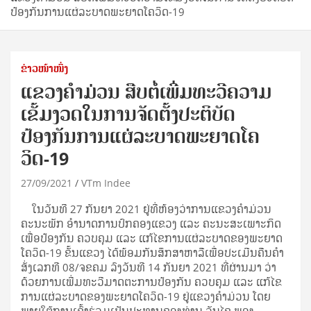
ປ້ອງກັນການແຜ່ລະບາດພະຍາດໂຄວິດ-19
ຂ່າວໜ້າໜຶ່ງ
ແຂວງຄໍາມ່ວນ ສືບຕໍ່ເພີ່ມທະວີຄວາມ
ເຂັ້ມງວດໃນການຈັດຕັ້ງປະຕິບັດ
ປ້ອງກັນການແຜ່ລະບາດພະຍາດໂຄ
ວິດ-19
27/09/2021
VTm Indee
ໃນວັນທີ 27 ກັນຍາ 2021 ຢູ່ທີ່ຫ້ອງວ່າການແຂວງຄໍາມ່ວນ
ຄະນະພັກ​ ອໍານາດການປົກຄອງແຂວງ ແລະ ຄະນະສະເພາະກິດ
ເພື່ອປ້ອງກັນ​ ຄວບຄຸມ ແລະ ແກ້ໄຂການແຜ່ລະບາດຂອງພະຍາດ
ໂຄວິດ-19 ຂັ້ນແຂວງ ໄດ້ພ້ອມກັນສຶກສາຫາລືເພື່ອປະເມີນຄືນຄໍາ
ສັ່ງເລກທີ 08/ຈຂຄມ ລົງວັນທີ 14 ກັນຍາ 2021 ທີ່ຜ່ານມາ ວ່າ
ດ້ວຍການເພີ່ມທະວີມາດຕະການປ້ອງກັນ ຄວບຄຸມ ແລະ ແກ້ໄຂ
ການແຜ່ລະບາດຂອງພະຍາດໂຄວິດ-19 ຢູ່ແຂວງຄໍາມ່ວນ ໂດຍ