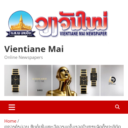
Skip
to
content
Vientiane Mai
Online Newspapers
Home
ແຂວງຄໍາມ່ວນ ສືບຕໍ່ເພີ່ມທະວີຄວາມເຂັ້ມງວດໃນການຈັດຕັ້ງປະຕິບັດ