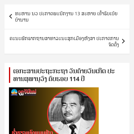
Post
ທະຫານ ນວ ປະກາດພະນັກງານ 13 ສະຫາຍ ເຂົ້າຮັບເບ້ຍ
navigation
ບຳນານ
ຄະນະພັກຮາກຖານສາທາລະນະສຸກເມືອງຫົງສາ ປະກາດການ
ຈັດຕັ້ງ
ເອ​ກະ​ສານ​ປະ​ຖະ​ກະ​ຖ​າ ວັນ​ຄ້າຍ​ວັນ​ເກີດ ປ​ະ​
ທານ​ສຸ​ພາ​ນຸ​ວົງ ຄົບ​ຮອບ 114 ປີ