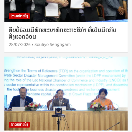
ຂ່າວໜ້າໜຶ່ງ
ສືບຕໍ່ຮ່ວມມືພັດທະນາທັກສະກະສິກຳ ທີ່ເປັນມິດກັບ
ສິ່ງແວດລ້ອມ
28/07/2026
Souliyo Sengngam
ຂ່າວໜ້າໜຶ່ງ