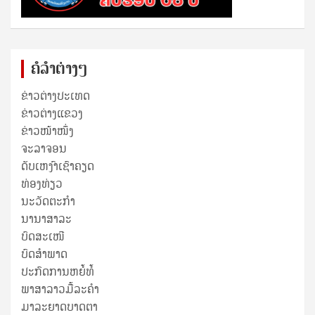
ຄໍລຳຕ່າງໆ
ຂ່າວຕ່າງປະເທດ
ຂ່າວ​ຕ່າງ​ແຂວງ
ຂ່າວໜ້າໜຶ່ງ
ຈະລາຈອນ
ດັບເຫງົາເຊົາຄຽດ
ທ່ອງທ່ຽວ
ນະວັດຕະກໍາ
ນານາສາລະ
ບົດສະເໜີ
ບົດສໍາພາດ
ປະກົດການຫຍໍ້ທໍ້
ພາສາລາວມື້ລະຄຳ
ມາລະຍາດບາດຕາ