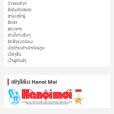
ວົງຈອນກີລາ
ສັງຄົມກົດໝາຍ
ສາລະໜ້າຮູ້
ສຶກສາ
ສຸ​ຂະ​ພາບ
ຫົວຂໍ້ຂ່າວອື່ນໆ
ຮັກສິ່ງແວດລ້ອມ
ເບິ່ງບ້ານເຂົາເອົາບົດຮຽນ
ເລື່ອງສັ້ນ
ເວົ້າສູ່ກັນຟັງ
ໜັງ​ສື​ພິມ Hanoi Moi