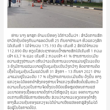
ທ່ານ ນາງ ພາສຸກ ຄໍາມະນີທອງ ໄດ້ກ່າວຕື່ມວ່າ : ສໍາລັບການສັກ
ຢາວັກຊິນປ້ອງກັນມາຮອດວັນທີ 25 ກັນຍາຜ່ານມາ ທົ່ວແຂວງສັກ
ໄດ້ເຂັມທີ 1 ໄດ້ຈໍານວນ 175.193 ຄົນ ເຂັມທີ 2 ສັກໄດ້ຈໍານວນ
112.890 ຄົນ ທຽບໃສ່ປະຊາກອນເປົ້າໝາຍສັກໄດ້ເຂັມທີ 1 ກວມ
ເອົາ 63,7 % ແລະ ເຂັມທີ 2 ກວມເອົາ 41 % ຜ່ານການປະເມີນ
ຄວາມສ່ຽງຜ່ານມາ ເຫັນວ່າລະດັບການລະບາດແມ່ນຢູ່ໃນລະດັບ
3 ຍັງມີການແຜ່ລະບາດຢູ່ໃນຊຸມຊົນເປັນວົງກວ້າງ ອັດຕາການຕິດ
ເຊື້ອໃນຊຸມຊົນເລີ່ມແຕ່ວັນທີ 31 ສິງຫາ – 13 ກັນຍາ 2021 ຜ່ານ
ມາແມ່ນຢູ່ໃນລະດັບ 17 % ເຊິ່ງຜ່ານການປະເມີນຄືນ ດັ່ງນັ້ນ ທາງ
ແຂວງຈະໄດ້ອອກຄໍາສັ່ງຂອງທ່ານເຈົ້າແຂວງເພື່ອສືບຕໍ່ເພີ່ມທະວີ
ຄວາມເຂັ້ມງວດໃນການຈັດຕັ້ງປະຕິບັດເພື່ອຫຼຸດຜ່ອນການແຜ່
ລະບາດຂອງເຊື້ອພະຍາດດັ່ງກ່າວໃຫ້ຫຼຸດລົງ ແລະ ອອກບາງມາດ
ຕະການທີ່ໄດ້ຮັບການຜ່ອນຜັນ ສ່ວນວ່າລາຍລະອຽດຂອງຄໍາສັ່ງ
ທາງສື່ມວນຊົນຂອງແຂວງຈະໄດ້ນໍາມາເຜີຍແຜ່ອອກສູ່ສັງຄົມໄດ້
ຮັບຮູ້ໃນໂອກາດຕໍ່ໄປ.​