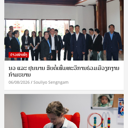
ຂ່າວໜ້າໜຶ່ງ
ນວ ແລະ ຢຸນນານ ສືບຕໍ່ເພີ່ມທະວີການຮ່ວມມືວຽກງານ
ກຳມະບານ
06/08/2026
Souliyo Sengngam