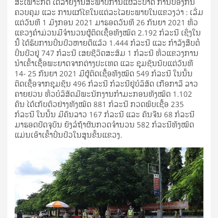
ສະເພາະກິດ ໄດ້ລາຍງານສະພາບການແຜ່ລະບາດ ການປ້ອງກັນ
ຄວບຄຸມ ແລະ ການແກ້ໄຂໃນແຕ່ລະໄລຍະພາຍໃນແຂວງວ່າ : ເລີ່ມ
ແຕ່ວັນທີ 1 ມັງກອນ 2021 ມາຮອດວັນທີ 26 ກັນຍາ 2021 ທົ່ວ
ແຂວງຄໍາມ່ວນມີຈໍານວນຜູ້ຕິດເຊື້ອທັງໝົດ 2.192 ກໍລະນີ ເຊິ່ງໃນ
ນີ້ ໄດ້ຮັບການປິ່ນປົວຫາຍດີແລ້ວ 1.444 ກໍລະນີ ແລະ ກໍາລັງສືບຕໍ່
ປິ່ນປົວຢູ່ 747 ກໍລະນີ ເສຍຊີວິດສະສົມ 1 ກໍລະນີ ທົ່ວແຂວງການ
ນໍາເຂົ້າເຊື້ອພະຍາດຈາກຕ່າງປະເທດ ແລະ ຊຸມຊົນນັບແຕ່ວັນທີ
14- 25 ກັນຍາ 2021 ມີຜູ້ຕິດເຊື້ອທັງໝົດ 549 ກໍລະນີ ໃນນັ້ນ
ຕິດເຊື້ອຈາກຊຸມຊົນ 496 ກໍລະນີ ກໍລະນີຢູ່ບໍລິສັດ ເກືອກາລີ ລາວ
ຄາຍຢວນ ທົ່ວບໍລິສັດມີພະນັກງານກໍາມະກອນທັງໝົດ 1.102
ຄົນ ໄດ້ເກັບຕົວຢ່າງທັງໝົດ 881 ກໍລະນີ ກວດພົບເຊື້ອ 235
ກໍລະນີ ໃນນັ້ນ ມີຄົນລາວ 167 ກໍລະນີ ແລະ ຄົນຈີນ 68 ກໍລະນີ
ມາຮອດປັດຈຸບັນ ຍັງລໍຖ້າຜົນກວດຈໍານວນ 582 ກໍລະນີທັງໝົດ
ແມ່ນເອົາເຂົ້າປິ່ນປົວໃນສູນຂັ້ນແຂວງ.