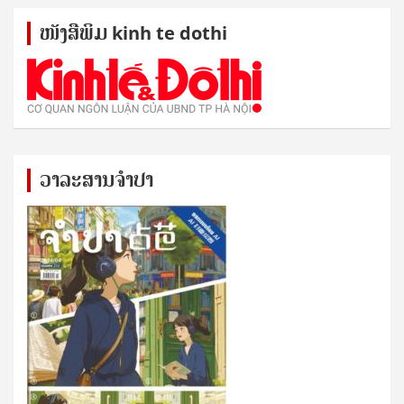
ໜັງ​ສື​ພິມ kinh te dothi
ວາລະສານຈຳປາ