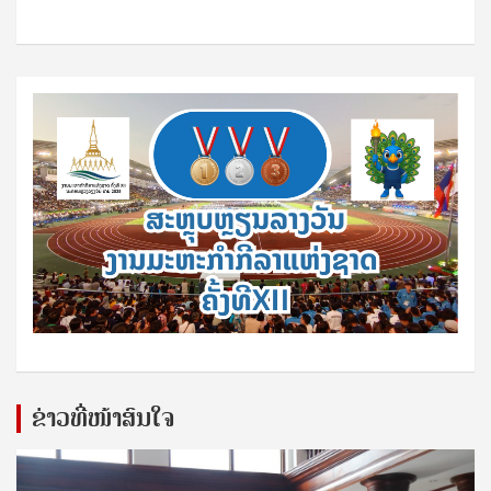
ຂ່າວທີ່ໜ້າສົນໃຈ