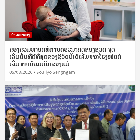
ຂ່າວໜ້າໜຶ່ງ
ຂອງຂວັນທໍາອິດທີ່ກໍານົດອະນາຄົດຂອງຊີວິດ ຈຸດ
ເລີ່ມຕົ້ນທີ່ດີທີ່ສຸດຂອງຊີວິດບໍ່ໄດ້ເລີ່ມຈາກໂຮງໝໍແຕ່
ເລີ່ມຈາກອ້ອມເອິກຂອງແມ່
05/08/2026
Souliyo Sengngam