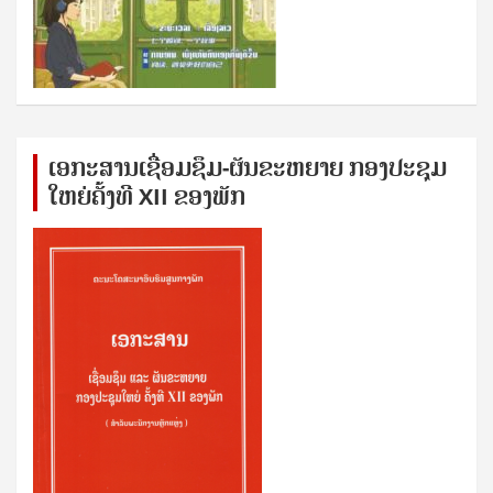
ເອກ​ະ​ສານ​ເຊ​ື່ອມ​ຊ​ຶມ-ຜັນ​ຂະ​ຫ​ຍາຍ ກອງ​ປະ​ຊຸມ​
ໃຫຍ່​ຄັ້ງ​ທີ XII ຂອງ​ພັກ