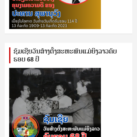
ຊົ​ມ​ເຊີຍ​ວັນ​ສ້າງ​ຕັ້ງ​ສະ​ຫະ​ພັນ​ແມ່​ຍິງ​​ລາວຄົບ​
ຮອບ 68 ປິ