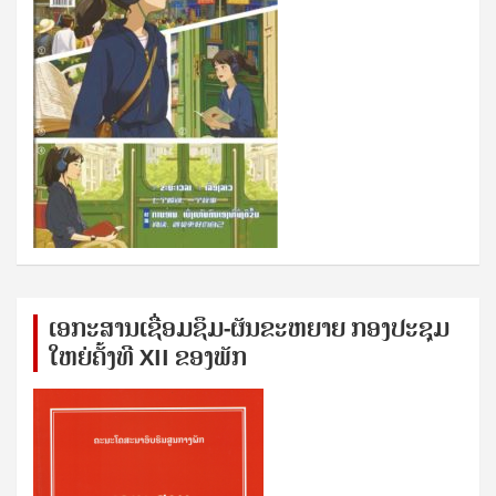
ເອກ​ະ​ສານ​ເຊ​ື່ອມ​ຊ​ຶມ-ຜັນ​ຂະ​ຫ​ຍາຍ ກອງ​ປະ​ຊຸມ​
ໃຫຍ່​ຄັ້ງ​ທີ XII ຂອງ​ພັກ