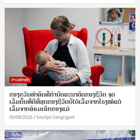
ຂ່າວໜ້າໜຶ່ງ
ຂອງຂວັນທໍາອິດທີ່ກໍານົດອະນາຄົດຂອງຊີວິດ ຈຸດ
ເລີ່ມຕົ້ນທີ່ດີທີ່ສຸດຂອງຊີວິດບໍ່ໄດ້ເລີ່ມຈາກໂຮງໝໍແຕ່
ເລີ່ມຈາກອ້ອມເອິກຂອງແມ່
05/08/2026
Souliyo Sengngam