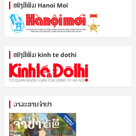
ໜັງ​ສື​ພິມ Hanoi Moi
ໜັງ​ສື​ພິມ kinh te dothi
ວາລະສານຈຳປາ