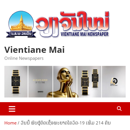
Skip
to
content
Vientiane Mai
Online Newspapers
Home
ວັນນີ້ ພົບຜູ້ຕິດເຊື້ອພະຍາດໂຄວິດ-19 ເພີ່ມ 214 ຄົນ