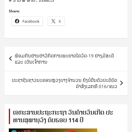
# ຂ່າວ & ພາບ : ຂັນທະວີ
Share:
Facebook
X
Post
ພ້ອມກັນຜ່ານຜ່າວິກິດການພະຍາດໂຄວິດ-19 ຢ່າງມີສະຕິ
navigation
ແລະ ເປັນເຈົ້າການ
ປະຊາຊົນຊາວນະຄອນຫຼວງບາງຈຳນວນ ຍັງບໍ່ຕື່ນຕົວປະຕິບັດ
ຄຳສັ່ງເລກທີ 016/ຈນວ
ເອ​ກະ​ສານ​ປະ​ຖະ​ກະ​ຖ​າ ວັນ​ຄ້າຍ​ວັນ​ເກີດ ປ​ະ​
ທານ​ສຸ​ພາ​ນຸ​ວົງ ຄົບ​ຮອບ 114 ປີ