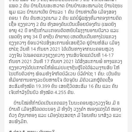
ແພດ 2 ຄົນ ບ້ານໂນນສະຫວາດ ບ້ານບ້ານສະໜາມໄຊ ບ້ານໄຊຍະ
ພູມ ແລະ ບ້ານນາເຕີຍ ບ້ານລະ 1 ຄົນ ບ້ານທ່າເດື່ອ ເມືອງສອງ
ຄອນ 1 ຄົນ ຄົນຫວຽດນາມ 2 ຄົນ ແຕ່ບໍ່ຮູ້ແຫຼ່ງທີ່ມາຂອງການຕິດ
ເຊື້ອ ຊຽງຂວາງ 2 ຄົນ ທັງສອງຄົນເປັນເອື້ອຍນ້ອງກັນ (ເພດຍິງ
ອາຍຸ 42 ປີ ອາຊີບກໍາມະກອນຕັດຫຍິບໂຮງງານອານປີລາວ ແລະ
ເພດຍິງ ອາຍຸ 34 ປີ ອາຊີບ ຄ້າຂາຍ) ເຫດຜົນເດີນທາງໄປແຂວງ
ຊຽງຂວາງ ຍ້ອນວ່າໄປສົ່ງສະການພໍ່ເສຍຊີວິດ ຢູ່ບ້ານຫໍສິມ ເມືອງ
ຜາໄຊ ວັນທີ 14 ກັນຍາ 2021 ໄດ້ເດີນທາງຈາກນະຄອນຫຼວງ
ວຽງຈັນ ໄປຮອດແຂວງຊຽງຂວາງ ງານສົບຈັດແຕ່ວັນທີ 14-17
ກັນຍາ 2021 ວັນທີ 17 ກັນຍາ 2021 ໄດ້ສົ່ງສະການພໍ່ ທາງແຂວງ
ຊຽງຂວາງໄດ້ປະກາດໃຫ້ພໍ່ແມ່ປະຊາຊົນຜູ້ໃດໄດ້ຮ່ວມງານສົບ ໃຫ້
ໄປເກັບຕົວຢ່າງ ພ້ອມທັງຈຳກັດບໍລິເວນ ບໍລິຄໍາໄຊ 1 ຄົນ: ເປັນຄົນ
ທີ່ມີອາການທາງລະບົບຫາຍໃຈ ປັດຈຸບັນ ມີຕົວເລກຜູ້ຕິດເຊື້ອ
ສະສົມທັງໝົດ 19.399 ຄົນ ເສຍຊີວິດສະສົມ 16 ຄົນ ແລະ ຄົນ
ເຈັບກໍາລັງປິ່ນປົວ ທັງໝົດ 4.255 ຄົນ.
ບ້ານໃໝ່ທີ່ກຳນົດເປັນເຂດແດງ ໃນນະຄອນຫຼວງວຽງຈັນ ມີ 8
ບ້ານຄື ເມືອງສີໂຄດຕະບອງ ມີ ທົ່ງປົ່ງ ວຽງຄໍາ ໜອງແຕ່ງໃຕ້ ໜອງ
ດ້ວງ ດົງນາທອງ ແລະ ເມືອງໄຊເສດຖາ ມີ ໂພນທັນ ນາສ້ຽວ ແລະ
ສະພັງມຶກ.