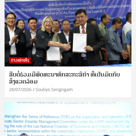
ຂ່າວໜ້າໜຶ່ງ
ສືບຕໍ່ຮ່ວມມືພັດທະນາທັກສະກະສິກຳ ທີ່ເປັນມິດກັບ
ສິ່ງແວດລ້ອມ
28/07/2026
Souliyo Sengngam