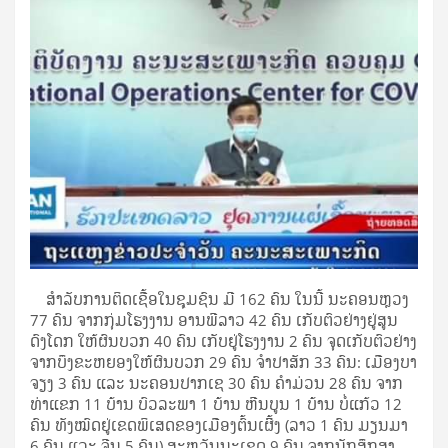
ສຳລັບການຕິດເຊື້ອໃນຊຸມຊົນ ມີ 162 ຄົນ ໃນນີ້ ນະຄອນຫຼວງ
77 ຄົນ ຈາກກຸ່ມໂຮງງານ ອານພີລາວ 42 ຄົນ ເກັບຕົວຢ່າງຢູ່ສູນ
ດົງໂດກ ໃຫ້ຜົນບວກ 40 ຄົນ ເກັບຢູ່ໂຮງງານ 2 ຄົນ ຈຸດເກັບຕົວຢ່າງ
ຈາກບຶງຂະຫຍອງໃຫ້ຜົນບວກ 29 ຄົນ ຈໍາປາສັກ 33 ຄົນ: ເມືອງບາ
ຈຽງ 3 ຄົນ ແລະ ນະຄອນປາກເຊ 30 ຄົນ ຄຳມ່ວນ 28 ຄົນ ຈາກ
ທ່າແຂກ 11 ບ້ານ ບົວລະພາ 1 ບ້ານ ຫີນບູນ 1 ບ້ານ ບໍ່ແກ້ວ 12
ຄົນ ທັງໝົດຢູ່ເຂດພິເສດຂອງເມືອງຕົ້ນເຜິິ້ງ (ລາວ 1 ຄົນ ມຽນມາ
6 ຄົນ ແລະ ຈີນ 5 ຄົນ) ສະຫວັນນະເຂດ 9 ຄົນ ຈາກນັກສຶກສາ