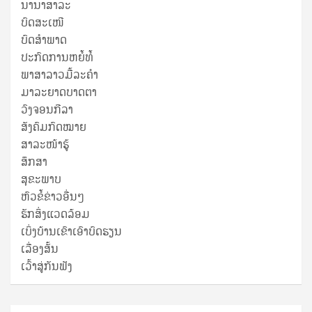
ນານາສາລະ
ບົດສະເໜີ
ບົດສໍາພາດ
ປະກົດການຫຍໍ້ທໍ້
ພາສາລາວມື້ລະຄຳ
ມາລະຍາດບາດຕາ
ວົງຈອນກີລາ
ສັງຄົມກົດໝາຍ
ສາລະໜ້າຮູ້
ສຶກສາ
ສຸ​ຂະ​ພາບ
ຫົວຂໍ້ຂ່າວອື່ນໆ
ຮັກສິ່ງແວດລ້ອມ
ເບິ່ງບ້ານເຂົາເອົາບົດຮຽນ
ເລື່ອງສັ້ນ
ເວົ້າສູ່ກັນຟັງ