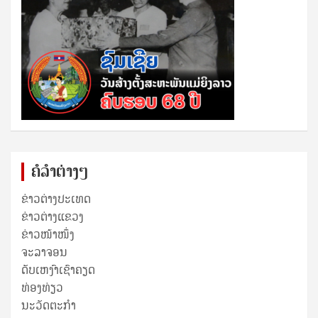
ຄໍລຳຕ່າງໆ
ຂ່າວຕ່າງປະເທດ
ຂ່າວ​ຕ່າງ​ແຂວງ
ຂ່າວໜ້າໜຶ່ງ
ຈະລາຈອນ
ດັບເຫງົາເຊົາຄຽດ
ທ່ອງທ່ຽວ
ນະວັດຕະກໍາ