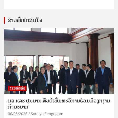
ຂ່າວທີ່ໜ້າສົນໃຈ
ຂ່າວໜ້າໜຶ່ງ
ນວ ແລະ ຢຸນນານ ສືບຕໍ່ເພີ່ມທະວີການຮ່ວມມືວຽກງານ
ກຳມະບານ
06/08/2026
Souliyo Sengngam