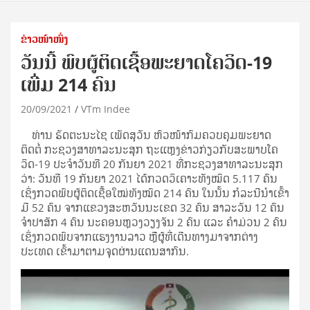
ຂ່າວໜ້າໜຶ່ງ
ວັນນີ້ ພົບຜູ້ຕິດເຊື້ອພະຍາດໂຄວິດ-19
ເພີ່ມ 214 ຄົນ
20/09/2021
VTm Indee
ທ່ານ ຣັດຕະນະໄຊ ເພັດສຸວັນ ຫົວໜ້າກົມຄວບຄຸມພະຍາດ
ຕິດຕໍ່ ກະຊວງສາທາລະນະສຸກ ຖະແຫຼງຂ່າວກ່ຽວກັບສະພາບໂຄ
ວິດ-19 ປະຈໍາວັນທີ 20 ກັນຍາ 2021 ທີ່ກະຊວງສາທາລະນະສຸກ
ວ່າ: ວັນທີ 19 ກັນຍາ 2021 ໄດ້ກວດວິເຄາະທັງໝົດ 5.117 ຄົນ
ເຊິ່ງກວດພົບຜູ້ຕິດເຊື້ອໃໝ່ທັງໝົດ 214 ຄົນ ໃນນັ້ນ ກໍລະນີນໍາເຂົ້າ
ມີ 52 ຄົນ ຈາກແຂວງສະຫວັນນະເຂດ 32 ຄົນ ສາລະວັນ 12 ຄົນ
ຈໍາປາສັກ 4 ຄົນ ນະຄອນຫຼວງວຽງຈັນ 2 ຄົນ ແລະ ຄໍາມ່ວນ 2 ຄົນ
ເຊິ່ງກວດພົບຈາກແຮງງານລາວ ຫຼືຜູ້ທີ່ເດີນທາງມາຈາກຕ່າງ
ປະເທດ ເຂົ້າມາຕາມຈຸດຜ່ານແດນສາກົນ.