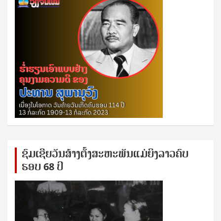
ຊົ​ມ​ເຊີຍ​ວັນ​ສ້າງ​ຕັ້ງ​ສະ​ຫະ​ພັນ​ແມ່​ຍິງ​​ລາວຄົບ​
ຮອບ 68 ປິ