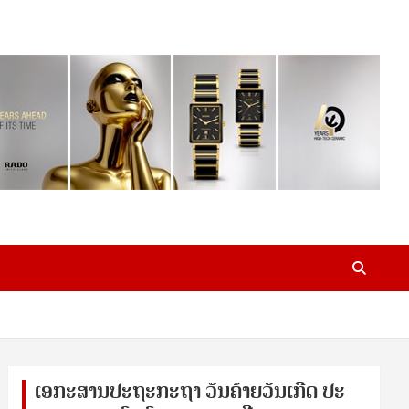
ເອ​ກະ​ສານ​ປະ​ຖະ​ກະ​ຖ​າ ວັນ​ຄ້າຍ​ວັນ​ເກີດ ປ​ະ​