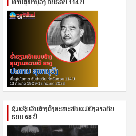
ທານ​ສຸ​ພາ​ນຸ​ວົງ ຄົບ​ຮອບ 114 ປີ
ຊົ​ມ​ເຊີຍ​ວັນ​ສ້າງ​ຕັ້ງ​ສະ​ຫະ​ພັນ​ແມ່​ຍິງ​​ລາວຄົບ​
ຮອບ 68 ປິ