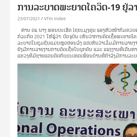
ການລະບາດພະຍາດໂຄວິດ-19 ຢູ່ລາວ
23/07/2021
VTm Indee
ທ່ານ ດຣ ນາງ ພອນປະເສີດ ໄຊຍະມຸງຄຸນ ຮອງຫົວໜ້າກົມຄວບຄ
ກໍລະກົດ 2021 ໃຫ້ຮູ້ວ່າ: ປັດຈຸບັນ ເຫັນວ່າການຕິດເຊື້ອພະຍາດ
ລະບາດໃນຊຸມຊົນແມ່ນຫຼຸດຜ່ອນລົງ ແຕ່ເຫັນວ່າເລີ່ມມີການລາຍງ
ຍັງມີການລາຍງານການຕິດເຊື້ອໃນບຸກຄົນ ແລະ ແຮງງານທີ່ເດີນ
ແຂວງທີ່ມີຊາຍແດນຕິດກັບປະເທດເພື່ອນບ້ານທີ່ກໍາລັງມີການລ