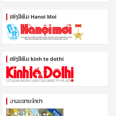
ໜັງ​ສື​ພິມ Hanoi Moi
ໜັງ​ສື​ພິມ kinh te dothi
ວາລະສານຈຳປາ