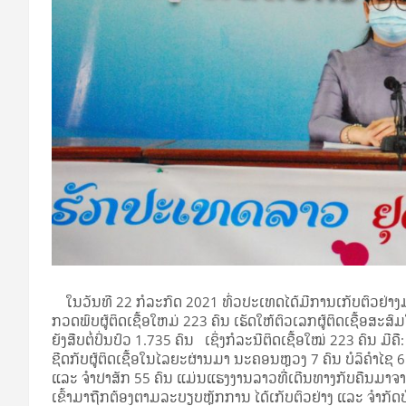
ໃນວັນທີ 22 ກໍລະກົດ 2021 ທົ່ວປະເທດໄດ້ມີການເກັບຕົວຢ່າງ
ກວດພົບຜູ້ຕິດເຊື້ອໃຫມ່ 223 ຄົນ ເຮັດໃຫ້ຕົວເລກຜູ້ຕິດເຊື້ອສະ
ຍັງສືບຕໍ່ປິ່ນປົວ 1.735 ຄົນ ເຊິ່ງກໍລະນີຕິດເຊື້ອໃໝ່ 223 ຄົນ ມີຄ
ຊີດກັບຜູ້ຕິດເຊື້ອໃນໄລຍະຜ່ານມາ ນະຄອນຫຼວງ 7 ຄົນ ບໍລິຄໍາໄຊ
ແລະ ຈໍາປາສັກ 55 ຄົນ ແມ່ນແຮງງານລາວທີ່ເດີນທາງກັບຄືນມາຈ
ເຂົ້າມາຖືກຕ້ອງຕາມລະບຽບຫຼັກການ ໄດ້ເກັບຕົວຢ່າງ ແລະ ຈໍາກັດ