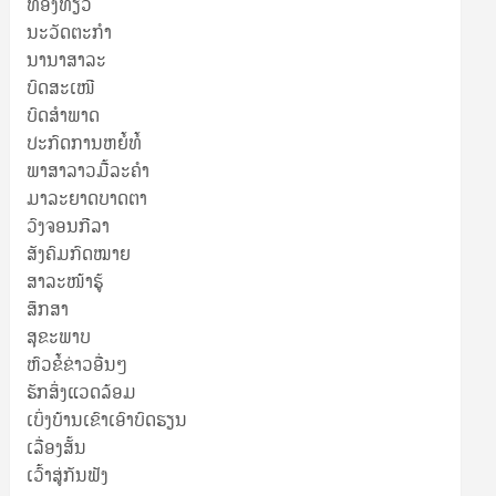
ທ່ອງທ່ຽວ
ນະວັດຕະກໍາ
ນານາສາລະ
ບົດສະເໜີ
ບົດສໍາພາດ
ປະກົດການຫຍໍ້ທໍ້
ພາສາລາວມື້ລະຄຳ
ມາລະຍາດບາດຕາ
ວົງຈອນກີລາ
ສັງຄົມກົດໝາຍ
ສາລະໜ້າຮູ້
ສຶກສາ
ສຸ​ຂະ​ພາບ
ຫົວຂໍ້ຂ່າວອື່ນໆ
ຮັກສິ່ງແວດລ້ອມ
ເບິ່ງບ້ານເຂົາເອົາບົດຮຽນ
ເລື່ອງສັ້ນ
ເວົ້າສູ່ກັນຟັງ