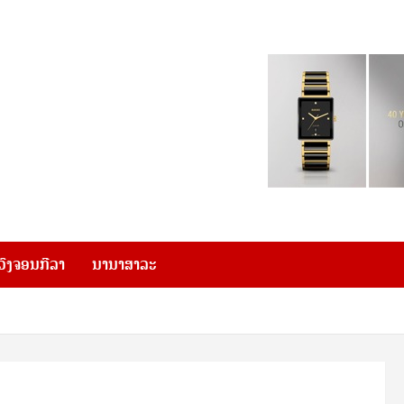
ວົງຈອນກີລາ
ນານາສາລະ