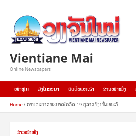
Skip
to
content
Vientiane Mai
Online Newspapers
ໜ້າຫຼັກ
ລົງໂຄສະນາ
ຕິດຕໍ່ພວກເຮົາ
ຂ່າວໜ້າໜຶ່ງ
Home
ການລະບາດພະຍາດໂຄວິດ-19 ຢູ່ລາວຍັງເພີ່ມທະວີ
ຂ່າວໜ້າໜຶ່ງ