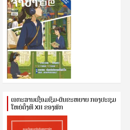
ເອກ​ະ​ສານ​ເຊ​ື່ອມ​ຊ​ຶມ-ຜັນ​ຂະ​ຫ​ຍາຍ ກອງ​ປະ​ຊຸມ​
ໃຫຍ່​ຄັ້ງ​ທີ XII ຂອງ​ພັກ