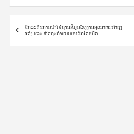
Post
ຍົກລະດັບການນຳໃຊ້ຖານຂໍ້ມູນໂຮງງານອຸດສາຫະກຳປຸງ
navigation
ແຕ່ງ ແລະ ຫັດຖະກຳແບບເອເລັກໂຕຣນິກ