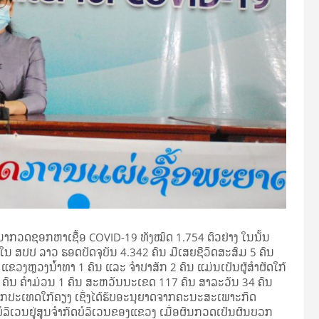
ມາກວດຊອກຫາເຊື້ອ COVID-19 ທັງໝົດ 1.754 ຕົວຢ່າງ ໃນນັ້ນ
ສົມໃນ ສປປ ລາວ ຮອດປັດຈຸບັນ 4.342 ຄົນ ມີເສຍຊີວິດສະສົມ 5 ຄົນ
ື: ແຂວງຫຼວງນ້ໍາທາ 1 ຄົນ ແລະ ຈໍາປາສັກ 2 ຄົນ ແມ່ນເປັນຜູ້ສໍາຜັດໃກ້
 6 ຄົນ ຄໍາມ່ວນ 1 ຄົນ ສະຫວັນນະເຂດ 117 ຄົນ ສາລະວັນ 34 ຄົນ
າກປະເທດໃກ້ຄຽງ ເຊິ່ງໄດ້ຮັບອະນຸຍາດຈາກຄະນະສະເພາະກິດ
ບໍລິເວນຢູ່ສູນຈໍາກັດບໍລິເວນຂອງແຂວງ ເມື່ອຜົນກວດເປັນຜົນບວກ