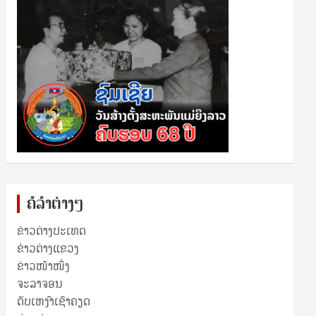
ຄໍລຳຕ່າງໆ
ຂ່າວຕ່າງປະເທດ
ຂ່າວ​ຕ່າງ​ແຂວງ
ຂ່າວໜ້າໜຶ່ງ
ຈະລາຈອນ
ດັບເຫງົາເຊົາຄຽດ