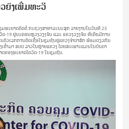
ຍັງເພີ່ມທະວີ
ຸມພະຍາດຕິດຕໍ່ ກະຊວງສາທາລະນະສຸກ ລາຍງານໃນວັນທີ 23
ໂຄວິດ-19 ຢູ່ນະຄອນຫຼວງວຽງຈັນ ແລະ ແຂວງວຽງຈັນ ທີ່ເຄີຍມີການ
ານຕົວເລກການຕິດເຊື້ອໃນຊຸມຊົນຢູ່ແຂວງຈໍາປາສັກ ພ້ອມດຽວກັນ
ທາງເຂົ້າມາ ສປປ ລາວໃນຫຼາຍແຂວງ ໂດຍສະເພາະແມ່ນໃນບັນດາ
ະບາດຂອງພະຍາດໂຄວິດ-19 ໃນຊຸມຊົນ.