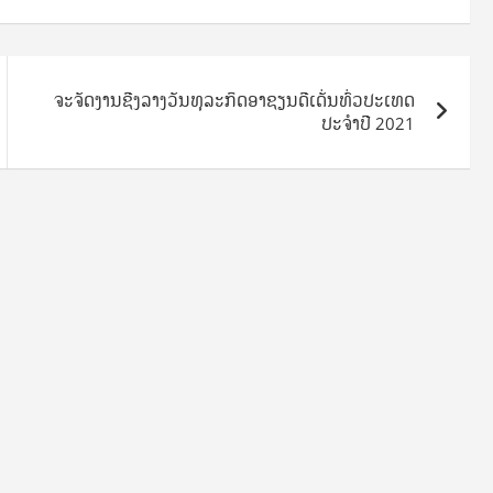
ຈະຈັດງານຊີງລາງວັນທຸລະກິດອາຊຽນດີເດັ່ນທົ່ວປະເທດ
ປະຈຳປີ 2021