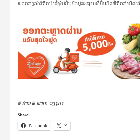
ພວກກ່ຽວໄດ້ຖືກນໍາສົ່ງໄປປິ່ນປົວຢູ່ສະຖານທີ່ປິ່ນປົວທີ່ຖືກກໍານົດໄວ້
# ຂ່າວ & ພາບ: ວຽງມາ
Share:
Facebook
X