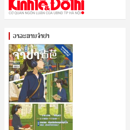
ວາລະສານຈຳປາ