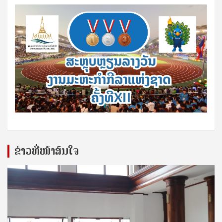
ຂ່າວທີ່ໜ້າສົນໃຈ