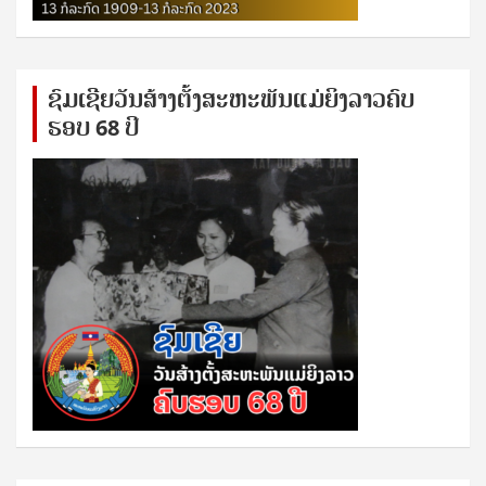
ຊົ​ມ​ເຊີຍ​ວັນ​ສ້າງ​ຕັ້ງ​ສະ​ຫະ​ພັນ​ແມ່​ຍິງ​​ລາວຄົບ​
ຮອບ 68 ປິ