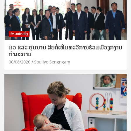
ຂ່າວໜ້າໜຶ່ງ
ນວ ແລະ ຢຸນນານ ສືບຕໍ່ເພີ່ມທະວີການຮ່ວມມືວຽກງານ
ກຳມະບານ
06/08/2026
Souliyo Sengngam