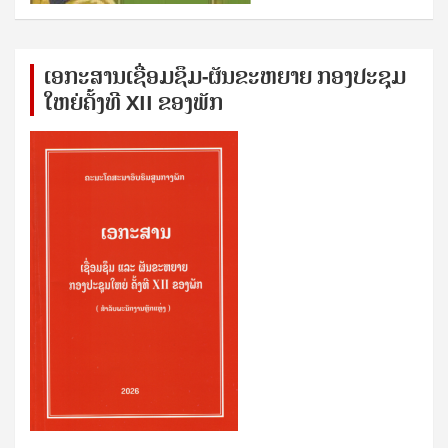
ເອກ​ະ​ສານ​ເຊ​ື່ອມ​ຊ​ຶມ-ຜັນ​ຂະ​ຫ​ຍາຍ ກອງ​ປະ​ຊຸມ​
ໃຫຍ່​ຄັ້ງ​ທີ XII ຂອງ​ພັກ