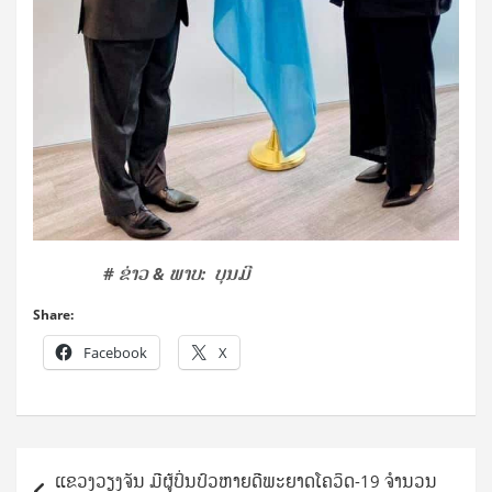
# ຂ່າວ & ພາບ: ບຸນມີ
Share:
Facebook
X
Post
ແຂວງວຽງຈັນ ມີຜູ້ປິ່ນປົວຫາຍດີພະຍາດໂຄວິດ-19 ຈຳນວນ