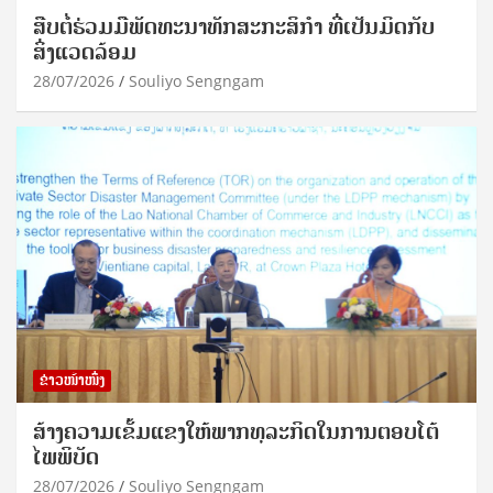
ສືບຕໍ່ຮ່ວມມືພັດທະນາທັກສະກະສິກຳ ທີ່ເປັນມິດກັບ
ສິ່ງແວດລ້ອມ
28/07/2026
Souliyo Sengngam
ຂ່າວໜ້າໜຶ່ງ
ສ້າງຄວາມເຂັ້ມແຂງໃຫ້ພາກທຸລະກິດໃນການຕອບໂຕ້
ໄພພິບັດ
28/07/2026
Souliyo Sengngam