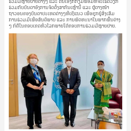
ຮ່ວມມືຫຼາຍຝ່າຍຕ່າງໆ ແລະ ຕົນເອງກໍກຽມພ້ອມທີ່ຈະເຮັດວຽກ
ຮ່ວມກັບບັນດາອົງການຈັດຕັ້ງສາກົນເຫຼົ່ານີ້ ແລະ ຜູ້ຕາງໜ້າ
ຖາວອນຂອງບັນດາປະເທດຕ່າງໆທີ່ເຊີແນວ ເພື່ອຊຸກຍູ້ສົ່ງເສີມ
ການຮ່ວມມືເພື່ອສັນຕິພາບ ແລະ ການພັດທະນາໃນພາກພື້ນຕ່າງ
ໆ ກໍຄືໃນຂອບເຂດທົ່ວໂລກພາຍໃຕ້ຂອບການຮ່ວມມືຫຼາຍຝ່າຍ.