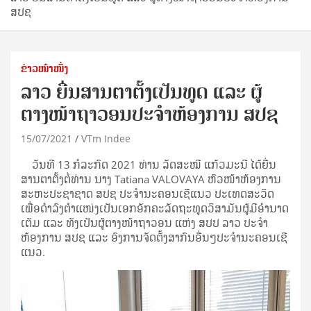
ສປຊ
ຂ່າວໜ້າໜຶ່ງ
ລາວ ຍື່ນສານຕາຕັ້ງເປັນທູດ ແລະ ຜູ້
ຕາງໜ້າຖາວອນປະຈຳຫ້ອງການ ສປຊ
15/07/2021
VTm Indee
ວັນທີ 13 ກໍລະກົດ 2021 ທ່ານ ລັດສະໝີ ແກ້ວມະນີ ໄດ້ຍື່ນ
ສານຕາຕັ້ງຕໍ່ທ່ານ ນາງ Tatiana VALOVAYA ຫົວໜ້າຫ້ອງການ
ສະຫະປະຊາຊາດ ສປຊ ປະຈຳນະຄອນເຊີ​ແນວ ປະເທດສະວິດ
ເພື່ອດໍາລົງຕໍາແໜ່ງເປັນເອກອັກຄະລັດຖະທູດວິສາມັນຜູ້ມີອໍານາດ
ເຕັມ ແລະ ທັງເປັນຜູ້ຕາງໜ້າຖາວອນ ແຫ່ງ ສປປ ລາວ ປະຈໍາ
ຫ້ອງການ ສປຊ ແລະ ອົງການຈັດຕັ້ງສາກົນອື່ນໆປະຈຳນະຄອນເຊີ​
ແນວ.