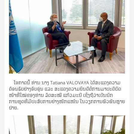
ໂອກາດນີ້ ທ່ານ ນາງ Tatiana VALOVAYA ໄດ້ສະແດງຄວາມ
ຕ້ອນຮັບຢ່າງອົບອຸ່ນ ແລະ ສະແດງຄວາມຍິນດີຕໍ່ການມາປະຕິບັດ
ໜ້າທີ່ໃໝ່ຂອງທ່ານ ລັດສະໝີ ແກ້ວມະນີ ເຊິ່ງຖືວ່າເປັນນັກ
ການທູດທີ່ມີປະສົບການຢ່າງໜັກແໜ້ນ ໃນວຽກການພົວພັນຫຼາຍ
ຝ່າຍ.