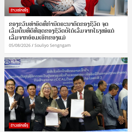
ຂ່າວໜ້າໜຶ່ງ
ຂອງຂວັນທໍາອິດທີ່ກໍານົດອະນາຄົດຂອງຊີວິດ ຈຸດ
ເລີ່ມຕົ້ນທີ່ດີທີ່ສຸດຂອງຊີວິດບໍ່ໄດ້ເລີ່ມຈາກໂຮງໝໍແຕ່
ເລີ່ມຈາກອ້ອມເອິກຂອງແມ່
05/08/2026
Souliyo Sengngam
ຂ່າວໜ້າໜຶ່ງ