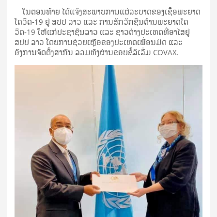
ໃນຕອນທ້າຍ ໄດ້ແຈ້ງສະພາບການແຜ່ລະບາດຂອງເຊື້ອພະຍາດ
ໂຄວິດ-19 ຢູ່ ສປປ ລາວ ແລະ ການສັກວັກຊີນຕ້ານພະຍາດໂຄ
ວິດ-19 ໃຫ້ແກ່ປະຊາຊົນລາວ ແລະ ຊາວຕ່າງປະເທດທີ່ອາໄສຢູ່
ສປປ ລາວ ໂດຍການຊ່ວຍເຫຼືອຂອງປະເທດເພື່ອນມິດ ແລະ
ອົງການຈັດຕັ້ງສາກົນ ລວມທັງຜ່ານຂອບຂໍ້ລິເລີ່ມ COVAX.