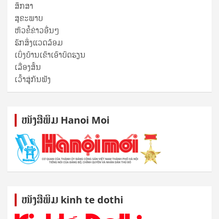
ສຶກສາ
ສຸ​ຂະ​ພາບ
ຫົວຂໍ້ຂ່າວອື່ນໆ
ຮັກສິ່ງແວດລ້ອມ
ເບິ່ງບ້ານເຂົາເອົາບົດຮຽນ
ເລື່ອງສັ້ນ
ເວົ້າສູ່ກັນຟັງ
ໜັງ​ສື​ພິມ Hanoi Moi
ໜັງ​ສື​ພິມ kinh te dothi