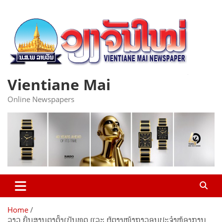
Skip
to
content
Vientiane Mai
Online Newspapers
Home
ລາວ ຍື່ນສານຕາຕັ້ງເປັນທູດ ແລະ ຜູ້ຕາງໜ້າຖາວອນປະຈຳຫ້ອງການ