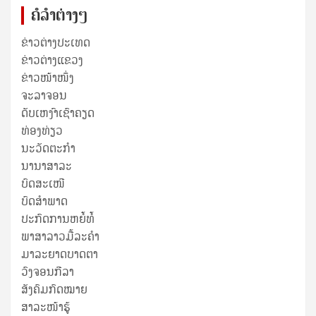
ຄໍລຳຕ່າງໆ
ຂ່າວຕ່າງປະເທດ
ຂ່າວ​ຕ່າງ​ແຂວງ
ຂ່າວໜ້າໜຶ່ງ
ຈະລາຈອນ
ດັບເຫງົາເຊົາຄຽດ
ທ່ອງທ່ຽວ
ນະວັດຕະກໍາ
ນານາສາລະ
ບົດສະເໜີ
ບົດສໍາພາດ
ປະກົດການຫຍໍ້ທໍ້
ພາສາລາວມື້ລະຄຳ
ມາລະຍາດບາດຕາ
ວົງຈອນກີລາ
ສັງຄົມກົດໝາຍ
ສາລະໜ້າຮູ້