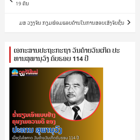
navigation
19 ຄົນ
ມສ ວຽງຈັນ ກຽມພ້ອມຮອບດ້ານໃນການສອບເສັງຈົບຊັ້ນ
ເອ​ກະ​ສານ​ປະ​ຖະ​ກະ​ຖ​າ ວັນ​ຄ້າຍ​ວັນ​ເກີດ ປ​ະ​
ທານ​ສຸ​ພາ​ນຸ​ວົງ ຄົບ​ຮອບ 114 ປີ