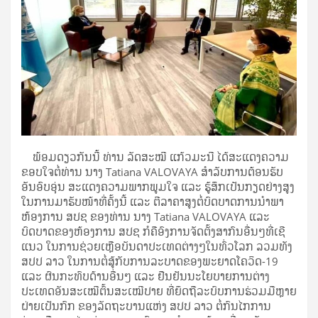
ພ້ອມດຽວກັນນີ້ ທ່ານ ລັດສະໝີ ແກ້ວມະນີ ໄດ້ສະແດງຄວາມ
ຂອບໃຈຕໍ່ທ່ານ ນາງ Tatiana VALOVAYA ສໍາລັບການຕ້ອນຮັບ
ອັນອົບອຸ່ນ ສະແດງຄວາມພາກພູມໃຈ ແລະ ຮູ້ສຶກເປັນກຽດຢ່າງສູງ
ໃນການມາຮັບໜ້າທີ່ຄັ້ງນີ້ ແລະ ຕີລາຄາສູງຕໍ່ບົດບາດການນໍາພາ
ຫ້ອງການ ສປຊ ຂອງທ່ານ ນາງ Tatiana VALOVAYA ແລະ
ບົດບາດຂອງຫ້ອງການ ສປຊ ກໍຄືອົງການຈັດຕັ້ງສາກົນອື່ນໆທີ່ເຊີ
ແນວ ໃນການຊ່ວຍເຫຼືອບັນດາປະເທດຕ່າງໆໃນທົ່ວໂລກ ລວມທັງ
ສປປ ລາວ ໃນການຕໍ່ສູ້ກັບການລະບາດຂອງພະຍາດໂຄວິດ-19
ແລະ ຜົນກະທົບດ້ານອື່ນໆ ແລະ ຢືນຢັນນະໂຍບາຍການຕ່າງ
ປະເທດອັນສະເໝີຕົ້ນສະເໝີປາຍ ທີ່ຍຶດຖືລະບົບການຮ່ວມມືຫຼາຍ
ຝ່າຍເປັນກົກ ຂອງລັດຖະບານແຫ່ງ ສປປ ລາວ ຕໍ່ກົນໄກການ