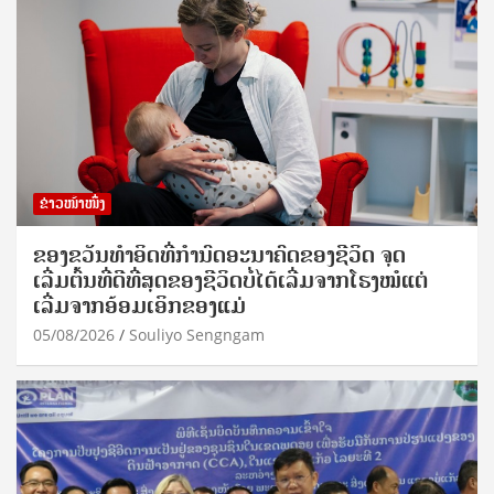
ຂ່າວໜ້າໜຶ່ງ
ຂອງຂວັນທໍາອິດທີ່ກໍານົດອະນາຄົດຂອງຊີວິດ ຈຸດ
ເລີ່ມຕົ້ນທີ່ດີທີ່ສຸດຂອງຊີວິດບໍ່ໄດ້ເລີ່ມຈາກໂຮງໝໍແຕ່
ເລີ່ມຈາກອ້ອມເອິກຂອງແມ່
05/08/2026
Souliyo Sengngam