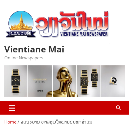
Skip
to
content
Vientiane Mai
Online Newspapers
Home
ລັດຖະບານ ຫາລືສຸມໃສ່ຫຼາຍບັນຫາສໍາຄັນ