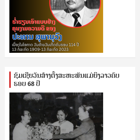
ຊົ​ມ​ເຊີຍ​ວັນ​ສ້າງ​ຕັ້ງ​ສະ​ຫະ​ພັນ​ແມ່​ຍິງ​​ລາວຄົບ​
ຮອບ 68 ປິ