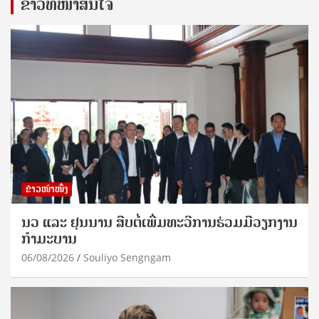
ຂ່າວທີ່ໜ້າສົນໃຈ
ຂ່າວໜ້າໜຶ່ງ
ນວ ແລະ ຢຸນນານ ສືບຕໍ່ເພີ່ມທະວີການຮ່ວມມືວຽກງານ
ກຳມະບານ
06/08/2026
Souliyo Sengngam