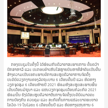
ກອງປະຊຸມໃນຄັ້ງນີ້ ໄດ້ພ້ອມກັນຕີລາຄາສະພາບການ ຄົ້ນຄວ້າ
ປຶກສາຫາລື ແລະ ປະກອບຄໍາເຫັນໃສ່ຫຼາຍບັນຫາທີ່ສໍາຄັນເປັນຕົ້ນ
ສ້າງຄວາມເປັນເອກະພາບຕໍ່ການສະຫຼຸບຕີລາຄາການຈັດຕັ້ງ
ປະຕິບັດວຽກງານຂອງລັດຖະບານ 6 ເດືອນຕົ້ນປີ ແລະ ທິດທາງ
ວຽກຈຸດສຸມ 6 ເດືອນທ້າຍປີ 2021 ພ້ອມທັງສະຫຼຸບສະພາບພົ້ນ
ເດັ່ນເດືອນມິຖຸນາ ແລະ ແຜນວຽກຈຸດສຸມເດືອນກໍລະກົດ 2021
ພ້ອມນັ້ນ ຍັງໄດ້ສະຫຼຸບຕີລາຄາຜົນການຈັດຕັ້ງປະຕິບັດມາດຕະ
ການປ້ອງກັນ ຄວບຄຸມ ແລະ ສະກັດກັ້ນການແຜ່ລະບາດພະຍາດ
ໂຄວິດ-19 ໃນໄລຍະ 6 ເດືອນຕົ້ນປີ ແລະ ທິດທາງແຜນການ 6