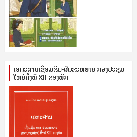
ເອກ​ະ​ສານ​ເຊ​ື່ອມ​ຊ​ຶມ-ຜັນ​ຂະ​ຫ​ຍາຍ ກອງ​ປະ​ຊຸມ​
ໃຫຍ່​ຄັ້ງ​ທີ XII ຂອງ​ພັກ