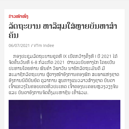
ຂ່າວໜ້າໜຶ່ງ
ລັດຖະບານ ຫາລືສຸມໃສ່ຫຼາຍບັນຫາສໍາ
ຄັນ
06/07/2021
VTm Indee
ກອງປະຊຸມລັດຖະບານຊຸດທີ IX ເປີດກວ້າງຄັ້ງທີ I ປີ 2021 ໄດ້
ຈັດຂຶ້ນວັນທີ 6-8 ກໍລະກົດ 2021 ຜ່ານລະບົບທາງໄກ ໂດຍເປັນ
ປະທານໂດຍທ່ານ ພັນຄຳ ວິພາວັນ ນາຍົກລັດຖະມົນຕີ ມີ
ສະມາຊິກລັດຖະບານ ຜູ້ຕາງໜ້າອົງການຂອງພັກ ສະພາແຫ່ງຊາດ
ອົງການນິຕິບັນຍັດ ຕຸລາການ ສູນກາງແນວລາວສ້າງຊາດ ບັນດາ
ເຈົ້າແຂວງໃນຂອບເຂດທົ່ວປະເທດ ເຈົ້າຄອງນະຄອນຫຼວງວຽງຈັນ
ແລະ ບັນດາອົງການຈັດຕັ້ງມະຫາຊົນ ເຂົ້າຮ່ວມ.