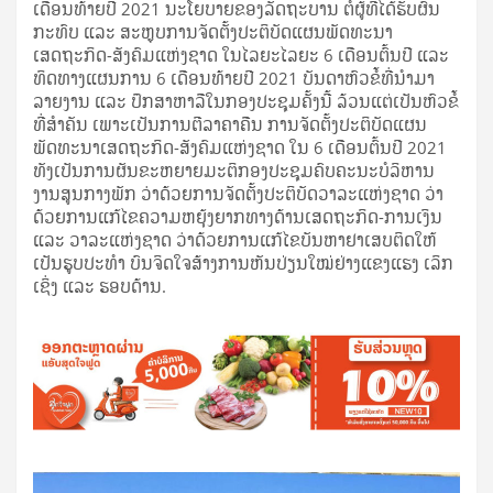
ເດືອນທ້າຍປີ 2021 ນະໂຍບາຍຂອງລັດຖະບານ ຕໍ່ຜູ້ທີ່ໄດ້ຮັບຜົນ
ກະທົບ ແລະ ສະຫຼຸບການຈັດຕັ້ງປະຕິບັດແຜນພັດທະນາ
ເສດຖະກິດ-ສັງຄົມແຫ່ງຊາດ ໃນໄລຍະໄລຍະ 6 ເດືອນຕົ້ນປີ ແລະ
ທິດທາງແຜນການ 6 ເດືອນທ້າຍປີ 2021 ບັນດາຫົວຂໍ້ທີ່ນໍາມາ
ລາຍງານ ແລະ ປຶກສາຫາລືໃນກອງປະຊຸມຄັ້ງນີ້ ລ້ວນແຕ່ເປັນຫົວຂໍ້
ທີ່ສໍາຄັນ ເພາະເປັນການຕີລາຄາຄືນ ການຈັດຕັ້ງປະຕິບັດແຜນ
ພັດທະນາເສດຖະກິດ-ສັງຄົມແຫ່ງຊາດ ໃນ 6 ເດືອນຕົ້ນປີ 2021
ທັງເປັນການຜັນຂະຫຍາຍມະຕິກອງປະຊຸມຄົບຄະນະບໍລິຫານ
ງານສູນກາງພັກ ວ່າດ້ວຍການຈັດຕັ້ງປະຕິບັດວາລະແຫ່ງຊາດ ວ່າ
ດ້ວຍການແກ້ໄຂຄວາມຫຍຸ້ງຍາກທາງດ້ານເສດຖະກິດ-ການເງິນ
ແລະ ວາລະແຫ່ງຊາດ ວ່າດ້ວຍການແກ້ໄຂບັນຫາຢາເສບຕິດໃຫ້
ເປັນຮູບປະທໍາ ບົນຈິດໃຈສ້າງການຫັນປ່ຽນໃໝ່ຢ່າງແຂງແຮງ ເລິກ
ເຊິ່ງ ແລະ ຮອບດ້ານ.