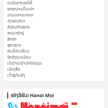
ປະກົດການຫຍໍ້ທໍ້
ພາສາລາວມື້ລະຄຳ
ມາລະຍາດບາດຕາ
ວົງຈອນກີລາ
ສັງຄົມກົດໝາຍ
ສາລະໜ້າຮູ້
ສຶກສາ
ສຸ​ຂະ​ພາບ
ຫົວຂໍ້ຂ່າວອື່ນໆ
ຮັກສິ່ງແວດລ້ອມ
ເບິ່ງບ້ານເຂົາເອົາບົດຮຽນ
ເລື່ອງສັ້ນ
ເວົ້າສູ່ກັນຟັງ
ໜັງ​ສື​ພິມ Hanoi Moi