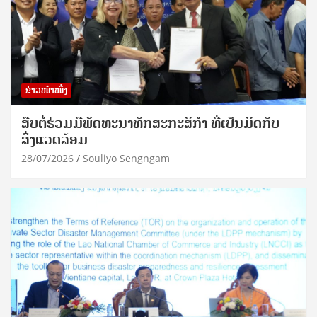
ຂ່າວໜ້າໜຶ່ງ
ສືບຕໍ່ຮ່ວມມືພັດທະນາທັກສະກະສິກຳ ທີ່ເປັນມິດກັບ
ສິ່ງແວດລ້ອມ
28/07/2026
Souliyo Sengngam