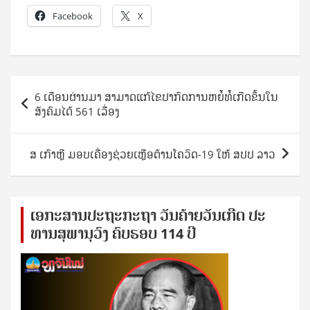
Facebook
X
Post
6 ເດືອນຜ່ານມາ ສາມາດແກ້ໄຂປາກົດການຫຍໍ້ທໍ້ເກີດຂຶ້ນໃນ
navigation
ສັງຄົມໄດ້ 561 ເລື່ອງ
ສ ເກົາຫຼີ ມອບເຄື່ອງຊ່ວຍເຫຼືອຕ້ານໂຄວິດ-19 ໃຫ້ ສປປ ລາວ
ເອ​ກະ​ສານ​ປະ​ຖະ​ກະ​ຖ​າ ວັນ​ຄ້າຍ​ວັນ​ເກີດ ປ​ະ​
ທານ​ສຸ​ພາ​ນຸ​ວົງ ຄົບ​ຮອບ 114 ປີ