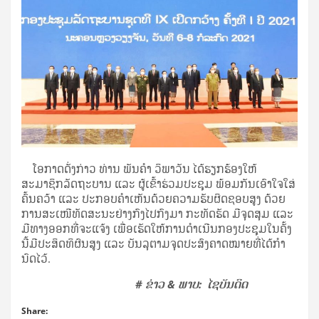
ໂອກາດດັ່ງກ່າວ ທ່ານ ພັນຄຳ ວິພາວັນ ໄດ້ຮຽກຮ້ອງໃຫ້
ສະມາຊິກລັດຖະບານ ແລະ ຜູ້ເຂົ້າຮ່ວມປະຊຸມ ພ້ອມກັນເອົາໃຈໃສ່
ຄົ້ນຄວ້າ ແລະ ປະກອບຄໍາເຫັນດ້ວຍຄວາມຮັບຜິດຊອບສູງ ດ້ວຍ
ການສະເໜີທັດສະນະຢ່າງກົງໄປກົງມາ ກະທັດຮັດ ມີຈຸດສຸມ ແລະ
ມີທາງອອກທີ່ຈະແຈ້ງ ເພື່ອເຮັດໃຫ້ການດຳເນີນກອງປະຊຸມໃນຄັ້ງ
ນີ້ມີປະສິດທິຜົນສູງ ແລະ ບັນລຸຕາມຈຸດປະສົງຄາດໝາຍທີ່ໄດ້ກໍາ
ນົດໄວ້.
​
# ຂ່າວ & ພາບ:
ໄຊບັນດິດ
Share: