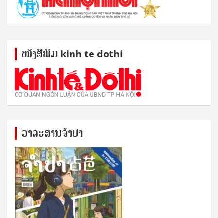
ໜັງ​ສື​ພິມ kinh te dothi
ວາລະສານຈຳປາ