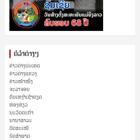
ຄໍລຳຕ່າງໆ
ຂ່າວຕ່າງປະເທດ
ຂ່າວ​ຕ່າງ​ແຂວງ
ຂ່າວໜ້າໜຶ່ງ
ຈະລາຈອນ
ດັບເຫງົາເຊົາຄຽດ
ທ່ອງທ່ຽວ
ນະວັດຕະກໍາ
ນານາສາລະ
ບົດສະເໜີ
ບົດສໍາພາດ