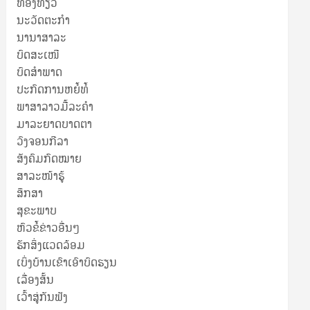
ທ່ອງທ່ຽວ
ນະວັດຕະກໍາ
ນານາສາລະ
ບົດສະເໜີ
ບົດສໍາພາດ
ປະກົດການຫຍໍ້ທໍ້
ພາສາລາວມື້ລະຄຳ
ມາລະຍາດບາດຕາ
ວົງຈອນກີລາ
ສັງຄົມກົດໝາຍ
ສາລະໜ້າຮູ້
ສຶກສາ
ສຸ​ຂະ​ພາບ
ຫົວຂໍ້ຂ່າວອື່ນໆ
ຮັກສິ່ງແວດລ້ອມ
ເບິ່ງບ້ານເຂົາເອົາບົດຮຽນ
ເລື່ອງສັ້ນ
ເວົ້າສູ່ກັນຟັງ