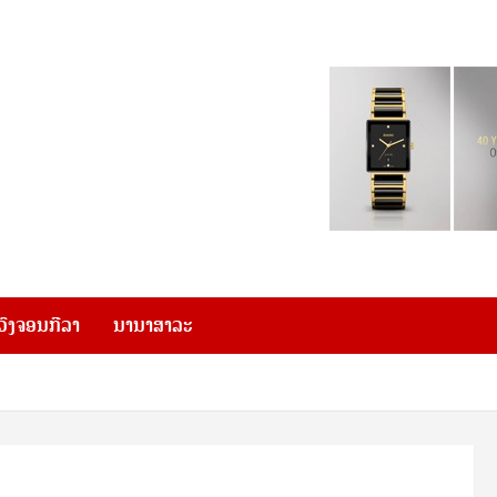
ວົງຈອນກີລາ
ນານາສາລະ