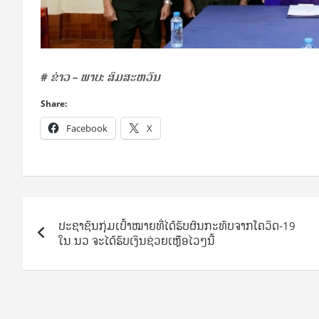
# ຂ່າວ – ພາບ: ສົມສະຫວັນ
Share:
Facebook
X
Post
ປະຊາຊົນກຸ່ມເປົ້າໝາຍທີ່ໄດ້ຮັບຜົນກະທົບຈາກໂຄວິດ-19
navigation
ໃນ ນວ ຈະໄດ້ຮັບເງິນຊ່ວຍເຫຼືອໄວໆນີ້