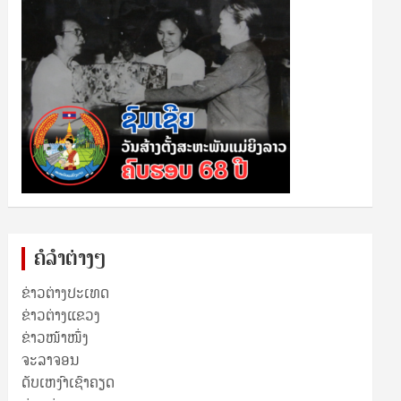
ຄໍລຳຕ່າງໆ
ຂ່າວຕ່າງປະເທດ
ຂ່າວ​ຕ່າງ​ແຂວງ
ຂ່າວໜ້າໜຶ່ງ
ຈະລາຈອນ
ດັບເຫງົາເຊົາຄຽດ