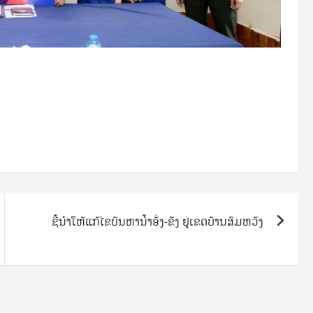
ຊີ້​ນຳ​ໃຫ້​ແກ້​ໄຂບັນ​ຫາ​ນ້ຳ​ອັ່ງ​-ຂັງ ຢູ່​ເຂດ​ບ້ານ​ສົມ​ຫວັງ​