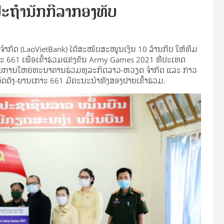
ປະຖໍານັກກີລາກອງທັບ
ກັດ (LaoVietBank) ໄດ້ສະໜັບສະໜູນເງິນ 10 ລ້ານກີບ ໃຫ້ທີມ
661 ເພື່ອເຂົ້າຮ່ວມແຂ່ງຂັນ Army Games 2021 ທີ່ປະເທດ
ນວຍການໃຫຍ່ທະນາຄານຮ່ວມທຸລະກິດລາວ-ຫວຽດ ຈໍາກັດ ແລະ ກ່າວ
ຕັງ-ຍານເກາະ 661 ມີຄະນະນໍາທັງສອງຝ່າຍເຂົ້າຮ່ວມ.