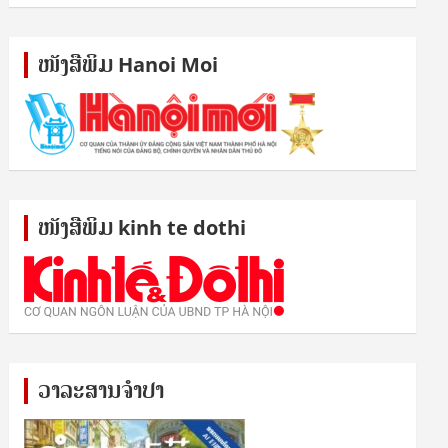
ໜັງ​ສື​ພິມ Hanoi Moi
ໜັງ​ສື​ພິມ kinh te dothi
ວາລະສານຈຳປາ