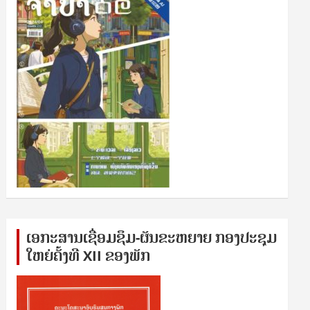
ເອກ​ະ​ສານ​ເຊ​ື່ອມ​ຊ​ຶມ-ຜັນ​ຂະ​ຫ​ຍາຍ ກອງ​ປະ​ຊຸມ​
ໃຫຍ່​ຄັ້ງ​ທີ XII ຂອງ​ພັກ