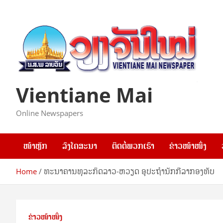
Skip
to
content
Vientiane Mai
Online Newspapers
ໜ້າຫຼັກ
ລົງໂຄສະນາ
ຕິດຕໍ່ພວກເຮົາ
ຂ່າວໜ້າໜຶ່ງ
Home
ທະນາຄານທຸລະ​ກິດ​ລາວ-​ຫວຽດ ອຸປະຖໍານັກກີລາກອງທັບ
ຂ່າວໜ້າໜຶ່ງ