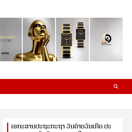
ເອ​ກະ​ສານ​ປະ​ຖະ​ກະ​ຖ​າ ວັນ​ຄ້າຍ​ວັນ​ເກີດ ປ​ະ​