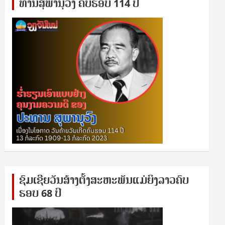
ທານ​ສຸ​ພາ​ນຸ​ວົງ ຄົບ​ຮອບ 114 ປີ
ຊົ​ມ​ເຊີຍ​ວັນ​ສ້າງ​ຕັ້ງ​ສະ​ຫະ​ພັນ​ແມ່​ຍິງ​​ລາວຄົບ​
ຮອບ 68 ປິ