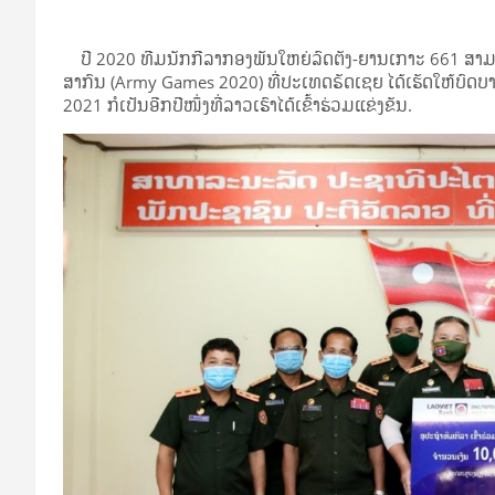
ປີ 2020 ທີມນັກກີລາກອງພັນໃຫຍ່ລົດຕັງ-ຍານເກາະ 661 ສາມ
ສາກົນ (Army Games 2020) ທີ່ປະເທດຣັດເຊຍ ໄດ້ເຮັດໃຫ້ບົດ
2021 ກໍເປັນອີກປີໜຶ່ງທີ່ລາວເຮົາໄດ້ເຂົ້າຮ່ວມແຂ່ງຂັນ.