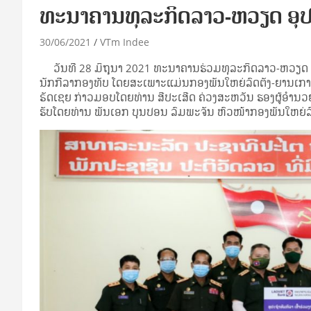
ທະນາຄານທຸລະ​ກິດ​ລາວ-​ຫວຽດ ອຸ
30/06/2021
VTm Indee
ວັນທີ 28 ມິຖຸນາ 2021 ທະນາຄານຮ່ວມທຸລະກິດລາວ-ຫວຽດ ຈໍາ
ນັກກີລາກອງທັບ ໂດຍສະເພາະແມ່ນກອງພັນໃຫຍ່ລົດຕັງ-ຍານເກາະ 
ຣັດເຊຍ ກ່າວມອບໂດຍທ່ານ ສີປະເສີດ ຄ່ວງສະຫວັນ ຮອງຜູ້ອໍາ
ຮັບໂດຍທ່ານ ພັນເອກ ບຸນປອນ ລົມພະຈັນ ຫົວໜ້າກອງພັນໃຫຍ່ລົດ