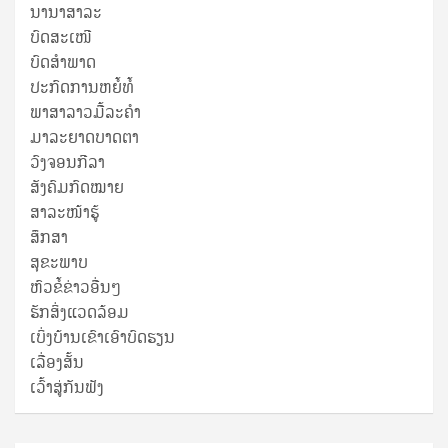
ນານາສາລະ
ບົດສະເໜີ
ບົດສໍາພາດ
ປະກົດການຫຍໍ້ທໍ້
ພາສາລາວມື້ລະຄຳ
ມາລະຍາດບາດຕາ
ວົງຈອນກີລາ
ສັງຄົມກົດໝາຍ
ສາລະໜ້າຮູ້
ສຶກສາ
ສຸ​ຂະ​ພາບ
ຫົວຂໍ້ຂ່າວອື່ນໆ
ຮັກສິ່ງແວດລ້ອມ
ເບິ່ງບ້ານເຂົາເອົາບົດຮຽນ
ເລື່ອງສັ້ນ
ເວົ້າສູ່ກັນຟັງ