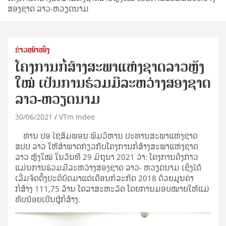
ສອງຊາດ ລາວ-ຫວຽດນາມ
ຂ່າວໜ້າໜຶ່ງ
ໂຄງການກໍ່ສ້າງສະພາແຫ່ງຊາດລາວຫຼັງ
ໃໝ່ ເປັນການຮ່ວມມືລະຫວ່າງສອງຊາດ
ລາວ-ຫວຽດນາມ
30/06/2021
VTm Indee
ທ່ານ ປອ ໄຊສົມພອນ ພົມວິຫານ ປະທານສະພາແຫ່ງຊາດ
ສປປ ລາວ ໃຫ້ສໍາພາດກ່ຽວກັບໂຄງການກໍ່ສ້າງສະພາແຫ່ງຊາດ
ລາວ ຫຼັງໃໝ່ ໃນວັນທີ 29 ມິຖຸນາ 2021 ວ່າ: ໂຄງການດັ່ງກ່າວ
ແມ່ນການຮ່ວມມືລະຫວ່າງສອງຊາດ ລາວ- ຫວຽດນາມ ເຊິ່ງໄດ້
ເລີ່ມຈັດຕັ້ງປະຕິບັດມາແຕ່ເດືອນກໍລະກົດ 2018 ດ້ວຍມູນຄ່າ
ກໍ່ສ້າງ 111,75 ລ້ານ ໂດລາສະຫະລັດ ໂດຍການມອບໝາຍໃຫ້ແມ່
ທັບນ້ອຍເປັນຜູ້ກໍ່ສ້າງ.