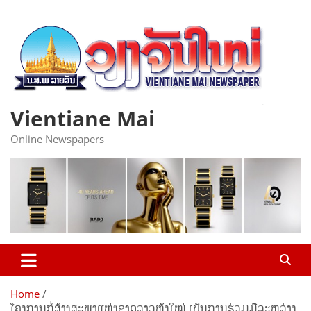
Skip
to
content
Vientiane Mai
Online Newspapers
Home
ໂຄງການກໍ່ສ້າງສະພາແຫ່ງຊາດລາວຫຼັງໃໝ່ ເປັນການຮ່ວມມືລະຫວ່າງ