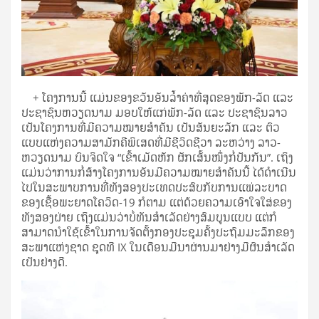
+ ໂຄງການນີ້ ແມ່ນຂອງຂວັນອັນລໍ້າຄ່າທີ່ສຸດຂອງພັກ-ລັດ ແລະ
ປະຊາຊົນຫວຽດນາມ ມອບໃຫ້ແກ່ພັກ-ລັດ ແລະ ປະຊາຊົນລາວ
ເປັນໂຄງການທີ່ມີຄວາມໝາຍສໍາຄັນ ເປັນສັນຍະລັກ ແລະ ຕົວ
ແບບແຫ່ງຄວາມສາມັກຄີພິເສດທີ່ມີຊີວິດຊີວາ ລະຫວ່າງ ລາວ-
ຫວຽດນາມ ບົນຈິດໃຈ “ເຂົ້າເມັດຫັກ ຜັກເສັ້ນໜຶ່ງກໍ່ປັນກັນ”. ເຖິງ
ແມ່ນວ່າການກໍ່ສ້າງໂຄງການອັນມີຄວາມໝາຍສໍາຄັນນີ້ ໄດ້ດໍາເນີນ
ໄປໃນສະພາບການທີ່ທັງສອງປະເທດປະສົບກັບການແພ່ລະບາດ
ຂອງເຊື້ອພະຍາດໂຄວິດ-19 ກໍຕາມ ແຕ່ດ້ວຍຄວາມເອົາໃຈໃສ່ຂອງ
ທັງສອງຝ່າຍ ເຖິງແມ່ນວ່າບໍ່ທັນສຳເລັດຢ່າງສົມບູນແບບ ແຕ່ກໍ
ສາມາດນຳໃຊ້ເຂົ້າໃນການຈັດຕັ້ງກອງປະຊຸມຄັ້ງປະຖົມມະລຶກຂອງ
ສະພາແຫ່ງຊາດ ຊຸດທີ IX ໃນເດືອນມີນາຜ່ານມາຢ່າງມີຜົນສຳເລັດ
ເປັນຢ່າງດີ.