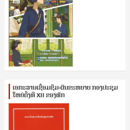
ເອກ​ະ​ສານ​ເຊ​ື່ອມ​ຊ​ຶມ-ຜັນ​ຂະ​ຫ​ຍາຍ ກອງ​ປະ​ຊຸມ​
ໃຫຍ່​ຄັ້ງ​ທີ XII ຂອງ​ພັກ