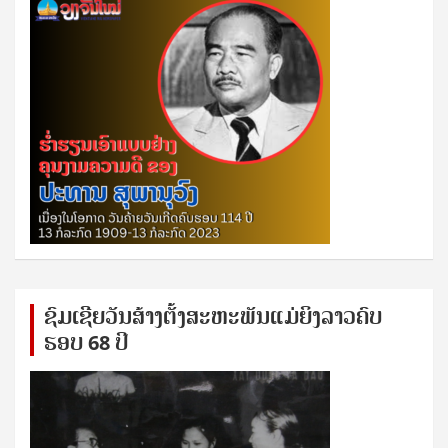
ຊົ​ມ​ເຊີຍ​ວັນ​ສ້າງ​ຕັ້ງ​ສະ​ຫະ​ພັນ​ແມ່​ຍິງ​​ລາວຄົບ​
ຮອບ 68 ປິ