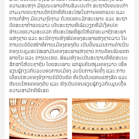
ຄວາມສະຫງ່າ ມີຄຸນນະພາບດ້ານສິລະປະກໍາ ສະຖາປັດຕະຍະກໍາ
ຕາມມາດຕະຖານເຕັກນິກທີ່ທັນສະໄໝໃນການອອກແບບ ແລະ
ການກໍ່ສ້າງ ມີຄວາມງົດງາມ ດ້ວຍເອກະລັກສະເພາະ ແລະ ສະຖາ
ປັດສະຍາກຳແບບລາວ ເປັນສະຖານທີ່ເຮັດວຽກທີ່ມີເງື່ອນໄຂ
ອຳນວຍຄວາມສະດວກ ທັນສະໄໝທີ່ສຸດໃຫ້ແກ່ສະມາຊິກສະພາ
ແຫ່ງຊາດ ແລະ ພະນັກງານທັງໝົດຂອງສະພາແຫ່ງຊາດລາວ ໃນ
ການປະຕິບັດໜ້າທີ່ການເມືອງຂອງຕົນ ເປັນຕົ້ນແມ່ນການດໍາເນີນ
ກອງປະຊຸມສະໄໝສາມັນຂອງສະພາແຫ່ງຊາດ ການຕ້ອນຮັບແຂກ
ພາຍໃນ ແລະ ຕ່າງປະເທດ. ພ້ອມທັງຈະເປັນສະຖານທີ່ທັດສະນະ
ສຶກສາໃຫ້ປະຊາຊົນ ໂດຍສະເພາະ ແກ່ຮຸ່ນຄົນໜຸ່ມຂອງລາວ ເພື່ອ
ຮຽນຮູ້ກ່ຽວກັບລະບອບການເມືອງ ລະບົບການຈັດຕັ້ງ ແລະ ການ
ເຄື່ອນໄຫວຂອງອົງການນິຕິບັນຍັດ ທີ່ເປັນຕົວແທນແຫ່ງສິດ ແລະ
ຜົນປະໂຫຍດຂອງຕົນ ແລະ ທັງເປັນບ່ອນຮຽນຮູ້ກ່ຽວກັບມູນເຊື້ອ
ຄວາມສາມັກຄີພິເສດ