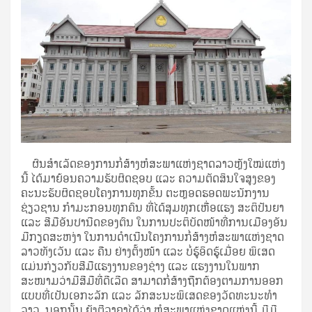
ຜົນສໍາເລັດຂອງການກໍ່ສ້າງຫໍສະພາແຫ່ງຊາດລາວຫຼັງໃໝ່ແຫ່ງ
ນີ້ ໄດ້ມາຍ້ອນຄວາມຮັບຜິດຊອບ ແລະ ຄວາມຕັດສິນໃຈສູງຂອງ
ຄະນະຮັບຜິດຊອບໂຄງການທຸກຂັ້ນ ຕະຫຼອດຮອດພະນັກງານ
ຊ່ຽວຊານ ກໍາມະກອນທຸກຄົນ ທີ່ໄດ້ສຸມທຸກເຫື່ອແຮງ ສະຕິປັນຍາ
ແລະ ສີມືອັນປານີດຂອງຕົນ ໃນການປະຕິບັດໜ້າທີ່ການເມືອງອັນ
ມີກຽດສະຫງ່າ ໃນການດໍາເນີນໂຄງການກໍ່ສ້າງຫໍສະພາແຫ່ງຊາດ
ລາວທັງເວັນ ແລະ ຄືນ ຢ່າງຕັ້ງໜ້າ ແລະ ບໍ່ຮູ້ອິດຮູ້ເມື່ອຍ ພິເສດ
ແມ່ນກ່ຽວກັບສີມືແຮງງານຂອງຊ່າງ ແລະ ແຮງງານໃນພາກ
ສະໜາມວ່າມີສີມືທີ່ດີເລີດ ສາມາດກໍ່ສ້າງຖືກຕ້ອງຕາມການອອກ
ແບບທີ່ເປັນເອກະລັກ ແລະ ລັກສະນະພິເສດຂອງວັດທະນະທຳ
ລາວ. ນອກນັ້ນ ຍັງຕີລາຄາໄດ້ວ່າ ຫໍສະພາແຫ່ງຊາດແຫ່ງນີ້ ມີມີ