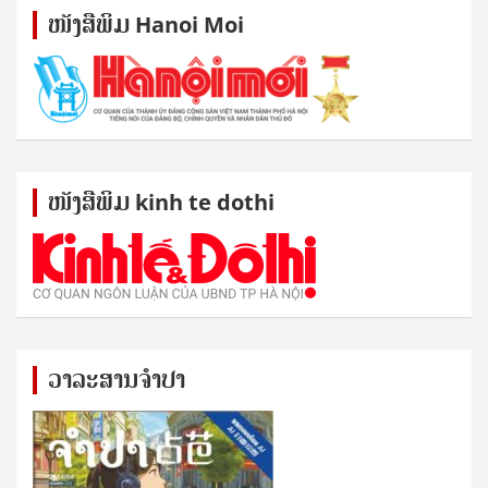
ໜັງ​ສື​ພິມ Hanoi Moi
ໜັງ​ສື​ພິມ kinh te dothi
ວາລະສານຈຳປາ