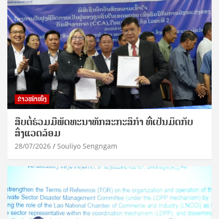
ຂ່າວໜ້າໜຶ່ງ
ສືບຕໍ່ຮ່ວມມືພັດທະນາທັກສະກະສິກຳ ທີ່ເປັນມິດກັບ
ສິ່ງແວດລ້ອມ
28/07/2026
Souliyo Sengngam