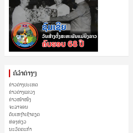
ຄໍລຳຕ່າງໆ
ຂ່າວຕ່າງປະເທດ
ຂ່າວ​ຕ່າງ​ແຂວງ
ຂ່າວໜ້າໜຶ່ງ
ຈະລາຈອນ
ດັບເຫງົາເຊົາຄຽດ
ທ່ອງທ່ຽວ
ນະວັດຕະກໍາ