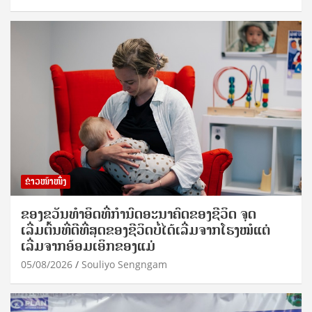
ຂ່າວໜ້າໜຶ່ງ
ຂອງຂວັນທໍາອິດທີ່ກໍານົດອະນາຄົດຂອງຊີວິດ ຈຸດ
ເລີ່ມຕົ້ນທີ່ດີທີ່ສຸດຂອງຊີວິດບໍ່ໄດ້ເລີ່ມຈາກໂຮງໝໍແຕ່
ເລີ່ມຈາກອ້ອມເອິກຂອງແມ່
05/08/2026
Souliyo Sengngam