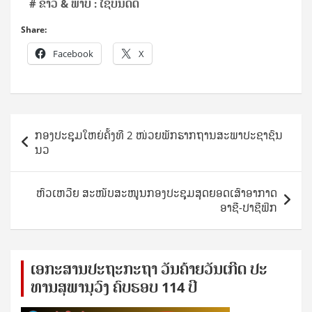
# ຂ່າວ & ພາບ : ໄຊບັນດິດ
Share:
Facebook
X
Post
ກອງປະຊຸມໃຫຍ່ຄັ້ງທີ 2 ໜ່ວຍພັກຮາກຖານສະພາປະຊາຊົນ
navigation
ນວ
ຫົວເຫວີຍ ສະໜັບສະໜູນກອງປະຊຸມສຸດຍອດເສົາອາກາດ
ອາຊີ-ປາຊີຟິກ
ເອ​ກະ​ສານ​ປະ​ຖະ​ກະ​ຖ​າ ວັນ​ຄ້າຍ​ວັນ​ເກີດ ປ​ະ​
ທານ​ສຸ​ພາ​ນຸ​ວົງ ຄົບ​ຮອບ 114 ປີ