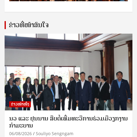
ຂ່າວທີ່ໜ້າສົນໃຈ
ຂ່າວໜ້າໜຶ່ງ
ນວ ແລະ ຢຸນນານ ສືບຕໍ່ເພີ່ມທະວີການຮ່ວມມືວຽກງານ
ກຳມະບານ
06/08/2026
Souliyo Sengngam