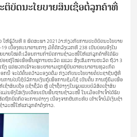
ິບັດນະໂຍບາຍສິນເຊື່ອຕໍ່ລູກຄ້າທີ່
​ ໃຫ້ຮູ້ວັນທີ 8 ພຶດສະພາ 2021ວ່າ​:ກ່ຽວກັບການປະຕິບັດນະໂຍບາຍ
19​ ເບື້ອງທະນາຄານກາງ ມີຂໍ້ຕົກລົງເລກທີ 238 ເປັນບ່ອນອີງໃນ
ຍບາຍໃໝ່ຄື:ເລື່ອນການກໍານົດການຊໍາລະໜີ້ໃຫ້ແກ່ລູກຄ້າທີ່ໄດ້ຮັບ
ຍກູ້ໃໝ່ເພື່ອຟື້ນຟູການຜະລິດ ແແລະ ສົ່ງເສີມການຜະລິດ ຖືວ່າ ​3
ົ່ວເຖິງ ແຕ່ພວກເຮົາຈະພະຍາຍາມຊຸກຍູ້ບັນດາທະນາຄານທຸລະກິດ
ນີ້ ຈະໄດ້ຄົ້ນຄວ້າລະອຽດຕື່ມ ກ່ຽວກັບນະໂຍບາຍຕໍ່ປະຊາຊົນຜູ້ທີ່
ນການໄປໃຊ້ບໍລິການເງິນກູ້ເພື່ອການຊົມໃຊ້ ເປັນຕົ້ນ ການກູ້ຍືມເພື່ອ
າສິນເຊື່ອ (ເຊົ່າຊື້ລົດ ຫຼື​ ເຊົ່າຊື້ຕ່າງໆໃນຮູບແບບບໍລິສັດເຊົ່າສິນ
ູ້ແມ່ນອີງໃສ່ເງິນເດືອນເປັນພື້ນຖານຊໍາລະໜີ້​ ໃນເມື່ອເຂົາເຈົ້າໄດ້ຮັບ
ລິສັດຖືກປິດກິດຈະການຕ່າງໆ ເນື່ອງຈາກຜົນກະທົບ ເຂົາເຈົ້າບໍ່ມີເງິນຊໍາ
ລະໜີ້ໃຫ້ແກ່ລູກຄ້າດັ່ງກ່າວ.