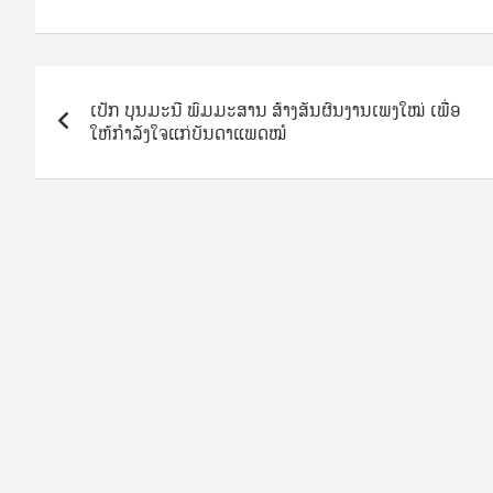
Post
ເປັກ ບຸນ​ມະນີ ພົມມະ​ສານ ສ້າງສັນ​ຜົນງານ​ເພງ​ໃໝ່ ເພື່ອ
navigation
ໃຫ້ກຳລັງໃຈແກ່ບັນດາແພດໝໍ