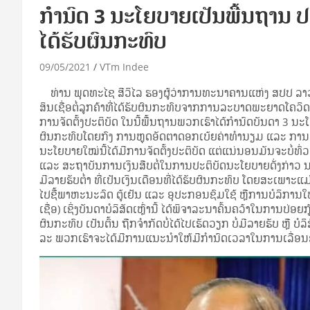
ກຳນົດ 3 ນະໂຍບາຍເປັນພື້ນຖານ ປະຕ
ໄດ້ຮັບຜົນກະທົບ
09/05/2021
VTm Indee
ທ່ານ​ ພຸດທະໄຊ ສີວິໄລ ​ຮອງຜູ້ວ່າການທະນາຄານແຫ່ງ ສປປ​ ລາວ
ສິນເຊື່ອຕໍ່ລູກຄ້າທີ່ໄດ້ຮັບຜົນກະທົບຈາກການລະບາດພະຍາດໂຄວິດ-
ການຈັດຕັ້ງປະຕິບັດ ໃນນີ້ພື້ນຖານພວກເຮົາໄດ້ກໍານົດບັນດາ 3 ນະໂ
ຜົນກະທົບໂດຍກົງ ການຫຼຸດອັດຕາດອກເບ້ຍຄ່າທໍານຽມ ແລະ​ ການປ່ອ
ນະໂຍບາຍໃໝ່ນີ້ໄດ້ມີການຈັດຕັ້ງປະຕິບັດ ແຕ່ແນ່ນອນມັນຈະບໍ່ທ
ແລະ​ ສະຖາບັນການເງິນສືບຕໍ່ໃນການປະຕິບັດນະໂຍບາຍດັ່ງກ່າວ ນອກ
ມີລາຍຮັບຕໍ່າ ທີ່ເປັນເງິນເດືອນທີ່ໄດ້ຮັບຜົນກະທົບ ໂດຍສະເພາະແມ່
ໄປຊື້ພາຫະນະ​ລົດ​ ຕູ້ເຢັນ ແລະ​ ອຸປະກອນຊົມໃຊ້ ຫຼືການບໍລິການໃຫ້ເຊົ່
ເຊື່ອ) ເຊິ່ງບັນດາບໍລິສັດເຫຼົ່ານີ້ ໄດ້ພິຈາລະນາຄົ້ນຄວ້າໃນການປ່ອຍກ
ຜົນກະທົບ ເປັນຕົ້ນ ຖືກຈໍາກັດບໍ່ໄດ້ໄປເຮັດວຽກ ບໍ່ມີລາຍຮັບ ຫຼື​ ບໍ
ລະ ພວກເຮົາຈະໄດ້ມີການແນະນໍາໃຫ້ມີກຳນົດເວລາໃນການເລື່ອນຊໍາ