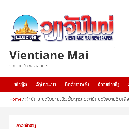
Skip
to
content
Vientiane Mai
Online Newspapers
ໜ້າຫຼັກ
ລົງໂຄສະນາ
ຕິດຕໍ່ພວກເຮົາ
ຂ່າວໜ້າໜຶ່ງ
Home
ກຳນົດ 3 ນະໂຍບາຍເປັນພື້ນຖານ ປະຕິບັດນະໂຍບາຍສິນເຊື່ອຕໍ່
ຂ່າວໜ້າໜຶ່ງ