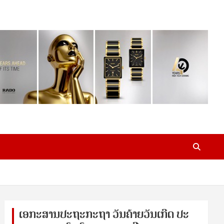
ເອ​ກະ​ສານ​ປະ​ຖະ​ກະ​ຖ​າ ວັນ​ຄ້າຍ​ວັນ​ເກີດ ປ​ະ​