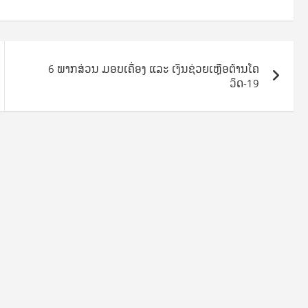
6 ພາກສ່ວນ ມອບເຄື່ອງ ແລະ ​ເງິນ​ຊ່ວຍ​ເຫຼືອ​ຕ້ານ​ໂຄ​
ວິດ-19