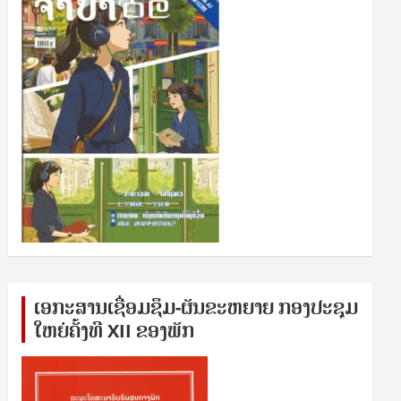
ເອກ​ະ​ສານ​ເຊ​ື່ອມ​ຊ​ຶມ-ຜັນ​ຂະ​ຫ​ຍາຍ ກອງ​ປະ​ຊຸມ​
ໃຫຍ່​ຄັ້ງ​ທີ XII ຂອງ​ພັກ