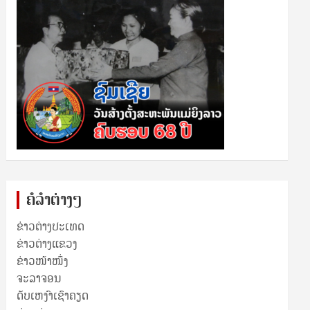
ຄໍລຳຕ່າງໆ
ຂ່າວຕ່າງປະເທດ
ຂ່າວ​ຕ່າງ​ແຂວງ
ຂ່າວໜ້າໜຶ່ງ
ຈະລາຈອນ
ດັບເຫງົາເຊົາຄຽດ