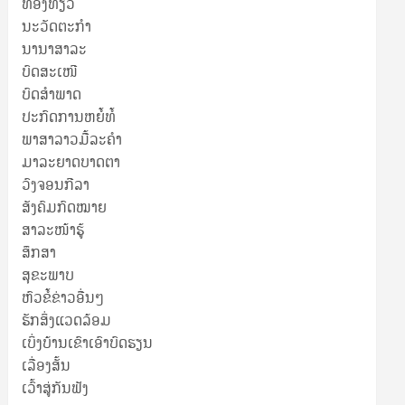
ທ່ອງທ່ຽວ
ນະວັດຕະກໍາ
ນານາສາລະ
ບົດສະເໜີ
ບົດສໍາພາດ
ປະກົດການຫຍໍ້ທໍ້
ພາສາລາວມື້ລະຄຳ
ມາລະຍາດບາດຕາ
ວົງຈອນກີລາ
ສັງຄົມກົດໝາຍ
ສາລະໜ້າຮູ້
ສຶກສາ
ສຸ​ຂະ​ພາບ
ຫົວຂໍ້ຂ່າວອື່ນໆ
ຮັກສິ່ງແວດລ້ອມ
ເບິ່ງບ້ານເຂົາເອົາບົດຮຽນ
ເລື່ອງສັ້ນ
ເວົ້າສູ່ກັນຟັງ