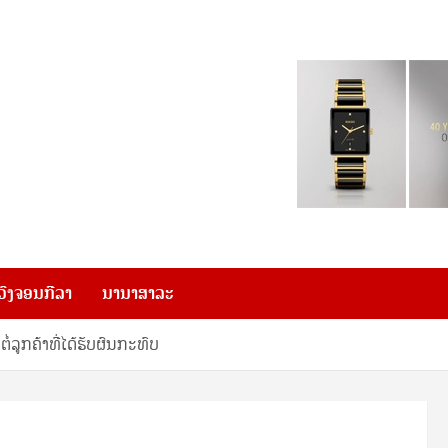
ວົງຈອນກີລາ
ນານາສາລະ
ລູກຄ້າທີ່ໄດ້ຮັບຜົນກະທົບ