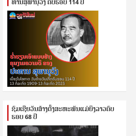
ທານ​ສຸ​ພາ​ນຸ​ວົງ ຄົບ​ຮອບ 114 ປີ
ຊົ​ມ​ເຊີຍ​ວັນ​ສ້າງ​ຕັ້ງ​ສະ​ຫະ​ພັນ​ແມ່​ຍິງ​​ລາວຄົບ​
ຮອບ 68 ປິ