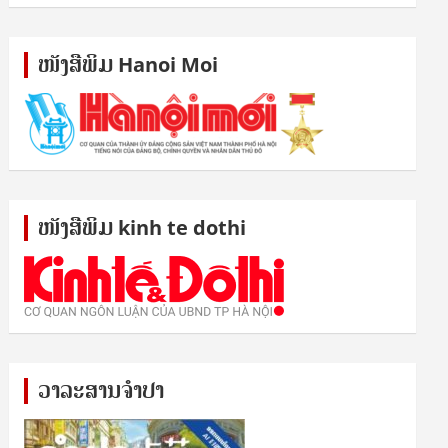
ໜັງ​ສື​ພິມ Hanoi Moi
ໜັງ​ສື​ພິມ kinh te dothi
ວາລະສານຈຳປາ