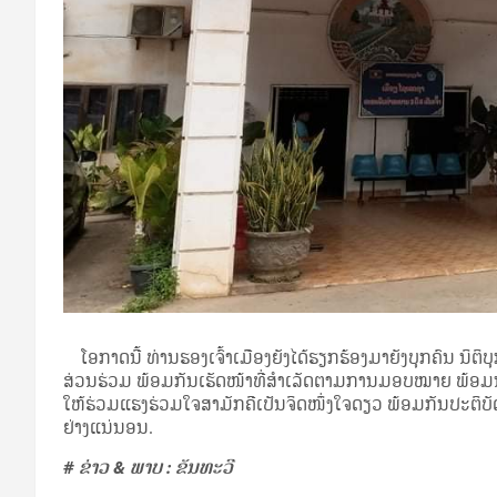
ໂອກາດນີ້ ທ່ານຮອງເຈົ້າເມືອງຍັງໄດ້ຮຽກຮ້ອງມາຍັງບຸກຄົນ ນິຕິ
ສ່ວນຮ່ວມ ພ້ອມກັນເຮັດໜ້າທີ່ສໍາເລັດຕາມການມອບໝາຍ ພ້ອມນັ
ໃຫ້ຮ່ວມແຮງຮ່ວມໃຈສາມັກຄີເປັນຈິດໜຶ່ງໃຈດຽວ ພ້ອມກັນປະຕິບັ
ຢ່າງແນ່ນອນ.
# ຂ່າວ & ພາບ : ຂັນທະວີ