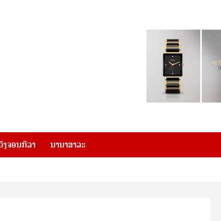
ວົງຈອນກີລາ
ນານາສາລະ