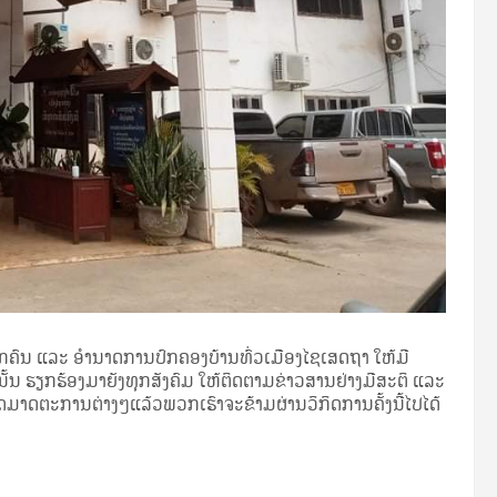
ບຸກຄົນ ແລະ ອໍານາດການປົກຄອງບ້ານທົ່ວເມືອງໄຊເສດຖາ ໃຫ້ມີ
້ນ ຮຽກຮ້ອງມາຍັງທຸກສັງຄົມ ໃຫ້ຕິດຕາມຂ່າວສານຢ່າງມີສະຕິ ແລະ
ດມາດຕະການຕ່າງໆແລ້ວພວກເຮົາຈະຂ້າມຜ່ານວິກິດການຄັ້ງນີ້ໄປໄດ້