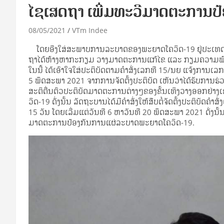
ໄຊເສດຖາ ເພີ່ມທະວີມາດຕະການປ້
08/05/2021
VTm Indee
ໂດຍອີງໃສ່ສະພາບການລະບາດຂອງພະຍາດໂຄວິດ-19 ຢູ່ປະເທດລາວ
ຖາໄດ້ຫ້າງຫາກະກຽມ ວາງມາດຕະການແກ້ໄຂ ແລະ ກຽມຄວາມພ້ອ
ໃນນີ້ ໄດ້ເອົາໃຈໃສ່ປະຕິບັດຕາມຄໍາສັ່ງເລກທີ 15/ນຍ ແຈ້ງການເລກທ
5 ພຶດສະພາ 2021 ຈາກການຈັດຕັ້ງປະຕິບັດ ເຫັນວ່າໄດ້ຮັບການຮ່
ສະຕິຕື່ນຕົວປະຕິບັດມາດຕະການຕ່າງໆຂອງຂັ້ນເທິງວາງອອກຢ່າງເຂັ
ວິດ-19 ດັ່ງນັ້ນ ລັດຖະບານໄດ້ມີຄໍາສັ່ງໃຫ້ສືບຕໍ່ຈັດຕັ້ງປະຕິບັ
15 ວັນ ໂດຍເລີ່ມແຕ່ວັນທີ 6 ຫາວັນທີ 20 ພຶດສະພາ 2021 ດັ່ງ
ມາດຕະການປ້ອງກັນການແຜ່ລະບາດພະຍາດໂຄວິດ-19.