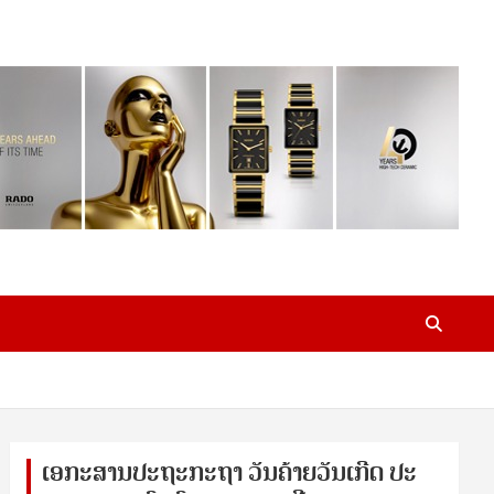
ເອ​ກະ​ສານ​ປະ​ຖະ​ກະ​ຖ​າ ວັນ​ຄ້າຍ​ວັນ​ເກີດ ປ​ະ​