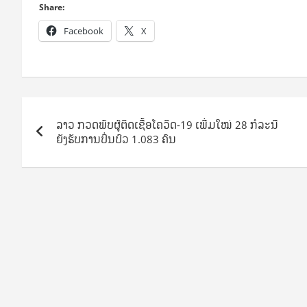
Share:
Facebook
X
Post
ລາວ ກວດພົບຜູ້ຕິດເຊື້ອໂຄວິດ-19 ເພີ່ມໃໝ່ 28 ກໍລະນີ
navigation
ຍັງຮັບການປິ່ນປົວ 1.083 ຄົນ