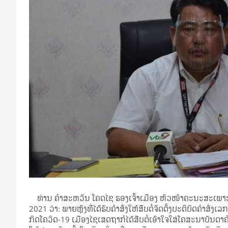
ທ່ານ ຄໍາສະຫວັນ ໂຄດໄຊ ຮອງເຈົ້າເມືອງ ຫົວໜ້າຄະນະສະເພາະ
2021 ວ່າ: ພາຍຫຼັງທີ່ໄດ້ຮັບຄໍາສັ່ງໃຫ້ສືບຕໍ່ຈັດຕັ້ງປະຕິບັດ
ກິດໂຄວິດ-19 ເມືອງໄຊເສດຖາກໍໄດ້ສືບຕໍ່ເອົາໃຈໃສ່ໂຄສະນາບັນດາຄໍາ