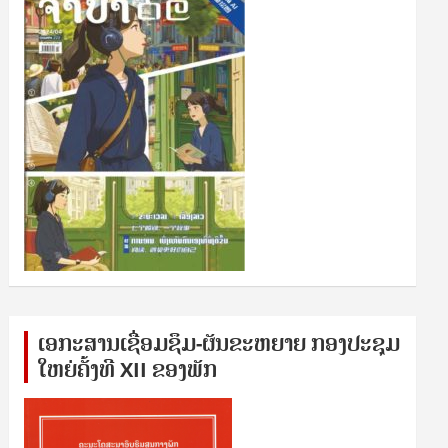
ເອກ​ະ​ສານ​ເຊ​ື່ອມ​ຊ​ຶມ-ຜັນ​ຂະ​ຫ​ຍາຍ ກອງ​ປະ​ຊຸມ​
ໃຫຍ່​ຄັ້ງ​ທີ XII ຂອງ​ພັກ