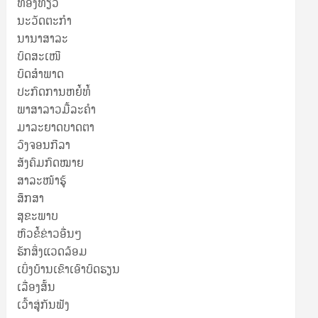
ທ່ອງທ່ຽວ
ນະວັດຕະກໍາ
ນານາສາລະ
ບົດສະເໜີ
ບົດສໍາພາດ
ປະກົດການຫຍໍ້ທໍ້
ພາສາລາວມື້ລະຄຳ
ມາລະຍາດບາດຕາ
ວົງຈອນກີລາ
ສັງຄົມກົດໝາຍ
ສາລະໜ້າຮູ້
ສຶກສາ
ສຸ​ຂະ​ພາບ
ຫົວຂໍ້ຂ່າວອື່ນໆ
ຮັກສິ່ງແວດລ້ອມ
ເບິ່ງບ້ານເຂົາເອົາບົດຮຽນ
ເລື່ອງສັ້ນ
ເວົ້າສູ່ກັນຟັງ