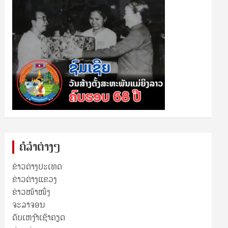
ຄໍລຳຕ່າງໆ
ຂ່າວຕ່າງປະເທດ
ຂ່າວ​ຕ່າງ​ແຂວງ
ຂ່າວໜ້າໜຶ່ງ
ຈະລາຈອນ
ດັບເຫງົາເຊົາຄຽດ