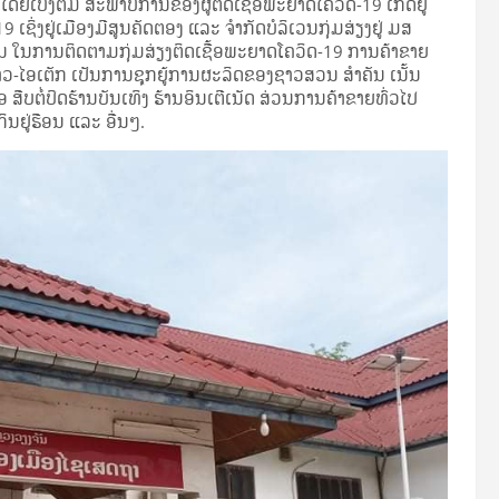
ໂດຍເບິ່ງຕື່ມ ສະພາບການຂອງຜູ້ຕິດເຊື້ອພະຍາດໂຄວິດ-19 ເກີດຢູ່
ຊິ່ງຢູ່ເມືອງມີສູນຄັດຕອງ ແລະ ຈໍາກັດບໍລິເວນກຸ່ມສ່ຽງຢູ່ ມສ
ນ ໃນການຕິດຕາມກຸ່ມສ່ຽງຕິດເຊື້ອພະຍາດໂຄວິດ-19 ການຄ້າຂາຍ
ລາວ-ໄອເຕັກ ເປັນການຊຸກຍູ້ການຜະລິດຂອງຊາວສວນ ສໍາຄັນ ເນັ້ນ
ອ ສືບຕໍ່ປິດຮ້ານບັນເທິງ ຮ້ານອິນເຕີເນັດ ສ່ວນການຄ້າຂາຍທົ່ວໄປ
ິນຢູ່ຮືອນ ແລະ ອື່ນໆ.