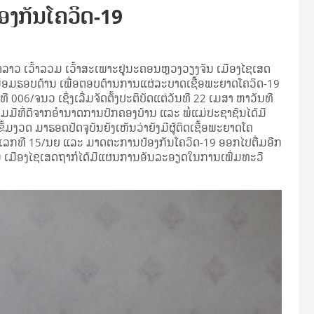
ອງກັນໂຄວິດ-19
 ເວົ້າລວມ ເວົ້າສະເພາະຢູ່ນະຄອນຫຼວງວຽງຈັນ ເມືອງໄຊເສດ
ມຮອບດ້ານ ເພື່ອຕອບຕ້ານການແຜ່ລະບາດເຊື້ອພະຍາດໂຄວິດ-19
ີ 006/ຈນວ ເຊິ່ງເລີ່ມຈັດຕັ້ງປະຕິບັດແຕ່ວັນທີ 22 ເມສາ ຫາວັນທີ
ວມມືທີ່ດີຈາກອໍານາດການປົກຄອງບ້ານ ແລະ ພໍ່ແມ່ປະຊາຊົນໄດ້ມີ
້ມງວດ ມາຮອດປັດຈຸບັນຍັງເຫັນວ່າຍັງມີຜູ້ຕິດເຊື້ອພະຍາດໂຄ
ດຄໍາສັ່ງເລກທີ 15/ນຍ ແລະ ມາດຕະການປ້ອງກັນໂຄວິດ-19 ອອກໄປຕື່ມອີກ
ນັ້ນ ເມືອງໄຊເສດຖາກໍໄດ້ມີແຜນການອັນລະອຽດໃນການເພີ່ມທະວີ