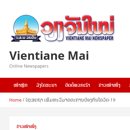
Skip
to
content
Vientiane Mai
Online Newspapers
ໜ້າຫຼັກ
ລົງໂຄສະນາ
ຕິດຕໍ່ພວກເຮົາ
ຂ່າວໜ້າໜຶ່ງ
Home
ໄຊເສດຖາ ເພີ່ມທະວີມາດຕະການປ້ອງກັນໂຄວິດ-19
ຂ່າວໜ້າໜຶ່ງ