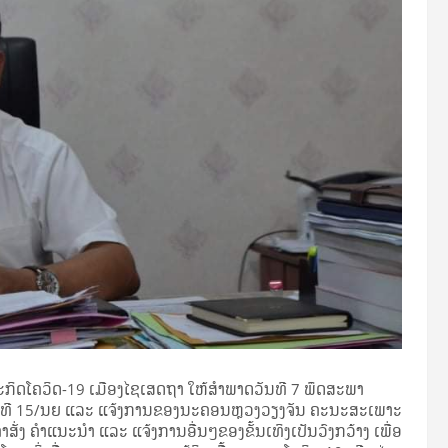
ກິດໂຄວິດ-19 ເມືອງໄຊເສດຖາ ໃຫ້ສໍາພາດວັນທີ 7 ພຶດສະພາ
ຄໍາສັ່ງເລກທີ 15/ນຍ ແລະ ແຈ້ງການຂອງນະຄອນຫຼວງວຽງຈັນ ຄະນະສະເພາະ
ສັ່ງ ຄໍາແນະນໍາ ແລະ ແຈ້ງການອື່ນໆຂອງຂັ້ນເທິງເປັນວົງກວ້າງ ເພື່ອ