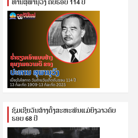
ທານ​ສຸ​ພາ​ນຸ​ວົງ ຄົບ​ຮອບ 114 ປີ
ຊົ​ມ​ເຊີຍ​ວັນ​ສ້າງ​ຕັ້ງ​ສະ​ຫະ​ພັນ​ແມ່​ຍິງ​​ລາວຄົບ​
ຮອບ 68 ປິ