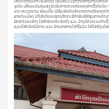
ໃຫ້ປະຊາຊົນເຂົ້າໃຈເລິກເຊິ່ງ ເພີ່ມທະວີວຽກງານທາງດ້ານເຕັກນິກ 
ຈຸດໃດ ເພື່ອລະດົມກຸ່ມສ່ຽງໄປຮັບການກວດຄັດຕອງຫາເຊື້ອໂຄວິດ-19 ເ
ລາວ-ຫວຽດນາມ ພ້ອມນັ້ນ ໄດ້ສົມທົບກັບອໍານາດການປົກຄອງບ້າ
ພາຍໃນເມືອງ ໄດ້ໃຫ້ເປີດຕະຫຼາດຜັກກະສິກໍາອິນຊີທີ່ສູນການຄ້າ
ຮັກສາໄລຍະຫ່າງ ໃສ່ຜ້າອັດປາກ-ອັດດັງ ແລະ ລ້າງມືດ້ວຍເຈວຂ້າເຊື້
ແມ່ນໃຫ້ເປີດບໍລິການ ແລະ ຮ້ານອາຫານໃຫ້ຊື້ແລ້ວ ໃຫ້ໃສ່ຖົງເມືອກ