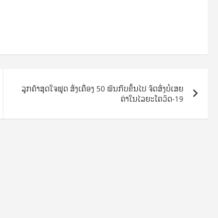
ລູກຄ້າສຸດໃຈຟູດ ສັ່ງເຄື່ອງ 50 ພັນກີບຂຶ້ນໄປ ຈັດສົ່ງບໍ່ເສຍ
ຄ່າໃນໄລຍະໂຄວິດ-19