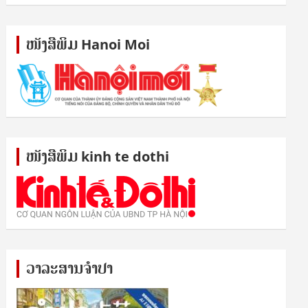
ໜັງ​ສື​ພິມ Hanoi Moi
ໜັງ​ສື​ພິມ kinh te dothi
ວາລະສານຈຳປາ