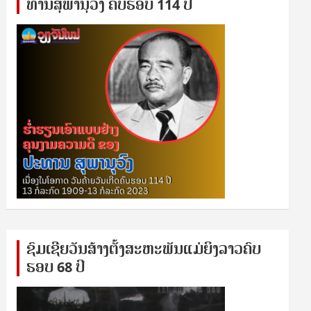
ທານ​ສຸ​ພາ​ນຸ​ວົງ ຄົບ​ຮອບ 114 ປີ
ຊົ​ມ​ເຊີຍ​ວັນ​ສ້າງ​ຕັ້ງ​ສະ​ຫະ​ພັນ​ແມ່​ຍິງ​​ລາວຄົບ​
ຮອບ 68 ປິ