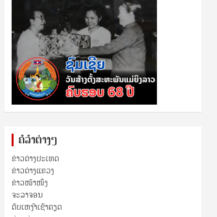
ຄໍລຳຕ່າງໆ
ຂ່າວຕ່າງປະເທດ
ຂ່າວ​ຕ່າງ​ແຂວງ
ຂ່າວໜ້າໜຶ່ງ
ຈະລາຈອນ
ດັບເຫງົາເຊົາຄຽດ