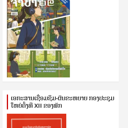
ເອກ​ະ​ສານ​ເຊ​ື່ອມ​ຊ​ຶມ-ຜັນ​ຂະ​ຫ​ຍາຍ ກອງ​ປະ​ຊຸມ​
ໃຫຍ່​ຄັ້ງ​ທີ XII ຂອງ​ພັກ