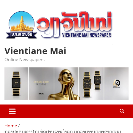
Skip
to
content
Vientiane Mai
Online Newspapers
Home
ກອງປະຊຸມທາງໄກເພື່ອຜ່ານຮ່າງທໍາອິດ ບົດລາຍງານແຫ່ງຊາດແບບ