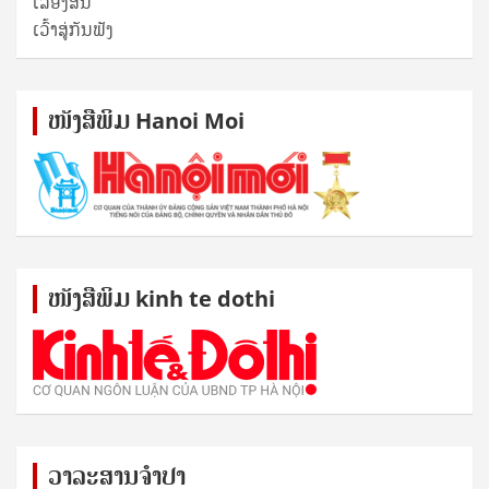
ເລື່ອງສັ້ນ
ເວົ້າສູ່ກັນຟັງ
ໜັງ​ສື​ພິມ Hanoi Moi
ໜັງ​ສື​ພິມ kinh te dothi
ວາລະສານຈຳປາ