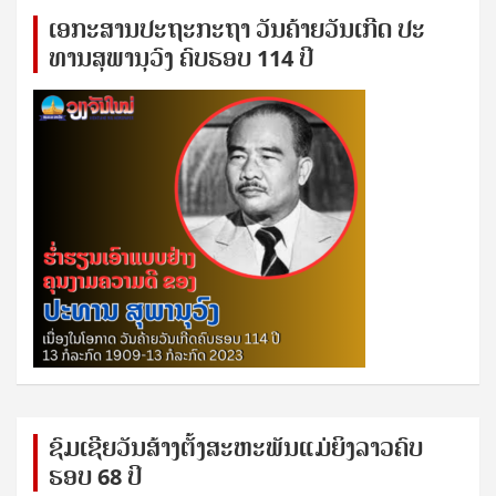
ເອ​ກະ​ສານ​ປະ​ຖະ​ກະ​ຖ​າ ວັນ​ຄ້າຍ​ວັນ​ເກີດ ປ​ະ​
ທານ​ສຸ​ພາ​ນຸ​ວົງ ຄົບ​ຮອບ 114 ປີ
ຊົ​ມ​ເຊີຍ​ວັນ​ສ້າງ​ຕັ້ງ​ສະ​ຫະ​ພັນ​ແມ່​ຍິງ​​ລາວຄົບ​
ຮອບ 68 ປິ