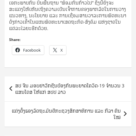
ເອກະພາບກັນ ບົນພື້ນຖານ “ພ້ອມກັນກ້າວໄປ” ​ຊຶ່ງນີ້ຍັງຈະ
ສະແດງໃຫ້ເຫັນເຖິງຄວາມເປັນເຈົ້າການຂອງພາກລັດໃນການວາງ
ແນວທາງ, ນະໂຍບາຍ ແລະ ການເຊື່ອມສານວາລະການພັດທະນາ
ດັ່ງກ່າວເຂົ້າໃນແຜນພັດທະນາເສດຖະກິດ-ສັງຄົມ ແຫ່ງຊາດໃນ
ແຕ່ລະໄລຍະອີກດ້ວຍ.
Share:
Facebook
X
Post
ສປ ຈີນ ມອບຢາວັກຊີນປ້ອງກັນພະຍາດໂຄວິດ-19 ຈຳນວນ 3
navigation
ແສນໂດສ ໃຫ້ແກ່ ສປປ ລາວ
ແຕ່ງຕັ້ງຮອງລັດຖະມົນຕີກະຊວງສຶກສາທິການ ແລະ ກີລາ ຄົນ
ໃໝ່