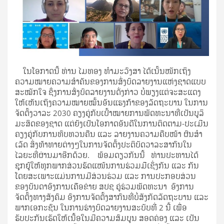
ໃນໂອກາດນີ້ ທ່ານ ໄມທອງ ທໍາມະວົງສາ ໄດ້ເນັ້ນໜັກເຖິງ
ຄວາມໝາຍຄວາມສໍາຄັນຂອງການສົ່ງບົດລາຍງານແຫ່ງຊາດແບບ
ສະໝັກໃຈ ​ຊຶ່ງການສົ່ງບົດລາຍງານດັ່ງກ່າວ ບໍ່ພຽງແຕ່ຈະສະແດງ
ໃຫ້ເຫັນເຖິງຄວາມໝາຍໝັ້ນອັນແຮງກ້າຂອງລັດຖະບານ ໃນການ
ຈັດຕັ້ງວາລະ 2030 ຄຽງຄູ່ກັບເປົ້າໝາຍການພັດທະນາທີ່ເປັນບູລິ
ມະສິດຂອງຊາດ ແຕ່ຍັງເປັນໂອກາດອັນດີໃນການຕິດຕາມ-ປະເມີນ
ຄຽງຄູ່ກັບການທົບທວນຄືນ ແລະ ລາຍງານຄວາມຄືບໜ້າ ຜົນສໍາ
ເລັດ ສິ່ງທ້າທາຍຕ່າງໆໃນການຈັດຕັ້ງປະຕິບັດວາລະສາກົນໃນ
ໄລຍະທີ່ຜ່ານມາອີກດ້ວຍ. ພ້ອມດຽວກັນນີ້ ທ່ານປະທານໄດ້
ຊຸກຍູ້ໃຫ້ທຸກພາກສ່ວນຮັດແໜ້ນການຮ່ວມມືເຊິ່ງກັນ ແລະ ກັນ
ໂດຍສະເພາະແມ່ນການມີສ່ວນຮ່ວມ ແລະ ການປະກອບສ່ວນ
ຂອງບັນດາອົງການເຄືອຂ່າຍ ສປຊ ຄູ່ຮ່ວມພັດທະນາ ອົງການ
ຈັດຕັ້ງທາງສັງຄົມ ອົງການຈັດຕັ້ງສາກົນທີ່ບໍ່ສັງກັດລັດຖະບານ ແລະ
ພາກເອກະຊົນ ໃນການຮ່າງບົດລາຍງານສະບັບທີ່ 2 ນີ້ ເພື່ອ
ຮັບປະກັນເຮັດໃຫ້ເນື້ອໃນມີຄວາມສົມບູນ ສອດຄ່ອງ ແລະ ເປັນ