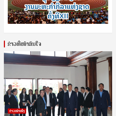
ຂ່າວທີ່ໜ້າສົນໃຈ
ຂ່າວໜ້າໜຶ່ງ