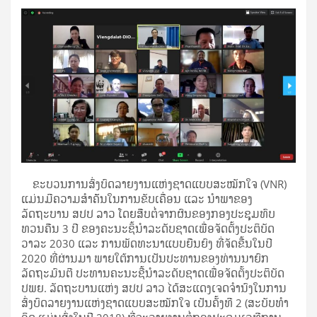
ຂະບວນການສົ່ງບົດລາຍງານແຫ່ງຊາດແບບສະໝັກໃຈ (VNR)
ແມ່ນມີຄວາມສໍາຄັັນໃນການຂັບເຄື່ອນ ແລະ ນໍາພາຂອງ
ລັດຖະບານ ສປປ ລາວ ໂດຍສືບຕໍ່ຈາກຜົນຂອງກອງປະຊຸມທົບ
ທວນຄືນ 3 ປີ ຂອງຄະນະຊິ້ນໍາລະດັບຊາດເພື່ອຈັດຕັ້ງປະຕິບັດ
ວາລະ 2030 ແລະ ການພັດທະນາແບບຍືນຍົງ ທີ່ຈັດຂື້ນໃນປີ
2020 ທີ່ຜ່ານມາ ພາຍໃຕ້ການເປັນປະທານຂອງທ່ານນາຍົກ
ລັດຖະມົນຕີ ປະທານຄະນະຊີ້ນໍາລະດັບຊາດເພື່ອຈັດຕັ້ງປະຕິບັດ
ປພຍ. ລັດຖະບານແຫ່ງ ສປປ ລາວ ໄດ້ສະແດງເຈດຈໍານົງໃນການ
ສົ່ງບົດລາຍງານແຫ່ງຊາດແບບສະໝັກໃຈ ເປັນຄັ້ງທີ 2 (ສະບັບທໍາ