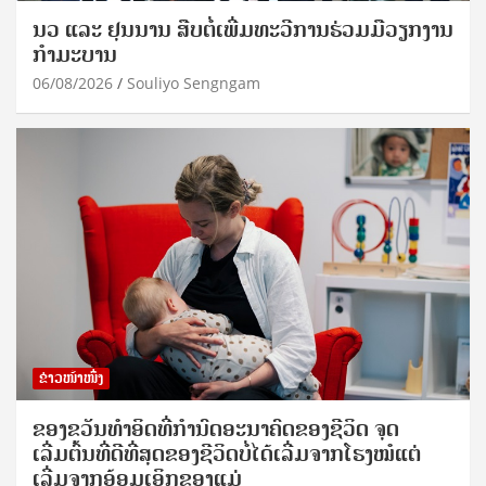
ນວ ແລະ ຢຸນນານ ສືບຕໍ່ເພີ່ມທະວີການຮ່ວມມືວຽກງານ
ກຳມະບານ
06/08/2026
Souliyo Sengngam
ຂ່າວໜ້າໜຶ່ງ
ຂອງຂວັນທໍາອິດທີ່ກໍານົດອະນາຄົດຂອງຊີວິດ ຈຸດ
ເລີ່ມຕົ້ນທີ່ດີທີ່ສຸດຂອງຊີວິດບໍ່ໄດ້ເລີ່ມຈາກໂຮງໝໍແຕ່
ເລີ່ມຈາກອ້ອມເອິກຂອງແມ່