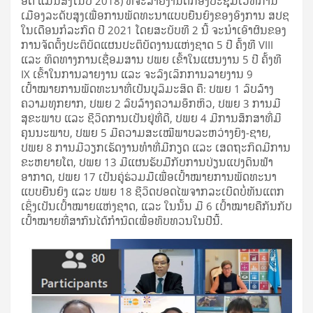
ອິດ ແມ່ນສົ່ງໃນປີ 2018) ທີ່ຈະລາຍງານຕໍ່ກອງປະຊຸມເວທີການ
ເມືອງລະດັບສູງເພື່ອການພັດທະນາແບບຍືນຍົງຂອງອົງການ ສປຊ
ໃນເດືອນກໍລະກົດ ປີ 2021 ໂດຍສະບັບທີ 2 ນີ້ ຈະນໍາເອົາຜົນຂອງ
ການຈັດຕັ້ງປະຕິບັດແຜນປະຕິບັດງານແຫ່ງຊາດ 5 ປີ ຄັ້ງທີ VIII
ແລະ ທິດທາງການເຊື່ອມສານ ປພຍ ເຂົ້າໃນແຜນງານ 5 ປີ ຄັ້ງທີ
IX ເຂົ້າໃນການລາຍງານ ແລະ ຈະລົງເລິກການລາຍງານ 9
ເປົ້າໝາຍການພັດທະນາທີ່ເປັນບູລິມະສິດ ຄື: ປພຍ 1 ລົບລ້າງ
ຄວາມທຸກຍາກ, ປພຍ 2 ລົບລ້າງຄວາມອຶກຫິວ, ປພຍ 3 ການມີ
ສຸຂະພາບ ແລະ ຊີວິດການເປັນຢູ່ທີ່ດີ, ປພຍ 4 ມີການສຶກສາທີ່ມີ
ຄຸນນະພາບ, ປພຍ 5 ມີຄວາມສະເໝີພາບລະຫວ່າງຍິງ-ຊາຍ,
ປພຍ 8 ການມີວຽກເຮັດງານທໍາທີ່ມີກຽດ ແລະ ເສດຖະກິດມີການ
ຂະຫຍາຍໂຕ, ປພຍ 13 ມີແຜນຮັບມືກັບການປ່ຽນແປງດິນຟ້າ
ອາກາດ, ປພຍ 17 ເປັນຄູ່ຮ່ວມມືເພື່ອເປົ້າໝາຍການພັດທະນາ
ແບບຍືນຍົງ ແລະ ປພຍ 18 ຊີວິດປອດໄພຈາກລະເບີດບໍ່ທັນແຕກ
ເຊິ່ງເປັນເປົ້າໝາຍແຫ່ງຊາດ, ແລະ ໃນນັ້ນ ມີ 6 ເປົ້າໝາຍຄືກັນກັບ
ເປົ້າໝາຍທີ່ສາກົນໄດ້ກໍານົດເພື່ອທົບທວນໃນປີນີ້.