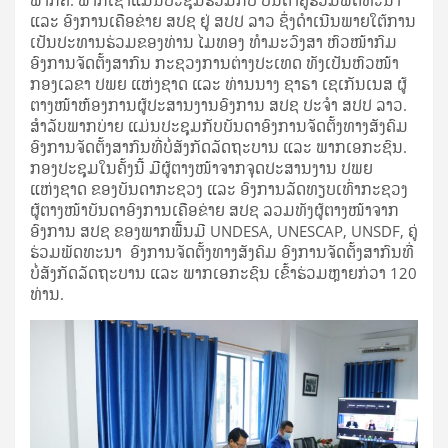
ພາກຄື: ພາກເຊົ້າແມ່ນປະຊຸມຮ່ວມກັບ ບັນດາຄູ່ຮ່ວມພັດທະນາ
ແລະ ອົງການເຄືອຂ່າຍ ສປຊ ຢູ່ ສປປ ລາວ ຊຶ່ງດໍາເນີນພາຍໃຕ້ການ
ເປັນປະທານຮ່ວມຂອງທ່ານ ໄມທອງ ທໍາມະວົງສາ ຫົວໜ້າກົມ
ອົງການຈັດຕັ້ງສາກົນ ກະຊວງການຕ່າງປະເທດ ທັງເປັນຫົວໜ້າ
ກອງເລຂາ ປພຍ ແຫ່ງຊາດ ແລະ ທ່ານນາງ ຊາຣາ ເຊເກັນເນສ ຜູ້
ຕາງໜ້າຫ້ອງການຜູ້ປະສານງານອົງການ ສປຊ ປະຈໍາ ສປປ ລາວ.
ສໍາລັບພາກບ່າຍ ແມ່ນປະຊຸມກັບບັນດາອົງການຈັດຕັ້ງທາງສັງຄົມ
ອົງການຈັດຕັ້ງສາກົນທີ່ບໍ່ສັງກັດລັດຖະບານ ແລະ ພາກເອກະຊົນ.
ກອງປະຊຸມໃນຄັ້ງນີ້ ມີຜູ້ຕາງໜ້າຈາກຈຸດປະສານງານ ປພຍ
ແຫ່ງຊາດ ຂອງບັນດາກະຊວງ ແລະ ອົງການລັດທຽບເທົ່າກະຊວງ
ຜູ້ຕາງໜ້າບັນດາອົງການເຄືອຂ່າຍ ສປຊ ລວມທັງຜູ້ຕາງໜ້າຈາກ
ອົງການ ສປຊ ຂອງພາກພື້ນມີ UNDESA, UNESCAP, UNSDF, ຄູ່
ຮ່ວມພັດທະນາ ອົງການຈັດຕັ້ງທາງສັງຄົມ ອົງການຈັດຕັ້ງສາກົນທີ່
ບໍ່ສັງກັດລັດຖະບານ ແລະ ພາກເອກະຊົນ ເຂົ້າຮ່ວມຫຼາຍກ່ວາ 120
ທ່ານ.