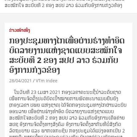
ສະໝັກໃຈ ສະບັບທີ 2 ຂອງ ສປປ ລາວ ຮ່ວມກັບອົງການກ່ຽວຂ້ອງ
ຂ່າວໜ້າໜຶ່ງ
ກອງປະຊຸມທາງໄກເພື່ອຜ່ານຮ່າງທໍາອິດ
ບົດລາຍງານແຫ່ງຊາດແບບສະໝັກໃຈ
ສະບັບທີ 2 ຂອງ ສປປ ລາວ ຮ່ວມກັບ
ອົງການກ່ຽວຂ້ອງ
28/04/2021
VTm Indee
ໃນວັນທີ 23 ເມສາ 2021 ກອງເລຂາຄະນະຊີ້ນໍາລະດັບຊາດ
ເພື່ອການຈັດຕັ້ງປະຕິບັດເປົ້າໝາຍການພັດທະນາແບບຍືນຍົງ
(ກອງເລຂາ ປພຍ ແຫ່ງຊາດ) ໄດ້ຈັດກອງປະຊຸມທາງໄກຜ່ານລະບົບ
ອອນລາຍ ເພື່ອຜ່ານຮ່າງທໍາອິດ ບົດລາຍງານແຫ່ງຊາດແບບ
ສະໝັກໃຈສະບັບທີ 2 ຂອງ ສປປ ລາວ ຮ່ວມກັບອົງການເຄືອຂ່າຍ
ສປຊ ອົງການຈັດຕັ້ງທາງສັງຄົມ ອົງການຈັດຕັ້ງສາກົນທີ່ບໍ່ສັງກັດ
ລັດຖະບານ ແລະ ພາກເອກະຊົນ ກອງປະຊຸມໄດ້ແບ່ງອອກເປັນ 2