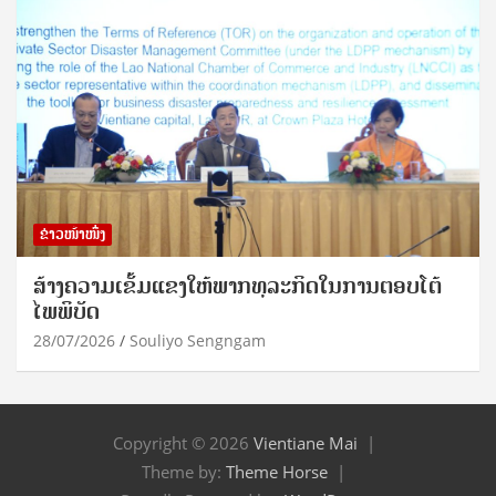
ຂ່າວໜ້າໜຶ່ງ
ສ້າງຄວາມເຂັ້ມແຂງໃຫ້ພາກທຸລະກິດໃນການຕອບໂຕ້
ໄພພິບັດ
28/07/2026
Souliyo Sengngam
Copyright © 2026
Vientiane Mai
Theme by:
Theme Horse