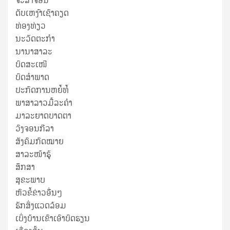
ຈະລາຈອນ
ດັບເຫງົາເຊົາຄຽດ
ທ່ອງທ່ຽວ
ນະວັດຕະກໍາ
ນານາສາລະ
ບົດສະເໜີ
ບົດສໍາພາດ
ປະກົດການຫຍໍ້ທໍ້
ພາສາລາວມື້ລະຄຳ
ມາລະຍາດບາດຕາ
ວົງຈອນກີລາ
ສັງຄົມກົດໝາຍ
ສາລະໜ້າຮູ້
ສຶກສາ
ສຸ​ຂະ​ພາບ
ຫົວຂໍ້ຂ່າວອື່ນໆ
ຮັກສິ່ງແວດລ້ອມ
ເບິ່ງບ້ານເຂົາເອົາບົດຮຽນ