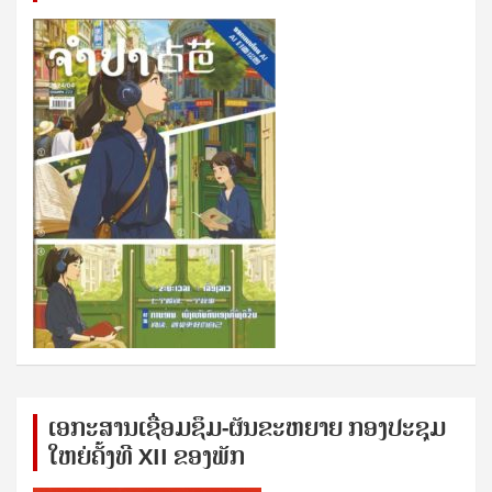
ເອກ​ະ​ສານ​ເຊ​ື່ອມ​ຊ​ຶມ-ຜັນ​ຂະ​ຫ​ຍາຍ ກອງ​ປະ​ຊຸມ​
ໃຫຍ່​ຄັ້ງ​ທີ XII ຂອງ​ພັກ