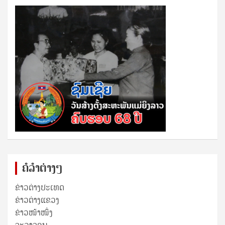
ຄໍລຳຕ່າງໆ
ຂ່າວຕ່າງປະເທດ
ຂ່າວ​ຕ່າງ​ແຂວງ
ຂ່າວໜ້າໜຶ່ງ