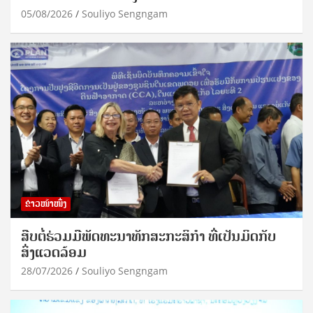
05/08/2026
Souliyo Sengngam
ຂ່າວໜ້າໜຶ່ງ
ສືບຕໍ່ຮ່ວມມືພັດທະນາທັກສະກະສິກຳ ທີ່ເປັນມິດກັບ
ສິ່ງແວດລ້ອມ
28/07/2026
Souliyo Sengngam