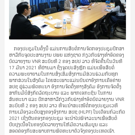
ກອງປະຊຸມໃນຄັ້ງນີ້
ແມ່ນການສືບຕໍ່ການຈັດກອງປະຊຸມປຶກສາ
ຫາລືກັບຈຸດປະສານງານ ປພຍ ແຫ່ງຊາດ ກ່ຽວກັບຮ່າງທໍາອິດຂອງ
ບົດລາຍງານ
VNR ສະບັບທີ 2 ຂອງ ສປປ ລາວ ທີ່ຈັດຂື້ນໃນວັນທີ
17 ມີນາ 2021 ທີ່ຜ່ານມາ ຊຶ່ງຈຸດປະສົງຫຼັກ ແມ່ນເພື່ອສືບຕໍ່
ຄວາມພະຍາຍາມໃນການສົ່ງເສີມສົ່ງການມີສ່ວນຮ່ວມກັບທຸກ
ພາກສ່ວນໃນສັງຄົມ ໂດຍສະເພາະແມ່ນບັນດາອົງການເຄືອຂ່າຍ
ສປຊ ຄູ່ຮ່ວມພັດທະນາ ອົງການຈັດຕັ້ງທາງສັງຄົມ ອົງການຈັດຕັ້ງ
ສາກົນມີ່ບໍ່ສັງກັດລັດຖະບານ ແລະ ພາກເອກະຊົນ ໃນການ
ສົນທະນາ ແລະ ປຶກສາຫາລືກ່ຽວກັບຮ່າງທໍາອິດບົດລາຍງານ VNR
ສະບັບທີ 2 ຂອງ ສປປ ລາວ ທີ່ຈະນໍາສະເໜີຕໍ່ກອງປະຊຸມເວທີ
ການເມືອງລະດັບສູງຂອງອົງການ ສປຊ (HLPF) ໃນເດືອນກໍລະກົດ
2021 ເຊິ່ງຜົນຂອງກອງປະຊຸມ ຈະນໍາໄປພິຈາລະນາເພື່ອສືບຕໍ່
ປັບປຸງເນື້ອໃນຂອງບົດລາຍງານໃຫ້ມີຄວາມສົມບູນ ແລະ
ສອດຄ່ອງກັບສະພາບການພັດທະນາຕົວຈິງຂອງປະເທດເຮົາ.