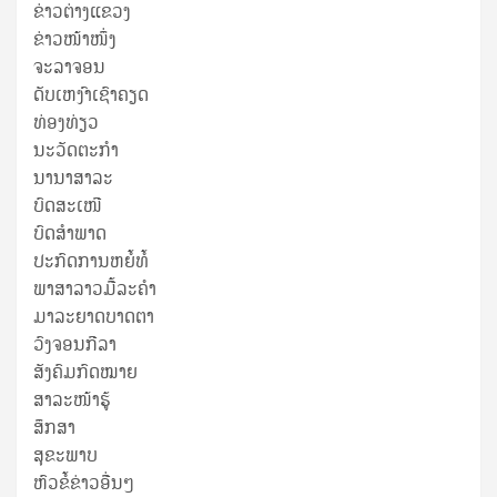
ຂ່າວ​ຕ່າງ​ແຂວງ
ຂ່າວໜ້າໜຶ່ງ
ຈະລາຈອນ
ດັບເຫງົາເຊົາຄຽດ
ທ່ອງທ່ຽວ
ນະວັດຕະກໍາ
ນານາສາລະ
ບົດສະເໜີ
ບົດສໍາພາດ
ປະກົດການຫຍໍ້ທໍ້
ພາສາລາວມື້ລະຄຳ
ມາລະຍາດບາດຕາ
ວົງຈອນກີລາ
ສັງຄົມກົດໝາຍ
ສາລະໜ້າຮູ້
ສຶກສາ
ສຸ​ຂະ​ພາບ
ຫົວຂໍ້ຂ່າວອື່ນໆ