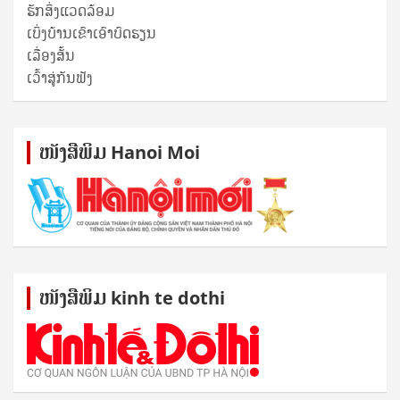
ຮັກສິ່ງແວດລ້ອມ
ເບິ່ງບ້ານເຂົາເອົາບົດຮຽນ
ເລື່ອງສັ້ນ
ເວົ້າສູ່ກັນຟັງ
ໜັງ​ສື​ພິມ Hanoi Moi
ໜັງ​ສື​ພິມ kinh te dothi