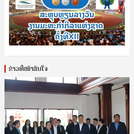
ຂ່າວທີ່ໜ້າສົນໃຈ