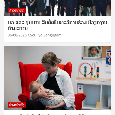
ຂ່າວໜ້າໜຶ່ງ
ນວ ແລະ ຢຸນນານ ສືບຕໍ່ເພີ່ມທະວີການຮ່ວມມືວຽກງານ
ກຳມະບານ
06/08/2026
Souliyo Sengngam
ຂ່າວໜ້າໜຶ່ງ