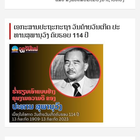
ເອ​ກະ​ສານ​ປະ​ຖະ​ກະ​ຖ​າ ວັນ​ຄ້າຍ​ວັນ​ເກີດ ປ​ະ​
ທານ​ສຸ​ພາ​ນຸ​ວົງ ຄົບ​ຮອບ 114 ປີ