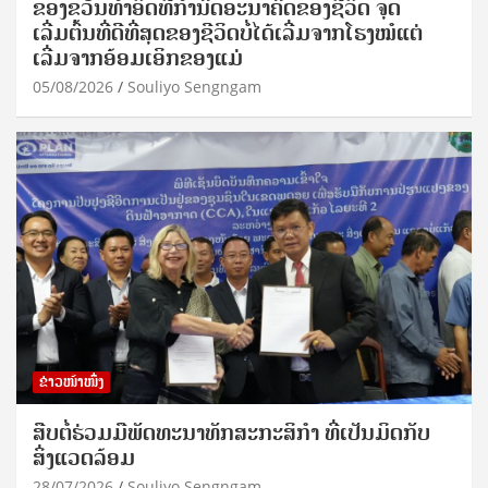
ຂອງຂວັນທໍາອິດທີ່ກໍານົດອະນາຄົດຂອງຊີວິດ ຈຸດ
ເລີ່ມຕົ້ນທີ່ດີທີ່ສຸດຂອງຊີວິດບໍ່ໄດ້ເລີ່ມຈາກໂຮງໝໍແຕ່
ເລີ່ມຈາກອ້ອມເອິກຂອງແມ່
05/08/2026
Souliyo Sengngam
ຂ່າວໜ້າໜຶ່ງ
ສືບຕໍ່ຮ່ວມມືພັດທະນາທັກສະກະສິກຳ ທີ່ເປັນມິດກັບ
ສິ່ງແວດລ້ອມ
28/07/2026
Souliyo Sengngam