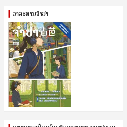
ວາລະສານຈຳປາ