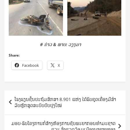
​
# ຂ່າວ & ພາບ: ວຽງມາ
Share:
Facebook
X
Post
ໂຮງຮຽນຊັ້ນປະຖົມສຶກສາ 8.901 ແຫ່ງ ໄດ້ຮັບຊຸດເຄື່ອງມືສໍາ
navigation
ລັບຫຼັກສູດສະບັບປັບປຸງໃໝ່
ມອບ-ຮັບໂຄງການກໍ່ສ້າງຫ້ອງການຊັບພະຍາກອນທຳມະຊາດ
ແລະ ສິ່ງແວດລ້ອມເມືອງນາຊາຍທອງ