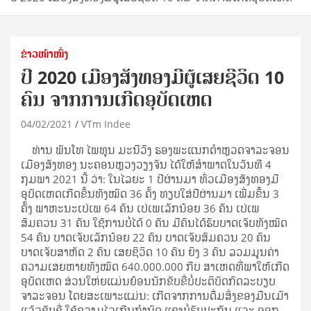
ຂ່າວໜ້າໜຶ່ງ
ປີ 2020 ເມືອງສັງທອງມີຜູ້ເສຍຊີວິດ 10
ຄົນ ຈາກການເກີດອຸບັດເຫດ
04/02/2021
VTm Indee
ທ່ານ ພັນໂທ ໄພທູນ ມະນີວົງ ຮອງພະແນກຕໍາຫຼວດຈາລະຈອນ
ເມືອງສັງທອງ ນະຄອນຫຼວງວຽງຈັນ ໄດ້ໃຫ້ສໍາພາດໃນວັນທີ 4
ກຸມພາ 2021 ນີ້ ວ່າ: ໃນໄລຍະ 1 ປີຜ່ານມາ ທົ່ວເມືອງສັງທອງມີ
ອຸບັດເຫດເກີດຂຶ້ນທັງໝົດ 36 ຄັ້ງ ທຽບໃສ່ປີຜ່ານມາ ເພີ່ມຂຶ້ນ 3
ຄັ້ງ ພາຫະນະເປ່ເພ 64 ຄັນ ເປ່ເພເລັກນ້ອຍ 36 ຄັນ ເປ່ເພ
ສົມຄວນ 31 ຄັນ ໃຊ້ການບໍ່ໄດ້ 0 ຄັນ ມີຄົນໄດ້ຮັບບາດເຈັບທັງໝົດ
54 ຄົນ ບາດເຈັບເລັກນ້ອຍ 22 ຄົນ ບາດເຈັບສົມຄວນ 20 ຄົນ
ບາດເຈັບສາຫັດ 2 ຄົນ ເສຍຊິວິດ 10 ຄົນ ຍິງ 3 ຄົນ ລວມມູນຄ່າ
ຄວາມເສຍຫາຍທັງໝົດ 640.000.000 ກີບ ສາເຫດທີ່ພາໃຫ້ເກີດ
ອຸບັດເຫດ ສ່ວນໃຫ່ຍແມ່ນຍ້ອນນັກຂັບຂີ່ບໍ່ປະຕິບັດກົດລະບຽບ
ຈາລະຈອນ ໂດຍສະເພາະແມ່ນ: ເກີດຈາກການດື່ມສິ່ງຂອງມືນເມົາ
ແລ້ວຂັບຂີ່ ໃຊ້ຄວາມໄວເກີນກໍານົດ ແຊງບໍ່ຮັບປະກັນ ແລະ ອອກ