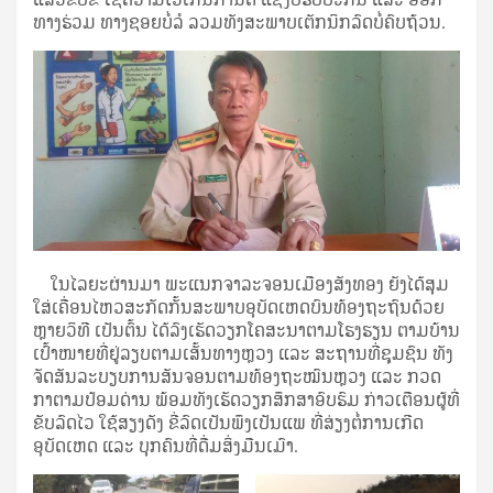
ທາງຮ່ວມ ທາງຊອຍບໍ່ລໍ ລວມທັງສະພາບເຕັກນິກລົດບໍ່ຄົບຖ້ວນ.
ໃນໄລຍະຜ່ານມາ ພະແນກຈາລະຈອນເມືອງສັງທອງ ຍັງໄດ້ສຸມ
ໃສ່ເຄື່ອນໄຫວສະກັດກັ້ນສະພາບອຸບັດເຫດບົນທ້ອງຖະຖົນດ້ວຍ
ຫຼາຍວິທີ ເປັນຕົ້ນ ໄດ້ລົງເຮັດວຽກໂຄສະນາຕາມໂຮງຮຽນ ຕາມບ້ານ
ເປົ້າໜາຍທີ່ຢູ່ລຽບຕາມເສັ້ນທາງຫຼວງ ແລະ ສະຖານທີ່ຊຸມຊົນ ທັງ
ຈັດສັນລະບຽບການສັນຈອນຕາມທ້ອງຖະໝົນຫຼວງ ແລະ ກວດ
ກາຕາມປ້ອມດ່ານ ພ້ອມທັງເຮັດວຽກສຶກສາອົບຮົມ ກ່າວເຕືອນຜູ້ທີ່
ຂັບລົດໄວ ໃຊ້ສຽງດັງ ຂີ່ລົດເປັນພຶງເປັນແພ ທີ່ສ່ຽງຕໍ່ການເກີດ
ອຸບັດເຫດ ແລະ ບຸກຄົນທີ່ດື່ມສິ່ງມືນເມົາ.