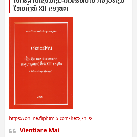
ເອກ​ະ​ສານ​ເຊ​ື່ອມ​ຊ​ຶມ-ຜັນ​ຂະ​ຫ​ຍາຍ ກອງ​ປະ​ຊຸມ​
ໃຫຍ່​ຄັ້ງ​ທີ XII ຂອງ​ພັກ
https://online.fliphtml5.com/hezxj/nlls/
Vientiane Mai