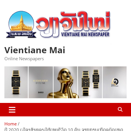
Skip
to
content
Vientiane Mai
Online Newspapers
Home
ປີ 2020 ເມືອງສັງທອງມີຜູ້ເສຍຊີວິດ 10 ຄົນ ຈາກການເກີດອຸບັດເຫດ