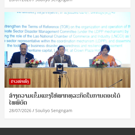
ຂ່າວໜ້າໜຶ່ງ
ສ້າງຄວາມເຂັ້ມແຂງໃຫ້ພາກທຸລະກິດໃນການຕອບໂຕ້
ໄພພິບັດ
28/07/2026
Souliyo Sengngam