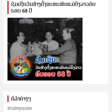
ຊົ​ມ​ເຊີຍ​ວັນ​ສ້າງ​ຕັ້ງ​ສະ​ຫະ​ພັນ​ແມ່​ຍິງ​​ລາວຄົບ​
ຮອບ 68 ປິ
ຄໍລຳຕ່າງໆ
ຂ່າວຕ່າງປະເທດ