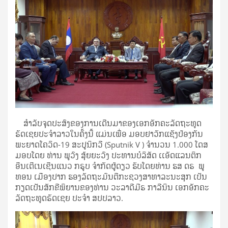
ສຳລັບຈຸດປະສົງຂອງການເດີນມາຂອງເອກອັກຄະລັດຖະທູດ
ຣັດເຊຍປະຈຳລາວໃນຄັ້ງນີ້ ແມ່ນເພື່ອ ມອບຢາວັກແຊັງປ້ອງກັນ
ພະຍາດໂຄວິດ-19 ສະປູນິກວີ (Sputnik V ) ຈຳນວນ 1.000 ໂດສ
ມອບໂດຍ ທ່ານ ພູວົງ ສຸ້ຍຍະວົງ ປະທານບໍລິສັດ ເເອັດແລນຕິກ
ອີນເຕີເນເຊີນແນວ ກຣູບ ຈຳກັດຜູ້ດຽວ ຮັບໂດຍທ່ານ ຮສ ດຣ ພູ
ທອນ ເມືອງປາກ ຮອງລັດຖະມົນຕີກະຊວງສາທາລະນະສຸກ ເປັນ
ກຽດເປັນສັກຂີພິຍານຂອງທ່ານ ວະລາດີມີຣ ກາລີນິນ ເອກອັກຄະ
ລັດຖະທູດຣັດເຊຍ ປະຈຳ ສປປລາວ.