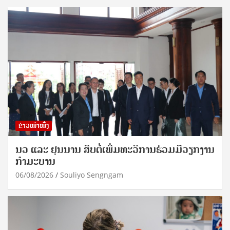
ຂ່າວໜ້າໜຶ່ງ
ນວ ແລະ ຢຸນນານ ສືບຕໍ່ເພີ່ມທະວີການຮ່ວມມືວຽກງານ
ກຳມະບານ
06/08/2026
Souliyo Sengngam