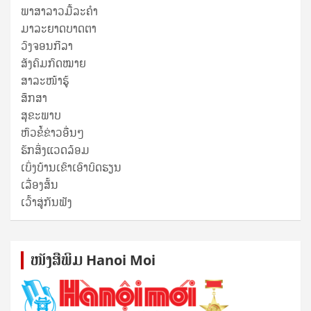
ພາສາລາວມື້ລະຄຳ
ມາລະຍາດບາດຕາ
ວົງຈອນກີລາ
ສັງຄົມກົດໝາຍ
ສາລະໜ້າຮູ້
ສຶກສາ
ສຸ​ຂະ​ພາບ
ຫົວຂໍ້ຂ່າວອື່ນໆ
ຮັກສິ່ງແວດລ້ອມ
ເບິ່ງບ້ານເຂົາເອົາບົດຮຽນ
ເລື່ອງສັ້ນ
ເວົ້າສູ່ກັນຟັງ
ໜັງ​ສື​ພິມ Hanoi Moi