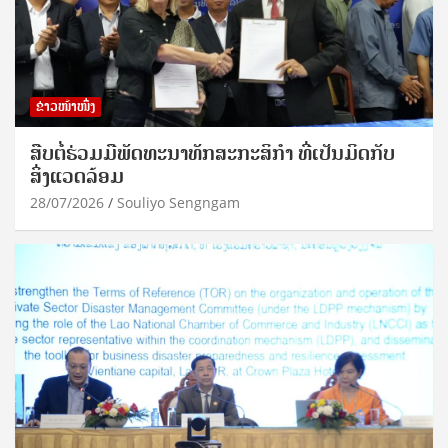
ຂ່າວໜ້າໜຶ່ງ
ສືບຕໍ່ຮ່ວມມືພັດທະນາທັກສະກະສິກຳ ທີ່ເປັນມິດກັບ
ສິ່ງແວດລ້ອມ
28/07/2026
Souliyo Sengngam