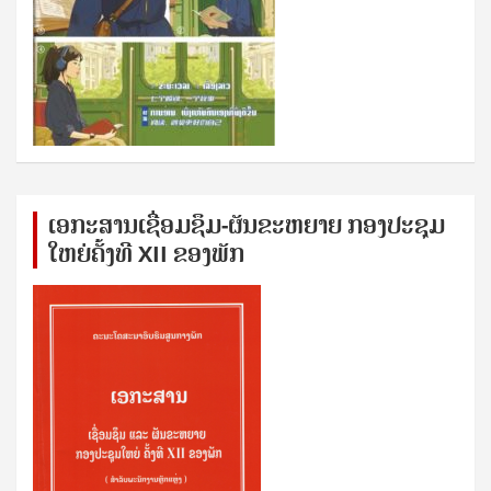
ເອກ​ະ​ສານ​ເຊ​ື່ອມ​ຊ​ຶມ-ຜັນ​ຂະ​ຫ​ຍາຍ ກອງ​ປະ​ຊຸມ​
ໃຫຍ່​ຄັ້ງ​ທີ XII ຂອງ​ພັກ