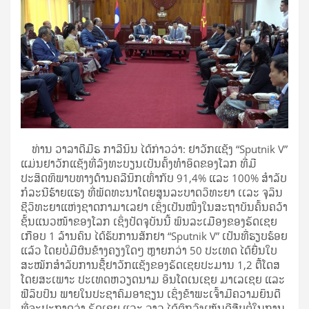
ທ່ານ ວາລາດີມີຣ ກາລີນິນ ໄດ້ກ່າວວ່າ: ຢາວັກແຊັງ “Sputnik V”
ແມ່ນຢາວັກແຊັງທີ່ລົງທະບຽນເປັນຄັ້ງທຳອິດຂອງໂລກ ທີ່ມີ
ປະສິດທິພາບທາງດ້ານຄລີນິກເທົ່າກັບ 91,4% ແລະ 100% ສໍາລັບ
ກໍລະນີຮ້າຍແຮງ ທີ່ພັດທະນາໂດຍສູນລະບາດວິທະຍາ ເເລະ ຈຸລິນ
ຊີວິທະຍາແຫ່ງຊາດກາມາເລຢາ ເຊິ່ງເປັນໜຶ່ງໃນສະຖາບັນຄົ້ນຄວ້າ
ຊັ້ນແນວໜ້າຂອງໂລກ ເຊິ່ງປັດຈຸບັນນີ້ ພົນລະເມືອງຂອງຣັດເຊຍ
ເກືອບ 1 ລ້ານຄົນ ໄດ້ຮັບການສັກຢາ “Sputnik V” ເປັນທີ່ຮຽບຮ້ອຍ
ແລ້ວ ໂດຍບໍ່ມີຜົນຂ້າງຄຽງໃດໆ ຫຼາຍກວ່າ 50 ປະເທດ ໄດ້ຍື່ນໃບ
ສະໝັກສໍາລັບການຊື້ຢາວັກແຊັງຂອງຣັດເຊຍປະມານ 1,2 ຕື້ໂດສ
ໂດຍສະເພາະ ປະເທດຫວຽດນາມ ອິນໂດເນເຊຍ ມາເລເຊຍ ແລະ
ຟີລິບປິນ ພາຍໃນປະຊາຄົມອາຊຽນ ເຊິ່ງຂ້າພະເຈົ້າມີຄວາມຍິນດີ
ທີ່ຈະປະກາດວ່າ ຣັດເຊຍ ແລະ ລາວ ໄດ້ຕົກລົງເຫັນດີສືບຕໍ່ໃນການ