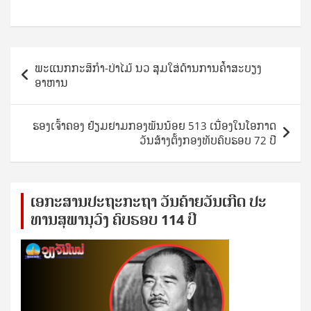
Post
ພະແນກກະສິກໍາ-ປ່າໄມ້ ນວ ສຸມໃສ່ດ້ານການຄໍ້າສະບຽງ
navigation
ອາຫານ
ຮອງເຈົ້າຄອງ ຢ້ຽມຢາມກອງພັນນ້ອຍ 513 ເນື່ອງໃນໂອກາດ
ວັນສ້າງຕັ້ງກອງທັບຄົບຮອບ 72 ປີ
ເອ​ກະ​ສານ​ປະ​ຖະ​ກະ​ຖ​າ ວັນ​ຄ້າຍ​ວັນ​ເກີດ ປ​ະ​
ທານ​ສຸ​ພາ​ນຸ​ວົງ ຄົບ​ຮອບ 114 ປີ