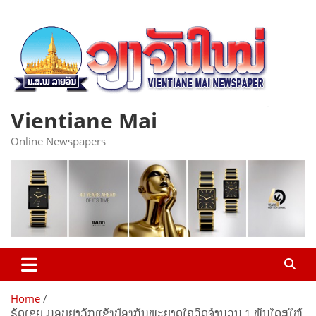
Skip
to
content
Vientiane Mai
Online Newspapers
Home
ຣັດເຊຍ ມອບຢາວັກແຊັງປ້ອງກັນພະຍາດໂຄວິດຈຳນວນ 1 ພັນໂດສໃຫ້