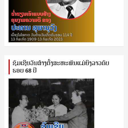
ຊົ​ມ​ເຊີຍ​ວັນ​ສ້າງ​ຕັ້ງ​ສະ​ຫະ​ພັນ​ແມ່​ຍິງ​​ລາວຄົບ​
ຮອບ 68 ປິ