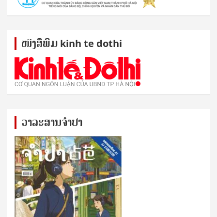
ໜັງ​ສື​ພິມ kinh te dothi
ວາລະສານຈຳປາ