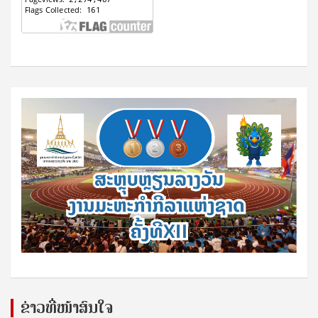
ຂ່າວທີ່ໜ້າສົນໃຈ