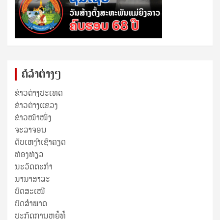
ຄໍລຳຕ່າງໆ
ຂ່າວຕ່າງປະເທດ
ຂ່າວ​ຕ່າງ​ແຂວງ
ຂ່າວໜ້າໜຶ່ງ
ຈະລາຈອນ
ດັບເຫງົາເຊົາຄຽດ
ທ່ອງທ່ຽວ
ນະວັດຕະກໍາ
ນານາສາລະ
ບົດສະເໜີ
ບົດສໍາພາດ
ປະກົດການຫຍໍ້ທໍ້