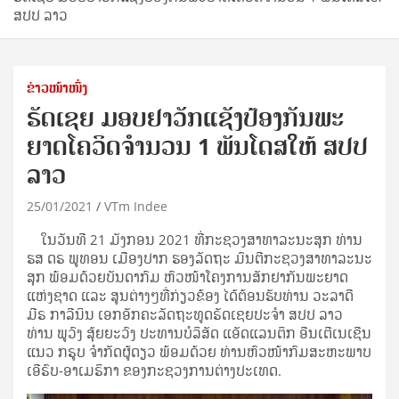
ສປປ ລາວ
ຂ່າວໜ້າໜຶ່ງ
ຣັດເຊຍ ມອບຢາວັກແຊັງປ້ອງກັນພະ
ຍາດໂຄວິດຈຳນວນ 1 ພັນໂດສໃຫ້ ສປປ
ລາວ
25/01/2021
VTm Indee
ໃນວັນທີ 21 ມັງກອນ 2021 ທີ່ກະຊວງສາທາລະນະສຸກ ທ່ານ
ຮສ ດຣ ພູທອນ ເມືອງປາກ ຮອງລັດຖະ ມົນຕີກະຊວງສາທາລະນະ
ສຸກ ພ້ອມດ້ວຍບັນດາກົມ ຫົວໜ້າໂຄງການສັກຢາກັນພະຍາດ
ແຫ່ງຊາດ ແລະ ສູນຕ່າງໆທີ່ກ່ຽວຂ້ອງ ໄດ້ຕ້ອນຮັບທ່ານ ວະລາດີ
ມີຣ ກາລີນິນ ເອກອັກຄະລັດຖະທູດຣັດເຊຍປະຈຳ ສປປ ລາວ
ທ່ານ ພູວົງ ສຸ້ຍຍະວົງ ປະທານບໍລິສັດ ແອັດແລນຕິກ ອີນເຕີເນເຊີນ
ແນວ ກຣູບ ຈຳກັດຜູ້ດຽວ ພ້ອມດ້ວຍ ທ່ານຫົວໜ້າກົມສະຫະພາບ
ເອີຣົບ-ອາເມຣິກາ ຂອງກະຊວງການຕ່າງປະເທດ.