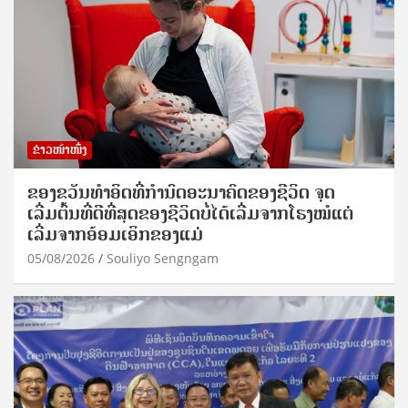
ຂ່າວໜ້າໜຶ່ງ
ຂອງຂວັນທໍາອິດທີ່ກໍານົດອະນາຄົດຂອງຊີວິດ ຈຸດ
ເລີ່ມຕົ້ນທີ່ດີທີ່ສຸດຂອງຊີວິດບໍ່ໄດ້ເລີ່ມຈາກໂຮງໝໍແຕ່
ເລີ່ມຈາກອ້ອມເອິກຂອງແມ່
05/08/2026
Souliyo Sengngam