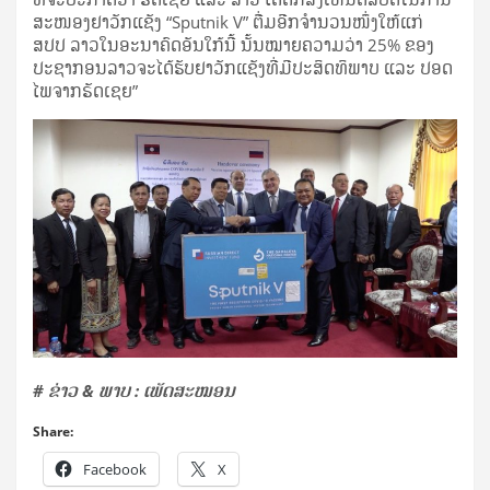
ສະໜອງຢາວັກແຊັງ “Sputnik V” ຕື່ມອີກຈຳນວນໜຶ່ງໃຫ້ແກ່
ສປປ ລາວໃນອະນາຄົດອັນໃກ້ນີ້ ນັ້ນໝາຍຄວາມວ່າ 25% ຂອງ
ປະຊາກອນລາວຈະໄດ້ຮັບຢາວັກແຊັງທີ່ມີປະສິດທິພາບ ແລະ ປອດ
ໄພຈາກຣັດເຊຍ”
#
ຂ່າວ
&
ພາບ
:
ເພັດສະໝອນ
Share:
Facebook
X