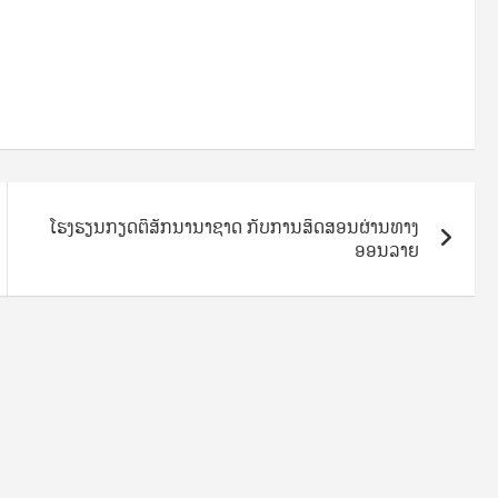
ໂຮງຮຽນກຽດຕິສັກນານາຊາດ ກັບການສິດສອນຜ່ານທາງ
ອອນລາຍ