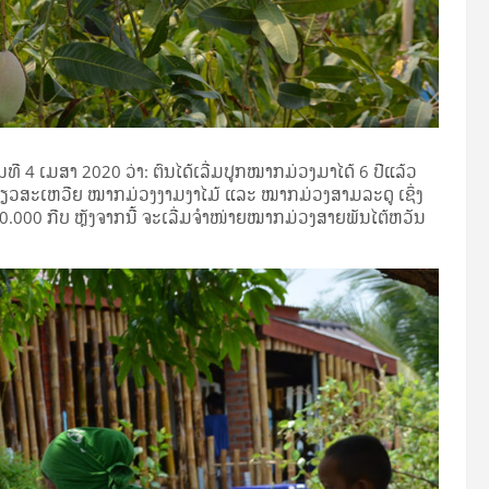
​ທີ 4 ເມ­ສາ 2020 ວ່າ: ຕົນ​ໄດ້​ເລີ່ມ​ປູກ​ໝາກ­ມ່ວງ​ມາ​ໄດ້ 6 ປີ​ແລ້ວ
ຂຽວ​ສະ­ເຫວີຍ ໝາກ­ມ່ວງ​ງາມ​ງາ​ໄມ້ ແລະ ໝາກ­ມ່ວງ​ສາມ​ລະ­ດູ ເຊິ່ງ​
000 ກີບ ຫຼັງ​ຈາກ​ນີ້ ຈະ​ເລີ່ມ​ຈຳ­ໜ່າຍ​ໝາກ­ມ່ວງ​ສາຍ​ພັນ​ໄຕ້​ຫວັນ