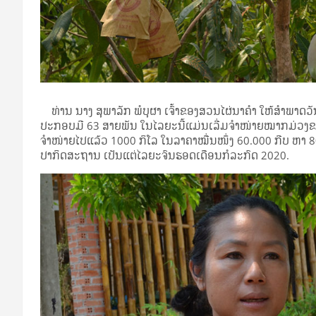
ທ່ານ ນາງ ສຸ­ພາ​ລັກ ພໍ​ບຸ​ຜາ ເຈົ້າ​ຂອງ​ສວນ​ໄຜ່​ນາ​ຄຳ ໃຫ້​ສຳ­ພາດ​ວັນ
ປະ­ກອບ​ມີ 63 ສາຍ​ພັນ ໃນ​ໄລ­ຍະ​ນີ້​ແມ່ນ​ເລີ່ມ​ຈຳ­ໜ່າຍ​ໝາກ­ມ່ວງ​
ຈຳ­ໜ່າຍ​ໄປ​ແລ້ວ 1000 ກິ​ໂລ ໃນ​ລາ­ຄາ​ໝື່ນ​ໜຶ່ງ 60.000 ກີບ ຫາ 80.
ປາ​ກິດ​ສະ­ຖານ ເປັນ​ແຕ່​ໄລ­ຍະ​ຈົນ​ຮອດ​ເດືອນ​ກໍ­ລະ­ກົດ 2020.