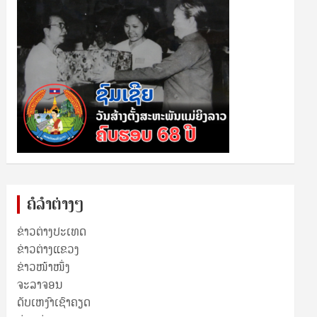
ຄໍລຳຕ່າງໆ
ຂ່າວຕ່າງປະເທດ
ຂ່າວ​ຕ່າງ​ແຂວງ
ຂ່າວໜ້າໜຶ່ງ
ຈະລາຈອນ
ດັບເຫງົາເຊົາຄຽດ