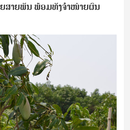
າຍສາຍພັນ ພ້ອມທັງຈໍາໜ່າຍຜົນ