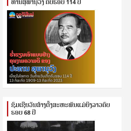
ທານ​ສຸ​ພາ​ນຸ​ວົງ ຄົບ​ຮອບ 114 ປີ
ຊົ​ມ​ເຊີຍ​ວັນ​ສ້າງ​ຕັ້ງ​ສະ​ຫະ​ພັນ​ແມ່​ຍິງ​​ລາວຄົບ​
ຮອບ 68 ປິ