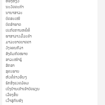
ທ່ອງທ່ຽວ
ນະວັດຕະກໍາ
ນານາສາລະ
ບົດສະເໜີ
ບົດສໍາພາດ
ປະກົດການຫຍໍ້ທໍ້
ພາສາລາວມື້ລະຄຳ
ມາລະຍາດບາດຕາ
ວົງຈອນກີລາ
ສັງຄົມກົດໝາຍ
ສາລະໜ້າຮູ້
ສຶກສາ
ສຸ​ຂະ​ພາບ
ຫົວຂໍ້ຂ່າວອື່ນໆ
ຮັກສິ່ງແວດລ້ອມ
ເບິ່ງບ້ານເຂົາເອົາບົດຮຽນ
ເລື່ອງສັ້ນ
ເວົ້າສູ່ກັນຟັງ