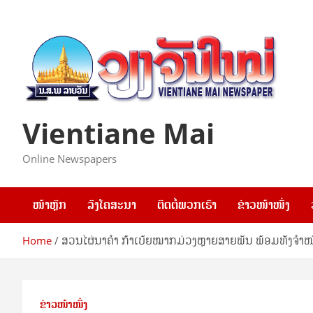
Skip
to
content
Vientiane Mai
Online Newspapers
ໜ້າຫຼັກ
ລົງໂຄສະນາ
ຕິດຕໍ່ພວກເຮົາ
ຂ່າວໜ້າໜຶ່ງ
Home
ສວນໄຜ່ນາຄໍາ ກ້າເບ້ຍໝາກມ່ວງຫຼາຍສາຍພັນ ພ້ອມທັງຈໍາໜ
ຂ່າວໜ້າໜຶ່ງ