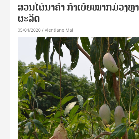
ສວນໄຜ່ນາຄໍາ ກ້າເບ້ຍໝາກມ່ວງຫຼ
ຜະລິດ
05/04/2020
Vientiane Mai