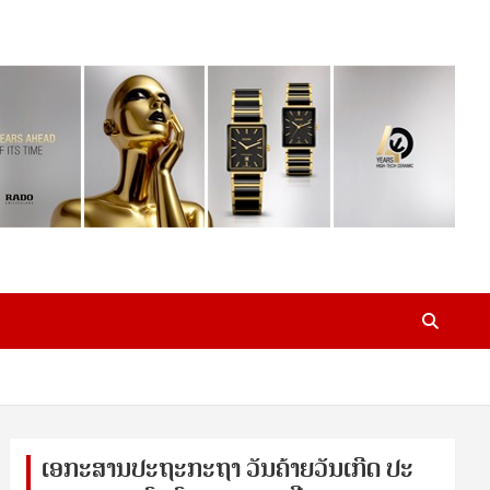
ເອ​ກະ​ສານ​ປະ​ຖະ​ກະ​ຖ​າ ວັນ​ຄ້າຍ​ວັນ​ເກີດ ປ​ະ​