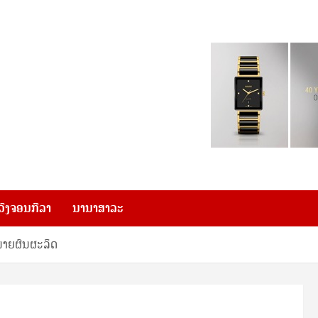
ວົງຈອນກີລາ
ນານາສາລະ
່າຍຜົນຜະລິດ