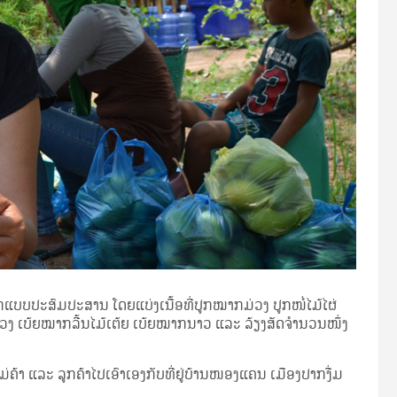
ູກ​ແບບ​ປະ­ສົມ​ປະ­ສານ ໂດຍ​ແບ່ງ​ເນື້ອ­ທີ່​ປູກ​ໝາກ­ມ່ວງ ປູກ​ໜໍ່­ໄມ້­ໄຜ່​
່ວງ ເບ້ຍ​ໝາກ​ລີ້ນ­ໄມ້​ເຕ້ຍ ເບ້ຍ​ໝາກ​ນາວ ແລະ ລ້ຽງ­ສັດ​ຈຳ­ນວນ​ໜຶ່ງ​
າ ແລະ ລູກ​ຄ້າ​ໄປ​ເອົາ​ເອງ​ກັບ​ທີ່ຢູ່​ບ້ານ​ໜອງ​ແຄນ ເມືອງ​ປາກ​ງື່ມ