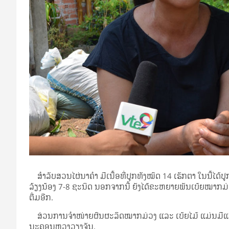
ສຳ­ລັບ​ສວນ​ໄຜ່​ນາ​ຄຳ ມີ​ເນື້ອ­ທີ່​ປູກ​ທັງ​ໝົດ 14 ເຮັກ­ຕາ ໃນ​ນີ້​ໄດ້​ປ
ລ້ຽງ​ນ້ອງ 7-8 ຊະ­ນິດ ນອກ­ຈາກ​ນີ້ ຍັງ​ໄດ້​ຂະ­ຫຍາຍ​ພັນ​ເບ້ຍ​ໝາກ­ມ
ຕື່ມ​ອີກ.
ສ່ວນ​ການ­ຈຳ­ໜ່າຍ​ຜົນ​ຜະ­ລິດ​ໝາກ­ມ່ວງ ແລະ ເບ້ຍ​ໄມ້ ແມ່ນ​ມີ​ແມ່​ຄ້
ນະ­ຄອນ­ຫຼວງ​ວຽງ​ຈັນ.