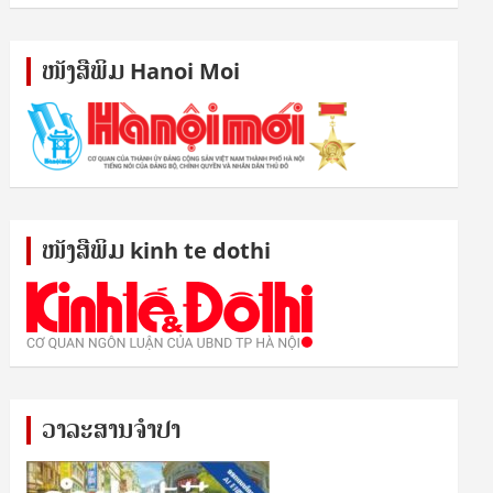
ໜັງ​ສື​ພິມ Hanoi Moi
ໜັງ​ສື​ພິມ kinh te dothi
ວາລະສານຈຳປາ